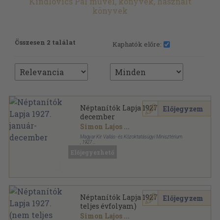
Kindlovics Pál művei, könyvek, használt
könyvek
Összesen 2 találat
Kaphatók előre:
Néptanítók Lapja 1927. január-
Előjegyzem
december
Simon Lajos
...
Magyar Kir. Vallás- és Közoktatásügyi Minisztérium
,
1927
Könyvkötői kötés
,
1188
oldal
Előjegyezhető
Néptanítók Lapja sorozat
Néptanítók Lapja 1927. (nem
Előjegyzem
teljes évfolyam)
Simon Lajos
...