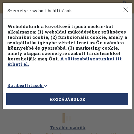
0
Toggle
Főmenü
Könyveink
navigation
Személyre szabott beállítások
Weboldalunk a következő típusú cookie-kat
alkalmazza: (1) weboldal működéséhez szükséges
technikai cookie, (2) funkcionális cookie, amely a
szolgáltatás igénybe vételét teszi az Ön számára
könnyebbé és gyorsabbá, (3) marketing cookie,
Válogasson több mint 1.000.000 kiadványunk közül
10-
amely alapján személyre szabott hirdetésekkel
100% kedvezménnyel!
kereshetjük meg Önt.
A sütiszabályzatunkat itt
érheti el.
Sütibeállítások
HOZZÁJÁRULOK
További szűrők