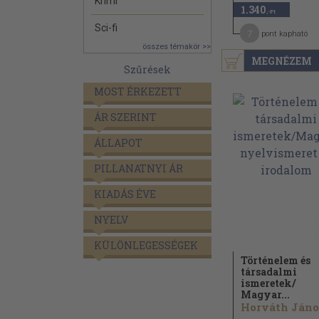
Krimi
1.340
,-Ft
Sci-fi
7
pont kapható
összes témakör >>
MEGNÉZEM
Szűrések
MOST ÉRKEZETT
ÁR SZERINT
ÁLLAPOT
PILLANATNYI ÁR
KIADÁS ÉVE
NYELV
KÜLÖNLEGESSÉGEK
Történelem és
társadalmi
ismeretek/
Magyar...