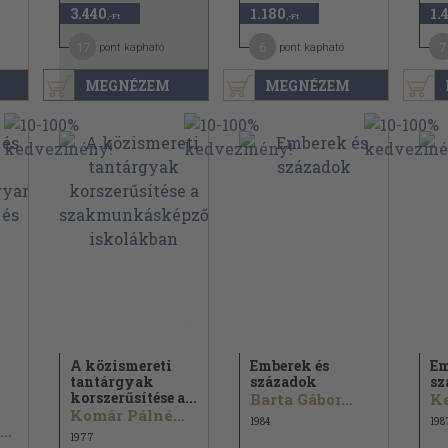
3.440
1.180
1.
,-Ft
,-Ft
17
6
7
pont kapható
pont kapható
MEGNÉZEM
MEGNÉZEM
A közismereti
Emberek és
Em
tantárgyak
századok
sz
korszerűsítése a...
Barta Gábor...
Komár Pálné...
1984
198
Horváth Jánosné
1977