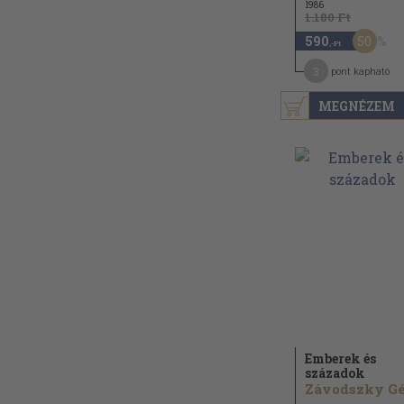
1986
1.180 Ft
50
590
,-Ft
3
pont kapható
MEGNÉZEM
Emberek és
századok