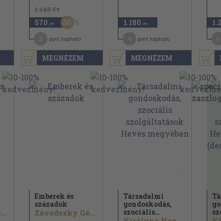
1.140 Ft
50
570
1.180
1.
,-Ft
,-Ft
3
9
6
pont kapható
pont kapható
MEGNÉZEM
MEGNÉZEM
Emberek és
Társadalmi
Tá
századok
gondoskodás,
go
szociális...
sz
Závodszky Géza
Závodszky Géza
Királyné Nagy Enikő