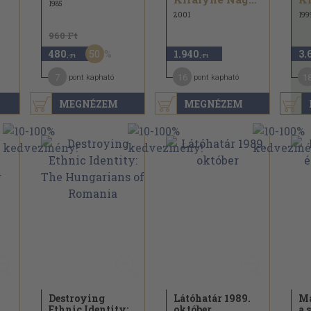
1985
2001
199
960 Ft
50
480
1.940
3.
,-Ft
,-Ft
7
16
1
pont kapható
pont kapható
MEGNÉZEM
MEGNÉZEM
Destroying
Látóhatár 1989.
Ma
Ethnic Identity:
október
a 