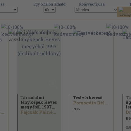
és:
Egy oldalon látható:
Könyvek típusa:
Társadalmi
Testvérkereső
Tá
tényképek Heves
üg
Pomogáts Béla...
megyéből 1997...
is
1996
Cziráki Andrea...
Fajcsák Pálné...
198
2.