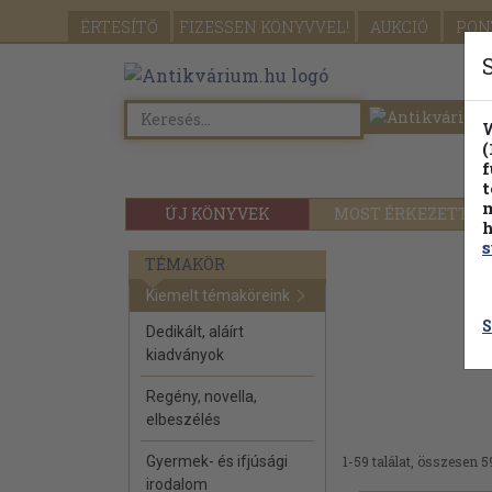
ÉRTESÍTŐ
FIZESSEN
KÖNYVVEL!
AUKCIÓ
PON
W
(
f
t
m
ÚJ KÖNYVEK
MOST ÉRKEZETT
h
s
TÉMAKÖR
Kiemelt témaköreink
S
Dedikált, aláírt
kiadványok
Regény, novella,
elbeszélés
Gyermek- és ifjúsági
1-59 találat, összesen 5
irodalom