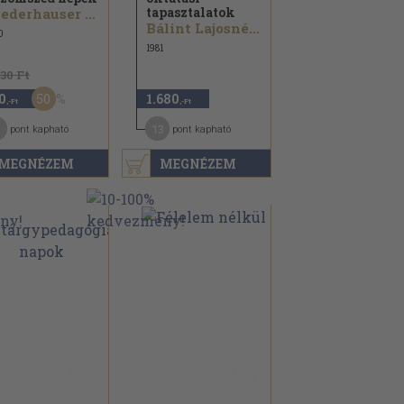
tapasztalatok
Niederhauser Emil...
Bálint Lajosné...
0
1981
630 Ft
50
0
1.680
,-Ft
,-Ft
13
pont kapható
pont kapható
MEGNÉZEM
MEGNÉZEM