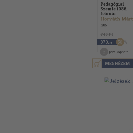
Pedagógiai
Szemle 1986.
február
1986
740 Ft
50
370
,-Ft
2
pont kapható
MEGNÉZEM