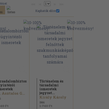
Nézet:
Kaphatók előre:
rsadalombiztosítási
Történelem és
yintézői
társadalmi
meretek
ismeretek
jegyzet...
Dr. Asztalos Gézáné...
Király Károly
6
1986
840 Ft
1.740 Ft