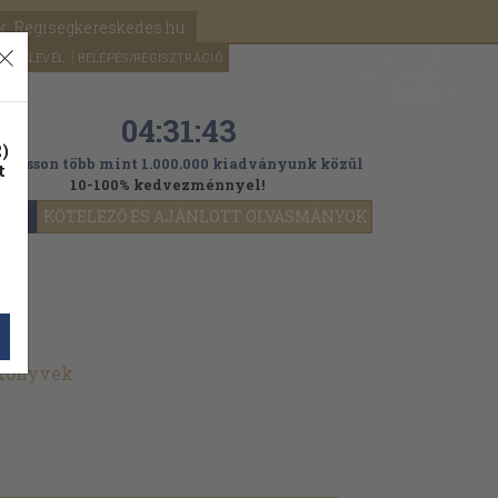
k: Régiségkereskedés.hu
A kosaram
HÍRLEVÉL
BELÉPÉS/REGISZTRÁCIÓ
MÉG
0
5000
Ft
04:31:41
)
ogasson több mint 1.000.000 kiadványunk közül
t
10-100% kedvezménnyel!
YOK
KÖTELEZŐ ÉS AJÁNLOTT OLVASMÁNYOK
 könyvek