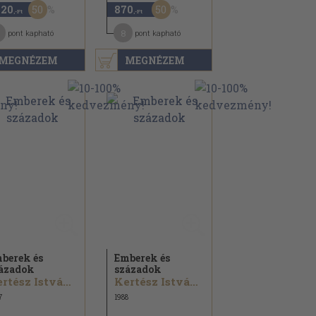
50
50
420
870
,-Ft
,-Ft
8
pont kapható
pont kapható
MEGNÉZEM
MEGNÉZEM
berek és
Emberek és
ázadok
századok
Kertész István...
Kertész István...
7
1988