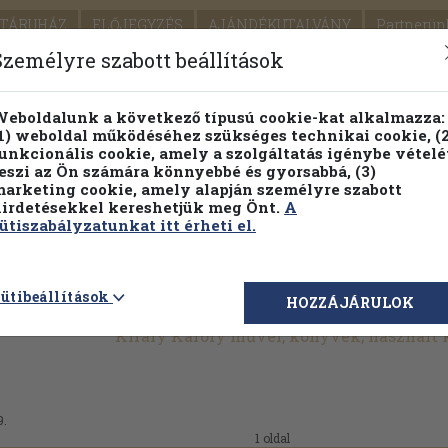
TÁRUHÁZ
ELŐJEGYZÉS
AJÁNDÉKUTALVÁNY
Partnerün
SZÁLLÍTÁS
SEGÍTSÉG
Személyre szabott beállítások
Részletes kereső
Témaköri fa
eboldalunk a következő típusú cookie-kat alkalmazza:
1) weboldal működéséhez szükséges technikai cookie, (2
Vál
unkcionális cookie, amely a szolgáltatás igénybe vételé
eszi az Ön számára könnyebbé és gyorsabbá, (3)
arketing cookie, amely alapján személyre szabott
PILLANATNYI ÁRAINK
FENNTARTHATÓ OLVASMÁN
irdetésekkel kereshetjük meg Önt.
A
ütiszabályzatunkat itt érheti el.
ütibeállítások
HOZZÁJÁRULOK
Király Károly művei, könyvek, használt
9.
1 oldal