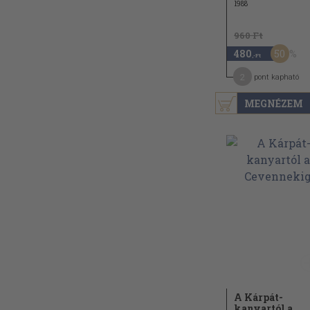
1988
960 Ft
50
480
,-Ft
2
pont kapható
MEGNÉZEM
A Kárpát-
kanyartól a