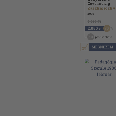
Cevennekig
2001
2.940 Ft
30
2.050
,-Ft
18
pont kapható
MEGNÉZEM