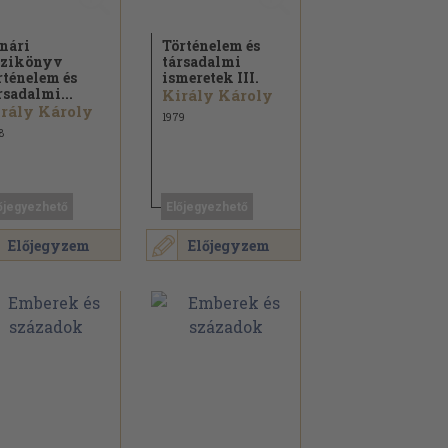
nári
Történelem és
zikönyv
társadalmi
rténelem és
ismeretek III.
rsadalmi...
Király Károly
rály Károly
1979
8
őjegyezhető
Előjegyezhető
Előjegyzem
Előjegyzem