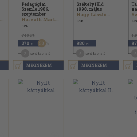
Pedagógiai
Székelyföld
Ta
Szemle 1986.
1998. május
n
szeptember
Nagy László...
Horváth Márton...
Horváth Márton...
1998
198
1986
740 Ft
1.
50
370
980
97
,-Ft
,-Ft
2
5
5
pont kapható
pont kapható
MEGNÉZEM
MEGNÉZEM