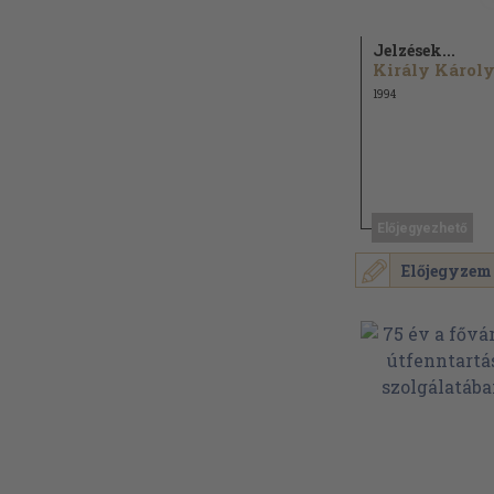
Jelzések...
Király Károl
1994
Előjegyezhető
Előjegyzem