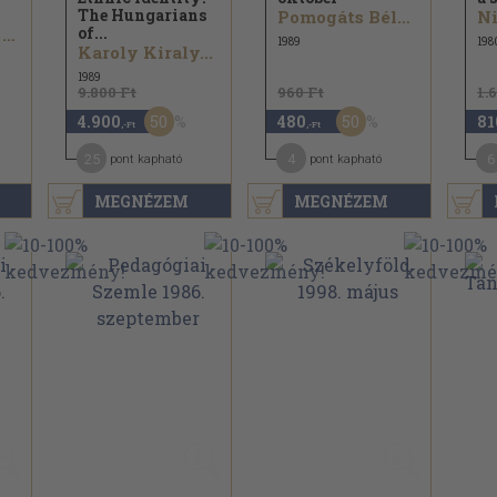
The Hungarians
Pomogáts Béla...
of...
Zászkaliczky Tamás...
1989
198
Karoly Kiraly...
1989
9.800 Ft
960 Ft
1.
50
50
4.900
480
81
,-Ft
,-Ft
25
4
6
pont kapható
pont kapható
MEGNÉZEM
MEGNÉZEM