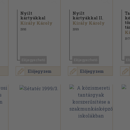
Nyílt
Nyílt
Ta
kártyákkal
kártyákkal II.
ké
y
tö
Király Károly
Király Károly
tá
1995
1999
Ki
197
Előjegyezhető
Előjegyezhető
El
Előjegyzem
Előjegyzem