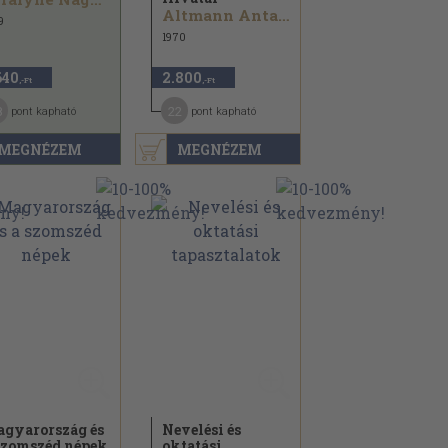
Altmann Antal...
9
1970
640
2.800
,-Ft
,-Ft
8
22
pont kapható
pont kapható
MEGNÉZEM
MEGNÉZEM
gyarország és
Nevelési és
szomszéd népek
oktatási