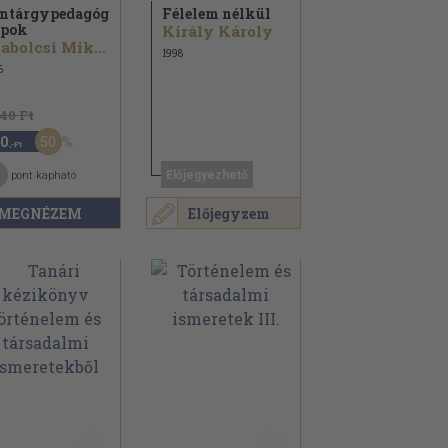
ntárgypedagógiai
Félelem nélkül
apok
Király Károly
Szabolcsi Miklós...
1998
6
940 Ft
50
0
,-Ft
Előjegyezhető
pont kapható
MEGNÉZEM
Előjegyzem