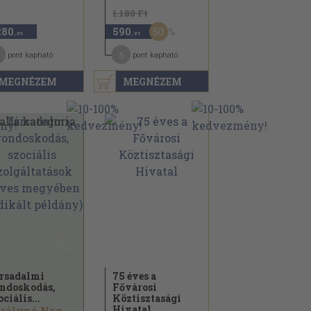
1.180 Ft
50
280
590
,-Ft
,-Ft
5
pont kapható
pont kapható
MEGNÉZEM
MEGNÉZEM
rsadalmi
75 éves a
ndoskodás,
Fővárosi
ociális...
Köztisztasági
Hivatal
Királyné Nagy Enikő