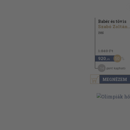
Babér és tövis
Szabó Zoltán..
1985
1.840 Ft
50
920
,-Ft
14
pont kapható
MEGNÉZEM