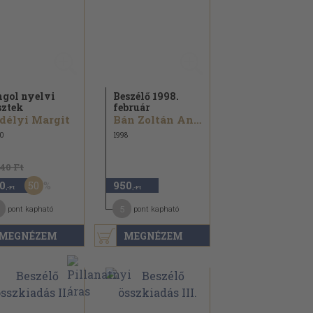
gol nyelvi
Beszélő 1998.
sztek
február
délyi Margit
Bán Zoltán András...
0
1998
240 Ft
50
0
950
,-Ft
,-Ft
5
pont kapható
pont kapható
MEGNÉZEM
MEGNÉZEM