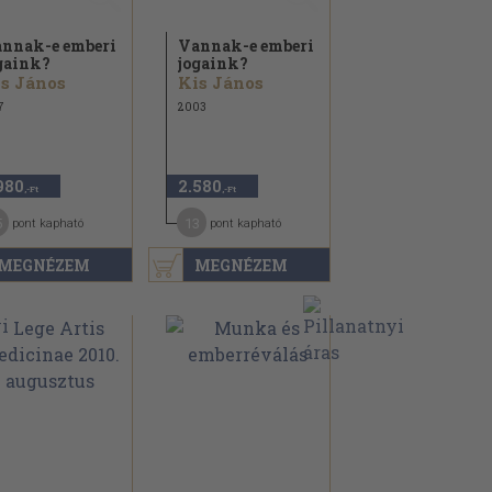
nnak-e emberi
Vannak-e emberi
gaink?
jogaink?
s János
Kis János
7
2003
980
2.580
,-Ft
,-Ft
5
13
pont kapható
pont kapható
MEGNÉZEM
MEGNÉZEM