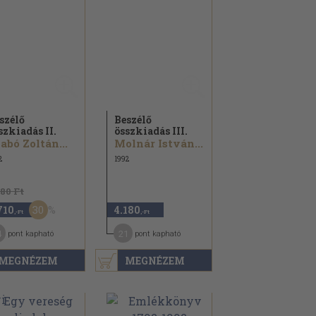
szélő
Beszélő
szkiadás II.
összkiadás III.
abó Zoltán...
Molnár István...
2
1992
880 Ft
30
710
4.180
,-Ft
,-Ft
4
21
pont kapható
pont kapható
MEGNÉZEM
MEGNÉZEM