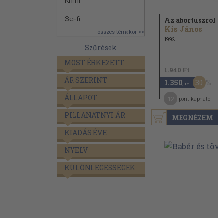
Krimi
Sci-fi
Az abortuszról
Kis János
összes témakör >>
1992
Szűrések
MOST ÉRKEZETT
1.940 Ft
ÁR SZERINT
30
1.350
,-Ft
ÁLLAPOT
12
pont kapható
PILLANATNYI ÁR
MEGNÉZEM
KIADÁS ÉVE
NYELV
KÜLÖNLEGESSÉGEK