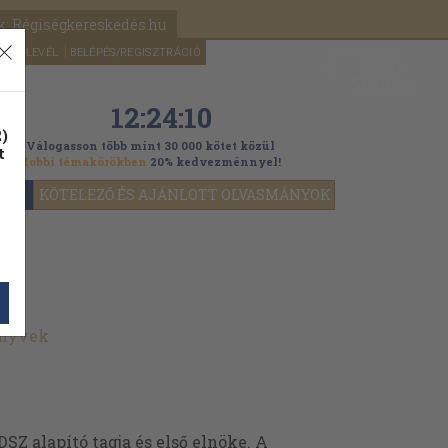
k: Régiségkereskedés.hu
A kosaram
HÍRLEVÉL
BELÉPÉS/REGISZTRÁCIÓ
MÉG
0
5000
Ft
12:24:08
)
Válogasson több mint 30 000 kötet közül
t
Hobbi témakörökben
20% kedvezménnyel!
YOK
KÖTELEZŐ ÉS AJÁNLOTT OLVASMÁNYOK
önyvek
DSZ alapító tagja és első elnöke. A