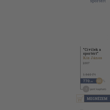
"Civilek a
sportért"
Kis János
2007
1.940 Ft
60
770
,-Ft
7
pont kapható
MEGNÉZEM