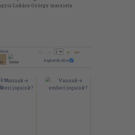
vagyis Lukács György marxista
Nézet:
Kaphatók előre: