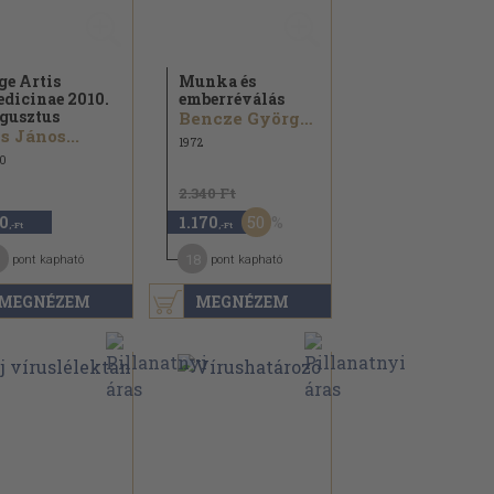
ge Artis
Munka és
dicinae 2010.
emberréválás
gusztus
Bencze György...
s János...
1972
0
2.340 Ft
50
0
1.170
,-Ft
,-Ft
18
pont kapható
pont kapható
MEGNÉZEM
MEGNÉZEM