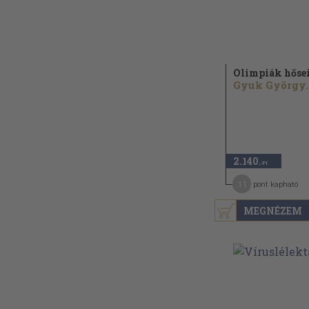
Olimpiák hőse
Gyuk György..
2.140
,-Ft
11
pont kapható
MEGNÉZEM