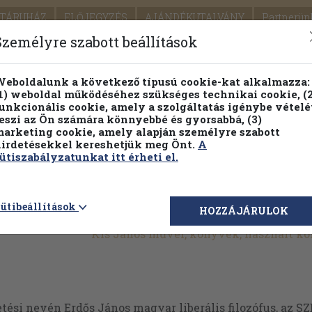
TÁRUHÁZ
ELŐJEGYZÉS
AJÁNDÉKUTALVÁNY
Partnerün
SZÁLLÍTÁS
SEGÍTSÉG
Személyre szabott beállítások
Részletes kereső
Témaköri fa
eboldalunk a következő típusú cookie-kat alkalmazza:
1) weboldal működéséhez szükséges technikai cookie, (2
unkcionális cookie, amely a szolgáltatás igénybe vételé
eszi az Ön számára könnyebbé és gyorsabbá, (3)
arketing cookie, amely alapján személyre szabott
PILLANATNYI ÁRAINK
FENNTARTHATÓ OLVASMÁN
irdetésekkel kereshetjük meg Önt.
A
ütiszabályzatunkat itt érheti el.
ütibeállítások
HOZZÁJÁRULOK
Kis János művei, könyvek, használt k
etési nevén Erdős János magyar liberális filozófus, az SZ