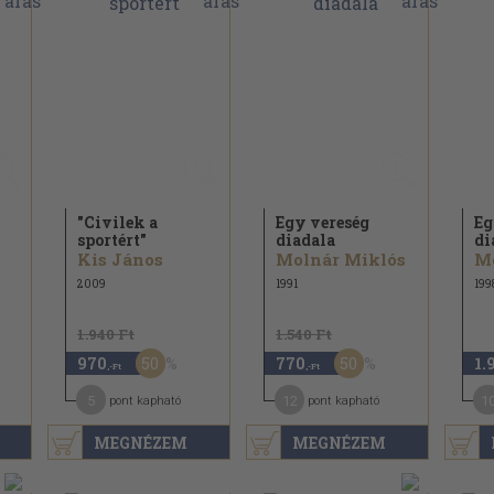
"Civilek a
Egy vereség
Eg
sportért"
diadala
di
Kis János
Molnár Miklós
M
2009
1991
199
1.940 Ft
1.540 Ft
50
50
970
770
1.
,-Ft
,-Ft
5
12
1
pont kapható
pont kapható
MEGNÉZEM
MEGNÉZEM