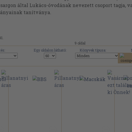
 zsargon által Lukács-óvodának nevezett csoport tagja, 
tványainak tanítványa.
91.
9 oldal
és:
Egy oldalon látható:
Könyvek típusa: