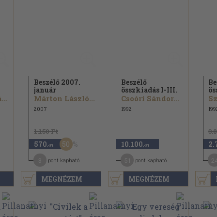
Beszélő 2007.
Beszélő
Be
január
összkiadás I-III.
ös
Galántai Zoltán...
Márton László...
Csoóri Sándor...
Sz
2007
1992
199
1.150 Ft
3.
50
570
10.100
2.
,-Ft
,-Ft
3
51
2
pont kapható
pont kapható
MEGNÉZEM
MEGNÉZEM