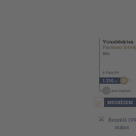
Víruslélektan
F
1990
1.740 Ft
30
1.210
,-Ft
11
pont kapható
MEGNÉZEM