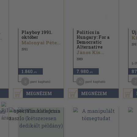
i
Playboy 1991.
Politics in
Új
október
Hungary: For a
.
Ki
Democratic
Malonyai Péter...
199
Alternative
1991
János Kis...
1989
1.
1.840
7.980
87
,-Ft
,-Ft
9
40
7
pont kapható
pont kapható
MEGNÉZEM
MEGNÉZEM