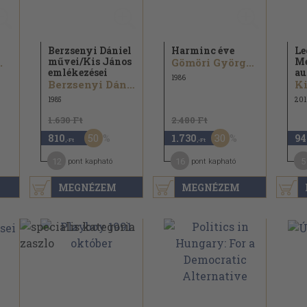
Berzsenyi Dániel
Harminc éve
Le
művei/
Kis János
Me
.
Gömöri György...
emlékezései
au
1986
Berzsenyi Dániel...
Ki
1985
201
1.630 Ft
2.480 Ft
50
30
810
1.730
94
,-Ft
,-Ft
12
16
5
pont kapható
pont kapható
MEGNÉZEM
MEGNÉZEM