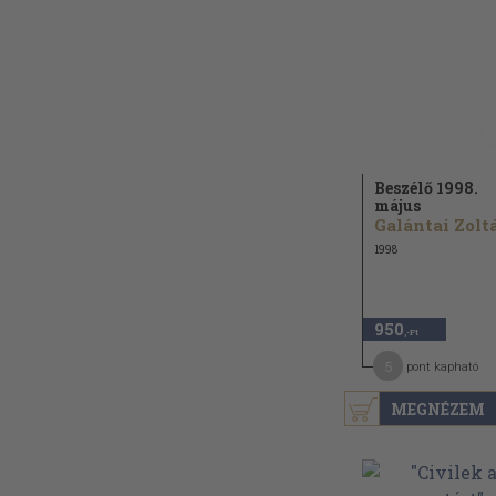
Beszélő 1998.
május
1998
950
,-Ft
5
pont kapható
MEGNÉZEM