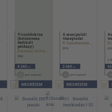
Víruslélektan
A manipulált
An
(kétszeresen
tömegtudat
te
armosi István...
dedikált
P. Landeszman...
Er
példány)
1974
201
Farmosi István...
1990
1.
4.240
2.640
62
,-Ft
,-Ft
21
21
9
pont kapható
pont kapható
MEGNÉZEM
MEGNÉZEM