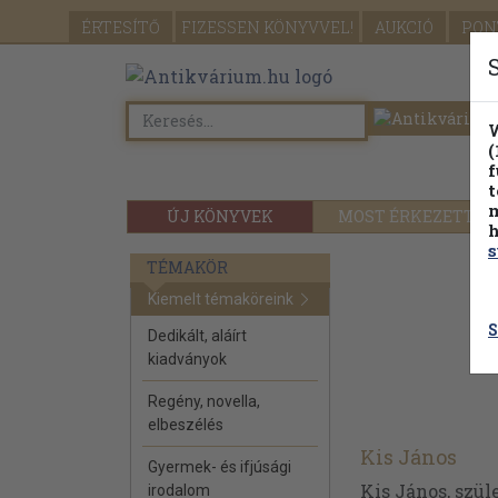
ÉRTESÍTŐ
FIZESSEN
KÖNYVVEL!
AUKCIÓ
PON
W
(
f
t
m
ÚJ KÖNYVEK
MOST ÉRKEZETT
h
s
TÉMAKÖR
Kiemelt témaköreink
S
Dedikált, aláírt
kiadványok
Regény, novella,
elbeszélés
Kis János
Gyermek- és ifjúsági
Kis János, szül
irodalom