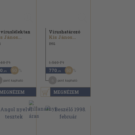
 víruslélektan
Vírushatározó
s János...
Kis János...
1
1992
740 Ft
1.540 Ft
50
50
0
770
,-Ft
,-Ft
6
pont kapható
pont kapható
MEGNÉZEM
MEGNÉZEM