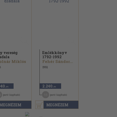
y vereség
Emlékkönyv
adala
1792-1992
olnár Miklós
Fehér Sándor...
8
1992
940
2.240
,-Ft
,-Ft
0
11
pont kapható
pont kapható
MEGNÉZEM
MEGNÉZEM