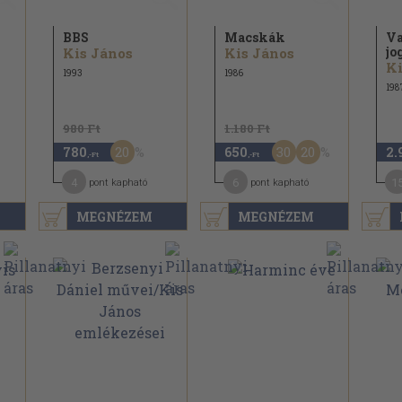
BBS
Macskák
Va
jo
Kis János
Kis János
Ki
1993
1986
198
980 Ft
1.180 Ft
20
30
20
780
650
2.
,-Ft
,-Ft
4
6
1
pont kapható
pont kapható
MEGNÉZEM
MEGNÉZEM