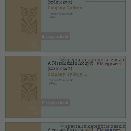
A Fészek (minikönyv)
Előjegyzem
(számozott)
Czigány György
...
Gondolat Könyvkiadó
,
1976
Fűzött keménykötés
,
385
oldal
Előjegyezhető
A Fészek (minikönyv)
Előjegyzem
(számozott)
Czigány György
...
Gondolat Könyvkiadó
,
1976
Fűzött keménykötés
,
385
oldal
Előjegyezhető
A Fészek (minikönyv)
Előjegyzem