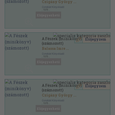
Czigány György
...
Gondolat Könyvkiadó
,
1976
Fűzött keménykötés
,
385
oldal
Előjegyezhető
A Fészek (minikönyv)
Előjegyzem
(számozott)
Balassa Imre
...
Gondolat Könyvkiadó
,
1976
Fűzött keménykötés
,
385
oldal
Előjegyezhető
A Fészek (minikönyv)
Előjegyzem
(számozott)
Czigány György
...
Gondolat Könyvkiadó
,
1976
Fűzött keménykötés
,
385
oldal
Előjegyezhető