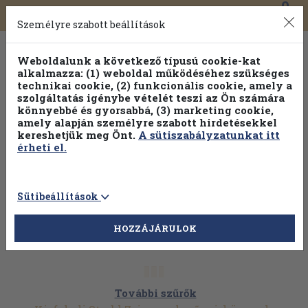
0
Toggle
Főmenü
Könyveink
navigation
Személyre szabott beállítások
Weboldalunk a következő típusú cookie-kat
alkalmazza: (1) weboldal működéséhez szükséges
technikai cookie, (2) funkcionális cookie, amely a
szolgáltatás igénybe vételét teszi az Ön számára
könnyebbé és gyorsabbá, (3) marketing cookie,
amely alapján személyre szabott hirdetésekkel
kereshetjük meg Önt.
A sütiszabályzatunkat itt
érheti el.
Sütibeállítások
HOZZÁJÁRULOK
További szűrők