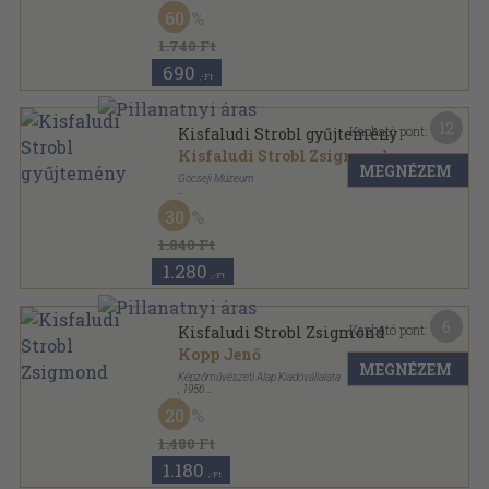
Vászon
,
237
oldal
60
1.740 Ft
690
,-Ft
12
Kapható pont:
Kisfaludi Strobl gyűjtemény
Kisfaludi Strobl Zsigmond
MEGNÉZEM
Göcseji Múzeum
Tűzött kötés
,
64
oldal
30
1.840 Ft
1.280
,-Ft
6
Kapható pont:
Kisfaludi Strobl Zsigmond
Kopp Jenő
MEGNÉZEM
Képzőművészeti Alap Kiadóvállalata
,
1956
Könyvkötői kötés
,
119
oldal
20
Új Magyar Művészet sorozat
1.480 Ft
1.180
,-Ft