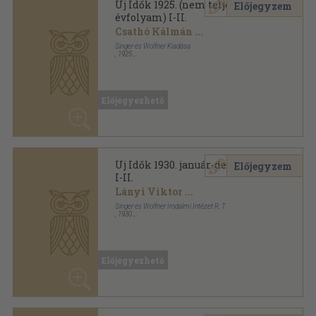
Uj Idők 1930. január-december
Előjegyzem
I-II.
Lányi Viktor
...
Singer és Wolfner Irodalmi Intézet R. T.
,
1930
Könyvkötői vászonkötés
,
1632
oldal
Uj Idők sorozat
Előjegyezhető
Uj Idők 1930. június-december
Előjegyzem
(fél évfolyam)
Lányi Viktor
...
Singer és Wolfner Kiadása
,
1930
Vászon
,
828
oldal
Uj Idők sorozat
Előjegyezhető