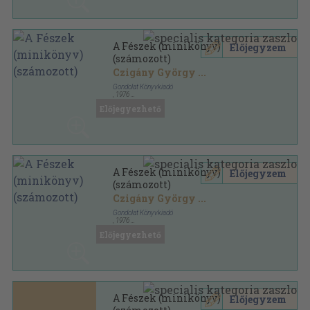
A Fészek (minikönyv)
Előjegyzem
(számozott)
Czigány György
...
Gondolat Könyvkiadó
,
1976
Fűzött keménykötés
,
385
oldal
Előjegyezhető
A Fészek (minikönyv)
Előjegyzem
(számozott)
Czigány György
...
Gondolat Könyvkiadó
,
1976
Fűzött keménykötés
,
385
oldal
Előjegyezhető
A Fészek (minikönyv)
Előjegyzem