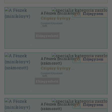
A Fészek (minikönyv)
Előjegyzem
Czigány György
...
Gondolat Könyvkiadó
,
1976
Fűzött kemény papírkötés
,
385
oldal
Előjegyezhető
A Fészek (minikönyv)
Előjegyzem
(számozott)
Czigány György
...
Gondolat Könyvkiadó
,
1976
Fűzött keménykötés
,
385
oldal
Előjegyezhető
A Fészek (minikönyv)
Előjegyzem
(számozott)