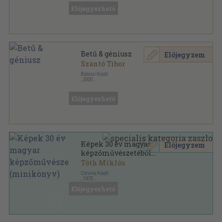
Előjegyezhető
Betű & géniusz
Előjegyzem
Szántó Tibor
Balassi Kiadó
,
2000
Fűzött kemény papírkötés
,
200
oldal
Előjegyezhető
Képek 30 év magyar
Előjegyzem
képzőművészetéből
(minikönyv)
Tóth Miklós
Corvina Kiadó
,
1975
Műbőr
,
78
oldal
Előjegyezhető