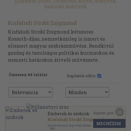
Kisfaludi Strobl Zsigmond művei, könyvek,
használt könyvek
Kisfaludi Strobl Zsigmond
Kisfaludi Strobl Zsigmond kétszeres
Kossuth-díjas, nemzetközileg is ismert és
elismert magyar szobrászművész. Rendkívül
gazdag és tanulságos politikai kurzusokon és
nemzeti határokon átívelő művészete.
Összesen 64 találat
Kaphatók előre:
10
Kapható pont:
Emberek és szobrok
Kisfaludi Strobl Zsigmond
MEGNÉZEM
Képzőművészeti Alap Kiadóvállalata
,
1969