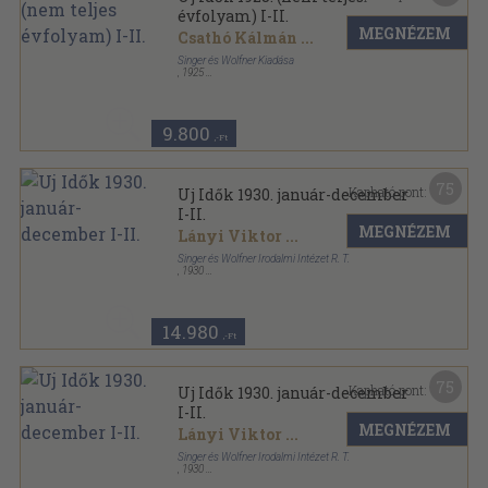
évfolyam) I-II.
MEGNÉZEM
Csathó Kálmán
...
Singer és Wolfner Kiadása
,
1925
Könyvkötői kötés
,
1292
oldal
Uj Idők sorozat
9.800
,-Ft
75
Kapható pont:
Uj Idők 1930. január-december
I-II.
MEGNÉZEM
Lányi Viktor
...
Singer és Wolfner Irodalmi Intézet R. T.
,
1930
Könyvkötői kötés
,
1632
oldal
Uj Idők sorozat
14.980
,-Ft
75
Kapható pont:
Uj Idők 1930. január-december
I-II.
MEGNÉZEM
Lányi Viktor
...
Singer és Wolfner Irodalmi Intézet R. T.
,
1930
Aranyozott kiadói egész vászonkötés
,
1632
oldal