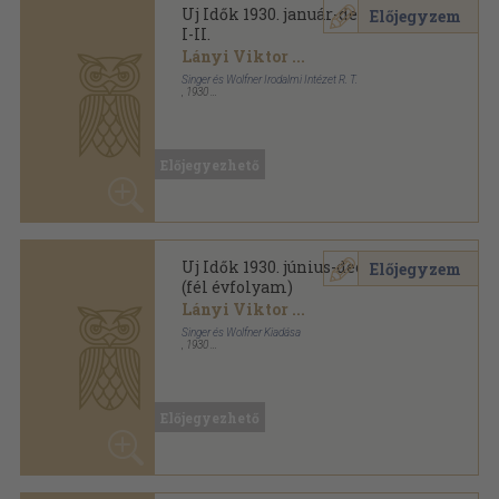
Uj Idők 1930. (nem teljes
Előjegyzem
évfolyam) I-II.
Lányi Viktor
...
Singer és Wolfner Irodalmi Intézet R. T.
,
1930
Könyvkötői kötés
,
1152
oldal
Uj Idők sorozat
Előjegyezhető
Mutass többet