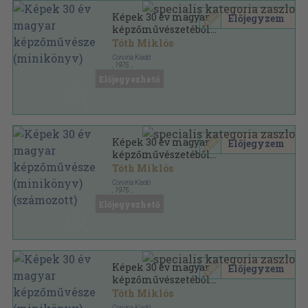
Képek 30 év magyar
Előjegyzem
képzőművészetéből
(minikönyv)
Tóth Miklós
Corvina Kiadó
,
1975
Nyl kötés
,
78
oldal
Előjegyezhető
Képek 30 év magyar
Előjegyzem
képzőművészetéből
(minikönyv) (számozott)
Tóth Miklós
Corvina Kiadó
,
1975
Műbőr
,
78
oldal
Előjegyezhető
Képek 30 év magyar
Előjegyzem
képzőművészetéből
(minikönyv) (számozott)
Tóth Miklós
Corvina Kiadó