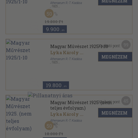
MEGNÉZEM
Athenaeum R.-T. Kiadása
,
1925
Könyvkötői vászonkötés
,
600
oldal
50
Magyar Művészet sorozat
19.800 Ft
9.900
,-Ft
99
Kapható pont:
Magyar Művészet 1925/1-10
Lyka Károly
...
MEGNÉZEM
Athenaeum R.-T. Kiadása
,
1925
Könyvkötői vászonkötés
,
600
oldal
Magyar Művészet sorozat
19.800
,-Ft
45
Kapható pont:
Magyar Művészet 1925. (nem
teljes évfolyam)
MEGNÉZEM
Lyka Károly
...
Athenaeum R.-T. Kiadása
,
1925
50
Könyvkötői kötés
,
652
oldal
Magyar Művészet sorozat
18.000 Ft