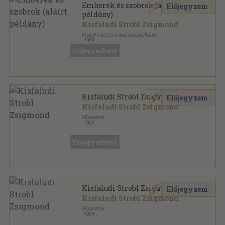
Emberek és szobrok (aláírt
Előjegyzem
példány)
Kisfaludi Strobl Zsigmond
Képzőművészeti Alap Kiadóvállalata
,
1969
Vászon
,
237
oldal
Előjegyezhető
Kisfaludi Strobl Zsigmond
Előjegyzem
Kisfaludi Strobl Zsigmond
Műcsarnok
,
1954
Tűzött kötés
,
28
oldal
Előjegyezhető
Kisfaludi Strobl Zsigmond
Előjegyzem
Kisfaludi Strobl Zsigmond
Műcsarnok
,
1954
Ragasztott papírkötés
,
28
oldal