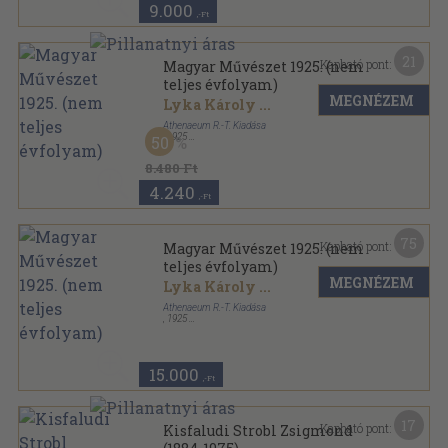
9.000
,-Ft
21
Kapható pont:
Magyar Művészet 1925. (nem
teljes évfolyam)
MEGNÉZEM
Lyka Károly
...
Athenaeum R.-T. Kiadása
,
1925
50
Könyvkötői kötés
,
300
oldal
Magyar Művészet sorozat
8.480 Ft
4.240
,-Ft
75
Kapható pont:
Magyar Művészet 1925. (nem
teljes évfolyam)
MEGNÉZEM
Lyka Károly
...
Athenaeum R.-T. Kiadása
,
1925
Könyvkötői vászonkötés
,
465
oldal
Magyar Művészet sorozat
15.000
,-Ft
17
Kapható pont:
Kisfaludi Strobl Zsigmond