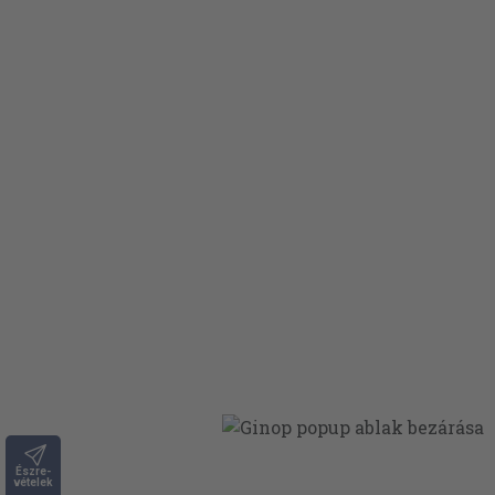
Észre-
vételek