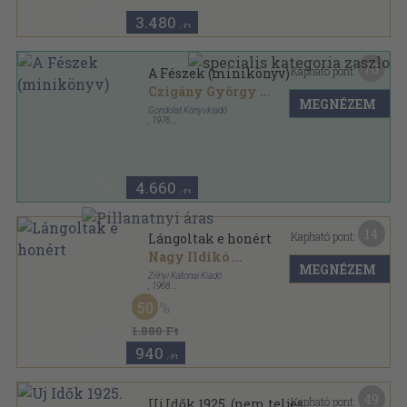
3.480
,-Ft
70
Kapható pont:
A Fészek (minikönyv)
Czigány György
...
MEGNÉZEM
Gondolat Könyvkiadó
,
1976
Fűzött kemény papírkötés
,
385
oldal
4.660
,-Ft
14
Kapható pont:
Lángoltak e honért
Nagy Ildikó
...
MEGNÉZEM
Zrínyi Katonai Kiadó
,
1968
Fűzött papírkötés
,
147
oldal
50
1.880 Ft
940
,-Ft
49
Kapható pont:
Uj Idők 1925. (nem teljes