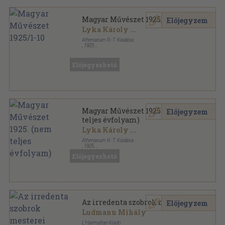
Magyar Művészet 1925/1-10
Előjegyzem
Lyka Károly
...
Athenaeum R.-T. Kiadása
,
1925
Könyvkötői vászonkötés
,
600
oldal
Magyar Művészet sorozat
Előjegyezhető
Magyar Művészet 1925. (nem
Előjegyzem
teljes évfolyam)
Lyka Károly
...
Athenaeum R.-T. Kiadása
,
1925
Aranyozott kiadói egész vászonkötés
,
579
oldal
Előjegyezhető
Magyar Művészet sorozat
Az irredenta szobrok mesterei
Előjegyzem
Ludmann Mihály
L'Harmattan Kiadó