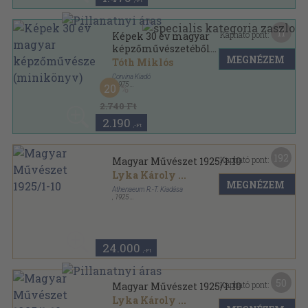
,-Ft
11
Kapható pont:
Képek 30 év magyar
képzőművészetéből
MEGNÉZEM
(minikönyv)
Tóth Miklós
Corvina Kiadó
,
1975
20
Műbőr
,
78
oldal
2.740 Ft
2.190
,-Ft
192
Kapható pont:
Magyar Művészet 1925/1-10
Lyka Károly
...
MEGNÉZEM
Athenaeum R.-T. Kiadása
,
1925
Félvászon
,
579
oldal
Magyar Művészet sorozat
24.000
,-Ft
50
Kapható pont:
Magyar Művészet 1925/1-10
Lyka Károly
...