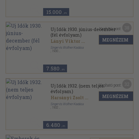
Uj Idők sorozat
15.000
,-Ft
38
Kapható pont:
Uj Idők 1930. június-december
(fél évfolyam)
MEGNÉZEM
Lányi Viktor
...
Singer és Wolfner Kiadása
,
1930
Könyvkötői vászonkötés
,
828
oldal
Uj Idők sorozat
7.580
,-Ft
32
Kapható pont:
Uj Idők 1932. (nem teljes
évfolyam)
MEGNÉZEM
Harsányi Zsolt
...
Singer és Wolfner Kiadása
,
1932
Könyvkötői vászonkötés
,
579
oldal
Uj Idők sorozat
6.480
,-Ft