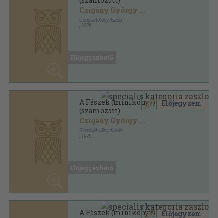
(számozott)
Czigány György
...
Gondolat Könyvkiadó
,
1976
Fűzött keménykötés
,
385
oldal
Előjegyezhető
A Fészek (minikönyv)
Előjegyzem
(számozott)
Czigány György
...
Gondolat Könyvkiadó
,
1976
Fűzött keménykötés
,
385
oldal
Előjegyezhető
A Fészek (minikönyv)
Előjegyzem
(számozott)
Czigány György
...
Gondolat Könyvkiadó
,
1976
Fűzött keménykötés
,
385
oldal
Előjegyezhető