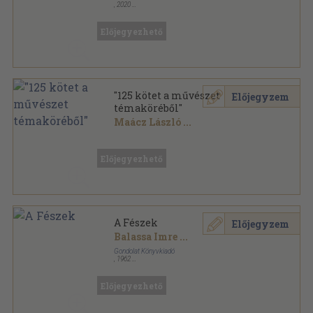
,
2020
Fűzött keménykötés
,
128
oldal
Előjegyezhető
"125 kötet a művészet
Előjegyzem
témaköréből"
Maácz László
...
Vegyes
,
20738
oldal
Előjegyezhető
A Fészek
Előjegyzem
Balassa Imre
...
Gondolat Könyvkiadó
,
1962
Könyvkötői kötés
,
281
oldal
Előjegyezhető