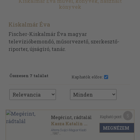
Kiskalmár Éva művei, könyvek, használt
könyvek
Kiskalmár Éva
Fischer-Kiskalmár Éva magyar
televízióbemondó, műsorvezető, szerkesztő-
riporter, újságíró, tanár.
Összesen 7 találat
Kaphatók előre:
5
Kapható pont:
Megérint, rádtalál
Kasza Katalin
...
MEGNÉZEM
Alterra Svájci-Magyar Kiadó
,
1997
Ragasztott papírkötés
,
198
oldal