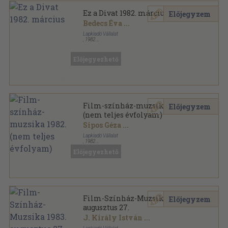
Ez a Divat 1982. március
Előjegyzem
Bedecs Éva
...
Lapkiadó Vállalat
,
1982
Tűzött kötés
,
63
oldal
Ez a Divat sorozat
Előjegyezhető
Film-színház-muzsika 1982.
Előjegyzem
(nem teljes évfolyam)
Sipos Géza
...
Lapkiadó Vállalat
,
1982
Könyvkötői vászonkötés
,
403
oldal
Előjegyezhető
Film-Színház-Muzsika sorozat
Film-Színház-Muzsika 1983.
Előjegyzem
augusztus 27.
J. Király István
...