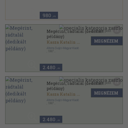
Confessio könyvek sorozat
980
,-Ft
12
Kapható pont:
Megérint, rádtalál (dedikált
példány)
MEGNÉZEM
Kasza Katalin
...
Alterra Svájci-Magyar Kiadó
,
1997
Ragasztott papírkötés
,
198
oldal
Confessio könyvek sorozat
2.480
,-Ft
12
Kapható pont:
Megérint, rádtalál (dedikált
példány)
MEGNÉZEM
Kasza Katalin
...
Alterra Svájci-Magyar Kiadó
,
1997
Ragasztott papírkötés
,
198
oldal
Confessio könyvek sorozat
2.480
,-Ft