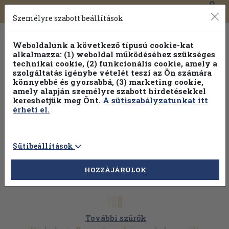
0
Toggle
Főmenü
Könyveink
navigation
Személyre szabott beállítások
Weboldalunk a következő típusú cookie-kat
alkalmazza: (1) weboldal működéséhez szükséges
technikai cookie, (2) funkcionális cookie, amely a
szolgáltatás igénybe vételét teszi az Ön számára
könnyebbé és gyorsabbá, (3) marketing cookie,
amely alapján személyre szabott hirdetésekkel
kereshetjük meg Önt.
A sütiszabályzatunkat itt
érheti el.
Sütibeállítások
HOZZÁJÁRULOK
További szűrők