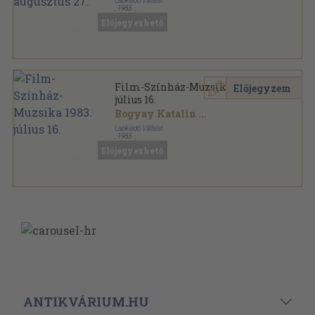
Lapkiadó Vállalat
,
1983
Tűzött kötés
,
29
oldal
Előjegyezhető
Film-Színház-Muzsika sorozat
Film-Színház-Muzsika 1983.
Előjegyzem
július 16.
Bogyay Katalin
...
Lapkiadó Vállalat
,
1983
Tűzött kötés
,
29
oldal
Előjegyezhető
Film-Színház-Muzsika sorozat
ANTIKVÁRIUM.HU