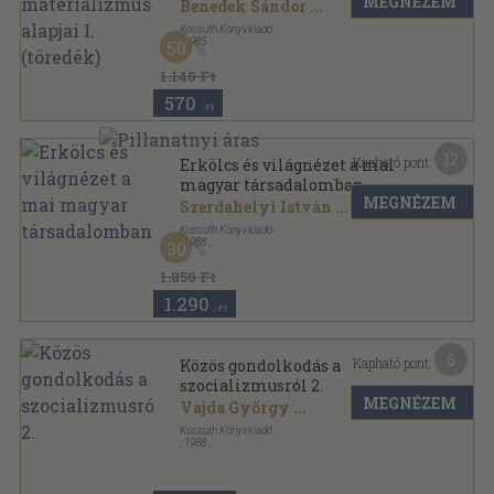
MEGNÉZEM
(töredék)
Benedek Sándor
...
Kossuth Könyvkiadó
,
1985
50
Ragasztott papírkötés
,
231
oldal
Dialektikus és történelmi materializmus alapjai
1.140 Ft
sorozat
570
,-Ft
12
Kapható pont:
Erkölcs és világnézet a mai
magyar társadalomban
MEGNÉZEM
Szerdahelyi István
...
Kossuth Könyvkiadó
,
1988
30
Ragasztott papírkötés
,
518
oldal
1.850 Ft
1.290
,-Ft
6
Kapható pont:
Közös gondolkodás a
szocializmusról 2.
MEGNÉZEM
Vajda György
...
Kossuth Könyvkiadó
,
1988
Ragasztott papírkötés
,
536
oldal
Közös gondolkodás a szocializmusról sorozat