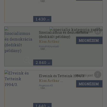
,
1988
Fűzött kemény papírkötés
,
242
oldal
1.430
,-Ft
14
Kapható pont:
Szocializmus és demokrácia
(dedikált példány)
MEGNÉZEM
Kiss Arthur
Kossuth Könyvkiadó
,
1988
Fűzött kemény papírkötés
,
242
oldal
2.840
,-Ft
7
Kapható pont:
Elveink és Tetteink 1994/3.
Kiss Arthur
...
MEGNÉZEM
Progressio Kft.
,
1994
Tűzött kötés
,
71
oldal
Elveink és Tetteink sorozat
1.440
,-Ft