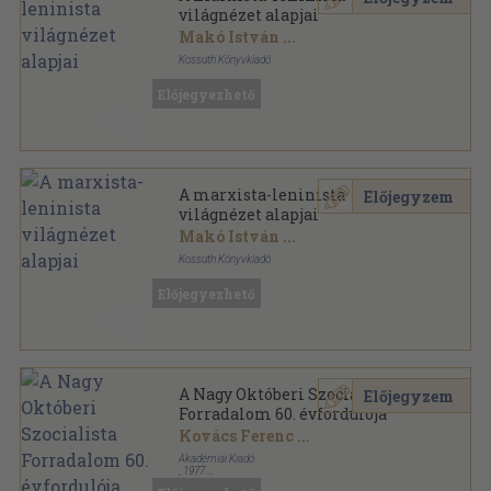
világnézet alapjai
Makó István
...
Kossuth Könyvkiadó
Ragasztott papírkötés
,
235
oldal
Előjegyezhető
A Magyar Szocialista Munkáspárt tanfolyama sorozat
A marxista-leninista
Előjegyzem
világnézet alapjai
Makó István
...
Kossuth Könyvkiadó
Könyvkötői papírkötés
,
235
oldal
Előjegyezhető
A Magyar Szocialista Munkáspárt tanfolyama sorozat
A Nagy Októberi Szocialista
Előjegyzem
Forradalom 60. évfordulója
Kovács Ferenc
...
Akadémiai Kiadó
,
1977
Fűzött papírkötés
,
284
oldal