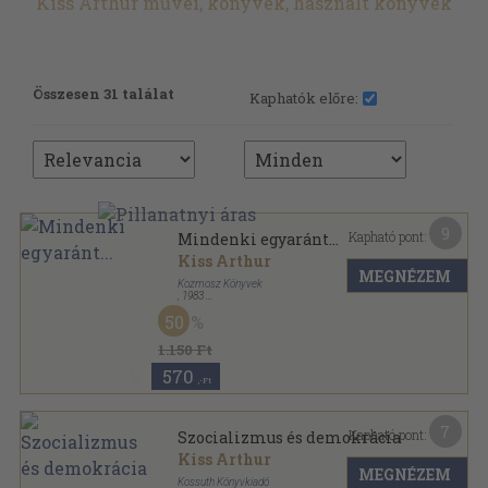
Kiss Arthur művei, könyvek, használt könyvek
Összesen 31 találat
Kaphatók előre:
9
Kapható pont:
Mindenki egyaránt...
Kiss Arthur
MEGNÉZEM
Kozmosz Könyvek
,
1983
Ragasztott papírkötés
,
212
oldal
50
Az én világom sorozat
1.150 Ft
570
,-Ft
7
Kapható pont:
Szocializmus és demokrácia
Kiss Arthur
MEGNÉZEM
Kossuth Könyvkiadó