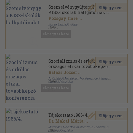
Szemelvénygyűjtemény a
Előjegyzem
KISZ-iskolák hallgatóinak I.
Pozsgay Imre
...
Ifjúsági Lapkiadó Vállalat
,
1979
Tűzött kötés
,
225
oldal
Előjegyezhető
Szocializmus és erkölcs
Előjegyzem
országos etikai továbbképző
konferencia
Balázs József
...
Az Oktatási Minisztérium Marxizmus-Leninizmus
Oktatási Főosztálya
,
1976
Tűzött kötés
,
289
oldal
Előjegyezhető
A filozófia időszerű kérdései sorozat
Tájékoztató 1986/4.
Előjegyzem
Dr. Makai Mária
...
Művelődési Minisztérium Marxizmus-Leninizmus
Oktatási Főosztálya
,
1986