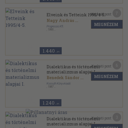
7
Kapható pont:
Elveink és Tetteink 1995/4-5.
Nagy András
...
MEGNÉZEM
Progressio Kft.
,
1995
Tűzött kötés
,
71
oldal
Elveink és Tetteink sorozat
1.440
,-Ft
6
Kapható pont:
Dialektikus és történelmi
materializmus alapjai I.
MEGNÉZEM
Benedek Sándor
...
Kossuth Könyvkiadó
,
1987
Ragasztott papírkötés
,
229
oldal
1.240
,-Ft
3
Kapható pont:
Dialektikus és történelmi
materializmus alapjai I.