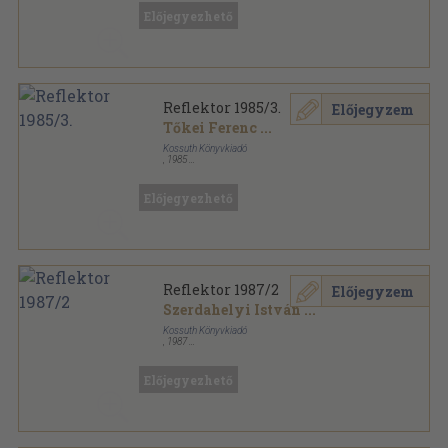
Előjegyezhető
Reflektor 1985/3.
Előjegyzem
Tőkei Ferenc
...
Kossuth Könyvkiadó
,
1985
Ragasztott papírkötés
,
502
oldal
Reflektor sorozat
Előjegyezhető
Reflektor 1987/2
Előjegyzem
Szerdahelyi István
...
Kossuth Könyvkiadó
,
1987
Ragasztott papírkötés
,
329
oldal
Reflektor sorozat
Előjegyezhető