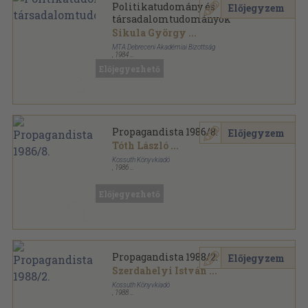
Politikatudomány és
Előjegyzem
társadalomtudományok
Sikula György
...
MTA Debreceni Akadémiai Bizottság
,
1984
Ragasztott papírkötés
,
281
oldal
Előjegyezhető
Propagandista 1986/8.
Előjegyzem
Tóth László
...
Kossuth Könyvkiadó
,
1986
Ragasztott papírkötés
,
213
oldal
Propagandista sorozat
Előjegyezhető
Propagandista 1988/2.
Előjegyzem
Szerdahelyi István
...
Kossuth Könyvkiadó
,
1988
Ragasztott papírkötés
,
133
oldal
Propagandista sorozat