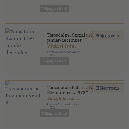
Ragasztott papírkötés
,
186
oldal
Tájékoztató sorozat
Előjegyezhető
Társadalmi Szemle 1969.
Előjegyzem
január-december
Vitányi Iván
...
Kossuth Könyvkiadó Vállalat
,
1969
Ragasztott papírkötés
,
1680
oldal
Előjegyezhető
Társadalmi Szemle sorozat
Társadalomtudományi
Előjegyzem
Közlemények 1973/1-4.
Balogh István
...
Kossuth Könyvkiadó Vállalat
,
1973
Könyvkötői kötés
,
461
oldal
Előjegyezhető
Társadalomtudományi Közlemények sorozat