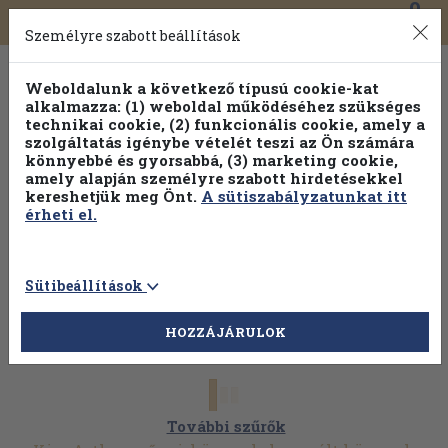
0
Toggle
Főmenü
Könyveink
navigation
Személyre szabott beállítások
Weboldalunk a következő típusú cookie-kat
alkalmazza: (1) weboldal működéséhez szükséges
technikai cookie, (2) funkcionális cookie, amely a
szolgáltatás igénybe vételét teszi az Ön számára
könnyebbé és gyorsabbá, (3) marketing cookie,
amely alapján személyre szabott hirdetésekkel
kereshetjük meg Önt.
A sütiszabályzatunkat itt
érheti el.
Sütibeállítások
HOZZÁJÁRULOK
További szűrők