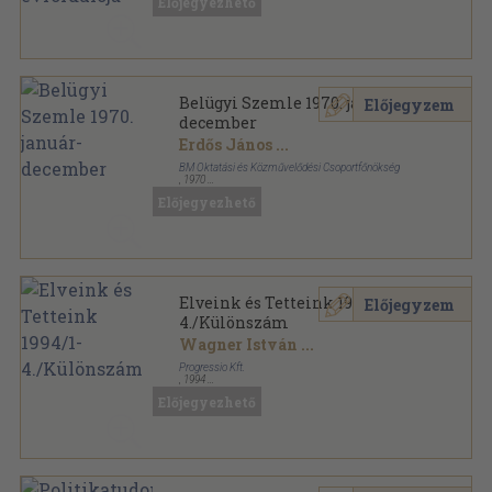
Előjegyezhető
Belügyi Szemle 1970. január-
Előjegyzem
december
Erdős János
...
BM Oktatási és Közművelődési Csoportfőnökség
,
1970
Ragasztott papírkötés
,
1536
oldal
Előjegyezhető
Belügyi Szemle sorozat
Elveink és Tetteink 1994/1-
Előjegyzem
4./Különszám
Wagner István
...
Progressio Kft.
,
1994
Tűzött kötés
,
241
oldal
Előjegyezhető
Elveink és Tetteink sorozat