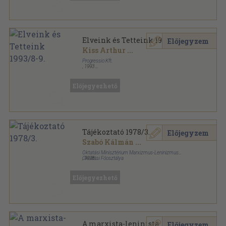
Elveink és Tetteink 1993/8-9.
Előjegyzem
Kiss Arthur
...
Progressio Kft.
,
1993
Tűzött kötés
,
52
oldal
Elveink és Tetteink sorozat
Előjegyezhető
Tájékoztató 1978/3.
Előjegyzem
Szabó Kálmán
...
Oktatási Minisztérium Marxizmus-Leninizmus
Oktatási Főosztálya
,
1978
Ragasztott papírkötés
,
193
oldal
Tájékoztató sorozat
Előjegyezhető
A marxista-leninista
Előjegyzem