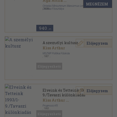
Ágh Attila
...
MEGNÉZEM
Oktatási Minisztérium Marxizmus-Leninizmus
Oktatási Főosztálya
,
1976
Ragasztott papírkötés
,
170
oldal
Tájékoztató sorozat
940
,-Ft
A személyi kultusz
Előjegyzem
Kiss Arthur
MSZMP Politikai Főiskola
,
1987
Fűzött papírkötés
,
260
oldal
Előjegyezhető
Elveink és Tetteink 1993/1-
Előjegyzem
9./Tavaszi különkiadás
Kiss Arthur
...
Progressio Kft.
,
1993
Tűzött kötés
,
238
oldal
Előjegyezhető
Elveink és Tetteink sorozat