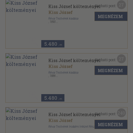
27
Kapható pont:
Kiss József költeményei
Kiss József
MEGNÉZEM
Révai Testvérek kiadása
,
1890
Aranyozott vászon Gottermayer kötés
,
249
oldal
5.480
,-Ft
27
Kapható pont:
Kiss József költeményei
Kiss József
MEGNÉZEM
Révai Testvérek kiadása
,
1886
Aranyozott félbőr kötés
,
247
oldal
5.480
,-Ft
240
Kapható pont:
Kiss József költeményei
Kiss József
MEGNÉZEM
Révai Testvérek Irodalmi Intézet Részvénytársaság