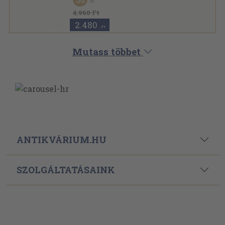
Könyvkötői kötés
,
377
oldal
Kiss József összes költeményei sorozat
4.960 Ft
2.480
,-Ft
Mutass többet
ANTIKVÁRIUM.HU
SZOLGÁLTATÁSAINK