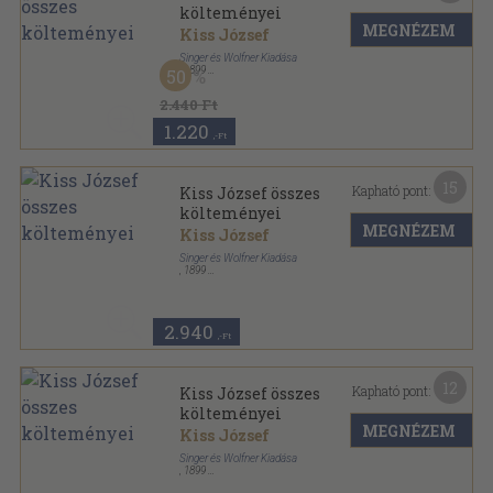
költeményei
MEGNÉZEM
Kiss József
Singer és Wolfner Kiadása
,
1899
50
Vászon
,
296
oldal
Kiss József összes költeményei sorozat
2.440 Ft
1.220
,-Ft
15
Kapható pont:
Kiss József összes
költeményei
MEGNÉZEM
Kiss József
Singer és Wolfner Kiadása
,
1899
Vászon
,
296
oldal
2.940
,-Ft
12
Kapható pont:
Kiss József összes
költeményei
MEGNÉZEM
Kiss József
Singer és Wolfner Kiadása
,
1899
Vászon
,
296
oldal