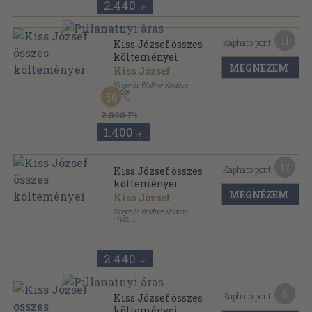
2.440
,-Ft
11
Kapható pont:
Kiss József összes
költeményei
MEGNÉZEM
Kiss József
Singer és Wolfner Kiadása
,
1908
50
Vászon
,
286
oldal
2.800 Ft
1.400
,-Ft
12
Kapható pont:
Kiss József összes
költeményei
MEGNÉZEM
Kiss József
Singer és Wolfner Kiadása
,
1903
Vászon
,
296
oldal
Kiss József összes költeményei sorozat
2.440
,-Ft
6
Kapható pont:
Kiss József összes
költeményei