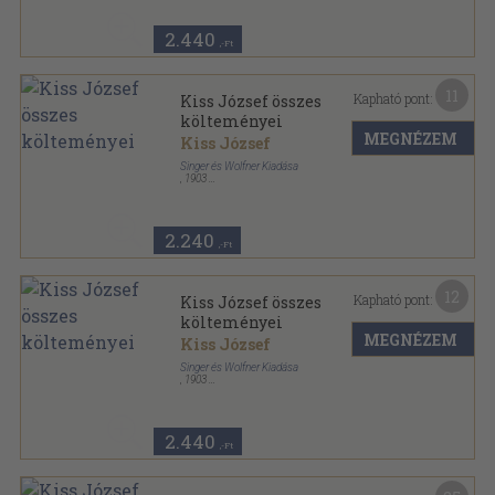
Kiss József összes költeményei sorozat
2.440
,-Ft
11
Kapható pont:
Kiss József összes
költeményei
MEGNÉZEM
Kiss József
Singer és Wolfner Kiadása
,
1903
Könyvkötői vászonkötés
,
296
oldal
Kiss József összes költeményei sorozat
2.240
,-Ft
12
Kapható pont:
Kiss József összes
költeményei
MEGNÉZEM
Kiss József
Singer és Wolfner Kiadása
,
1903
Vászon
,
296
oldal
Kiss József összes költeményei sorozat
2.440
,-Ft