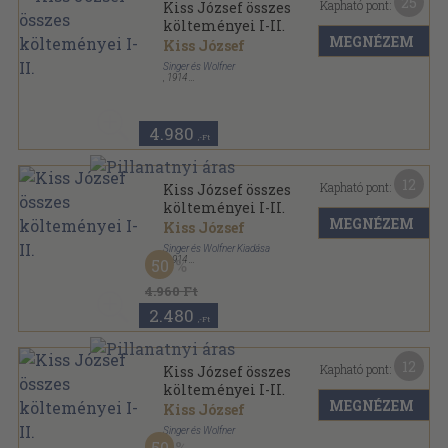
25
Kapható pont:
Kiss József összes
költeményei I-II.
MEGNÉZEM
Kiss József
Singer és Wolfner
,
1914
Vászon
,
377
oldal
Kiss József összes költeményei sorozat
4.980
,-Ft
12
Kapható pont:
Kiss József összes
költeményei I-II.
MEGNÉZEM
Kiss József
Singer és Wolfner Kiadása
,
1914
50
Könyvkötői kötés
,
490
oldal
Kiss József összes költeményei sorozat
4.960 Ft
2.480
,-Ft
12
Kapható pont:
Kiss József összes
költeményei I-II.
MEGNÉZEM
Kiss József
Singer és Wolfner
50