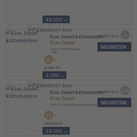
Aranyozott, színezett kiadói egész vászonkötés
,
191
oldal
48.000
,-Ft
11
Kapható pont:
Kiss József költeményei
Kiss József
MEGNÉZEM
Révai Testvérek kiadása
,
1890
Aranyozott vászon Gottermayer kötés
,
249
oldal
50
4.580 Ft
2.290
,-Ft
120
Kapható pont:
Kiss József költeményei
Kiss József
MEGNÉZEM
Révai Testvérek Irodalmi Intézet Részvénytársaság
Félbőr
,
191
oldal
50
48.000 Ft
24.000
,-Ft