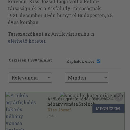
körében. Kiss József tagja volt a Petőfi-
társaságnak és a Kisfaludy Társaságnak.
1921. december 31-én hunyt el Budapesten, 78
éves korában.
Társszerzőként az Antikvárium.hu-n
elérhető kötetei.
Összesen 1.380 találat
Kaphatók előre:
11
Kapható pont:
A tőkés agrárfejlődés foka és
néhány vonása Szolnok
MEGNÉZEM
megyében a millenium
Kiss József
évtizedében (dedikált
,
1962
példány)
Tűzött kötés
,
66
oldal
Századok sorozat