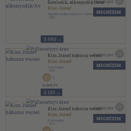
20
Kapható pont:
Esteledik, alkonyodik/Avar
Kiss József
MEGNÉZEM
Pantheon Irodalmi Intézet R.-T.-Athenaeum Kiadása
,
1920
Könyvkötői vászonkötés
,
161
oldal
3.980
,-Ft
11
Kapható pont:
Kiss József háborus versei
Kiss József
MEGNÉZEM
A Hét kiadása
,
1915
Könyvkötői kötés
,
71
oldal
50
4.300 Ft
2.150
,-Ft
17
Kapható pont:
Kiss József háborus versei
Kiss József
MEGNÉZEM
A Hét kiadása
,
1915
Félvászon
,
71
oldal
50