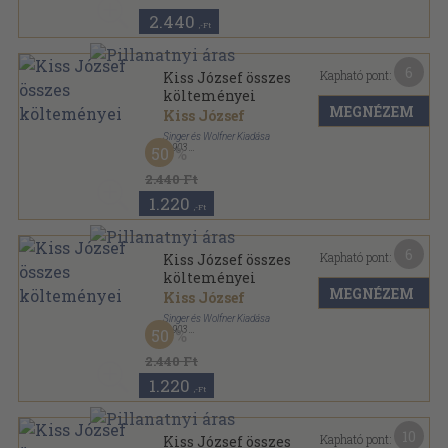
2.440
,-Ft
6
Kapható pont:
Kiss József összes
költeményei
MEGNÉZEM
Kiss József
Singer és Wolfner Kiadása
,
1903
50
Vászon
,
296
oldal
Kiss József összes költeményei sorozat
2.440 Ft
1.220
,-Ft
6
Kapható pont:
Kiss József összes
költeményei
MEGNÉZEM
Kiss József
Singer és Wolfner Kiadása
,
1903
50
Vászon
,
296
oldal
Kiss József összes költeményei sorozat
2.440 Ft
1.220
,-Ft
10
Kapható pont:
Kiss József összes