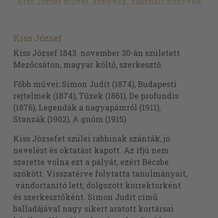
Kiss József művei, könyvek, használt könyvek
Kiss József
Kiss József 1843. november 30-án született
Mezőcsáton, magyar költő, szerkesztő.
Főbb művei: Simon Judit (1874), Budapesti
rejtelmek (1874), Tűzek (1861), De profundis
(1876), Legendák a nagyapámról (1911),
Stanzák (1902), A gnóm (1915)
Kiss Józsefet szülei rabbinak szánták, jó
nevelést és oktatást kapott. Az ifjú nem
szerette volna ezt a pályát, ezért Bécsbe
szökött. Visszatérve folytatta tanulmányait,
vándortanító lett, dolgozott korrektorként
és szerkesztőként. Simon Judit című
balladájával nagy sikert aratott kortársai