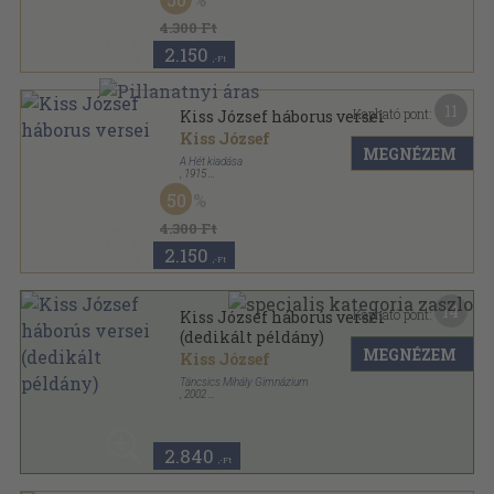
4.300 Ft
2.150
,-Ft
11
Kapható pont:
Kiss József háborus versei
Kiss József
MEGNÉZEM
A Hét kiadása
,
1915
Könyvkötői vászonkötés
,
71
oldal
50
4.300 Ft
2.150
,-Ft
14
Kapható pont:
Kiss József háborús versei
(dedikált példány)
MEGNÉZEM
Kiss József
Táncsics Mihály Gimnázium
,
2002
Ragasztott papírkötés
,
69
oldal
Táncsics-sorozat sorozat
2.840
,-Ft