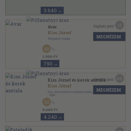
3.640
,-Ft
12
Kapható pont:
Avar
Kiss József
MEGNÉZEM
Athenaeum Kiadás
Könyvkötői kötés
,
88
oldal
60
1.980 Ft
790
,-Ft
64
Kapható pont:
Kiss József és kerek asztala
Kiss József
MEGNÉZEM
Kiss József prózai munkáinak kiadóvállalata
,
1934
Félvászon
,
255
oldal
50
8.480 Ft
4.240
,-Ft