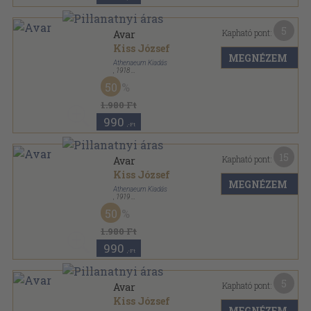
5
Kapható pont:
Avar
Kiss József
MEGNÉZEM
Athenaeum Kiadás
,
1918
Félvászon
,
88
oldal
50
1.980 Ft
990
,-Ft
15
Kapható pont:
Avar
Kiss József
MEGNÉZEM
Athenaeum Kiadás
,
1919
Varrott papírkötés
,
88
oldal
50
1.980 Ft
990
,-Ft
5
Kapható pont:
Avar
Kiss József
MEGNÉZEM