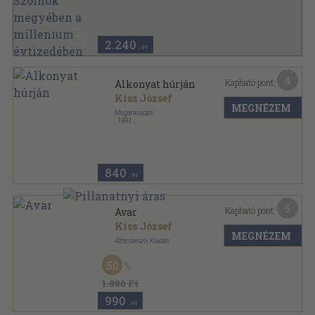
2.240
,-Ft
4
Kapható pont:
Alkonyat húrján
Kiss József
MEGNÉZEM
Magánkiadás
,
1991
Tűzött kötés
,
82
oldal
840
,-Ft
5
Kapható pont:
Avar
Kiss József
MEGNÉZEM
Athenaeum Kiadás
Könyvkötői kötés
,
88
oldal
50
1.980 Ft
990
,-Ft