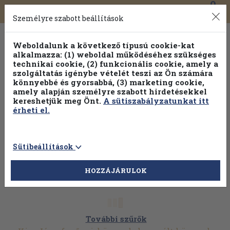
0
Toggle
Főmenü
Könyveink
navigation
Személyre szabott beállítások
Weboldalunk a következő típusú cookie-kat
alkalmazza: (1) weboldal működéséhez szükséges
technikai cookie, (2) funkcionális cookie, amely a
szolgáltatás igénybe vételét teszi az Ön számára
könnyebbé és gyorsabbá, (3) marketing cookie,
amely alapján személyre szabott hirdetésekkel
kereshetjük meg Önt.
A sütiszabályzatunkat itt
érheti el.
Sütibeállítások
HOZZÁJÁRULOK
További szűrők