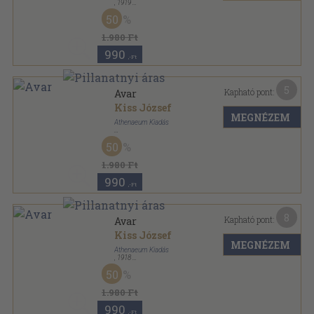
,
1919
Félvászon
,
88
oldal
50
1.980 Ft
990
,-Ft
5
Kapható pont:
Avar
Kiss József
MEGNÉZEM
Athenaeum Kiadás
Könyvkötői papírkötés
,
88
oldal
50
1.980 Ft
990
,-Ft
8
Kapható pont:
Avar
Kiss József
MEGNÉZEM
Athenaeum Kiadás
,
1918
Félvászon
,
88
oldal
50
1.980 Ft
990
,-Ft