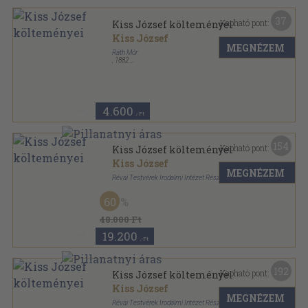
37
Kapható pont:
Kiss József költeményei
Kiss József
MEGNÉZEM
Ráth Mór
,
1882
Aranyozott kiadói egész vászonkötés
,
243
oldal
4.600
,-Ft
154
Kapható pont:
Kiss József költeményei
Kiss József
MEGNÉZEM
Révai Testvérek Irodalmi Intézet Részvénytársaság
Színezett egész vászonkötés
,
191
oldal
60
48.000 Ft
19.200
,-Ft
192
Kapható pont:
Kiss József költeményei
Kiss József
MEGNÉZEM
Révai Testvérek Irodalmi Intézet Részvénytársaság