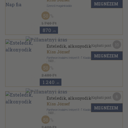
MEGNÉZEM
Szerzői magánkiadás
Ragasztott papírkötés
,
75
oldal
50
1.740 Ft
870
,-Ft
10
Kapható pont:
Esteledik, alkonyodik
Kiss József
MEGNÉZEM
Pantheon Irodalmi Intézet R.-T. Kiadása
,
1920
Félvászon
,
73
oldal
50
2.480 Ft
1.240
,-Ft
6
Kapható pont:
Esteledik, alkonyodik
Kiss József
MEGNÉZEM
Pantheon Irodalmi Intézet R.-T. Kiadása
,
1920
Varrott papírkötés
,
73
oldal
50
2.400 Ft