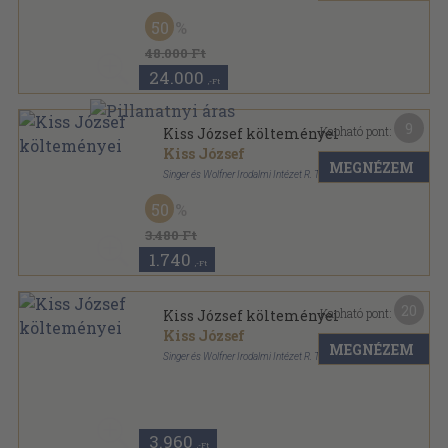
Aranyozott vászon Gottermayer kötés
,
191
oldal
50
48.000 Ft
24.000
,-Ft
9
Kapható pont:
Kiss József költeményei
Kiss József
MEGNÉZEM
Singer és Wolfner Irodalmi Intézet R. T.
Könyvkötői kötés
,
141
oldal
50
3.480 Ft
1.740
,-Ft
20
Kapható pont:
Kiss József költeményei
Kiss József
MEGNÉZEM
Singer és Wolfner Irodalmi Intézet R. T.
Aranyozott gerincű kiadói vászonkötés
,
141
oldal
3.960
,-Ft