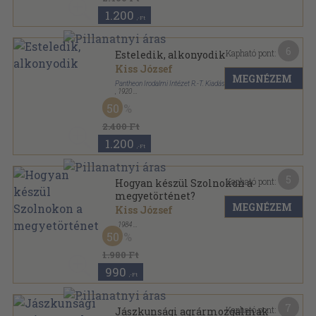
1.200
,-Ft
6
Kapható pont:
Esteledik, alkonyodik
Kiss József
MEGNÉZEM
Pantheon Irodalmi Intézet R.-T. Kiadása
,
1920
Könyvkötői kötés
,
73
oldal
50
2.400 Ft
1.200
,-Ft
5
Kapható pont:
Hogyan készül Szolnokon a
megyetörténet?
MEGNÉZEM
Kiss József
,
1984
Tűzött kötés
,
12
oldal
50
Századok sorozat
1.980 Ft
990
,-Ft
7
Kapható pont:
Jászkunsági agrármozgalmak