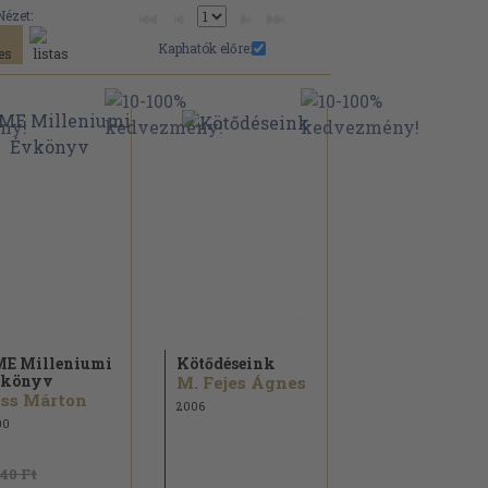
Nézet:
Kaphatók előre:
E Milleniumi
Kötődéseink
vkönyv
M. Fejes Ágnes
ss Márton
2006
00
440 Ft