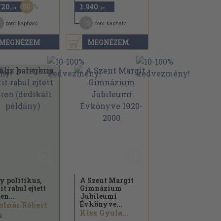
50
720
1.940
,-Ft
,-Ft
10
pont kapható
pont kapható
MEGNÉZEM
MEGNÉZEM
y politikus,
A Szent Margit
it rabul ejtett
Gimnázium
en...
Jubileumi
Évkönyve...
lnár Róbert
Kiss Gyula...
2