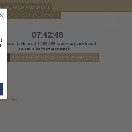
k: Régiségkereskedés.hu
A kosaram
HÍRLEVÉL
BELÉPÉS/REGISZTRÁCIÓ
MÉG
0
5000
Ft
07:42:46
)
ogasson több mint 1.000.000 kiadványunk közül
t
10-100% kedvezménnyel!
YOK
KÖTELEZŐ ÉS AJÁNLOTT OLVASMÁNYOK
könyvek