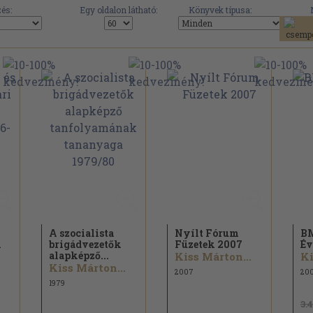
és:
Egy oldalon látható:
Könyvek típusa:
A szocialista
Nyílt Fórum
BM
i
brigádvezetők
Füzetek 2007
É
alapképző...
Kiss Márton...
Ki
Kiss Márton...
2007
20
1979
3.