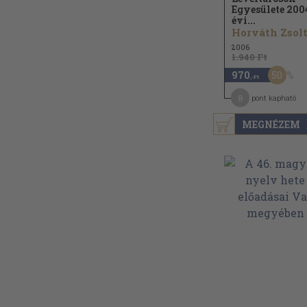
Egyesülete 200
évi...
Horváth Zsolt.
2006
1.940 Ft
50
970
,-Ft
8
pont kapható
MEGNÉZEM