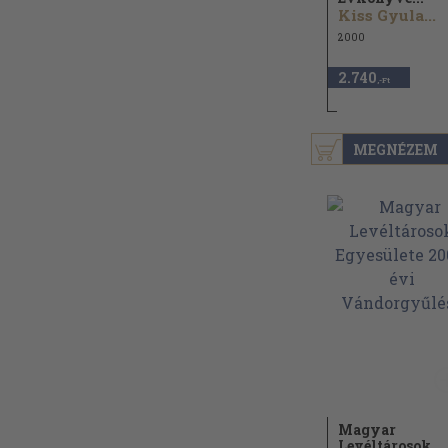
Kiss Gyula...
2000
2.740
,-Ft
MEGNÉZEM
Magyar
Levéltárosok