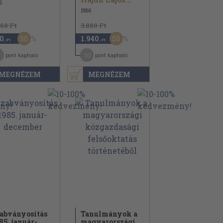
6
1986
860 Ft
3.880 Ft
50
50
0
1.940
,-Ft
,-Ft
10
pont kapható
pont kapható
MEGNÉZEM
MEGNÉZEM
abványosítás
Tanulmányok a
85. január-
magyarországi