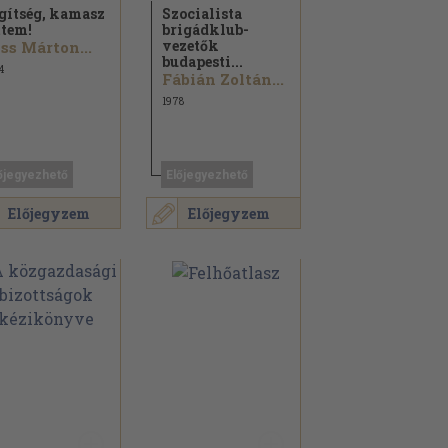
gítség, kamasz
Szocialista
ttem!
brigádklub-
vezetők
ss Márton...
budapesti...
4
Fábián Zoltán...
1978
őjegyezhető
Előjegyezhető
Előjegyzem
Előjegyzem