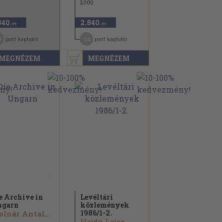
2000
840
2.840
,-Ft
,-Ft
9
14
pont kapható
pont kapható
MEGNÉZEM
MEGNÉZEM
e Archive in
Levéltári
ngarn
közlemények
1986/
1-2.
lnár Antal...
Hajdú Lajos...