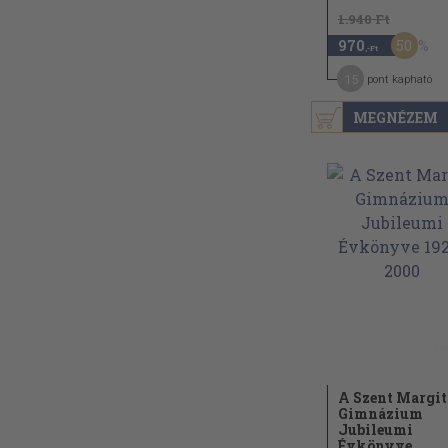
1.940 Ft
50
970
,-Ft
15
pont kapható
MEGNÉZEM
A Szent Margit
Gimnázium
Jubileumi
Évkönyve...