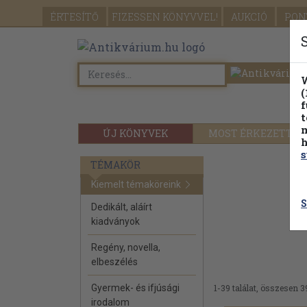
ÉRTESÍTŐ
FIZESSEN
KÖNYVVEL!
AUKCIÓ
PON
W
(
f
t
m
ÚJ KÖNYVEK
MOST ÉRKEZETT
h
s
TÉMAKÖR
Kiemelt témaköreink
S
Dedikált, aláírt
kiadványok
Regény, novella,
elbeszélés
Gyermek- és ifjúsági
1-39 találat, összesen 3
irodalom