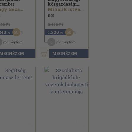
cember
közgazdasági...
gy Géza...
Mihalik István...
5
1995
480 Ft
2.440 Ft
50
50
240
1.220
,-Ft
,-Ft
1
6
pont kapható
pont kapható
MEGNÉZEM
MEGNÉZEM