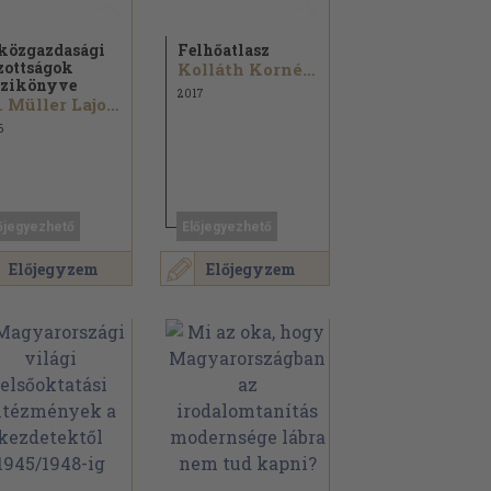
közgazdasági
Felhőatlasz
zottságok
Kolláth Kornél...
zikönyve
2017
Dr. Müller Lajos...
6
őjegyezhető
Előjegyezhető
Előjegyzem
Előjegyzem