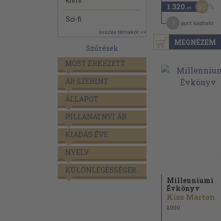
Krimi
50
1.320
,-Ft
Sci-fi
7
pont kapható
összes témakör >>
MEGNÉZEM
Szűrések
MOST ÉRKEZETT
ÁR SZERINT
ÁLLAPOT
PILLANATNYI ÁR
KIADÁS ÉVE
NYELV
KÜLÖNLEGESSÉGEK
Millenniumi
Évkönyv
Kiss Márton
2000