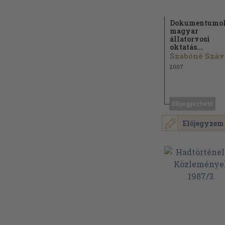
Dokumentumok
magyar
állatorvosi
oktatás...
S
2007
Előjegyezhető
Előjegyzem