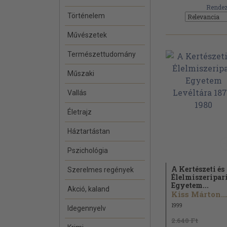
Rendez
Történelem
Művészetek
Természettudomány
Műszaki
Vallás
Életrajz
Háztartástan
Pszichológia
A Kertészeti és
Szerelmes regények
Élelmiszeripar
Egyetem...
Akció, kaland
Kiss Márton...
1999
Idegennyelv
2.640 Ft