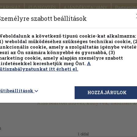
TÁRUHÁZ
ELŐJEGYZÉS
AJÁNDÉKUTALVÁNY
Partnerün
SZÁLLÍTÁS
SEGÍTSÉG
Személyre szabott beállítások
Részletes kereső
Témaköri fa
eboldalunk a következő típusú cookie-kat alkalmazza:
1) weboldal működéséhez szükséges technikai cookie, (2
Vál
unkcionális cookie, amely a szolgáltatás igénybe vételé
eszi az Ön számára könnyebbé és gyorsabbá, (3)
arketing cookie, amely alapján személyre szabott
PILLANATNYI ÁRAINK
FENNTARTHATÓ OLVASMÁN
irdetésekkel kereshetjük meg Önt.
A
ütiszabályzatunkat itt érheti el.
ütibeállítások
HOZZÁJÁRULOK
Kiss Márton művei, könyvek, használt 
9.
1 oldal