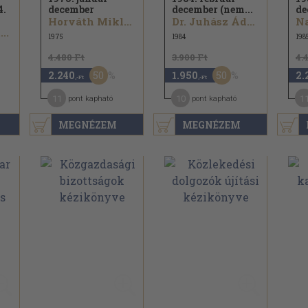
4.
december
december (nem...
de
Horváth Miklós...
Dr. Juhász Ádám...
Na
..
1975
1984
198
4.480 Ft
3.900 Ft
4.
50
50
2.240
1.950
2.
,-Ft
,-Ft
11
10
1
pont kapható
pont kapható
MEGNÉZEM
MEGNÉZEM