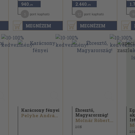
940
2.440
1.
,-Ft
,-Ft
5
12
9
pont kapható
pont kapható
MEGNÉZEM
MEGNÉZEM
Karácsony fényei
Ébresztő,
Eg
Magyarország!
ak
Pelyhe Andrásné
Ist
Molnár Róbert...
Mo
2015
201