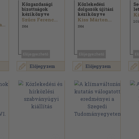
Közgazdasági
Közlekedési
Se
bizottságok
dolgozók újítási
le
kézikönyve
kézikönyve
Ki
Szűcs Ferenc...
Kiss Márton...
201
Puskás Tivadar...
1984
1984
Előjegyezhető
Előjegyezhető
El
Előjegyzem
Előjegyzem