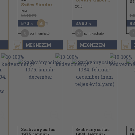
199
Szőcs Sándor...
2010
1981
1.140 Ft
1.
50
570
3.980
93
,-Ft
,-Ft
3
20
5
pont kapható
pont kapható
MEGNÉZEM
MEGNÉZEM
Szabványosítás
Szabványosítás
Sz
1975. január-
1984. február-
19