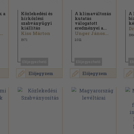
 a
Közlekedési és
A klímaváltozás
A 
hírközlési
kutatás
bi
szabványügyi
válogatott
ké
kiállítás
eredményei a...
zabóné Szávay Judit
Kiss Márton
Unger János...
198
1971
2012
Előjegyezhető
Előjegyezhető
El
Előjegyzem
Előjegyzem