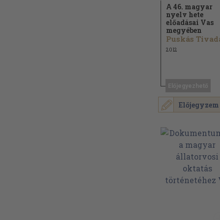
A 46. magyar
nyelv hete
előadásai Vas
megyében
2012
Előjegyezhető
Előjegyzem