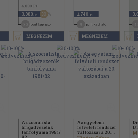
4.830 Ft
30
3.380
1.740
3.
,-Ft
,-Ft
30
9
1
pont kapható
pont kapható
MEGNÉZEM
MEGNÉZEM
A szocialista
Az egyetemi
Di
brigádvezetők
felvételi rendszer
U
tanfolyama 1981/
változásai a 20....
Mo
82
Ujváry Gábor...