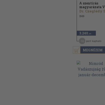
A szentírás
magyarázata V
1969
3.240
,-Ft
16
pont kapható
MEGNÉZEM