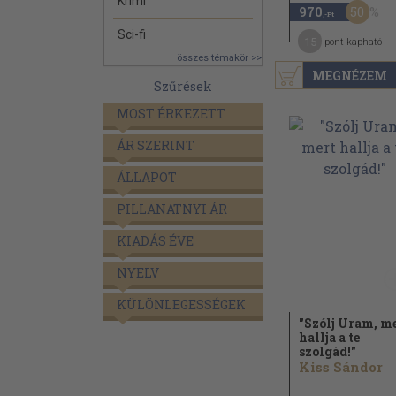
Krimi
50
970
,-Ft
Sci-fi
15
pont kapható
összes témakör >>
MEGNÉZEM
Szűrések
MOST ÉRKEZETT
ÁR SZERINT
ÁLLAPOT
PILLANATNYI ÁR
KIADÁS ÉVE
NYELV
KÜLÖNLEGESSÉGEK
"Szólj Uram, m
hallja a te
szolgád!"
Kiss Sándor