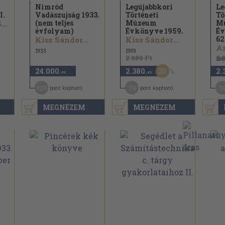
Nimród
Legújabbkori
Le
I.
Vadászujság 1933.
Történeti
Tö
(nem teljes
Múzeum
M
Dr. Czeglédy Sándor...
évfolyam)
Évkönyve 1959.
Év
62
Kiss Sándor...
Kiss Sándor...
1933
1959
2.980 Ft
2.
196
20
24.000
2.380
2.
,-Ft
,-Ft
120
19
1
pont kapható
pont kapható
MEGNÉZEM
MEGNÉZEM