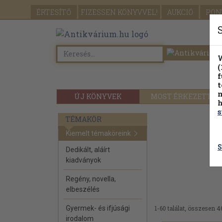
ÉRTESÍTŐ
FIZESSEN
KÖNYVVEL!
AUKCIÓ
PON
W
(
f
t
m
ÚJ KÖNYVEK
MOST ÉRKEZETT
h
s
TÉMAKÖR
Kiemelt témaköreink
S
Dedikált, aláírt
kiadványok
Regény, novella,
elbeszélés
Gyermek- és ifjúsági
1-60 találat, összesen 4
irodalom