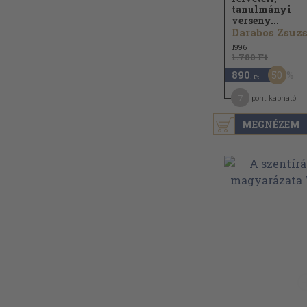
tanulmányi
verseny...
1996
1.780 Ft
50
890
,-Ft
7
pont kapható
MEGNÉZEM