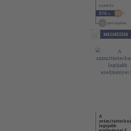
1.140 Ft
50
570
,-Ft
5
pont kapható
MEGNÉZEM
A
számítástechn
legújabb
eredményei 5.