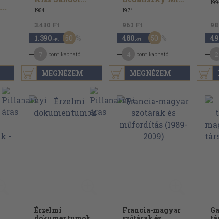
199
..
1954
1974
3.480 Ft
960 Ft
98
60
50
1.390
480
49
,-Ft
,-Ft
7
4
2
pont kapható
pont kapható
MEGNÉZEM
MEGNÉZEM
Érzelmi
Francia-magyar
Ga
dokumentumok
szótárak és
tá