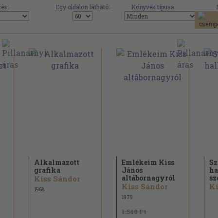
és:
Egy oldalon látható:
Könyvek típusa:
Alkalmazott
Emlékeim Kiss
Sz
grafika
János
ha
altábornagyról
sz
Kiss Sándor
Kiss Sándor
Ki
1968
1979
1.540 Ft