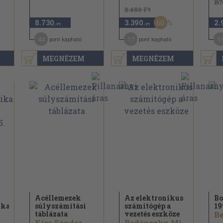
197
8.480 Ft
60
8.730
3.390
2.
,-Ft
,-Ft
44
17
1
pont kapható
pont kapható
MEGNÉZEM
MEGNÉZEM
Acéllemezek
Az elektronikus
Bo
ika
súlyszámítási
számítógép a
19
táblázata
vezetés eszköze
Be
Kiss Sándor...
Bodánszky Miklósné...