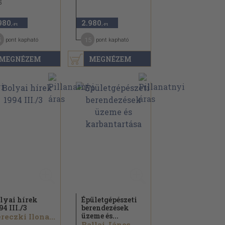
5
980
2.980
,-Ft
,-Ft
5
15
pont kapható
pont kapható
MEGNÉZEM
MEGNÉZEM
lyai hírek
Épületgépészeti
94 III./
3
berendezések
üzeme és...
reczki Ilona...
Ballai János...