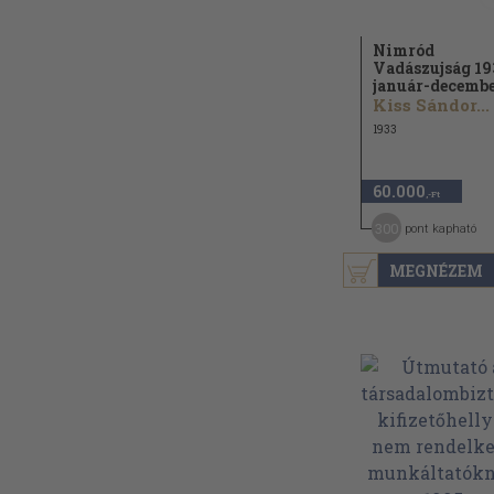
Nimród
Vadászujság 19
január-decemb
Kiss Sándor...
1933
60.000
,-Ft
300
pont kapható
MEGNÉZEM