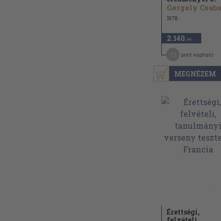
Gergely Csaba.
1978
2.140
,-Ft
11
pont kapható
MEGNÉZEM
Érettségi,
felvételi,