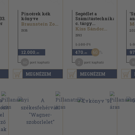
Pincérek kék
Segédlet a
'S
33.
könyve
Számítástechnika
an
er
c. tárgy...
Braunstein Zoltán...
Kiss Sándor...
1938
201
1993
1.180 Ft
1.
60
12.000
470
97
,-Ft
,-Ft
60
2
8
pont kapható
pont kapható
MEGNÉZEM
MEGNÉZEM