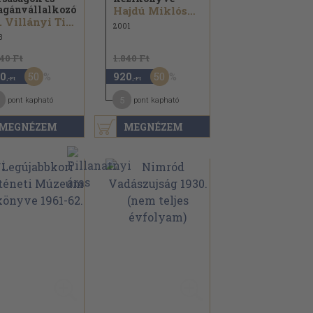
gánvállalkozók...
Hajdú Miklósné...
Dr. Villányi Tiborné...
2001
3
140 Ft
1.840 Ft
50
50
0
920
,-Ft
,-Ft
5
pont kapható
pont kapható
MEGNÉZEM
MEGNÉZEM