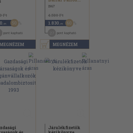
4
1967
0 Ft
4.580 Ft
50
60
0
1.830
,-Ft
,-Ft
27
pont kapható
pont kapható
MEGNÉZEM
MEGNÉZEM
zdasági
Járulékfizetők
rsaságok és
kézikönyve