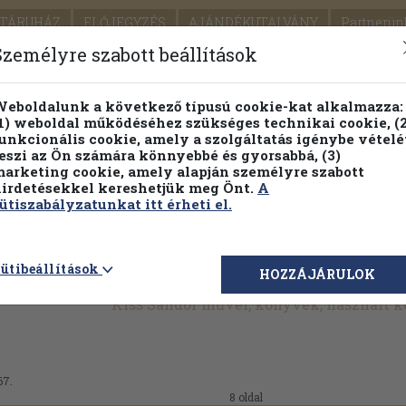
TÁRUHÁZ
ELŐJEGYZÉS
AJÁNDÉKUTALVÁNY
Partnerün
SZÁLLÍTÁS
SEGÍTSÉG
Személyre szabott beállítások
1.
Részletes kereső
Témaköri fa
eboldalunk a következő típusú cookie-kat alkalmazza:
1) weboldal működéséhez szükséges technikai cookie, (2
KIADV
unkcionális cookie, amely a szolgáltatás igénybe vételé
LEGNA
eszi az Ön számára könnyebbé és gyorsabbá, (3)
arketing cookie, amely alapján személyre szabott
PILLANATNYI ÁRAINK
FENNTARTHATÓ OLVASMÁN
irdetésekkel kereshetjük meg Önt.
A
ütiszabályzatunkat itt érheti el.
ütibeállítások
HOZZÁJÁRULOK
Kiss Sándor művei, könyvek, használt 
67.
8 oldal