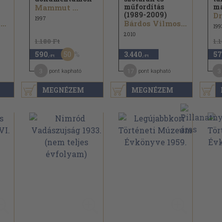
műfordítás
ma
Mammut ...
(1989-2009)
1997
Darabos Zsuzsánna...
Bárdos Vilmos...
199
2010
1.180 Ft
1.
50
590
3.440
57
,-Ft
,-Ft
3
17
3
pont kapható
pont kapható
MEGNÉZEM
MEGNÉZEM