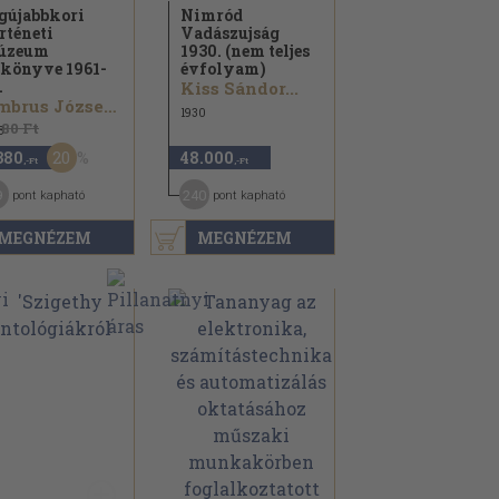
gújabbkori
Nimród
rténeti
Vadászujság
úzeum
1930. (nem teljes
könyve 1961-
évfolyam)
.
Kiss Sándor...
Ambrus József...
1930
980 Ft
3
20
380
48.000
,-Ft
,-Ft
9
240
pont kapható
pont kapható
MEGNÉZEM
MEGNÉZEM