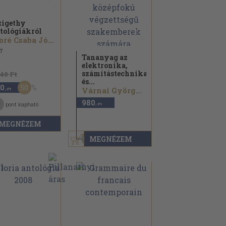
zigethy
tológiákról
Moré Csaba József...
7
Tananyag az
elektronika,
számítástechnika
940 Ft
és...
50
0
Várnai Györgyné...
,-Ft
980
1975
pont kapható
,-Ft
MEGNÉZEM
MEGNÉZEM
5
pont kapható