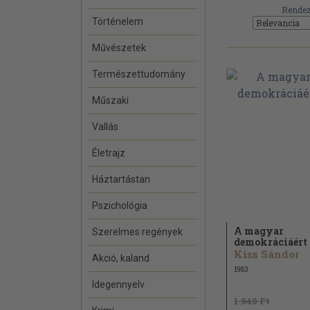
Rendez
Történelem
Művészetek
Természettudomány
Műszaki
Vallás
Életrajz
Háztartástan
Pszichológia
A magyar
Szerelmes regények
demokráciáért
Kiss Sándor
Akció, kaland
1983
Idegennyelv
1.940 Ft