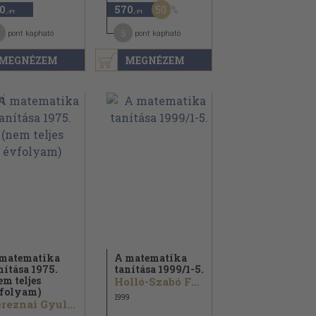
50
0
570
,-Ft
,-Ft
5
pont kapható
pont kapható
MEGNÉZEM
MEGNÉZEM
matematika
A matematika
nítása 1975.
tanítása 1999/
1-5.
em teljes
Holló-Szabó Ferenc...
folyam)
1999
Bereznai Gyula...