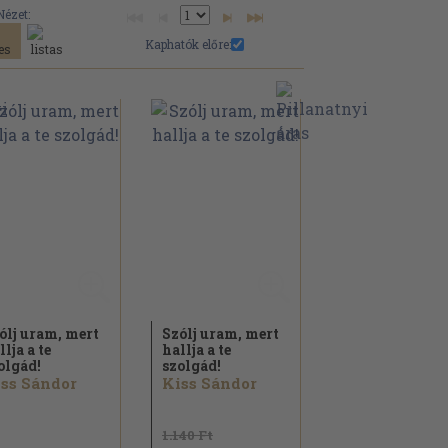
Nézet:
Kaphatók előre:
ólj uram, mert
Szólj uram, mert
llja a te
hallja a te
olgád!
szolgád!
ss Sándor
Kiss Sándor
1.140 Ft