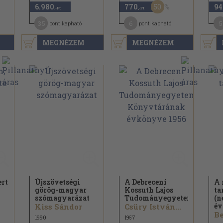
50
6.980
770
94
,-Ft
,-Ft
35
6
5
pont kapható
pont kapható
MEGNÉZEM
MEGNÉZEM
ert
Újszövetségi
A Debreceni
A 
görög-magyar
Kossuth Lajos
ta
szómagyarázat
Tudományegyetem...
(n
év
Kiss Sándor
Csüry István...
1990
1957