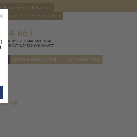
k: Régiségkereskedés.hu
A kosaram
HÍRLEVÉL
BELÉPÉS/REGISZTRÁCIÓ
MÉG
0
5000
Ft
144.667
)
ÁNNYAL NYÚJTJUK MAGYARORSZÁG
t
GYOBB ANTIKVÁR KÖNYV-KÍNÁLATÁT
YOK
KÖTELEZŐ ÉS AJÁNLOTT OLVASMÁNYOK
könyvek