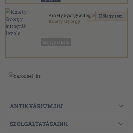
Kmety György autográf levele
Előjegyzem
Kmety György
Papír
,
3
oldal
Előjegyezhető
ANTIKVÁRIUM.HU
SZOLGÁLTATÁSAINK