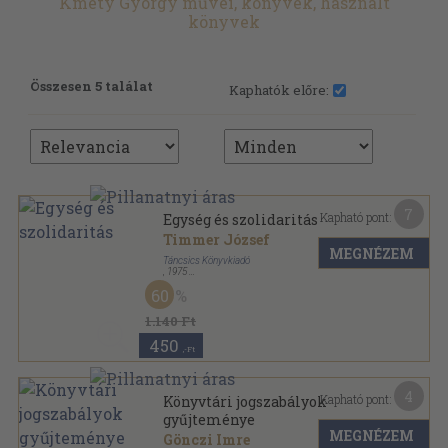
Kmety György művei, könyvek, használt
könyvek
Összesen 5 találat
Kaphatók előre:
7
Kapható pont:
Egység és szolidaritás
Timmer József
MEGNÉZEM
Táncsics Könyvkiadó
,
1975
Fűzött kemény papírkötés
,
205
oldal
60
1.140 Ft
450
,-Ft
4
Kapható pont:
Könyvtári jogszabályok
gyűjteménye
MEGNÉZEM
Gönczi Imre