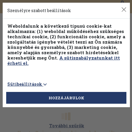
0
Toggle
Főmenü
Könyveink
navigation
Személyre szabott beállítások
Weboldalunk a következő típusú cookie-kat
alkalmazza: (1) weboldal működéséhez szükséges
technikai cookie, (2) funkcionális cookie, amely a
szolgáltatás igénybe vételét teszi az Ön számára
könnyebbé és gyorsabbá, (3) marketing cookie,
amely alapján személyre szabott hirdetésekkel
kereshetjük meg Önt.
A sütiszabályzatunkat itt
érheti el.
Sütibeállítások
HOZZÁJÁRULOK
További szűrők