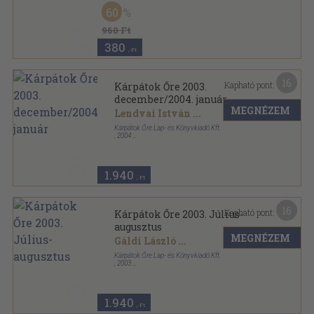
Fűzött kemény papírkötés
,
214
oldal
60
Sportzsebkönyvek sorozat
960 Ft
380
,-Ft
16
Kapható pont:
Kárpátok Őre 2003.
december/2004. január
MEGNÉZEM
Lendvai István
...
Kárpátok Őre Lap- és Könyvkiadó Kft.
,
2004
Ragasztott papírkötés
,
176
oldal
Kárpátok Őre sorozat
1.940
,-Ft
16
Kapható pont:
Kárpátok Őre 2003. Július-
augusztus
MEGNÉZEM
Gáldi László
...
Kárpátok Őre Lap- és Könyvkiadó Kft.
,
2003
Ragasztott papírkötés
,
182
oldal
Kárpátok Őre sorozat
1.940
,-Ft