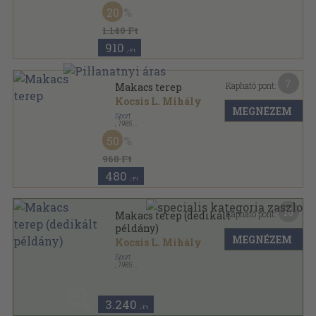
Könyvkötői kötés
,
236
oldal
20
Sport Zsebkönyvek sorozat
1.140 Ft
910
,-Ft
7
Kapható pont:
Makacs terep
Kocsis L. Mihály
MEGNÉZEM
Sport
,
1985
Ragasztott papírkötés
,
255
oldal
50
960 Ft
480
,-Ft
16
Kapható pont:
Makacs terep (dedikált
példány)
MEGNÉZEM
Kocsis L. Mihály
Sport
,
1985
Ragasztott papírkötés
,
255
oldal
3.240
,-Ft