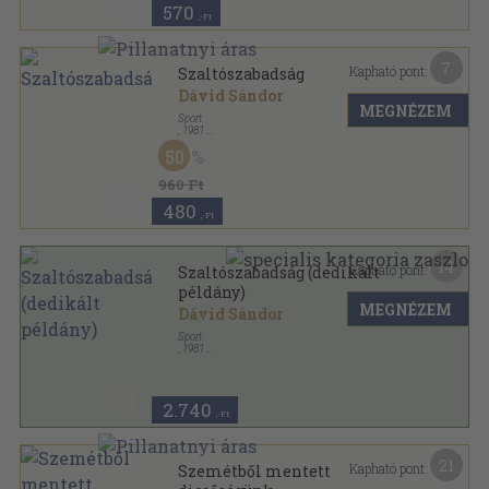
570
,-Ft
7
Kapható pont:
Szaltószabadság
Dávid Sándor
MEGNÉZEM
Sport
,
1981
Fűzött kemény papírkötés
,
241
oldal
50
Sport Zsebkönyvek sorozat
960 Ft
480
,-Ft
14
Kapható pont:
Szaltószabadság (dedikált
példány)
MEGNÉZEM
Dávid Sándor
Sport
,
1981
Fűzött kemény papírkötés
,
241
oldal
Sport Zsebkönyvek sorozat
2.740
,-Ft
21
Kapható pont:
Szemétből mentett