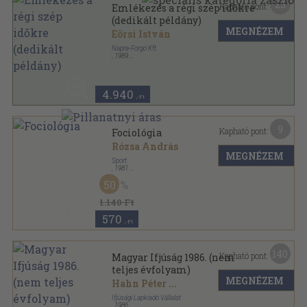
25
Kapható pont:
Emlékezés a régi szép időkre
(dedikált példány)
MEGNÉZEM
Eörsi István
Napra-Forgó Kft.
,
1989
Ragasztott papírkötés
,
228
oldal
4.940
,-Ft
9
Kapható pont:
Fociológia
Rózsa András
MEGNÉZEM
Sport
,
1981
Fűzött kemény papírkötés
,
244
oldal
50
Sport Zsebkönyvek sorozat
1.140 Ft
570
,-Ft
140
Kapható pont:
Magyar Ifjúság 1986. (nem
teljes évfolyam)
MEGNÉZEM
Hahn Péter
...
Ifjúsági Lapkiadó Vállalat
,
1986