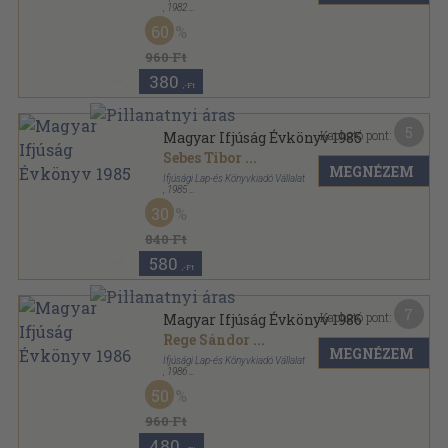
,
1982
Fűzött kemény papírkötés
,
173
oldal
60
Sportzsebkönyvek sorozat
960 Ft
380
,-Ft
5
Kapható pont:
Magyar Ifjúság Évkönyv 1985
Sebes Tibor
...
MEGNÉZEM
Ifjúsági Lap-és Könyvkiadó Vállalat
,
1985
Ragasztott papírkötés
,
207
oldal
30
Magyar Ifjúság Évkönyv sorozat
840 Ft
580
,-Ft
7
Kapható pont:
Magyar Ifjúság Évkönyv 1986
Rege Sándor
...
MEGNÉZEM
Ifjúsági Lap-és Könyvkiadó Vállalat
,
1986
Ragasztott papírkötés
,
219
oldal
50
Magyar Ifjúság Évkönyv sorozat
960 Ft
480