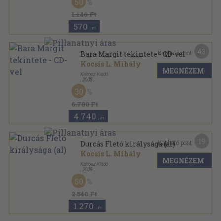
50
1.140 Ft
570
,-Ft
43
Kapható pont:
Bara Margit tekintete - CD-vel
Kocsis L. Mihály
MEGNÉZEM
Kairosz Kiadó
,
2008
Fűzött kemény papírkötés
,
428
oldal
30
6.780 Ft
4.740
,-Ft
19
Kapható pont:
Durcás Fletó királysága (al)
Kocsis L. Mihály
MEGNÉZEM
Kairosz Kiadó
,
2009
Ragasztott papírkötés
,
223
oldal
50
2.540 Ft
1.270
,-Ft