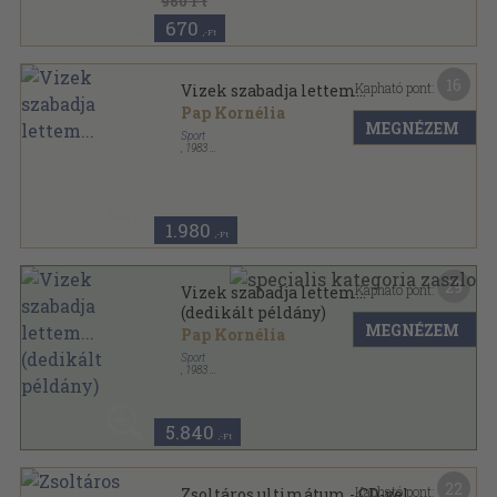
960 Ft
670
,-Ft
16
Kapható pont:
Vizek szabadja lettem...
Pap Kornélia
MEGNÉZEM
Sport
,
1983
Fűzött kemény papírkötés
,
212
oldal
Sportzsebkönyvek sorozat
1.980
,-Ft
29
Kapható pont:
Vizek szabadja lettem...
(dedikált példány)
MEGNÉZEM
Pap Kornélia
Sport
,
1983
Fűzött kemény papírkötés
,
248
oldal
Sportzsebkönyvek sorozat
5.840
,-Ft
22
Kapható pont:
Zsoltáros ultimátum - CD-vel