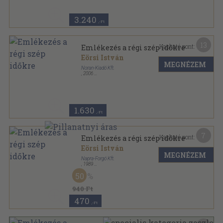
3.240
,-Ft
13
Kapható pont:
Emlékezés a régi szép időkre
Eörsi István
MEGNÉZEM
Noran-Kiadó Kft.
,
2006
Fűzött kemény papírkötés
,
346
oldal
Eörsi István művei sorozat
1.630
,-Ft
7
Kapható pont:
Emlékezés a régi szép időkre
Eörsi István
MEGNÉZEM
Napra-Forgó Kft.
,
1989
Ragasztott papírkötés
,
228
oldal
50
940 Ft
470
,-Ft