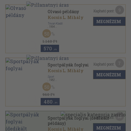
9
Kapható pont:
Olvasó példány
Kocsis L. Mihály
MEGNÉZEM
Tevan Kiadó
,
1994
Ragasztott papírkötés
,
303
oldal
50
1.140 Ft
570
,-Ft
7
Kapható pont:
Sportpályák foglyai
Kocsis L. Mihály
MEGNÉZEM
Sport
,
1982
Vászon
,
485
oldal
50
960 Ft
480
,-Ft
18
Kapható pont:
Sportpályák foglyai (dedikált
példány)
MEGNÉZEM
Kocsis L. Mihály