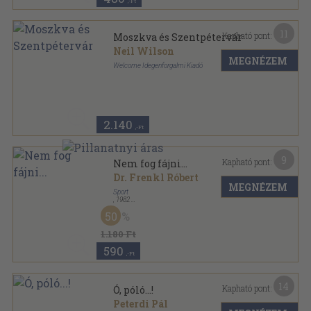
,-Ft
11
Kapható pont:
Moszkva és Szentpétervár
Neil Wilson
MEGNÉZEM
Welcome Idegenforgalmi Kiadó
Ragasztott papírkötés
,
144
oldal
Berlitz útikönyvek sorozat
2.140
,-Ft
9
Kapható pont:
Nem fog fájni...
Dr. Frenkl Róbert
MEGNÉZEM
Sport
,
1982
Fűzött kemény papírkötés
,
258
oldal
50
Sport Zsebkönyvek sorozat
1.180 Ft
590
,-Ft
14
Kapható pont:
Ó, póló...!
Peterdi Pál