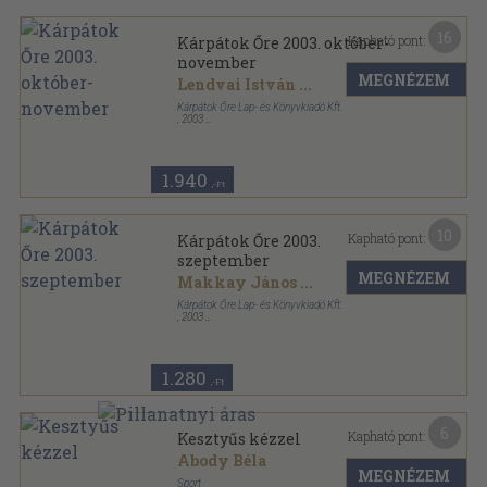
16
Kapható pont:
Kárpátok Őre 2003. október-
november
MEGNÉZEM
Lendvai István
...
Kárpátok Őre Lap- és Könyvkiadó Kft.
,
2003
Ragasztott papírkötés
,
178
oldal
Kárpátok Őre sorozat
1.940
,-Ft
10
Kapható pont:
Kárpátok Őre 2003.
szeptember
MEGNÉZEM
Makkay János
...
Kárpátok Őre Lap- és Könyvkiadó Kft.
,
2003
Ragasztott papírkötés
,
90
oldal
Kárpátok Őre sorozat
1.280
,-Ft
6
Kapható pont:
Kesztyűs kézzel
Abody Béla
MEGNÉZEM
Sport