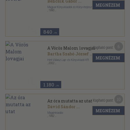
Bencsik Gábor
...
MEGNÉZEM
Magyar Könyvkiadók és Könyvterjesztők Egyesülése
,
1990
Tűzött kötés
,
174
oldal
A Könyv sorozat
840
,-Ft
6
Kapható pont:
A Vörös Malom lovagjai
Bartha Szabó József
...
MEGNÉZEM
Heti Válasz Lap- és Könyvkiadó Kft.
,
2002
Ragasztott papírkötés
,
174
oldal
Válasz zsebkönyvek sorozat
1.180
,-Ft
10
Kapható pont:
Az óra mutatta az utat
Dávid Sándor
...
MEGNÉZEM
Magánkiadás
,
1992
Ragasztott papírkötés
,
171
oldal