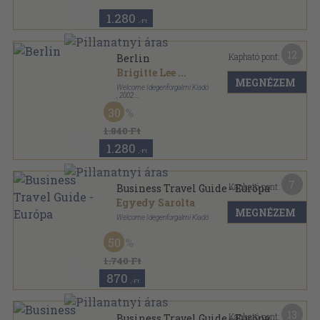
1.280
,-Ft
12
Kapható pont:
Berlin
Brigitte Lee
...
MEGNÉZEM
Welcome Idegenforgalmi Kiadó
,
2002
Fűzött papírkötés
,
144
oldal
30
Berlitz zsebkönyv sorozat
1.840 Ft
1.280
,-Ft
7
Kapható pont:
Business Travel Guide - Európa
Egyedy Sarolta
MEGNÉZEM
Welcome Idegenforgalmi Kiadó
Ragasztott papírkötés
,
365
oldal
50
Business Travel Guide sorozat
1.740 Ft
870
,-Ft
13
Kapható pont:
Business Travel Guide - Európa