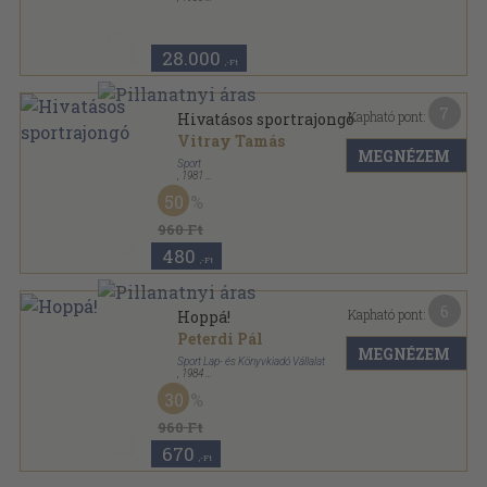
Tűzött kötés
,
2260
oldal
Magyar Ifjuság sorozat
28.000
,-Ft
7
Kapható pont:
Hivatásos sportrajongó
Vitray Tamás
MEGNÉZEM
Sport
,
1981
Fűzött kemény papírkötés
,
197
oldal
50
Sportzsebkönyvek sorozat
960 Ft
480
,-Ft
6
Kapható pont:
Hoppá!
Peterdi Pál
MEGNÉZEM
Sport Lap- és Könyvkiadó Vállalat
,
1984
Fűzött kemény papírkötés
,
239
oldal
30
Sportzsebkönyvek sorozat
960 Ft
670
,-Ft