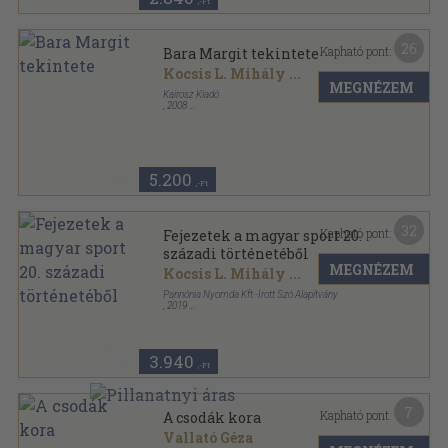
,-Ft
26
Kapható pont:
Bara Margit tekintete
Kocsis L. Mihály
...
MEGNÉZEM
Kairosz Kiadó
,
2008
Fűzött kemény papírkötés
,
428
oldal
5.200
,-Ft
32
Kapható pont:
Fejezetek a magyar sport 20.
századi történetéből
MEGNÉZEM
Kocsis L. Mihály
...
Pannónia Nyomda Kft.-Írott Szó Alapítvány
,
2019
Ragasztott papírkötés
,
585
oldal
3.940
,-Ft
7
Kapható pont:
A csodák kora
Vallató Géza