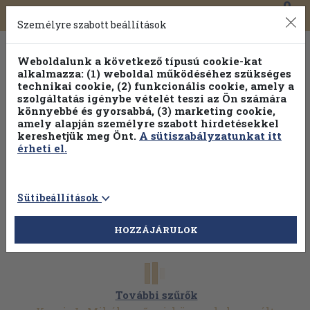
0
Toggle
Főmenü
Könyveink
navigation
Személyre szabott beállítások
Weboldalunk a következő típusú cookie-kat
alkalmazza: (1) weboldal működéséhez szükséges
technikai cookie, (2) funkcionális cookie, amely a
szolgáltatás igénybe vételét teszi az Ön számára
könnyebbé és gyorsabbá, (3) marketing cookie,
Válogasson több mint 30 000 kötet közül
amely alapján személyre szabott hirdetésekkel
Hobbi témakörökben
20% kedvezménnyel!
kereshetjük meg Önt.
A sütiszabályzatunkat itt
érheti el.
Sütibeállítások
HOZZÁJÁRULOK
További szűrők