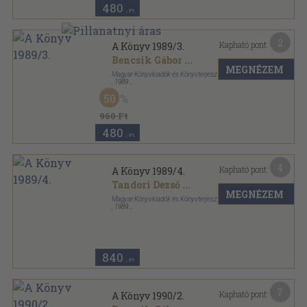
480
,-Ft
2
Kapható pont:
A Könyv 1989/3.
Bencsik Gábor
...
MEGNÉZEM
Magyar Könyvkiadók és Könyvterjesztők Egyesülése
,
1989
Tűzött kötés
,
182
oldal
50
A Könyv sorozat
960 Ft
480
,-Ft
4
Kapható pont:
A Könyv 1989/4.
Tandori Dezső
...
MEGNÉZEM
Magyar Könyvkiadók és Könyvterjesztők Egyesülése
,
1989
Tűzött kötés
,
158
oldal
A Könyv sorozat
840
,-Ft
7
Kapható pont:
A Könyv 1990/2.