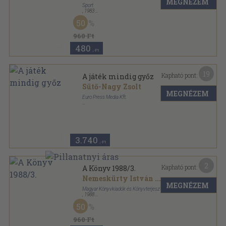
MEGNÉZEM
Sport
,
1983
Fűzött kemény papírkötés
,
222
oldal
50
Sport Zsebkönyvek sorozat
960 Ft
480
,-Ft
19
Kapható pont:
A játék mindig győz
Sütő-Nagy Zsolt
MEGNÉZEM
Euro Press Media Kft.
Ragasztott papírkötés
,
411
oldal
3.740
,-Ft
2
Kapható pont:
A Könyv 1988/3.
Nemeskürty István
...
MEGNÉZEM
Magyar Könyvkiadók és Könyvterjesztők Egyesülése
,
1988
Ragasztott papírkötés
,
170
oldal
50
A Könyv sorozat
960 Ft