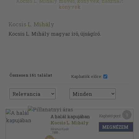
Kocsis L. Mihály művei, könyvek, használt
könyvek
Kocsis L. Mihály
Kocsis L. Mihály magyar író, újságíró.
Összesen 161 találat
Kaphatók előre:
9
Kapható pont:
A halál kapujában
Kocsis L. Mihály
MEGNÉZEM
Minerva Kiadó
,
1986
Ragasztott papírkötés
,
184
oldal