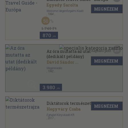
Egyedy Sarolta
MEGNÉZEM
Welcome Idegenforgalmi Kiadó
,
1994
Ragasztott papírkötés
,
365
oldal
50
Business Travel Guide sorozat
1.740 Ft
870
,-Ft
20
Kapható pont:
Az óra mutatta az utat
(dedikált példány)
MEGNÉZEM
Dávid Sándor
...
Magánkiadás
,
1992
Ragasztott papírkötés
,
171
oldal
3.980
,-Ft
Diktátorok természetrajza
MEGNÉZEM
Hegyváry Csaba
Éghajlat Könyvkiadó Kft.
,
2017
Ragasztott papírkötés
,
368
oldal