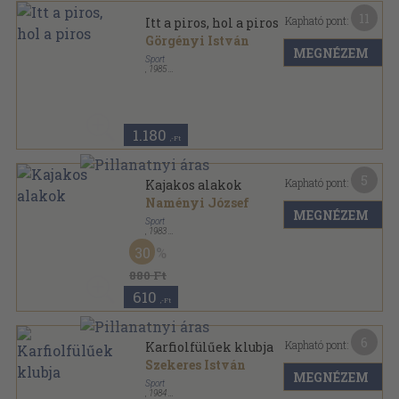
11
Kapható pont:
Itt a piros, hol a piros
Görgényi István
MEGNÉZEM
Sport
,
1985
Ragasztott papírkötés
,
221
oldal
1.180
,-Ft
5
Kapható pont:
Kajakos alakok
Naményi József
MEGNÉZEM
Sport
,
1983
Fűzött kemény papírkötés
,
223
oldal
30
Sport Zsebkönyvek sorozat
880 Ft
610
,-Ft
6
Kapható pont:
Karfiolfülűek klubja
Szekeres István
MEGNÉZEM
Sport
,
1984