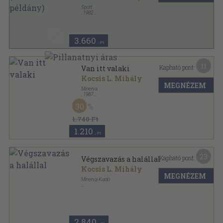
Sport
,
1982
Vászon
,
485
oldal
3.660
,-Ft
11
Kapható pont:
Van itt valaki
Kocsis L. Mihály
MEGNÉZEM
Minerva
,
1987
Fűzött kemény papírkötés
,
434
oldal
30
1.740 Ft
1.210
,-Ft
23
Kapható pont:
Végszavazás a halállal
Kocsis L. Mihály
MEGNÉZEM
Minerva Kiadó
Ragasztott papírkötés
,
476
oldal
2.840