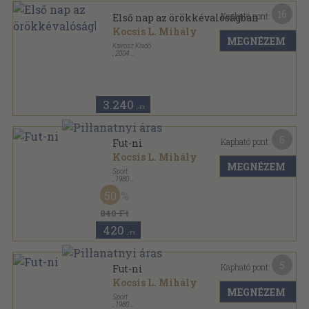
16
Kapható pont:
Első nap az örökkévalóságban
Kocsis L. Mihály
MEGNÉZEM
Kairosz Kiadó
,
2004
Fűzött kemény papírkötés
,
422
oldal
3.240
,-Ft
6
Kapható pont:
Fut-ni
Kocsis L. Mihály
MEGNÉZEM
Sport
,
1980
Fűzött kemény papírkötés
,
236
oldal
50
Sport Zsebkönyvek sorozat
840 Ft
420
,-Ft
5
Kapható pont:
Fut-ni
Kocsis L. Mihály
MEGNÉZEM
Sport
,
1980