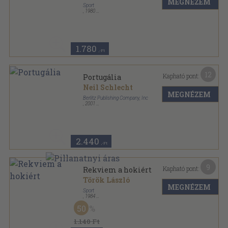
MEGNÉZEM
Sport
,
1980
Fűzött kemény papírkötés
,
229
oldal
Sportzsebkönyvek sorozat
1.780
,-Ft
12
Kapható pont:
Portugália
Neil Schlecht
MEGNÉZEM
Berlitz Publishing Company, Inc
,
2001
Ragasztott papírkötés
,
192
oldal
Berlitz útikönyvek sorozat
2.440
,-Ft
9
Kapható pont:
Rekviem a hokiért
Török László
MEGNÉZEM
Sport
,
1984
Fűzött kemény papírkötés
,
206
oldal
50
Sportzsebkönyvek sorozat
1.140 Ft