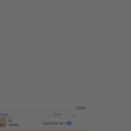
1 oldal
Nézet:
Kaphatók előre: