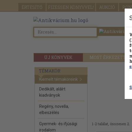
ÉRTESÍTŐ
FIZESSEN
KÖNYVVEL!
AUKCIÓ
PON
W
(
f
t
m
ÚJ KÖNYVEK
MOST ÉRKEZETT
h
s
TÉMAKÖR
Kiemelt témaköreink
S
Dedikált, aláírt
kiadványok
Regény, novella,
elbeszélés
Gyermek- és ifjúsági
1-2 találat, összesen 2.
irodalom