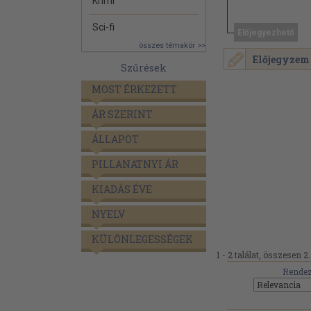
Krimi
Sci-fi
Előjegyezhető
összes témakör >>
Előjegyzem
Szűrések
MOST ÉRKEZETT
ÁR SZERINT
ÁLLAPOT
PILLANATNYI ÁR
KIADÁS ÉVE
NYELV
KÜLÖNLEGESSÉGEK
1 - 2 találat, összesen 2.
Rendez