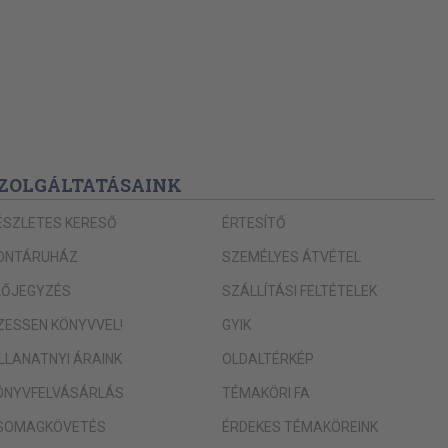
ZOLGÁLTATÁSAINK
ÉSZLETES KERESŐ
ÉRTESÍTŐ
ONTÁRUHÁZ
SZEMÉLYES ÁTVÉTEL
LŐJEGYZÉS
SZÁLLÍTÁSI FELTÉTELEK
IZESSEN KÖNYVVEL!
GYIK
ILLANATNYI ÁRAINK
OLDALTÉRKÉP
ÖNYVFELVÁSÁRLÁS
TÉMAKÖRI FA
SOMAGKÖVETÉS
ÉRDEKES TÉMAKÖREINK