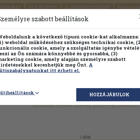
TÁRUHÁZ
ELŐJEGYZÉS
AJÁNDÉKUTALVÁNY
Partnerün
SZÁLLÍTÁS
SEGÍTSÉG
Személyre szabott beállítások
1.
Részletes kereső
Témaköri fa
eboldalunk a következő típusú cookie-kat alkalmazza:
1) weboldal működéséhez szükséges technikai cookie, (2
KIADV
unkcionális cookie, amely a szolgáltatás igénybe vételé
LEGNA
eszi az Ön számára könnyebbé és gyorsabbá, (3)
arketing cookie, amely alapján személyre szabott
PILLANATNYI ÁRAINK
FENNTARTHATÓ OLVASMÁN
irdetésekkel kereshetjük meg Önt.
A
ütiszabályzatunkat itt érheti el.
ütibeállítások
HOZZÁJÁRULOK
Kocsmár Ferenc művei, könyvek, használ
1 oldal