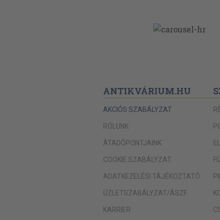
ANTIKVÁRIUM.HU
S
AKCIÓS SZABÁLYZAT
R
RÓLUNK
P
ÁTADÓPONTJAINK
E
COOKIE SZABÁLYZAT
F
ADATKEZELÉSI TÁJÉKOZTATÓ
P
ÜZLETSZABÁLYZAT/ÁSZF
K
KARRIER
C