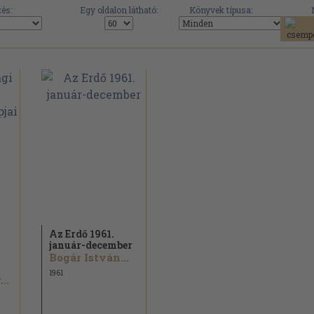
és:
Egy oldalon látható:
Könyvek típusa:
Az Erdő 1961.
január-december
Bogár István...
1961
..