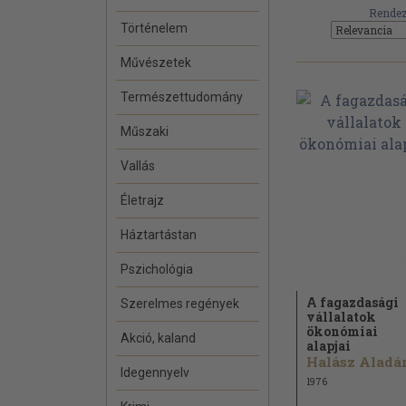
Rendez
Történelem
Művészetek
Természettudomány
Műszaki
Vallás
Életrajz
Háztartástan
Pszichológia
A fagazdasági
Szerelmes regények
vállalatok
ökonómiai
Akció, kaland
alapjai
Halász Aladár.
Idegennyelv
1976