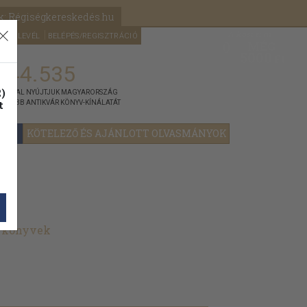
k: Régiségkereskedés.hu
A kosaram
HÍRLEVÉL
BELÉPÉS/REGISZTRÁCIÓ
MÉG
0
5000
Ft
144.535
)
ÁNNYAL NYÚJTJUK MAGYARORSZÁG
t
GYOBB ANTIKVÁR KÖNYV-KÍNÁLATÁT
YOK
KÖTELEZŐ ÉS AJÁNLOTT OLVASMÁNYOK
t könyvek