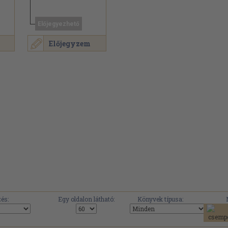
Előjegyezhető
Előjegyzem
és:
Egy oldalon látható:
Könyvek típusa: