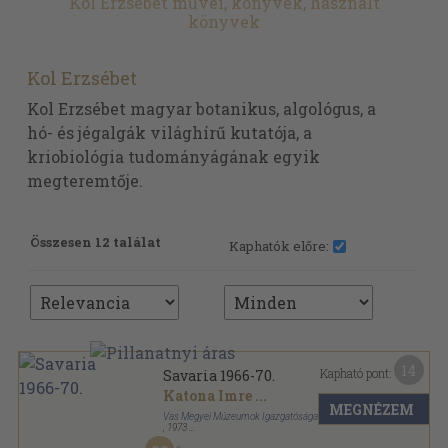
Kol Erzsébet művei, könyvek, használt
könyvek
Kol Erzsébet
Kol Erzsébet magyar botanikus, algológus, a
hó- és jégalgák világhírű kutatója, a
kriobiológia tudományágának egyik
megteremtője.
Összesen 12 találat
Kaphatók előre:
14
Kapható pont:
Savaria 1966-70.
Katona Imre
...
MEGNÉZEM
Vas Megyei Múzeumok Igazgatósága
,
1973
Fűzött papírkötés
,
624
oldal