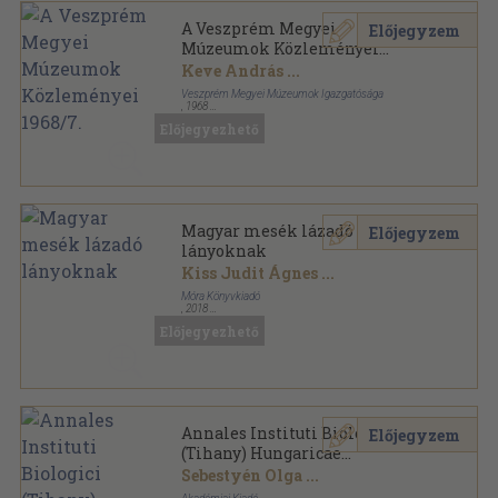
A Veszprém Megyei
Előjegyzem
Múzeumok Közleményei
1968/7.
Keve András
...
Veszprém Megyei Múzeumok Igazgatósága
,
1968
Fűzött papírkötés
,
468
oldal
Előjegyezhető
A Veszprém Megyei Múzeumok közleményei
sorozat
Magyar mesék lázadó
Előjegyzem
lányoknak
Kiss Judit Ágnes
...
Móra Könyvkiadó
,
2018
Fűzött kemény papírkötés
,
118
oldal
Előjegyezhető
Annales Instituti Biologici
Előjegyzem
(Tihany) Hungaricae
Academiae Scientiarum 1953.
Sebestyén Olga
...