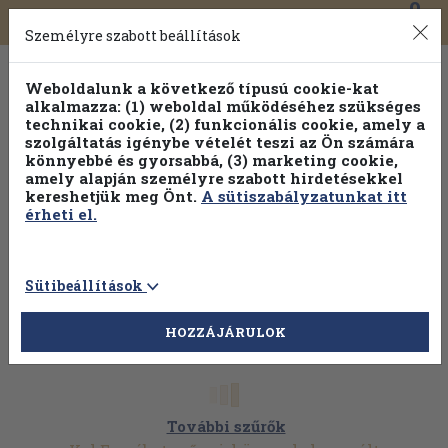
0
Toggle
Főmenü
Könyveink
navigation
Személyre szabott beállítások
Weboldalunk a következő típusú cookie-kat
alkalmazza: (1) weboldal működéséhez szükséges
technikai cookie, (2) funkcionális cookie, amely a
szolgáltatás igénybe vételét teszi az Ön számára
könnyebbé és gyorsabbá, (3) marketing cookie,
amely alapján személyre szabott hirdetésekkel
kereshetjük meg Önt.
A sütiszabályzatunkat itt
érheti el.
Sütibeállítások
HOZZÁJÁRULOK
További szűrők