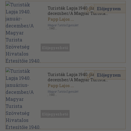
Turisták Lapja 1940. január-
Előjegyzem
december/A Magyar Turista
Szövetség Hivatalos Értesítője
Papp Lajos
...
1940. (nem teljes évfolyam)
Magyar Turista Egyesület
,
1940
Könyvkötői kötés
,
327
oldal
Turisták Lapja-Magyar Turista Szövetség Értesítője
sorozat
Előjegyezhető
Turisták Lapja 1940. januárius-
Előjegyzem
december/A Magyar Turista
Szövetség Hivatalos Értesítője
Papp Lajos
...
1940. január 15.
Magyar Turista Egyesület
,
1940
Tűzött kötés
,
280
oldal
Turisták Lapja-Magyar Turista Szövetség Értesítője
sorozat
Előjegyezhető