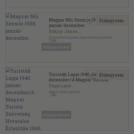
Magyar Női Szemle 1938.
Előjegyzem
január-december
Bókay János
...
Dunántúl Pécsi Egyetemi Könyvkiadó és Nyomda R.-
T.
,
1938
Félvászon
,
232
oldal
Előjegyezhető
Magyar Női Szemle sorozat
Turisták Lapja 1940. január-
Előjegyzem
december/A Magyar Turista
Szövetség Hivatalos Értesítője
Papp Lajos
...
1940.
Magyar Turista Egyesület
,
1940
Könyvkötői kötés
,
459
oldal
Turisták Lapja-Magyar Turista Szövetség Értesítője
sorozat
Előjegyezhető