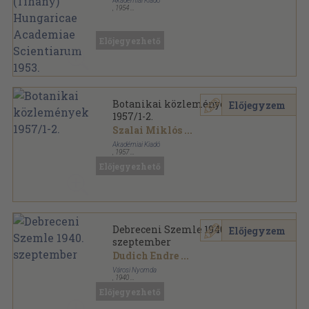
Akadémiai Kiadó
,
1954
Fűzött papírkötés
,
275
oldal
A Magyar Tudományos Akadémia Tihanyi Biológiai
Kutatóintézetének Évkönyve sorozat
Előjegyezhető
Botanikai közlemények
Előjegyzem
1957/1-2.
Szalai Miklós
...
Akadémiai Kiadó
,
1957
Ragasztott papírkötés
,
211
oldal
Előjegyezhető
Botanikai közlemények sorozat
Debreceni Szemle 1940.
Előjegyzem
szeptember
Dudich Endre
...
Városi Nyomda
,
1940
Tűzött kötés
,
22
oldal
Előjegyezhető
Debreceni Szemle sorozat