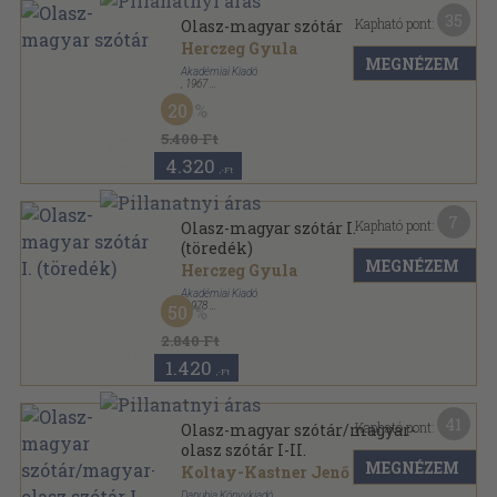
35
Kapható pont:
Olasz-magyar szótár
Herczeg Gyula
MEGNÉZEM
Akadémiai Kiadó
,
1967
Vászon
,
1616
oldal
20
5.400 Ft
4.320
,-Ft
7
Kapható pont:
Olasz-magyar szótár I.
(töredék)
MEGNÉZEM
Herczeg Gyula
Akadémiai Kiadó
,
1978
50
Vászon
,
832
oldal
2.840 Ft
1.420
,-Ft
41
Kapható pont:
Olasz-magyar szótár/magyar-
olasz szótár I-II.
MEGNÉZEM
Koltay-Kastner Jenő
Danubia Könyvkiadó