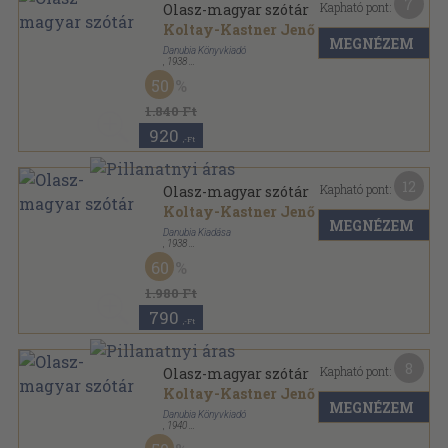
7
Kapható pont:
Olasz-magyar szótár
Koltay-Kastner Jenő
MEGNÉZEM
Danubia Könyvkiadó
,
1938
Félvászon
,
448
oldal
50
1.840 Ft
920
,-Ft
12
Kapható pont:
Olasz-magyar szótár
Koltay-Kastner Jenő
MEGNÉZEM
Danubia Kiadása
,
1938
Vászon
,
448
oldal
60
1.980 Ft
790
,-Ft
8
Kapható pont:
Olasz-magyar szótár
Koltay-Kastner Jenő
MEGNÉZEM
Danubia Könyvkiadó
,
1940
Félvászon
,
448
oldal