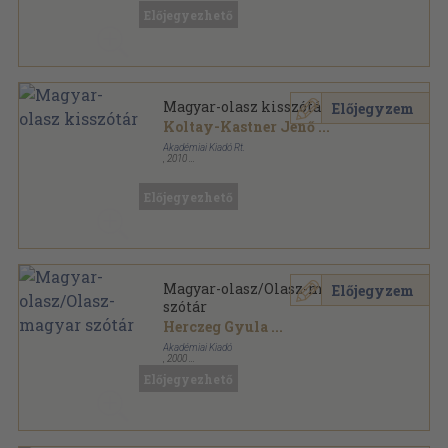
Előjegyezhető
Magyar-olasz kisszótár
Előjegyzem
Koltay-Kastner Jenő
...
Akadémiai Kiadó Rt.
,
2010
Fűzött kemény papírkötés
,
672
oldal
Előjegyezhető
Magyar-olasz/Olasz-magyar
Előjegyzem
szótár
Herczeg Gyula
...
Akadémiai Kiadó
,
2000
Fűzött keménykötés
,
2201
oldal
Előjegyezhető