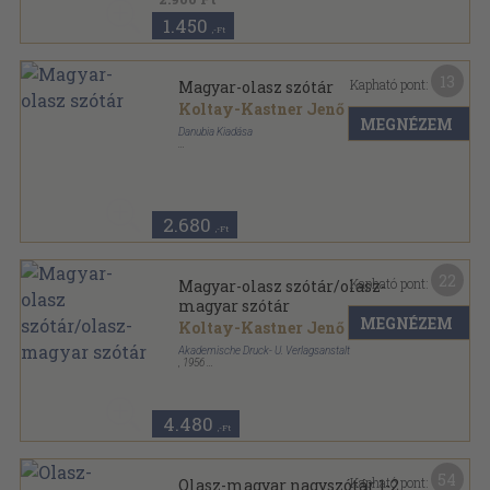
1.450
,-Ft
13
Kapható pont:
Magyar-olasz szótár
Koltay-Kastner Jenő
MEGNÉZEM
Danubia Kiadása
Könyvkötői vászonkötés
,
428
oldal
2.680
,-Ft
22
Kapható pont:
Magyar-olasz szótár/olasz-
magyar szótár
MEGNÉZEM
Koltay-Kastner Jenő
Akademische Druck- U. Verlagsanstalt
,
1956
Vászon
,
876
oldal
4.480
,-Ft
54
Kapható pont:
Olasz-magyar nagyszótár 1-2.