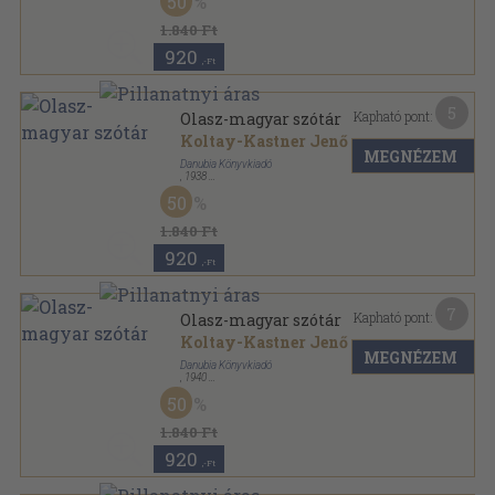
50
1.840 Ft
920
,-Ft
5
Kapható pont:
Olasz-magyar szótár
Koltay-Kastner Jenő
MEGNÉZEM
Danubia Könyvkiadó
,
1938
Vászon
,
448
oldal
50
1.840 Ft
920
,-Ft
7
Kapható pont:
Olasz-magyar szótár
Koltay-Kastner Jenő
MEGNÉZEM
Danubia Könyvkiadó
,
1940
Félvászon
,
448
oldal
50
1.840 Ft
920
,-Ft