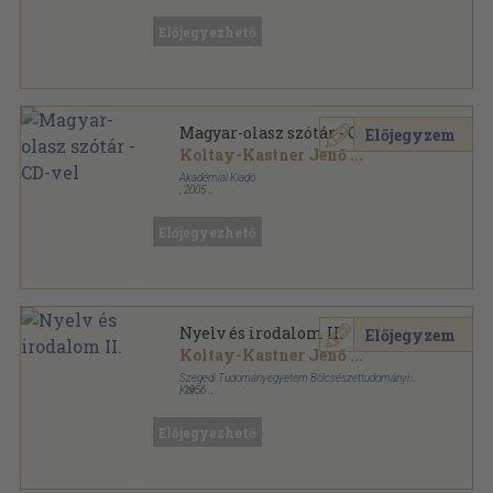
Fűzött keménykötés
,
1115
oldal
Előjegyezhető
Magyar-olasz szótár - CD-vel
Előjegyzem
Koltay-Kastner Jenő
...
Akadémiai Kiadó
,
2005
Fűzött keménykötés
,
1115
oldal
Előjegyezhető
Nyelv és irodalom II.
Előjegyzem
Koltay-Kastner Jenő
...
Szegedi Tudományegyetem Bölcsészettudományi
Kar
,
1956
Ragasztott papírkötés
,
142
oldal
Acta Universitatis Szegediensis-Sectio Philologica
sorozat
Előjegyezhető