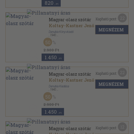
820
,-Ft
22
Kapható pont:
Magyar-olasz szótár
Koltay-Kastner Jenő
MEGNÉZEM
Danubia Könyvkiadó
,
1940
Vászon
,
428
oldal
50
2.900 Ft
1.450
,-Ft
22
Kapható pont:
Magyar-olasz szótár
Koltay-Kastner Jenő
MEGNÉZEM
Danubia Kiadása
,
1940
Félvászon
,
428
oldal
50
2.900 Ft
1.450
,-Ft
12
Kapható pont:
Magyar-olasz szótár