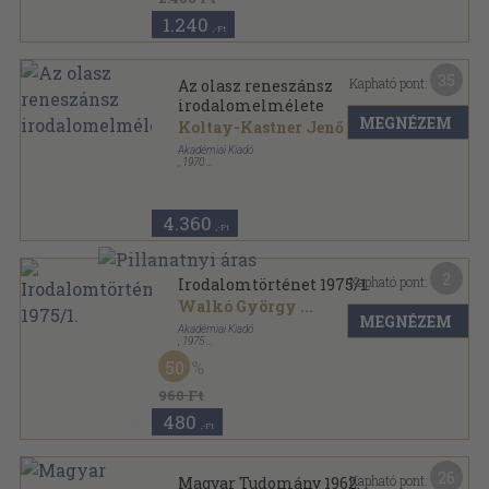
1.240
,-Ft
35
Kapható pont:
Az olasz reneszánsz
irodalomelmélete
MEGNÉZEM
Koltay-Kastner Jenő
...
Akadémiai Kiadó
,
1970
Fűzött keménykötés
,
484
oldal
Az irodalomelmélet klasszikusai sorozat
4.360
,-Ft
2
Kapható pont:
Irodalomtörténet 1975/1.
Walkó György
...
MEGNÉZEM
Akadémiai Kiadó
,
1975
Fűzött papírkötés
,
258
oldal
50
Irodalomtörténet sorozat
960 Ft
480
,-Ft
26
Kapható pont:
Magyar Tudomány 1962.