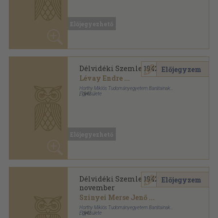
Délvidéki Szemle 1942. május
Előjegyzem
Lévay Endre
...
Horthy Miklós Tudományegyetem Barátainak
Egyesülete
,
1942
Fűzött papírkötés
,
46
oldal
Délvidéki Szemle sorozat
Előjegyezhető
Délvidéki Szemle 1942.
Előjegyzem
november
Szinyei Merse Jenő
...
Horthy Miklós Tudományegyetem Barátainak
Egyesülete
,
1942
Varrott papírkötés
,
46
oldal
Előjegyezhető
Délvidéki Szemle sorozat
Mutass többet