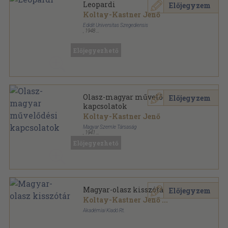
Leopardi
Előjegyzem
Koltay-Kastner Jenő
Edidit Universitas Szegediensis
,
1948
Fűzött papírkötés
,
146
oldal
Előjegyezhető
Olasz-magyar művelődési
Előjegyzem
kapcsolatok
Koltay-Kastner Jenő
Magyar Szemle Társaság
,
1941
Tűzött kötés
,
80
oldal
Előjegyezhető
Kincsestár sorozat
Magyar-olasz kisszótár
Előjegyzem
Koltay-Kastner Jenő
...
Akadémiai Kiadó Rt.
Fűzött kemény papírkötés
,
672
oldal