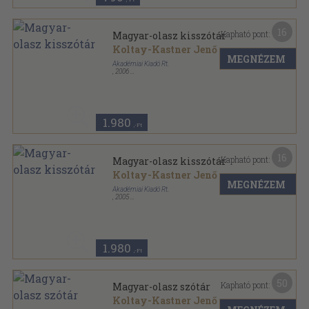
16
Kapható pont:
Magyar-olasz kisszótár
Koltay-Kastner Jenő
...
MEGNÉZEM
Akadémiai Kiadó Rt.
,
2006
Fűzött keménykötés
,
672
oldal
1.980
,-Ft
16
Kapható pont:
Magyar-olasz kisszótár
Koltay-Kastner Jenő
...
MEGNÉZEM
Akadémiai Kiadó Rt.
,
2005
Fűzött keménykötés
,
672
oldal
1.980
,-Ft
50
Kapható pont:
Magyar-olasz szótár
Koltay-Kastner Jenő
...