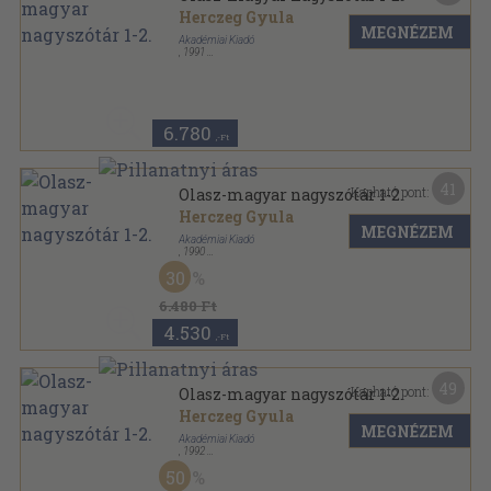
Herczeg Gyula
MEGNÉZEM
Akadémiai Kiadó
,
1991
Vászon
,
1781
oldal
6.780
,-Ft
41
Kapható pont:
Olasz-magyar nagyszótár 1-2.
Herczeg Gyula
MEGNÉZEM
Akadémiai Kiadó
,
1990
Vászon
,
1781
oldal
30
6.480 Ft
4.530
,-Ft
49
Kapható pont:
Olasz-magyar nagyszótár 1-2.
Herczeg Gyula
MEGNÉZEM
Akadémiai Kiadó
,
1992
Vászon
,
1781
oldal
50