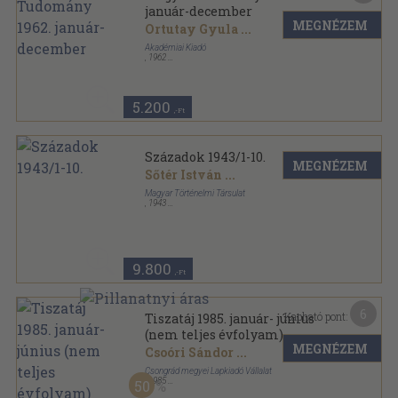
január-december
MEGNÉZEM
Ortutay Gyula
...
Akadémiai Kiadó
,
1962
Fűzött papírkötés
,
801
oldal
Magyar Tudomány sorozat
5.200
,-Ft
Századok 1943/1-10.
MEGNÉZEM
Sőtér István
...
Magyar Történelmi Társulat
,
1943
Félvászon
,
527
oldal
Századok sorozat
9.800
,-Ft
6
Kapható pont:
Tiszatáj 1985. január- június
(nem teljes évfolyam)
MEGNÉZEM
Csoóri Sándor
...
Csongrád megyei Lapkiadó Vállalat
,
1985
50
Könyvkötői kötés
,
624
oldal