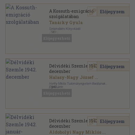
A Kossuth-emigráció
Előjegyzem
szolgálatában
Tanárky Gyula
Szépirodalmi Könyvkiadó
,
1961
Vászon
,
489
oldal
Előjegyezhető
Magyar Századok sorozat
Délvidéki Szemle 1942.
Előjegyzem
december
Halasy-Nagy József
...
Horthy Miklós Tudományegyetem Barátainak
Egyesülete
,
1942
Fűzött papírkötés
,
42
oldal
Előjegyezhető
Délvidéki Szemle sorozat
Délvidéki Szemle 1942. január-
Előjegyzem
december
Aldobolyi Nagy Miklós
...