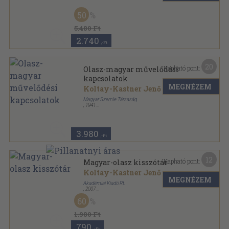
Varrott papírkötés
,
106
oldal
50
5.480 Ft
2.740
,-Ft
20
Kapható pont:
Olasz-magyar művelődési
kapcsolatok
MEGNÉZEM
Koltay-Kastner Jenő
Magyar Szemle Társaság
,
1941
Varrott papírkötés
,
80
oldal
Kincsestár sorozat
3.980
,-Ft
12
Kapható pont:
Magyar-olasz kisszótár
Koltay-Kastner Jenő
...
MEGNÉZEM
Akadémiai Kiadó Rt.
,
2007
Fűzött kemény papírkötés
,
672
oldal
60
1.980 Ft
790
,-Ft