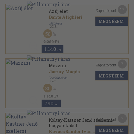
17
Kapható pont:
Az új élet
Dante Alighieri
MEGNÉZEM
JATEPress
,
2015
Ragasztott papírkötés
,
133
oldal
50
2.280 Ft
1.140
,-Ft
7
Kapható pont:
Mazzini
Jászay Magda
MEGNÉZEM
Gondolat Kiadó
,
1977
Ragasztott papírkötés
,
295
oldal
30
1.140 Ft
790
,-Ft
7
Kapható pont:
Koltay-Kastner Jenő szellemi
hagyatékából
MEGNÉZEM
Kovács Sándor Iván
...