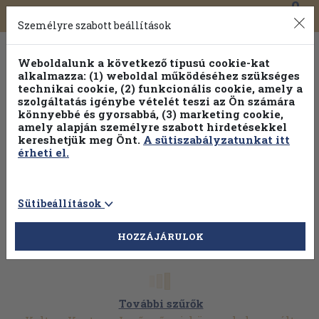
0
Toggle
Főmenü
Könyveink
navigation
Személyre szabott beállítások
Weboldalunk a következő típusú cookie-kat
alkalmazza: (1) weboldal működéséhez szükséges
technikai cookie, (2) funkcionális cookie, amely a
szolgáltatás igénybe vételét teszi az Ön számára
könnyebbé és gyorsabbá, (3) marketing cookie,
amely alapján személyre szabott hirdetésekkel
kereshetjük meg Önt.
A sütiszabályzatunkat itt
érheti el.
Sütibeállítások
HOZZÁJÁRULOK
További szűrők