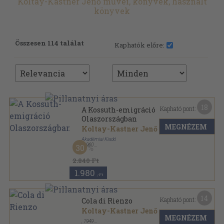
Koltay-Kastner Jenő művei, könyvek, használt
könyvek
Összesen 114 találat
Kaphatók előre:
18
Kapható pont:
A Kossuth-emigráció
Olaszországban
MEGNÉZEM
Koltay-Kastner Jenő
Akadémiai Kiadó
,
1960
30
Vászon
,
315
oldal
2.840 Ft
1.980
,-Ft
14
Kapható pont:
Cola di Rienzo
Koltay-Kastner Jenő
MEGNÉZEM
,
1949