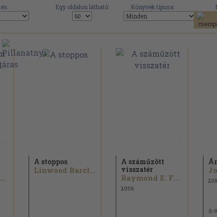
és:
Egy oldalon látható:
Könyvek típusa:
A stoppos
A száműzött
Ár
visszatér
Linwood Barclay
Jo
mond E. Feist...
Raymond E. Feist
201
2006
2.