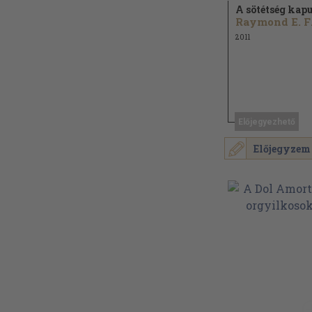
A sötétség kapu
Ra
2011
Előjegyezhető
Előjegyzem