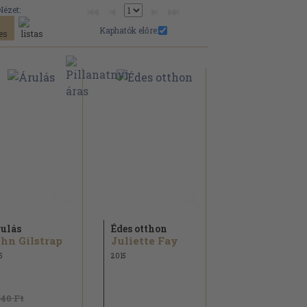
Nézet:
Kaphatók előre:
ulás
Édes otthon
hn Gilstrap
Juliette Fay
5
2015
940 Ft