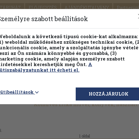
TÁRUHÁZ
ELŐJEGYZÉS
AJÁNDÉKUTALVÁNY
Partnerün
SZÁLLÍTÁS
SEGÍTSÉG
Személyre szabott beállítások
1.
Részletes kereső
Témaköri fa
eboldalunk a következő típusú cookie-kat alkalmazza:
1) weboldal működéséhez szükséges technikai cookie, (2
KIADV
unkcionális cookie, amely a szolgáltatás igénybe vételé
LEGNA
eszi az Ön számára könnyebbé és gyorsabbá, (3)
arketing cookie, amely alapján személyre szabott
PILLANATNYI ÁRAINK
FENNTARTHATÓ OLVASMÁN
irdetésekkel kereshetjük meg Önt.
A
ütiszabályzatunkat itt érheti el.
ütibeállítások
HOZZÁJÁRULOK
Kőműves Erika művei, könyvek, használ
5.
1 oldal