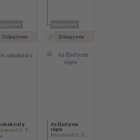
őjegyezhető
Előjegyezhető
Előjegyzem
Előjegyzem
rókakirály
Az Éjsólyom
röpte
Raymond E. Feist
Raymond E. Feist
05