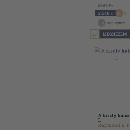
3.180 Ft
20
2.540
,-Ft
13
pont kapható
MEGNÉZEM
A király kalóz
I.
Ra