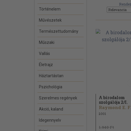
Rendez
Történelem
Művészetek
Természettudomány
Műszaki
Vallás
Életrajz
Háztartástan
Pszichológia
A birodalom
Szerelmes regények
szolgálója 2/
I.
Ray
Akció, kaland
2001
Idegennyelv
1.940 Ft