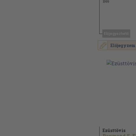
1999
Előjegyezhető
Előjegyzem
Ezüsttövis
Ra