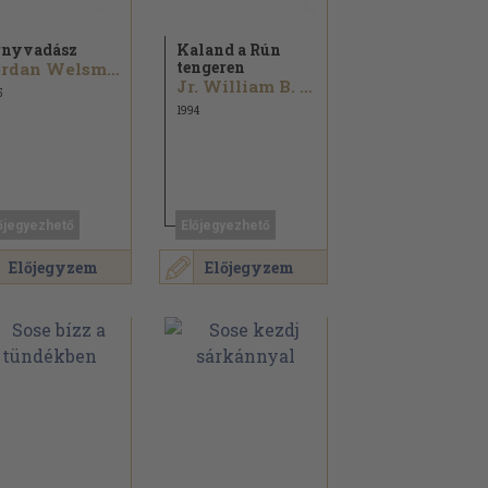
nyvadász
Kaland a Rún
tengeren
Jordan Welsman...
Jr. William B. Feild...
5
1994
őjegyezhető
Előjegyezhető
Előjegyzem
Előjegyzem