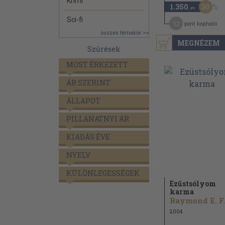
Krimi
30
1.350
,-Ft
Sci-fi
12
pont kapható
összes témakör >>
MEGNÉZEM
Szűrések
MOST ÉRKEZETT
ÁR SZERINT
ÁLLAPOT
PILLANATNYI ÁR
KIADÁS ÉVE
NYELV
KÜLÖNLEGESSÉGEK
Ezüstsólyom
karma
Ra
2004