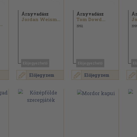
i
Árnyvadász
Árnyvadász
Ár
Jordan Weisman...
Tom Dowd...
les Crutchfield
1992
199
Előjegyezhető
Előjegyezhető
El
Előjegyzem
Előjegyzem