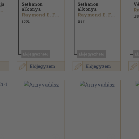
ja
Sethanon
Sethanon
Vé
alkonya
alkonya
ymond E. Feist
Raymond E. Feist
Raymond E. Feist
199
2002
1997
Előjegyezhető
Előjegyezhető
El
Előjegyzem
Előjegyzem