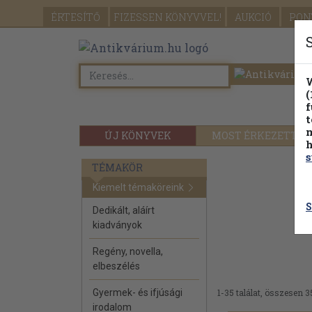
ÉRTESÍTŐ
FIZESSEN
KÖNYVVEL!
AUKCIÓ
PON
W
(
f
t
m
ÚJ KÖNYVEK
MOST ÉRKEZETT
h
s
TÉMAKÖR
Kiemelt témaköreink
S
Dedikált, aláírt
kiadványok
Regény, novella,
elbeszélés
Gyermek- és ifjúsági
1-35 találat, összesen 3
irodalom