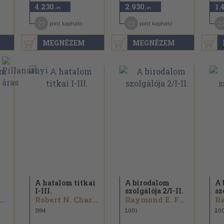
4.230
2.930
1.
,-Ft
,-Ft
21
23
2
pont kapható
pont kapható
MEGNÉZEM
MEGNÉZEM
A hatalom titkai
A birodalom
A 
I-III.
szolgálója 2/
I-II.
sz
ymond E. Feist
Robert N. Charrette
Raymond E. Feist...
1994
2001
200