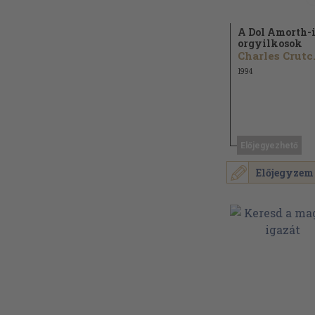
A Dol Amorth-
orgyilkosok
Char
1994
Előjegyezhető
Előjegyzem