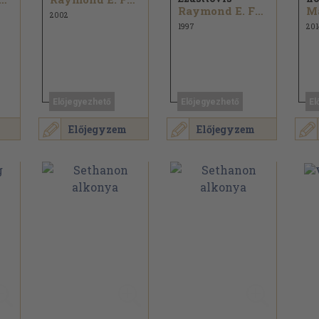
Raymond E. Feist
M
2002
1997
201
Előjegyezhető
Előjegyezhető
El
Előjegyzem
Előjegyzem