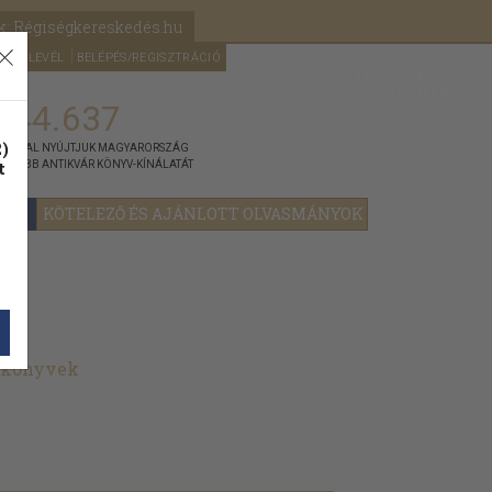
k: Régiségkereskedés.hu
A kosaram
HÍRLEVÉL
BELÉPÉS/REGISZTRÁCIÓ
MÉG
0
5000
Ft
144.637
)
ÁNNYAL NYÚJTJUK MAGYARORSZÁG
t
GYOBB ANTIKVÁR KÖNYV-KÍNÁLATÁT
YOK
KÖTELEZŐ ÉS AJÁNLOTT OLVASMÁNYOK
t könyvek