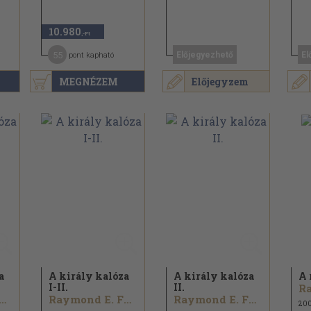
10.980
,-Ft
55
Előjegyezhető
El
pont kapható
MEGNÉZEM
Előjegyzem
a
A király kalóza
A király kalóza
A 
I-II.
II.
ymond E. Feist
Raymond E. Feist
Raymond E. Feist
20