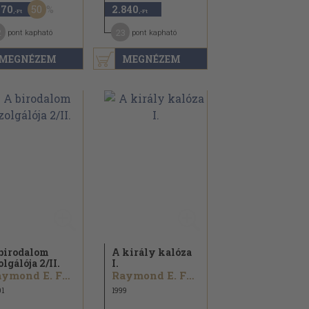
50
470
2.840
,-Ft
,-Ft
2
23
pont kapható
pont kapható
MEGNÉZEM
MEGNÉZEM
birodalom
A király kalóza
olgálója 2/
II.
I.
Raymond E. Feist...
Raymond E. Feist
1
1999