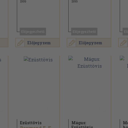
1999
1999
Előjegyezhető
Előjegyezhető
El
Előjegyzem
Előjegyzem
Ezüsttövis
Mágus:
Me
Ezüsttövis
ho
ymond E. Feist
Raymond E. Feist