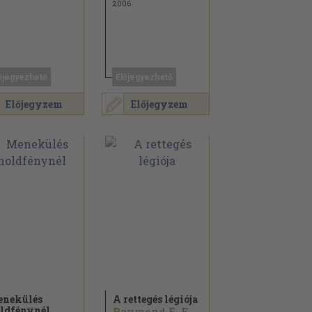
2006
őjegyezhető
Előjegyezhető
Előjegyzem
Előjegyzem
nekülés
A rettegés légiója
ldfénynél
Raymond E. Feist