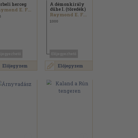
rbeli herceg
A démonkirály
dühe I. (töredék)
Raymond E. Feist
Raymond E. Feist
8
2000
őjegyezhető
Előjegyezhető
Előjegyzem
Előjegyzem