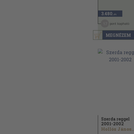
3.480
,-Ft
17
pont kapható
MEGNÉZEM
Szerda reggel
2001-2002
Hollós János..