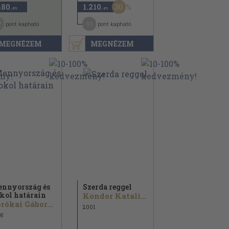
30
480
1.210
,-Ft
,-Ft
7
11
pont kapható
pont kapható
MEGNÉZEM
MEGNÉZEM
nnyország és
Szerda reggel
kol határain
Kondor Katalin...
rókai Gábor...
2001
05