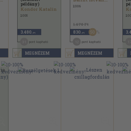
példány)
pé
2006
Kondor Katalin
Ko
2005
20
1.670 Ft
50
3.480
830
3.
,-Ft
,-Ft
31
12
1
pont kapható
pont kapható
MEGNÉZEM
MEGNÉZEM