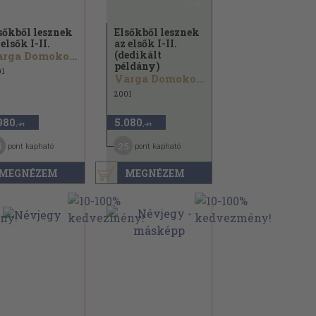
sőkből lesznek
Elsőkből lesznek
 elsők I-II.
az elsők I-II.
(dedikált
Varga Domokos György
példány)
1
Varga Domokos György
2001
980
5.080
,-Ft
,-Ft
4
25
pont kapható
pont kapható
MEGNÉZEM
MEGNÉZEM