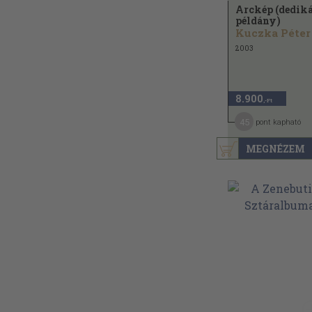
Arckép (dediká
példány)
Kuczka Péter
2003
8.900
,-Ft
45
pont kapható
MEGNÉZEM