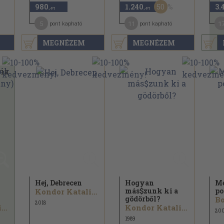
50
980
1.240
3.
,-Ft
,-Ft
5
11
1
pont kapható
pont kapható
MEGNÉZEM
MEGNÉZEM
Hej, Debrecen
Hogyan
Me
más$zunk ki a
po
Kondor Katalin...
gödörből?
Bo
2018
Kondor Katalin...
Kondor Katalin...
20
1989