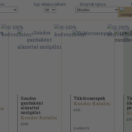
és:
Egy oldalon látható:
Könyvek típusa:
Gondos
Tükörcserepek
Tü
gazdaként
(d
Kondor Katalin
alázattal
pé
in
2013
szolgálni
Ko
Kondor Katalin
201
2009
2.480 Ft