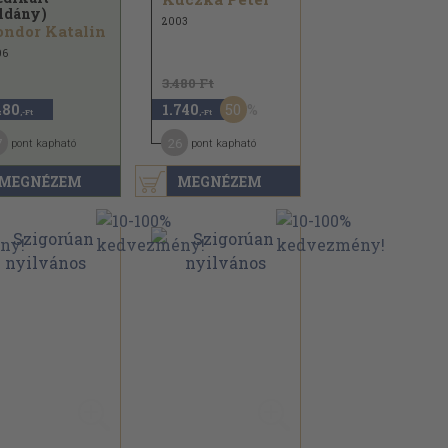
ldány)
2003
ndor Katalin
06
3.480 Ft
50
480
1.740
,-Ft
,-Ft
7
26
pont kapható
pont kapható
MEGNÉZEM
MEGNÉZEM