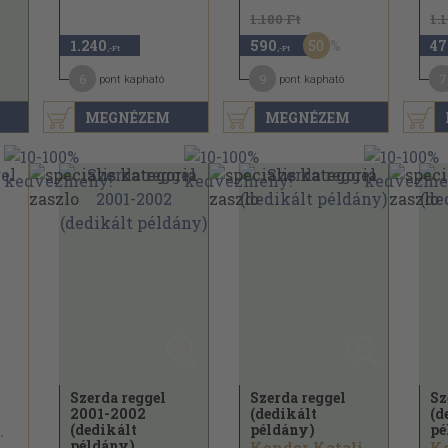
1.180 Ft
1.
50
1.240
590
47
,-Ft
,-Ft
6
9
7
pont kapható
pont kapható
MEGNÉZEM
MEGNÉZEM
Szerda reggel
Szerda reggel
Sz
2001-2002
(dedikált
(d
(dedikált
példány)
pé
.
példány)
Kondor Katalin...