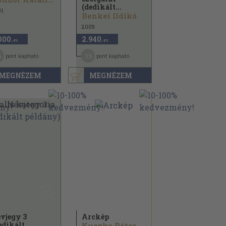
(dedikált...
1
Benkei Ildikó
2009
000
2.940
,-Ft
,-Ft
5
15
pont kapható
pont kapható
MEGNÉZEM
MEGNÉZEM
vjegy 3
Arckép
edikált
Kuczka Péter