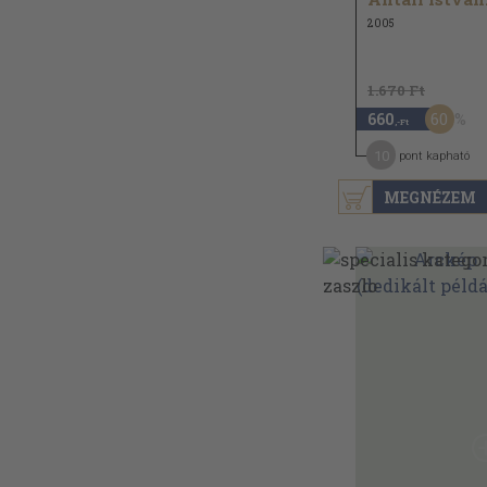
2005
1.670 Ft
60
660
,-Ft
10
pont kapható
MEGNÉZEM