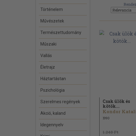
Rendez
Történelem
Művészetek
Természettudomány
Műszaki
Vallás
Életrajz
Háztartástan
Pszichológia
Csak ülök és
Szerelmes regények
kötök...
Kondor Katal
Akció, kaland
1990
Idegennyelv
1.240 Ft