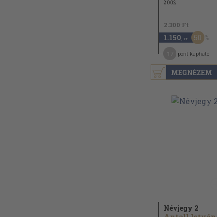
2002
2.300 Ft
50
1.150
,-Ft
17
pont kapható
MEGNÉZEM
Névjegy 2
Antall István.