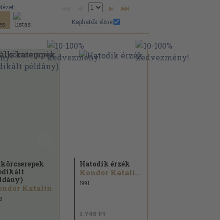
Nézet:
Kaphatók előre:
körcserepek
Hatodik érzék
edikált
Kondor Katalin...
ldány)
1991
ndor Katalin
3
1.740 Ft