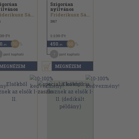
igorúan
Szigorúan
ilvános
nyilvános
Friderikusz Sándor
Friderikusz Sándor
8
1987
130 Ft
1.130 Ft
50
60
0
450
,-Ft
,-Ft
7
pont kapható
pont kapható
MEGNÉZEM
MEGNÉZEM