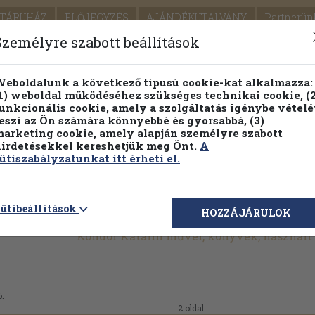
TÁRUHÁZ
ELŐJEGYZÉS
AJÁNDÉKUTALVÁNY
Partnerün
SZÁLLÍTÁS
SEGÍTSÉG
Személyre szabott beállítások
Részletes kereső
Témaköri fa
eboldalunk a következő típusú cookie-kat alkalmazza:
1) weboldal működéséhez szükséges technikai cookie, (2
Vál
unkcionális cookie, amely a szolgáltatás igénybe vételé
eszi az Ön számára könnyebbé és gyorsabbá, (3)
arketing cookie, amely alapján személyre szabott
PILLANATNYI ÁRAINK
FENNTARTHATÓ OLVASMÁN
irdetésekkel kereshetjük meg Önt.
A
ütiszabályzatunkat itt érheti el.
ütibeállítások
HOZZÁJÁRULOK
Kondor Katalin művei, könyvek, használ
6.
2 oldal