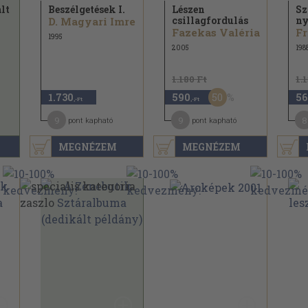
lt
Beszélgetések I.
Lészen
Sz
csillagfordulás
ny
D. Magyari Imre
Fazekas Valéria
1995
2005
198
1.180 Ft
1.
50
1.730
590
56
,-Ft
,-Ft
9
9
8
pont kapható
pont kapható
MEGNÉZEM
MEGNÉZEM