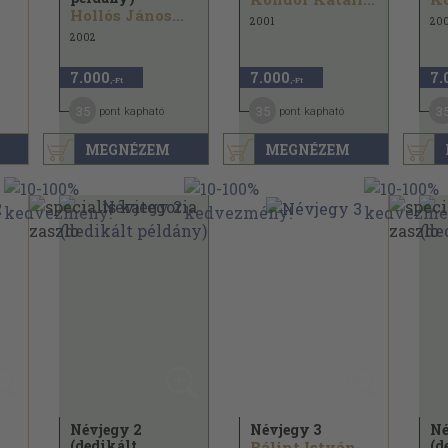
Hollós János...
2001
200
2002
7.000
7.000
7.
,-Ft
,-Ft
35
35
3
pont kapható
pont kapható
MEGNÉZEM
MEGNÉZEM
Névjegy 2
Névjegy 3
Né
(dedikált
(d
..
Bálint István...