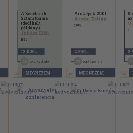
A Zenebutik
Arcképek 2001
El
Sztáralbuma
az
Árpási Zoltán
(dedikált
2002
példány)
200
Juhász Előd
1991
12.000
2.840
2.
,-Ft
,-Ft
60
23
2
pont kapható
pont kapható
MEGNÉZEM
MEGNÉZEM