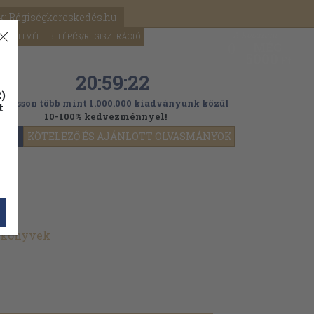
k: Régiségkereskedés.hu
A kosaram
HÍRLEVÉL
BELÉPÉS/REGISZTRÁCIÓ
MÉG
0
5000
Ft
20:59:20
)
ogasson több mint 1.000.000 kiadványunk közül
t
10-100% kedvezménnyel!
YOK
KÖTELEZŐ ÉS AJÁNLOTT OLVASMÁNYOK
t könyvek