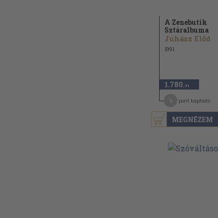
A Zenebutik
Sztáralbuma
Juhász Előd
1991
1.780
,-Ft
9
pont kapható
MEGNÉZEM