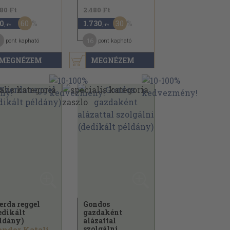
180 Ft
2.480 Ft
60
30
0
1.730
,-Ft
,-Ft
16
pont kapható
pont kapható
MEGNÉZEM
MEGNÉZEM
erda reggel
Gondos
edikált
gazdaként
ldány)
alázattal
szolgálni
Kondor Katalin...