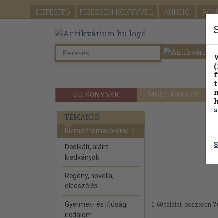
ÉRTESÍTŐ
FIZESSEN
KÖNYVVEL!
AUKCIÓ
PON
W
(
f
t
m
ÚJ KÖNYVEK
MOST ÉRKEZETT
h
s
TÉMAKÖR
Kiemelt témaköreink
S
Dedikált, aláírt
kiadványok
Regény, novella,
elbeszélés
Gyermek- és ifjúsági
1-60 találat, összesen 7
irodalom