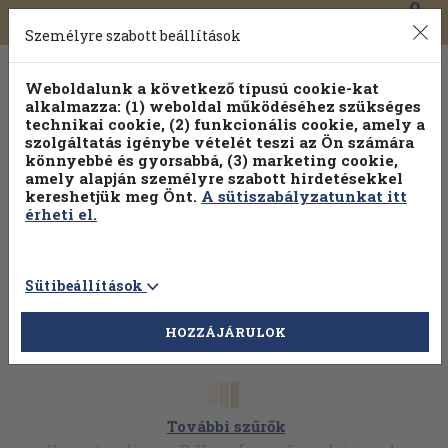
0
Toggle
Főmenü
Könyveink
navigation
Személyre szabott beállítások
Weboldalunk a következő típusú cookie-kat
alkalmazza: (1) weboldal működéséhez szükséges
technikai cookie, (2) funkcionális cookie, amely a
szolgáltatás igénybe vételét teszi az Ön számára
könnyebbé és gyorsabbá, (3) marketing cookie,
amely alapján személyre szabott hirdetésekkel
kereshetjük meg Önt.
A sütiszabályzatunkat itt
érheti el.
Sütibeállítások
HOZZÁJÁRULOK
További szűrők