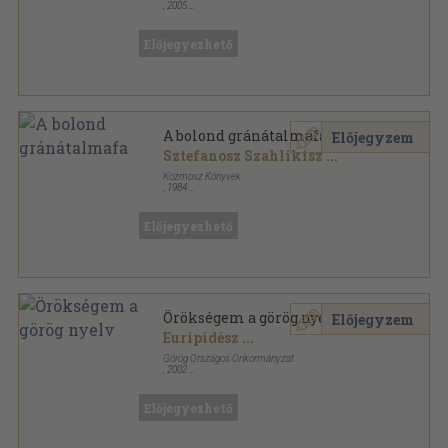
,
2005
Ragasztott papírkötés
,
76
oldal
2000 sorozat
Előjegyezhető
A bolond gránátalmafa
Előjegyzem
Sztefanosz Szahlikisz
...
Kozmosz Könyvek
,
1984
Vászon
,
511
oldal
A világirodalom gyöngyszemei sorozat
Előjegyezhető
Örökségem a görög nyelv
Előjegyzem
Euripidész
...
Görög Országos Önkormányzat
,
2002
Ragasztott papírkötés
,
319
oldal
Előjegyezhető