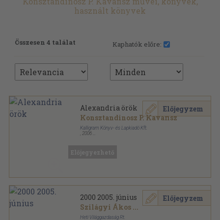
Konsztandinosz P. Kavafisz művei, könyvek,
használt könyvek
Összesen 4 találat
Kaphatók előre:
Alexandria örök
Előjegyzem
Konsztandinosz P. Kavafisz
Kalligram Könyv- és Lapkiadó Kft.
,
2006
Fűzött kemény papírkötés
,
333
oldal
Előjegyezhető
2000 2005. június
Előjegyzem
Szilágyi Ákos
...
Heti Világgazdaság Rt.