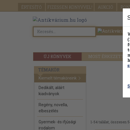
ÉRTESÍTŐ
FIZESSEN
KÖNYVVEL!
AUKCIÓ
PON
W
(
f
t
m
ÚJ KÖNYVEK
MOST ÉRKEZETT
h
s
TÉMAKÖR
Kiemelt témaköreink
S
Dedikált, aláírt
kiadványok
Regény, novella,
elbeszélés
Gyermek- és ifjúsági
1-54 találat, összesen 5
irodalom