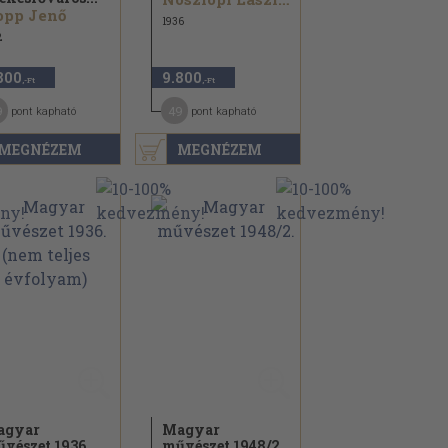
opp Jenő
1936
2
800
9.800
,-Ft
,-Ft
9
49
pont kapható
pont kapható
MEGNÉZEM
MEGNÉZEM
agyar
Magyar
vészet 1936.
művészet 1948/
2.