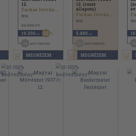
12.
12. (rossz
(n
állapotú)
év
Farkas István...
Farkas István...
Fa
1936
1936
193
24.000 Ft
20
19.200
5.480
18
,-Ft
,-Ft
96
27
9
pont kapható
pont kapható
MEGNÉZEM
MEGNÉZEM