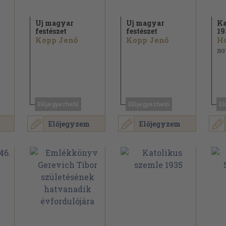
Uj magyar
Uj magyar
Ka
festészet
festészet
19
Kopp Jenő
Kopp Jenő
Ho
193
Előjegyezhető
Előjegyezhető
El
Előjegyzem
Előjegyzem