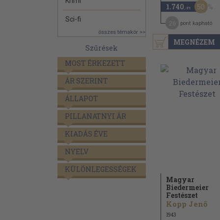
Krimi
50
1.740
,-Ft
Sci-fi
26
pont kapható
összes témakör >>
MEGNÉZEM
Szűrések
MOST ÉRKEZETT
ÁR SZERINT
ÁLLAPOT
PILLANATNYI ÁR
KIADÁS ÉVE
NYELV
KÜLÖNLEGESSÉGEK
Magyar
Biedermeier
Festészet
Kopp Jenő
1943