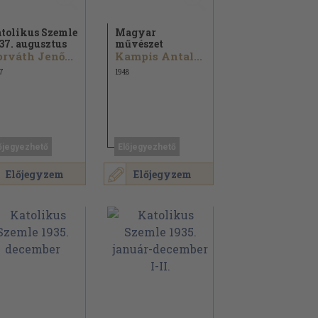
tolikus Szemle
Magyar
37. augusztus
művészet
rváth Jenő...
Kampis Antal...
7
1948
őjegyezhető
Előjegyezhető
Előjegyzem
Előjegyzem