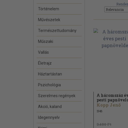
Rendez
Történelem
Művészetek
Természettudomány
Műszaki
Vallás
Életrajz
Háztartástan
Pszichológia
A háromszáz é
Szerelmes regények
pesti papnövel
Kopp Jenő
Akció, kaland
1948
Idegennyelv
3.480 Ft