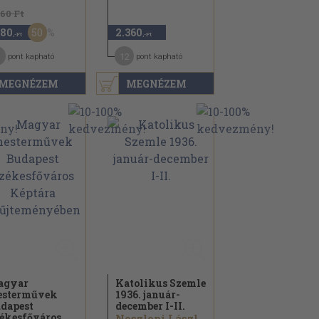
360 Ft
50
180
2.360
,-Ft
,-Ft
12
pont kapható
pont kapható
MEGNÉZEM
MEGNÉZEM
agyar
Katolikus Szemle
sterművek
1936. január-
dapest
december I-II.
ékesfőváros...
Noszlopi László...