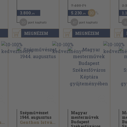
7.480 Ft
2.
30
3.800
5.230
1.
,-Ft
,-Ft
30
47
6
pont kapható
pont kapható
MEGNÉZEM
MEGNÉZEM
Szépművészet
Magyar
M
1944. augusztus
mesterművek
me
Budapest
Bu
...
Genthon István...
Székesfőváros...
Sz