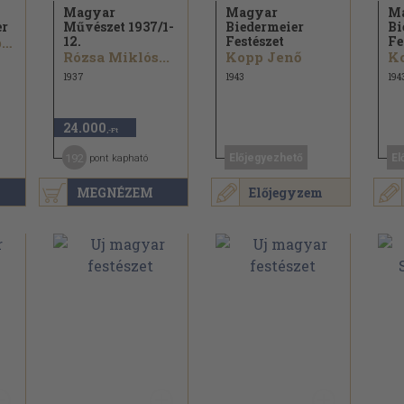
Magyar
Magyar
M
er
Művészet 1937/
1-
Biedermeier
Bi
12.
Festészet
Fe
Pogány Ö. Gábor...
Rózsa Miklós...
Kopp Jenő
K
1937
1943
194
24.000
,-Ft
192
Előjegyezhető
El
pont kapható
MEGNÉZEM
Előjegyzem