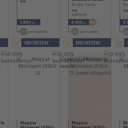
1944
Kopp Jenő
K
1942
194
9.800 Ft
50
1.800
4.900
9.
,-Ft
,-Ft
9
39
4
pont kapható
pont kapható
MEGNÉZEM
MEGNÉZEM
le
Magyar
Magyar
M
r
Művészet 1936/
1-
Művészet 1936/
1-
Mű