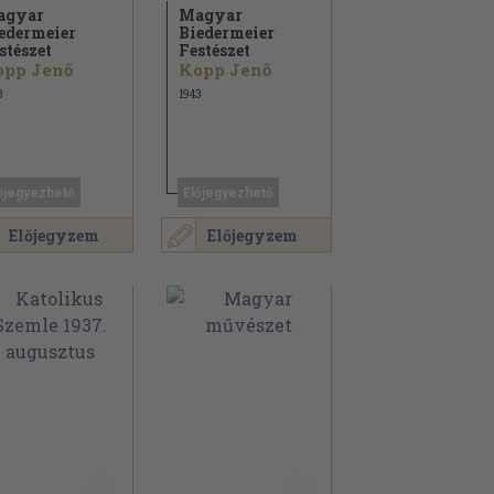
agyar
Magyar
edermeier
Biedermeier
stészet
Festészet
opp Jenő
Kopp Jenő
3
1943
őjegyezhető
Előjegyezhető
Előjegyzem
Előjegyzem