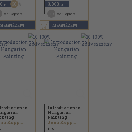
60
0
3.800
,-Ft
,-Ft
19
pont kapható
pont kapható
MEGNÉZEM
MEGNÉZEM
troduction to
Introduction to
ngarian
Hungarian
inting
Painting
nő Kopp...
Jenő Kopp...
8
1948