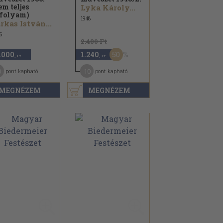
em teljes
Lyka Károly...
folyam)
1948
rkas István...
6
2.480 Ft
50
.000
1.240
,-Ft
,-Ft
0
10
pont kapható
pont kapható
MEGNÉZEM
MEGNÉZEM