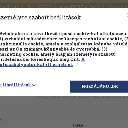
TÁRUHÁZ
ELŐJEGYZÉS
AJÁNDÉKUTALVÁNY
Partnerün
SZÁLLÍTÁS
SEGÍTSÉG
Személyre szabott beállítások
Részletes kereső
Témaköri fa
eboldalunk a következő típusú cookie-kat alkalmazza:
1) weboldal működéséhez szükséges technikai cookie, (2
Vál
unkcionális cookie, amely a szolgáltatás igénybe vételé
eszi az Ön számára könnyebbé és gyorsabbá, (3)
arketing cookie, amely alapján személyre szabott
PILLANATNYI ÁRAINK
FENNTARTHATÓ OLVASMÁN
irdetésekkel kereshetjük meg Önt.
A
ütiszabályzatunkat itt érheti el.
ütibeállítások
HOZZÁJÁRULOK
Kopp Jenő művei, könyvek, használt k
4.
1 oldal