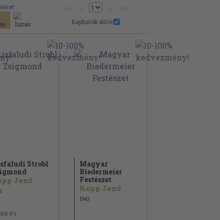
Nézet:
Kaphatók előre:
sfaludi Strobl
Magyar
igmond
Biedermeier
Festészet
opp Jenő
Kopp Jenő
6
1943
480 Ft