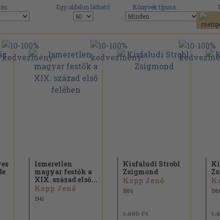
és:
Egy oldalon látható:
Könyvek típusa:
ves
Ismeretlen
Kisfaludi Strobl
Ki
de
magyar festők a
Zsigmond
Zs
XIX. század első...
Kopp Jenő
K
Kopp Jenő
1956
195
1941
1.480 Ft
1.