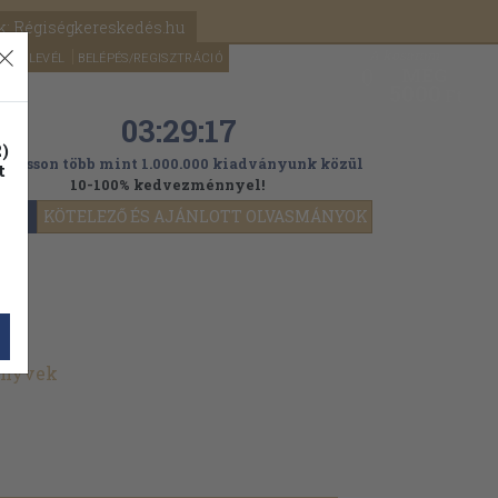
k: Régiségkereskedés.hu
A kosaram
HÍRLEVÉL
BELÉPÉS/REGISZTRÁCIÓ
MÉG
0
5000
Ft
03:29:14
)
ogasson több mint 1.000.000 kiadványunk közül
t
10-100% kedvezménnyel!
YOK
KÖTELEZŐ ÉS AJÁNLOTT OLVASMÁNYOK
önyvek