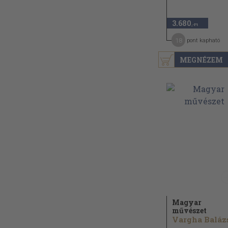
3.680
,-Ft
18
pont kapható
MEGNÉZEM
Magyar
művészet
Vargha Balázs