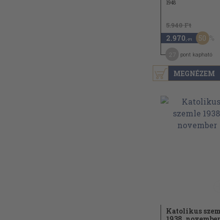
1948
5.940 Ft
50
2.970
,-Ft
27
pont kapható
MEGNÉZEM
Katolikus szem
1938. novembe