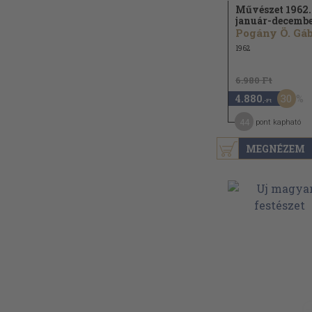
Művészet 1962.
január-decemb
1962
6.980 Ft
30
4.880
,-Ft
44
pont kapható
MEGNÉZEM