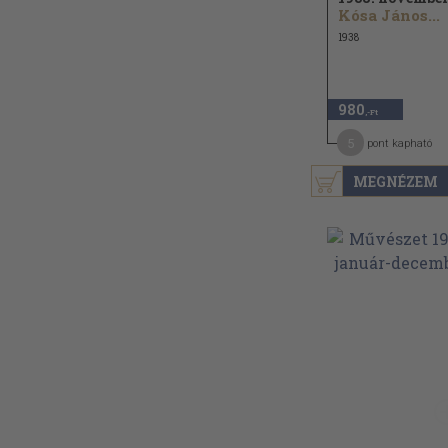
Kósa János...
1938
980
,-Ft
5
pont kapható
MEGNÉZEM