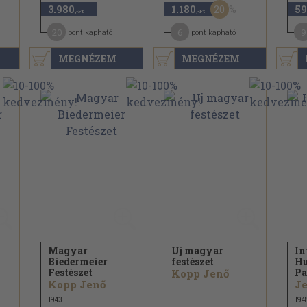
20
3.980
1.180
59
,-Ft
,-Ft
20
6
9
pont kapható
pont kapható
MEGNÉZEM
MEGNÉZEM
Magyar
Uj magyar
In
Biedermeier
festészet
Hu
Festészet
Pa
Kopp Jenő
Kopp Jenő
Je
1943
194