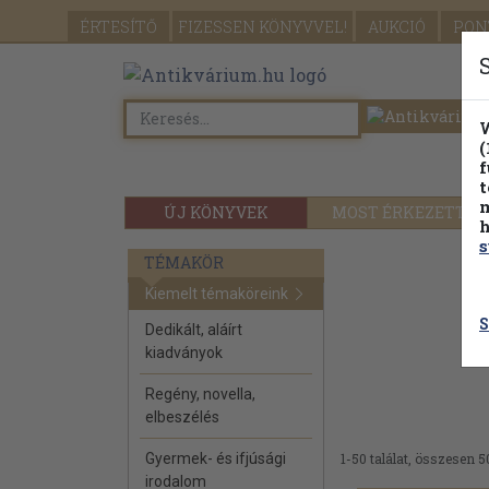
ÉRTESÍTŐ
FIZESSEN
KÖNYVVEL!
AUKCIÓ
PON
W
(
f
t
m
ÚJ KÖNYVEK
MOST ÉRKEZETT
h
s
TÉMAKÖR
Kiemelt témaköreink
S
Dedikált, aláírt
kiadványok
Regény, novella,
elbeszélés
Gyermek- és ifjúsági
1-50 találat, összesen 5
irodalom