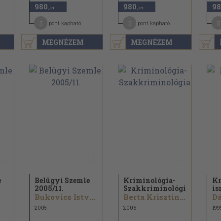
980
980
98
,-Ft
,-Ft
5
5
5
pont kapható
pont kapható
MEGNÉZEM
MEGNÉZEM
e
Belügyi Szemle
Kriminológia-
Kr
2005/
11.
Szakkriminológia
is
Bukovics István...
Berta Krisztina...
Dá
2005
2006
199