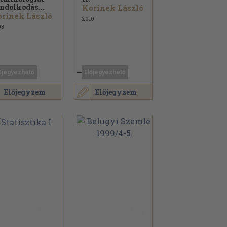
ndolkodás...
Korinek László
rinek László
2010
03
őjegyezhető
Előjegyezhető
Előjegyzem
Előjegyzem