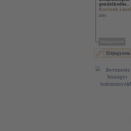
gondolkodás...
Korinek Lász
2001
Előjegyezhető
Előjegyzem