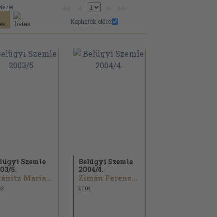
Nézet:
Kaphatók előre:
lügyi Szemle
Belügyi Szemle
03/
5.
2004/
4.
Kránitz Mariann...
Zimán Ferenc...
03
2004