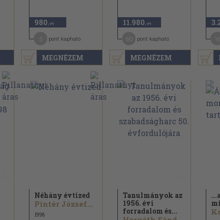
980
11.980
3.
,-Ft
,-Ft
5
60
1
pont kapható
pont kapható
MEGNÉZEM
MEGNÉZEM
Néhány évtized
Tanulmányok az
...
1956. évi
m
Pintér József...
forradalom és...
Ko
1998
Horváth Sándor...