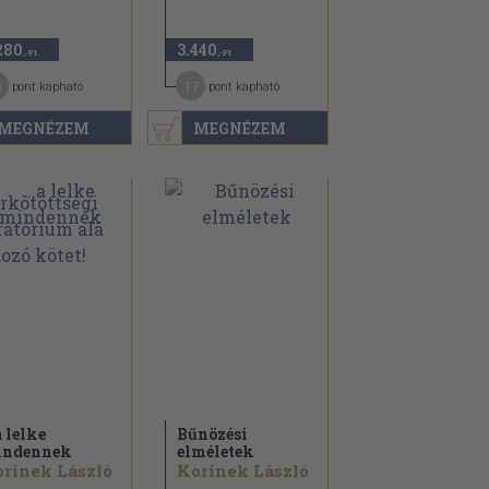
280
3.440
,-Ft
,-Ft
6
17
pont kapható
pont kapható
MEGNÉZEM
MEGNÉZEM
a lelke
Bűnözési
indennek
elméletek
rinek László
Korinek László