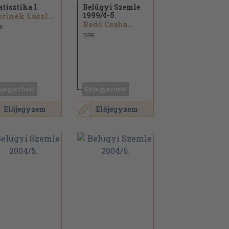
atisztika I.
Belügyi Szemle
1999/
4-5.
Korinek László...
Bedő Csaba...
6
1999
őjegyezhető
Előjegyezhető
Előjegyzem
Előjegyzem