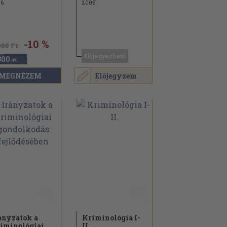
26
2006
-10 %
000 Ft
Előjegyezhető
300
,-Ft
MEGNÉZEM
Előjegyzem
ányzatok a
Kriminológia I-
iminológiai
II.