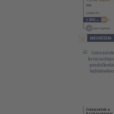
1998
1.940 Ft
30
1.350
,-Ft
12
pont kapható
MEGNÉZEM
Irányzatok a
kriminológiai