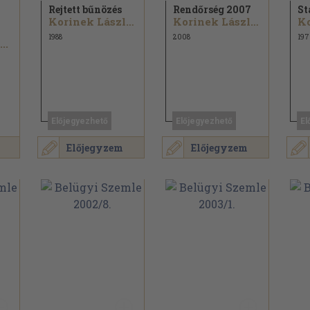
Rejtett bűnözés
Rendőrség 2007
St
Korinek László...
Korinek László...
1988
2008
197
..
Előjegyezhető
Előjegyezhető
El
Előjegyzem
Előjegyzem