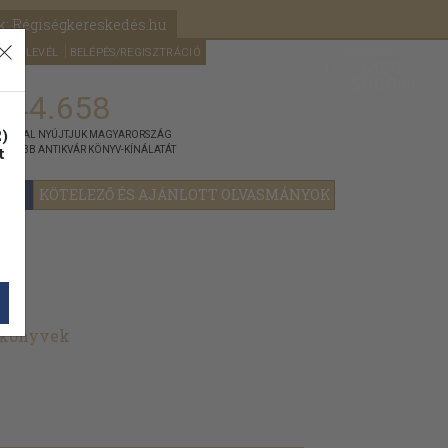
k: Régiségkereskedés.hu
A kosaram
HÍRLEVÉL
BELÉPÉS/REGISZTRÁCIÓ
MÉG
0
5000
Ft
144.658
)
ÁNNYAL NYÚJTJUK MAGYARORSZÁG
t
GYOBB ANTIKVÁR KÖNYV-KÍNÁLATÁT
YOK
KÖTELEZŐ ÉS AJÁNLOTT OLVASMÁNYOK
t könyvek