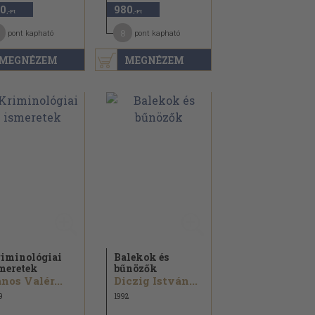
0
980
,-Ft
,-Ft
8
pont kapható
pont kapható
MEGNÉZEM
MEGNÉZEM
iminológiai
Balekok és
meretek
bűnözők
nos Valér...
Diczig István...
9
1992