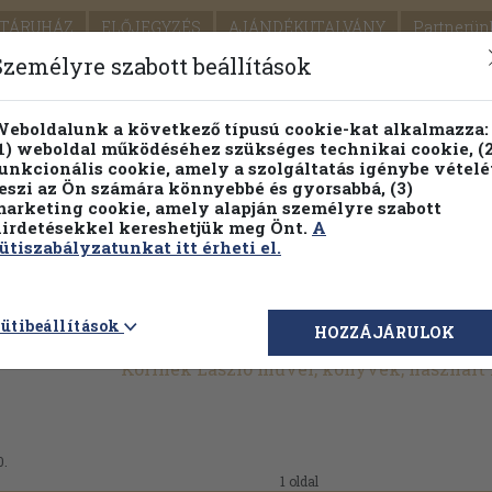
TÁRUHÁZ
ELŐJEGYZÉS
AJÁNDÉKUTALVÁNY
Partnerün
SZÁLLÍTÁS
SEGÍTSÉG
Személyre szabott beállítások
1.
Részletes kereső
Témaköri fa
eboldalunk a következő típusú cookie-kat alkalmazza:
1) weboldal működéséhez szükséges technikai cookie, (2
KIADV
unkcionális cookie, amely a szolgáltatás igénybe vételé
LEGNA
eszi az Ön számára könnyebbé és gyorsabbá, (3)
arketing cookie, amely alapján személyre szabott
PILLANATNYI ÁRAINK
FENNTARTHATÓ OLVASMÁN
irdetésekkel kereshetjük meg Önt.
A
ütiszabályzatunkat itt érheti el.
ütibeállítások
HOZZÁJÁRULOK
Korinek László művei, könyvek, használ
0.
1 oldal