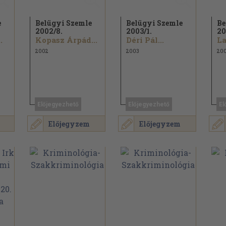
e
Belügyi Szemle
Belügyi Szemle
Be
2002/
8.
2003/
1.
20
.
Kopasz Árpád...
Déri Pál...
2002
2003
20
Előjegyezhető
Előjegyezhető
El
Előjegyzem
Előjegyzem