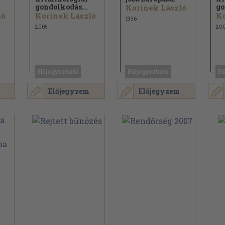
gondolkodás...
go
Korinek László
ló
Korinek László
Ko
1996
2005
20
Előjegyezhető
Előjegyezhető
El
Előjegyzem
Előjegyzem