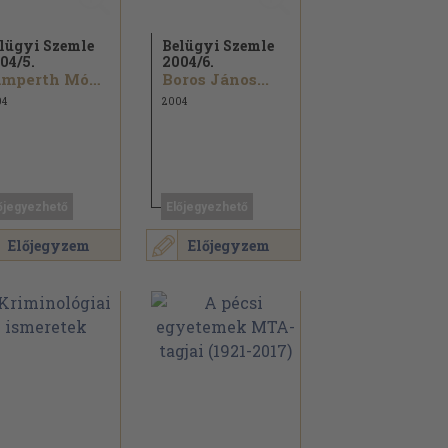
lügyi Szemle
Belügyi Szemle
04/
5.
2004/
6.
Lamperth Mónika...
Boros János...
04
2004
őjegyezhető
Előjegyezhető
Előjegyzem
Előjegyzem