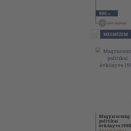
980
,-Ft
5
pont kapható
MEGNÉZEM
Magyarország
politikai
évkönyve 1998
Török Gábor...