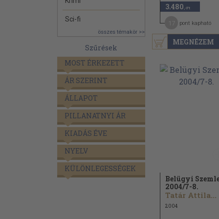
Krimi
3.480
,-Ft
Sci-fi
17
pont kapható
összes témakör >>
MEGNÉZEM
Szűrések
MOST ÉRKEZETT
ÁR SZERINT
ÁLLAPOT
PILLANATNYI ÁR
KIADÁS ÉVE
NYELV
KÜLÖNLEGESSÉGEK
Belügyi Szeml
2004/
7-8.
Tatár Attila...
2004