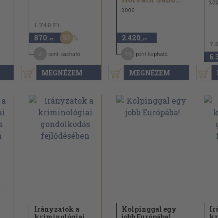
20
2006
1.740 Ft
50
870
2.420
,-Ft
,-Ft
7.
4
19
pont kapható
pont kapható
6.
MEGNÉZEM
MEGNÉZEM
Irányzatok a
Kolpinggal egy
Ir
kriminológiai
jobb Európába!
kr