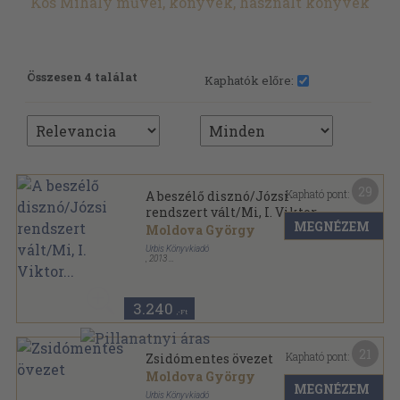
Kós Mihály művei, könyvek, használt könyvek
Összesen 4 találat
Kaphatók előre:
29
Kapható pont:
A beszélő disznó/Józsi
rendszert vált/Mi, I. Viktor...
MEGNÉZEM
Moldova György
Urbis Könyvkiadó
,
2013
Fűzött kemény papírkötés
,
153
oldal
3.240
,-Ft
21
Kapható pont:
Zsidómentes övezet
Moldova György
MEGNÉZEM
Urbis Könyvkiadó