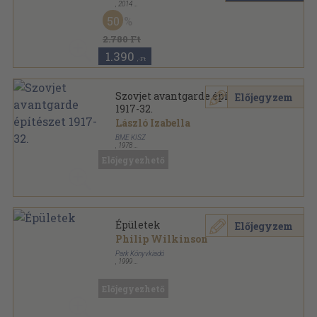
,
2014
Fűzött kemény papírkötés
,
155
oldal
50
2.780 Ft
1.390
,-Ft
Szovjet avantgarde építészet
Előjegyzem
1917-32.
László Izabella
BME KISZ
,
1978
Tűzött kötés
,
40
oldal
Előjegyezhető
Épületek
Előjegyzem
Philip Wilkinson
Park Könyvkiadó
,
1999
Varrott keménykötés
,
61
oldal
SzemTanú sorozat
Előjegyezhető