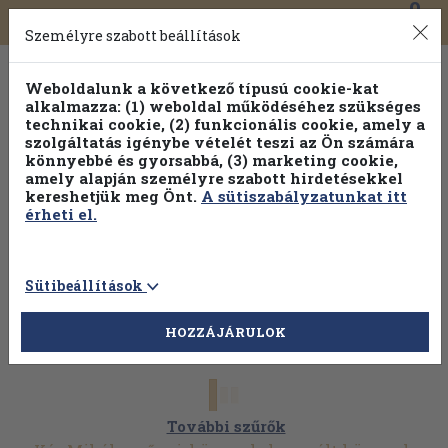
0
Toggle
Főmenü
Könyveink
navigation
Személyre szabott beállítások
Weboldalunk a következő típusú cookie-kat
alkalmazza: (1) weboldal működéséhez szükséges
technikai cookie, (2) funkcionális cookie, amely a
szolgáltatás igénybe vételét teszi az Ön számára
könnyebbé és gyorsabbá, (3) marketing cookie,
amely alapján személyre szabott hirdetésekkel
kereshetjük meg Önt.
A sütiszabályzatunkat itt
érheti el.
Sütibeállítások
HOZZÁJÁRULOK
További szűrők