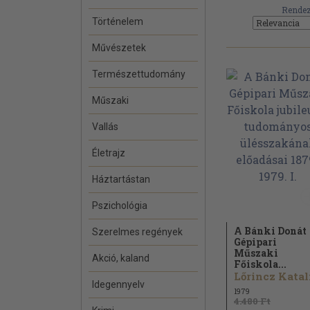
Rendez
Történelem
Művészetek
Természettudomány
Műszaki
Vallás
Életrajz
Háztartástan
Pszichológia
A Bánki Donát
Szerelmes regények
Gépipari
Műszaki
Akció, kaland
Főiskola...
Idegennyelv
1979
4.480 Ft