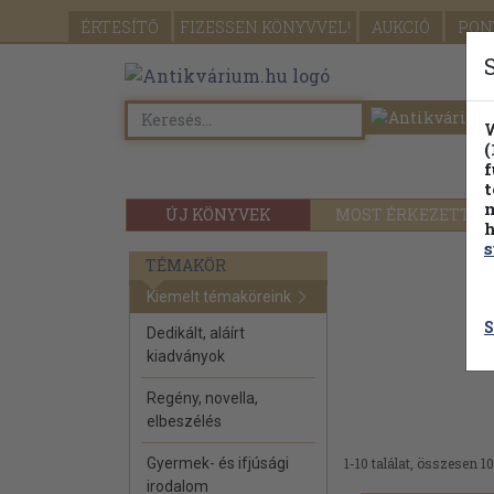
ÉRTESÍTŐ
FIZESSEN
KÖNYVVEL!
AUKCIÓ
PON
W
(
f
t
m
ÚJ KÖNYVEK
MOST ÉRKEZETT
h
s
TÉMAKÖR
Kiemelt témaköreink
S
Dedikált, aláírt
kiadványok
Regény, novella,
elbeszélés
Gyermek- és ifjúsági
1-10 találat, összesen 10
irodalom