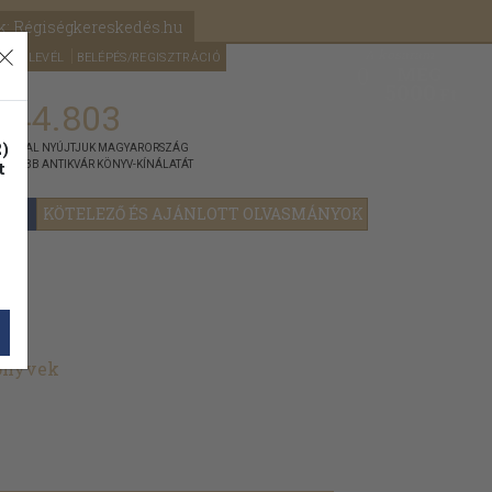
k: Régiségkereskedés.hu
A kosaram
HÍRLEVÉL
BELÉPÉS/REGISZTRÁCIÓ
MÉG
0
5000
Ft
144.803
)
ÁNNYAL NYÚJTJUK MAGYARORSZÁG
t
GYOBB ANTIKVÁR KÖNYV-KÍNÁLATÁT
YOK
KÖTELEZŐ ÉS AJÁNLOTT OLVASMÁNYOK
könyvek