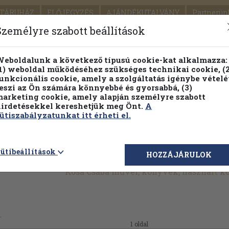
TÁRUHÁZ
ELŐJEGYZÉS
AJÁNDÉKUTALVÁNY
Partnerün
SZÁLLÍTÁS
SEGÍTSÉG
Személyre szabott beállítások
1.
Részletes kereső
Témaköri fa
eboldalunk a következő típusú cookie-kat alkalmazza:
1) weboldal működéséhez szükséges technikai cookie, (2
KIADV
unkcionális cookie, amely a szolgáltatás igénybe vételé
LEGNA
eszi az Ön számára könnyebbé és gyorsabbá, (3)
arketing cookie, amely alapján személyre szabott
PILLANATNYI ÁRAINK
FENNTARTHATÓ OLVASMÁN
irdetésekkel kereshetjük meg Önt.
A
ütiszabályzatunkat itt érheti el.
ütibeállítások
HOZZÁJÁRULOK
Kosa Csaba művei, könyvek, használt 
.
1 oldal