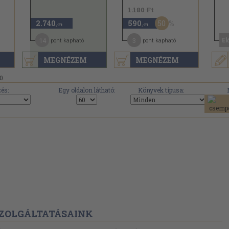
1.180 Ft
50
2.740
590
,-Ft
,-Ft
14
3
El
pont kapható
pont kapható
MEGNÉZEM
MEGNÉZEM
0.
és:
Egy oldalon látható:
Könyvek típusa:
ZOLGÁLTATÁSAINK