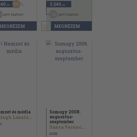
50
240
3.240
,-Ft
,-Ft
0
16
pont kapható
pont kapható
MEGNÉZEM
MEGNÉZEM
mzet és média
Somogy 2008.
augusztus-
logh László...
szeptember
1
Sánta Ferenc...
2008