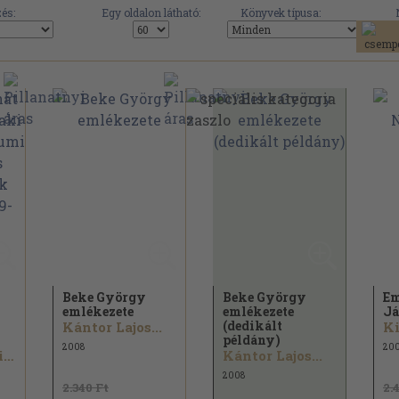
és:
Egy oldalon látható:
Könyvek típusa:
Beke György
Beke György
Em
emlékezete
emlékezete
Já
(dedikált
Kántor Lajos...
Ki
példány)
2008
20
Lőrincz Katalin...
Kántor Lajos...
2008
2.340 Ft
2.