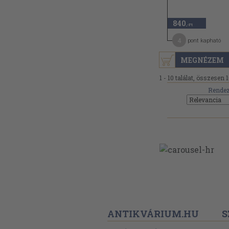
840
,-Ft
4
pont kapható
MEGNÉZEM
1 - 10 találat, összesen 1
Rendez
ANTIKVÁRIUM.HU
S