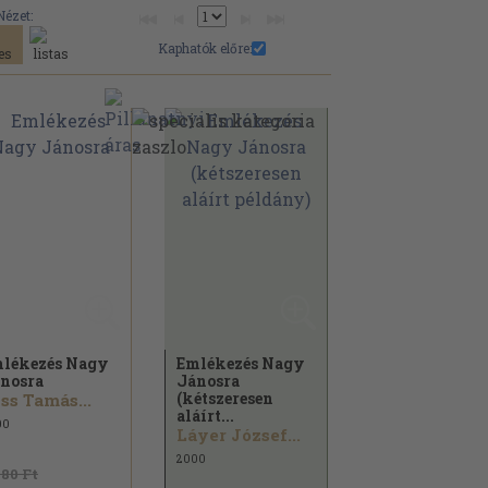
Nézet:
Kaphatók előre:
lékezés Nagy
Emlékezés Nagy
nosra
Jánosra
(kétszeresen
ss Tamás...
aláírt...
00
Láyer József...
2000
480 Ft