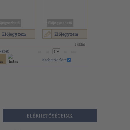
őjegyezhető
Előjegyezhető
Előjegyzem
Előjegyzem
1 oldal
Nézet:
Kaphatók előre:
ELÉRHETŐSÉGEINK