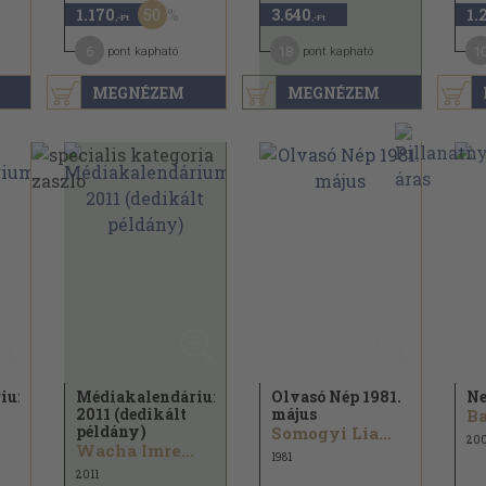
50
1.170
3.640
1.
,-Ft
,-Ft
6
18
1
pont kapható
pont kapható
MEGNÉZEM
MEGNÉZEM
rium
Médiakalendárium
Olvasó Nép 1981.
Ne
2011 (dedikált
május
Ba
példány)
Somogyi Lia...
200
Wacha Imre...
1981
2011