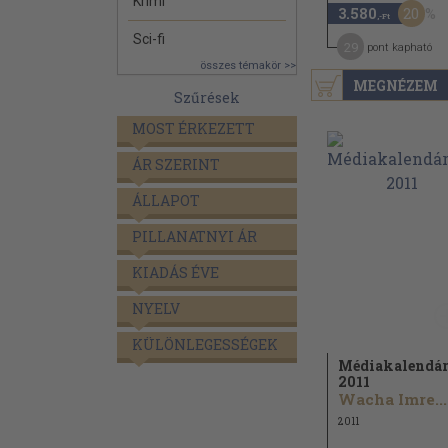
Krimi
20
3.580
,-Ft
Sci-fi
29
pont kapható
összes témakör >>
MEGNÉZEM
Szűrések
MOST ÉRKEZETT
ÁR SZERINT
ÁLLAPOT
PILLANATNYI ÁR
KIADÁS ÉVE
NYELV
KÜLÖNLEGESSÉGEK
Médiakalendá
2011
Wacha Imre...
2011