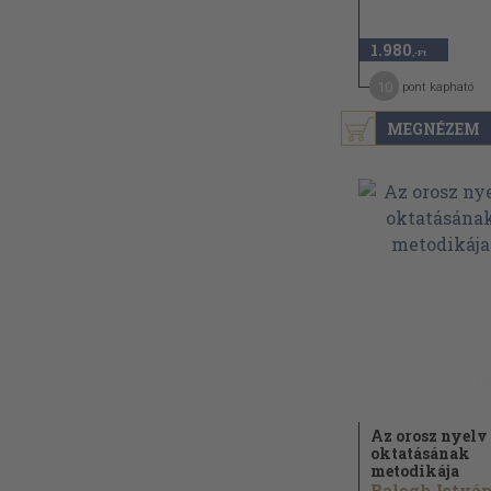
1.980
,-Ft
10
pont kapható
MEGNÉZEM
Az orosz nyelv
oktatásának
metodikája
Balogh István.