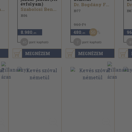
évfolyam)
Dr. Bogdány Ferenc
...
Szabolcsi Bence...
1977
198
1936
960 Ft
50
8.980
480
96
,-Ft
,-Ft
45
7
8
pont kapható
pont kapható
MEGNÉZEM
MEGNÉZEM