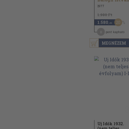
1977
1.980 Ft
20
1.580
,-Ft
8
pont kapható
MEGNÉZEM
Uj Idők 1932.
(nem teljes