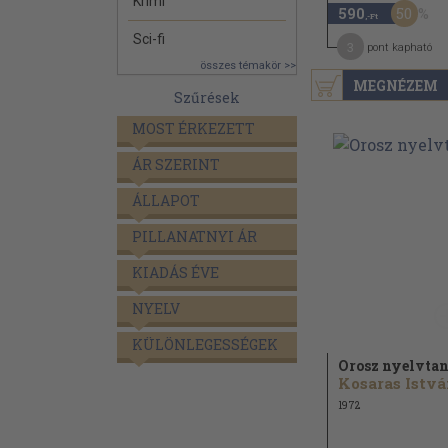
Krimi
50
590
,-Ft
Sci-fi
3
pont kapható
összes témakör >>
MEGNÉZEM
Szűrések
MOST ÉRKEZETT
ÁR SZERINT
ÁLLAPOT
PILLANATNYI ÁR
KIADÁS ÉVE
NYELV
KÜLÖNLEGESSÉGEK
Orosz nyelvta
Kosaras Istv
1972