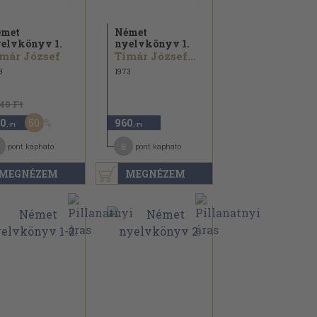
émet
Német
elvkönyv 1.
nyelvkönyv 1.
már József
Timár József...
9
1973
140 Ft
50
0
960
,-Ft
,-Ft
8
pont kapható
pont kapható
MEGNÉZEM
MEGNÉZEM