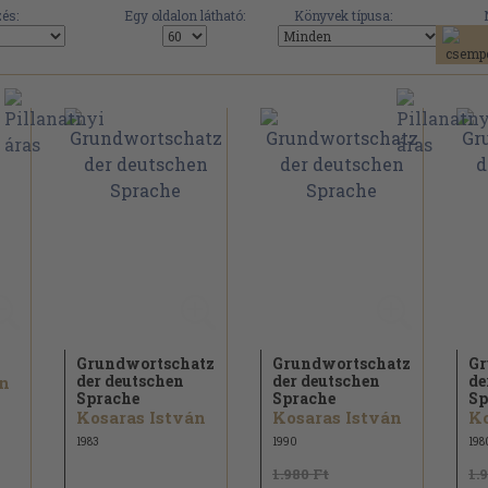
és:
Egy oldalon látható:
Könyvek típusa:
Grundwortschatz
Grundwortschatz
Gr
der deutschen
der deutschen
de
án
Sprache
Sprache
Sp
Kosaras István
Kosaras István
Ko
1983
1990
198
1.980 Ft
1.