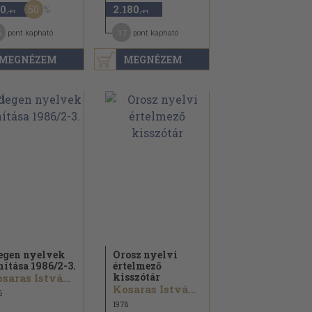
50
0
2.180
,-Ft
,-Ft
5
17
pont kapható
pont kapható
MEGNÉZEM
MEGNÉZEM
egen nyelvek
Orosz nyelvi
nítása 1986/
2-3.
értelmező
kisszótár
Kosaras István...
Kosaras István...
6
1978