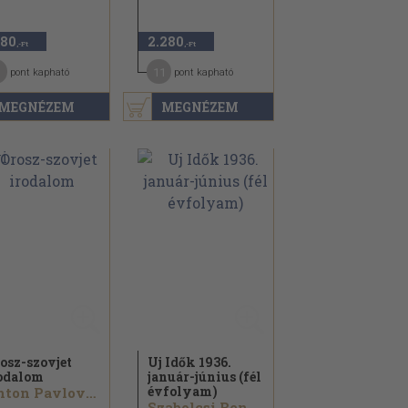
180
2.280
,-Ft
,-Ft
11
pont kapható
pont kapható
MEGNÉZEM
MEGNÉZEM
osz-szovjet
Uj Idők 1936.
odalom
január-június (fél
évfolyam)
Anton Pavlovics Csehov...
Szabolcsi Bence...