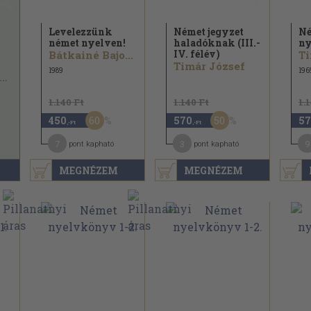
Levelezzünk
Német jegyzet
N
német nyelven!
haladóknak (III.-
ny
IV. félév)
Bátkainé Bajor Erzsébet
Ti
Timár József
1989
196
r. Bogdány Ferenc
1.140 Ft
1.140 Ft
1.
60
50
450
570
57
,-Ft
,-Ft
7
3
9
pont kapható
pont kapható
MEGNÉZEM
MEGNÉZEM