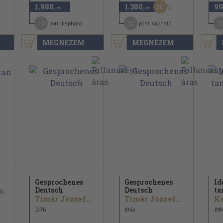
30
1.980
1.380
99
,-Ft
,-Ft
10
12
1
pont kapható
pont kapható
MEGNÉZEM
MEGNÉZEM
n
Gesprochenes
Gesprochenes
Id
Deutsch
Deutsch
ta
án
Timár József...
Timár József...
1978
1964
198