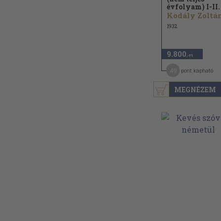
évfolyam) I-II.
Kodály Zoltán
1932
9.800
,-Ft
49
pont kapható
MEGNÉZEM