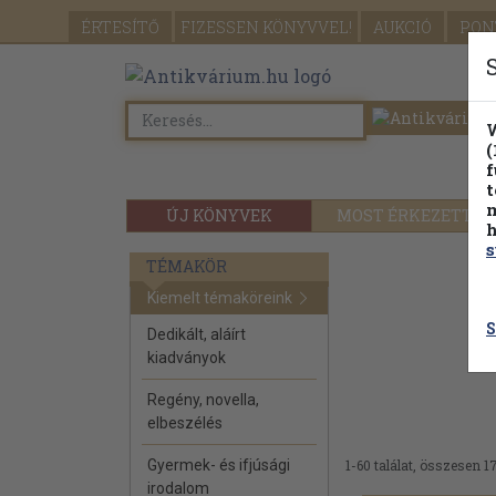
ÉRTESÍTŐ
FIZESSEN
KÖNYVVEL!
AUKCIÓ
PON
W
(
f
t
m
ÚJ KÖNYVEK
MOST ÉRKEZETT
h
s
TÉMAKÖR
Kiemelt témaköreink
S
Dedikált, aláírt
kiadványok
Regény, novella,
elbeszélés
Gyermek- és ifjúsági
1-60 találat, összesen 1
irodalom