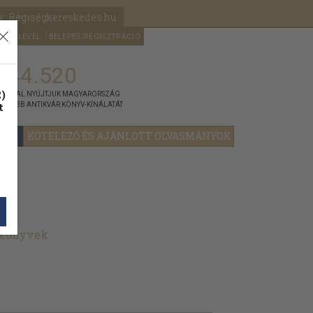
k: Régiségkereskedés.hu
A kosaram
HÍRLEVÉL
BELÉPÉS/REGISZTRÁCIÓ
MÉG
0
5000
Ft
144.520
)
ÁNNYAL NYÚJTJUK MAGYARORSZÁG
t
GYOBB ANTIKVÁR KÖNYV-KÍNÁLATÁT
YOK
KÖTELEZŐ ÉS AJÁNLOTT OLVASMÁNYOK
 könyvek