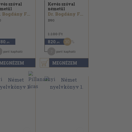
vés szóval
Kevés szóval
metül
németül
Dr. Bogdány Ferenc
Dr. Bogdány Ferenc
0
1990
1.180 Ft
30
480
820
,-Ft
,-Ft
7
pont kapható
pont kapható
MEGNÉZEM
MEGNÉZEM