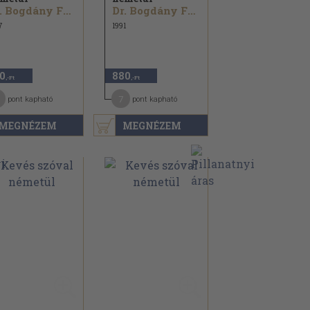
Dr. Bogdány Ferenc
Dr. Bogdány Ferenc
7
1991
0
880
,-Ft
,-Ft
7
pont kapható
pont kapható
MEGNÉZEM
MEGNÉZEM