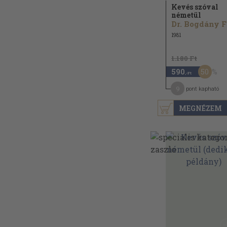
Kevés szóval
németül
D
1981
1.180 Ft
50
590
,-Ft
9
pont kapható
MEGNÉZEM