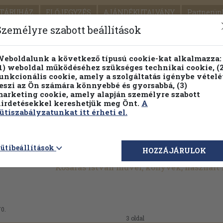
TÁRUHÁZ
ELŐJEGYZÉS
AJÁNDÉKUTALVÁNY
Partnerün
SZÁLLÍTÁS
SEGÍTSÉG
Személyre szabott beállítások
1.
Részletes kereső
Témaköri fa
eboldalunk a következő típusú cookie-kat alkalmazza:
1) weboldal működéséhez szükséges technikai cookie, (2
KIADV
unkcionális cookie, amely a szolgáltatás igénybe vételé
LEGNA
eszi az Ön számára könnyebbé és gyorsabbá, (3)
arketing cookie, amely alapján személyre szabott
PILLANATNYI ÁRAINK
FENNTARTHATÓ OLVASMÁN
irdetésekkel kereshetjük meg Önt.
A
ütiszabályzatunkat itt érheti el.
ütibeállítások
HOZZÁJÁRULOK
Kosaras István művei, könyvek, használt
70.
3 oldal