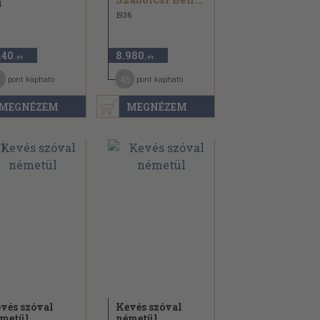
1
1936
140
8.980
,-Ft
,-Ft
1
45
pont kapható
pont kapható
MEGNÉZEM
MEGNÉZEM
vés szóval
Kevés szóval
metül
németül