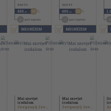
960 Ft
960 Ft
50
50
480
480
1.
,-Ft
,-Ft
2
7
9
pont kapható
pont kapható
MEGNÉZEM
MEGNÉZEM
Mai szovjet
Mai szovjet
Or
irodalom
irodalom
ir
Jevgenyij Jevtusenko...
Jevgenyij Jevtusenko...
..