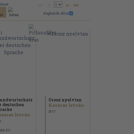
Nézet:
Kaphatók előre:
undwortschatz
Orosz nyelvtan
r deutschen
Kosaras István
rache
1977
saras István
0
980 Ft