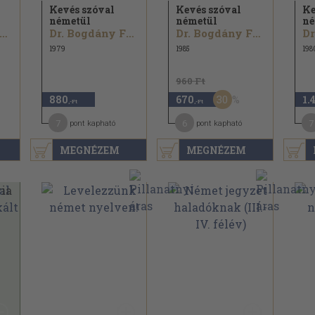
Kevés szóval
Kevés szóval
Ke
németül
németül
né
r. Bogdány Ferenc
Dr. Bogdány Ferenc
Dr. Bogdány Ferenc
1979
1985
198
960 Ft
30
880
670
1.
,-Ft
,-Ft
7
6
7
pont kapható
pont kapható
MEGNÉZEM
MEGNÉZEM