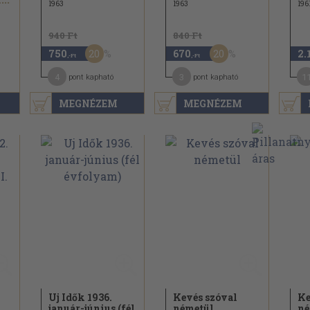
1963
1963
196
940 Ft
840 Ft
20
20
750
670
2.
,-Ft
,-Ft
4
3
1
pont kapható
pont kapható
MEGNÉZEM
MEGNÉZEM
Uj Idők 1936.
Kevés szóval
Ke
január-június (fél
németül
né