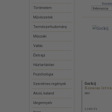
Rendez
Történelem
Művészetek
Természettudomány
Műszaki
Vallás
Életrajz
Háztartástan
Pszichológia
Gorkij
Szerelmes regények
Kosaras Istv
Akció, kaland
1953
Idegennyelv
1.180 Ft