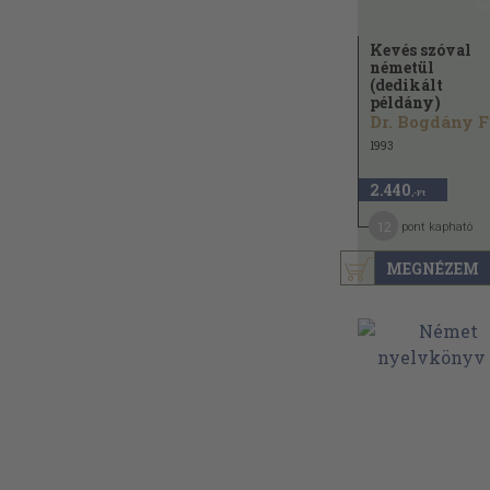
Kevés szóval
németül
(dedikált
példány)
D
1993
2.440
,-Ft
12
pont kapható
MEGNÉZEM