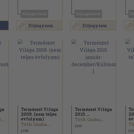
Előjegyezhető
Előjegyezhető
El
Előjegyzem
Előjegyzem
ga
Természet Világa
Természet Világa
Te
2008. (nem teljes
2010....
20
évfolyam)
év
...
Tóth Csaba...
Tóth Csaba...
Tó
2010
2008
201