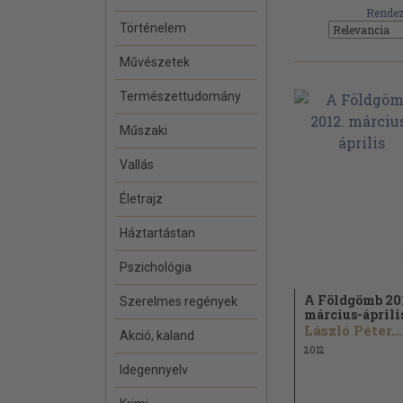
Rendez
Történelem
Művészetek
Természettudomány
Műszaki
Vallás
Életrajz
Háztartástan
Pszichológia
A Földgömb 20
Szerelmes regények
március-áprili
László Péter...
Akció, kaland
2012
Idegennyelv