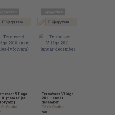
őjegyezhető
Előjegyezhető
Előjegyzem
Előjegyzem
rmészet Világa
Természet Világa
10. (nem teljes
2011. január-
folyam)
december
th Csaba...
Tóth Csaba...
0
2011