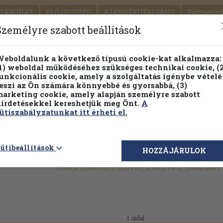
TÁRUHÁZ
ELŐJEGYZÉS
AJÁNDÉKUTALVÁNY
Partnerün
SZÁLLÍTÁS
SEGÍTSÉG
Személyre szabott beállítások
Részletes kereső
Témaköri fa
eboldalunk a következő típusú cookie-kat alkalmazza:
1) weboldal működéséhez szükséges technikai cookie, (2
Vál
unkcionális cookie, amely a szolgáltatás igénybe vételé
eszi az Ön számára könnyebbé és gyorsabbá, (3)
arketing cookie, amely alapján személyre szabott
PILLANATNYI ÁRAINK
FENNTARTHATÓ OLVASMÁN
irdetésekkel kereshetjük meg Önt.
A
ütiszabályzatunkat itt érheti el.
ütibeállítások
HOZZÁJÁRULOK
Kósik Szabolcs művei, könyvek, használ
.
1 oldal