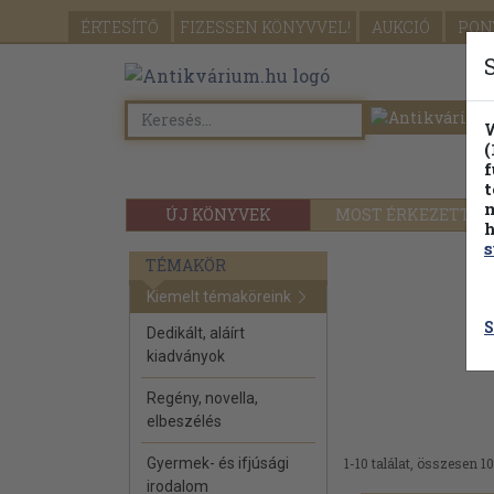
ÉRTESÍTŐ
FIZESSEN
KÖNYVVEL!
AUKCIÓ
PON
W
(
f
t
m
ÚJ KÖNYVEK
MOST ÉRKEZETT
h
s
TÉMAKÖR
Kiemelt témaköreink
S
Dedikált, aláírt
kiadványok
Regény, novella,
elbeszélés
Gyermek- és ifjúsági
1-10 találat, összesen 10
irodalom