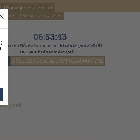
k: Régiségkereskedés.hu
A kosaram
HÍRLEVÉL
BELÉPÉS/REGISZTRÁCIÓ
MÉG
0
5000
Ft
06:53:42
)
ogasson több mint 1.000.000 kiadványunk közül
t
10-100% kedvezménnyel!
YOK
KÖTELEZŐ ÉS AJÁNLOTT OLVASMÁNYOK
t könyvek