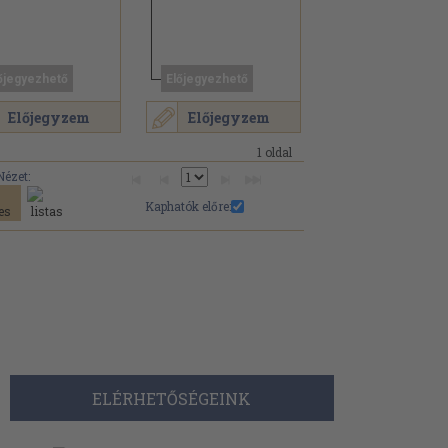
őjegyezhető
Előjegyezhető
Előjegyzem
Előjegyzem
1 oldal
Nézet:
Kaphatók előre:
ELÉRHETŐSÉGEINK