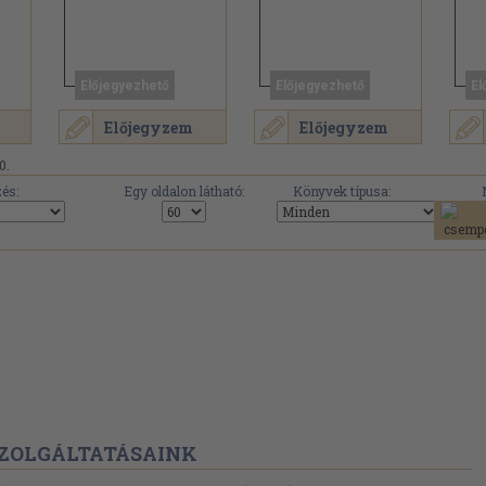
Előjegyezhető
Előjegyezhető
El
Előjegyzem
Előjegyzem
0.
és:
Egy oldalon látható:
Könyvek típusa:
ZOLGÁLTATÁSAINK