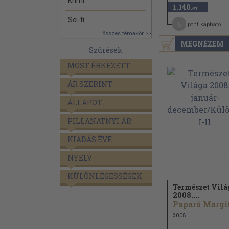
Krimi
1.140
,-Ft
Sci-fi
6
pont kapható
összes témakör >>
MEGNÉZEM
Szűrések
MOST ÉRKEZETT
ÁR SZERINT
ÁLLAPOT
PILLANATNYI ÁR
KIADÁS ÉVE
NYELV
KÜLÖNLEGESSÉGEK
Természet Vilá
2008....
Paparó Margit
2008