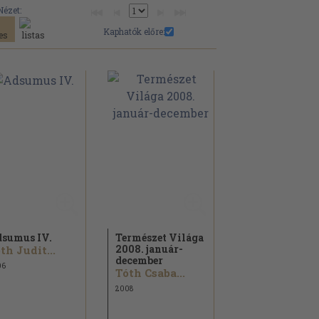
Nézet:
Kaphatók előre:
sumus IV.
Természet Világa
2008. január-
th Judit...
december
06
Tóth Csaba...
2008