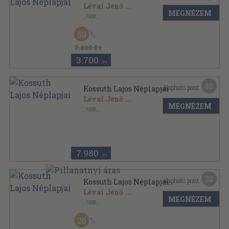
Lévai Jenő
...
MEGNÉZEM
,
1938
Könyvkötői vászonkötés
,
279
oldal
50
7.400 Ft
3.700
,-Ft
40
Kapható pont:
Kossuth Lajos Néplapjai
Lévai Jenő
...
MEGNÉZEM
,
1938
Vászon
,
279
oldal
7.980
,-Ft
32
Kapható pont:
Kossuth Lajos Néplapjai
Lévai Jenő
...
MEGNÉZEM
,
1938
Félvászon
,
279
oldal
20