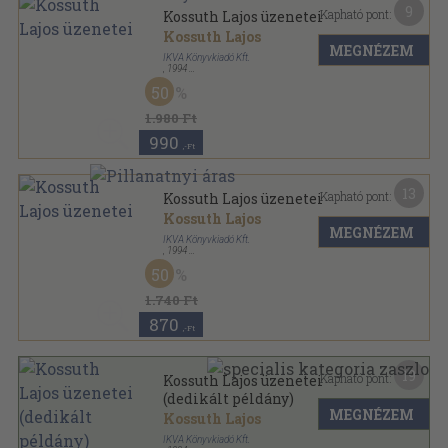
9
Kapható pont:
Kossuth Lajos üzenetei
Kossuth Lajos
MEGNÉZEM
IKVA Könyvkiadó Kft.
,
1994
Bársony
,
294
oldal
50
1.980 Ft
990
,-Ft
13
Kapható pont:
Kossuth Lajos üzenetei
Kossuth Lajos
MEGNÉZEM
IKVA Könyvkiadó Kft.
,
1994
Fűzött kemény papírkötés
,
294
oldal
50
1.740 Ft
870
,-Ft
19
Kapható pont:
Kossuth Lajos üzenetei
(dedikált példány)
MEGNÉZEM
Kossuth Lajos
IKVA Könyvkiadó Kft.