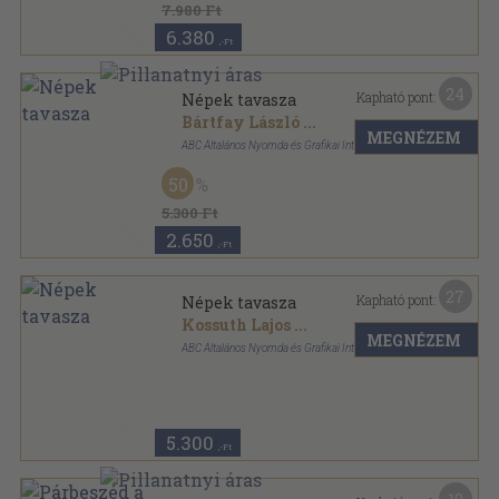
7.980 Ft
6.380
,-Ft
24
Kapható pont:
Népek tavasza
Bártfay László
...
MEGNÉZEM
ABC Általános Nyomda és Grafikai Intézet R. T.
Félvászon
,
332
oldal
50
5.300 Ft
2.650
,-Ft
27
Kapható pont:
Népek tavasza
Kossuth Lajos
...
MEGNÉZEM
ABC Általános Nyomda és Grafikai Intézet R. T.
Félvászon
,
332
oldal
5.300
,-Ft