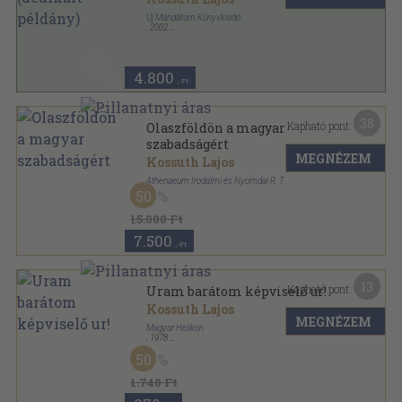
Új Mandátum Könyvkiadó
,
2002
Ragasztott papírkötés
,
272
oldal
4.800
,-Ft
38
Kapható pont:
Olaszföldön a magyar
szabadságért
MEGNÉZEM
Kossuth Lajos
Athenaeum Irodalmi és Nyomdai R. T.
50
Aranyozott kiadói egész vászonkötés
,
526
oldal
15.000 Ft
7.500
,-Ft
13
Kapható pont:
Uram barátom képviselő ur!
Kossuth Lajos
MEGNÉZEM
Magyar Helikon
,
1978
Fűzött papírkötés
,
103
oldal
50
Kézirattár sorozat
1.740 Ft