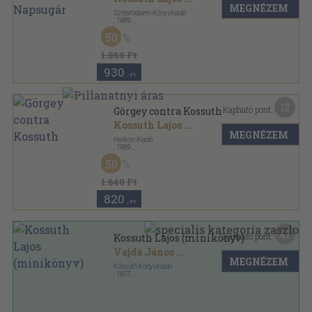
MEGNÉZEM
Szépirodalmi Könyvkiadó
,
1989
Fűzött kemény papírkötés
,
194
oldal
50
1.860 Ft
930
,-Ft
12
Kapható pont:
Görgey contra Kossuth
Kossuth Lajos
...
MEGNÉZEM
Helikon Kiadó
,
1989
Fűzött keménykötés
,
96
oldal
50
1.640 Ft
820
,-Ft
41
Kapható pont:
Kossuth Lajos (minikönyv)
Vajda János
...
MEGNÉZEM
Kossuth Könyvkiadó
,
1977
Ragasztott kemény papírkötés
,
176
oldal