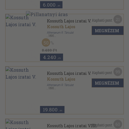
6.000
,-Ft
21
Kapható pont:
Kossuth Lajos iratai V.
Kossuth Lajos
MEGNÉZEM
Athenaeum R. Társulat
,
1895
Könyvkötői kötés
,
500
oldal
50
Kossuth Lajos iratai sorozat
8.480 Ft
4.240
,-Ft
99
Kapható pont:
Kossuth Lajos iratai V.
Kossuth Lajos
MEGNÉZEM
Athenaeum R. Társulat
,
1895
Aranyozott félbőr kötés
,
500
oldal
Kossuth Lajos iratai sorozat
19.800
,-Ft
60
Kapható pont:
Kossuth Lajos iratai VIII.