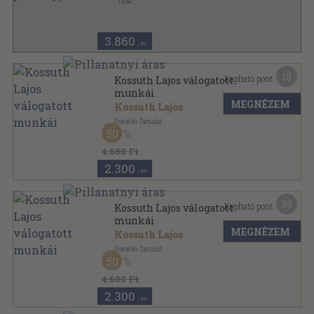
,
1994
Fűzött kemény papírkötés
,
294
oldal
3.860
,-Ft
18
Kapható pont:
Kossuth Lajos válogatott
munkái
MEGNÉZEM
Kossuth Lajos
Franklin-Társulat
50
Félvászon
,
424
oldal
4.600 Ft
2.300
,-Ft
35
Kapható pont:
Kossuth Lajos válogatott
munkái
MEGNÉZEM
Kossuth Lajos
Franklin-Társulat
50
Félvászon
,
419
oldal
4.600 Ft
2.300
,-Ft