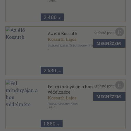
,
1986
Ragasztott papírkötés
,
87
oldal
A Somogyi-könyvtár kiadványai sorozat
2.480
,-Ft
13
Kapható pont:
Az élő Kossuth
Kossuth Lajos
MEGNÉZEM
Budapest Székesfőváros Irodalmi Intézet
Varrott papírkötés
,
288
oldal
Politikai remekművek sorozat
2.580
,-Ft
15
Kapható pont:
Fel mindnyájan a hon
védelmére
MEGNÉZEM
Kossuth Lajos
Farkas Lőrinc Imre Kiadó
,
2007
Ragasztott papírkötés
,
142
oldal
Magyar Tankönyv sorozat
1.880
,-Ft