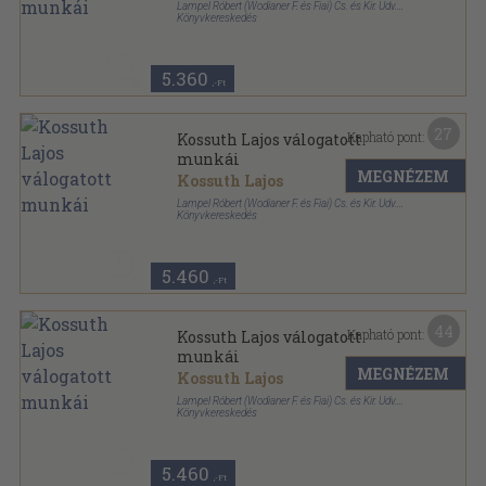
Lampel Róbert (Wodianer F. és Fiai) Cs. és Kir. Udv.
Könyvkereskedés
Aranyozott, színezett kiadói egész vászonkötés
,
424
oldal
Remekírók Képes Könyvtára sorozat
5.360
,-Ft
27
Kapható pont:
Kossuth Lajos válogatott
munkái
MEGNÉZEM
Kossuth Lajos
Lampel Róbert (Wodianer F. és Fiai) Cs. és Kir. Udv.
Könyvkereskedés
Aranyozott, színezett kiadói egész vászonkötés
,
424
oldal
Remekírók Képes Könyvtára sorozat
5.460
,-Ft
44
Kapható pont:
Kossuth Lajos válogatott
munkái
MEGNÉZEM
Kossuth Lajos
Lampel Róbert (Wodianer F. és Fiai) Cs. és Kir. Udv.
Könyvkereskedés
Aranyozott, színezett kiadói egész vászonkötés
,
424
oldal
Remekírók Képes Könyvtára sorozat
5.460
,-Ft