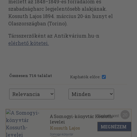
mellett az 1848–1849-es forradalom és
szabadságharc legjelentősebb alakjának.
Kossuth Lajos 1894. március 20-án hunyt el
Olaszországban (Torino).
Társszerzőként az Antikvárium.hu-n
elérhető kötetei.
Összesen 716 találat
Kaphatók előre:
20
Kapható pont:
A Somogyi-könyvtár Kossuth-
levelei
MEGNÉZEM
Kossuth Lajos
Somogyi-könyvtár