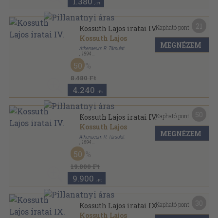
1.380
,-Ft
21
Kapható pont:
Kossuth Lajos iratai IV.
Kossuth Lajos
MEGNÉZEM
Athenaeum R. Társulat
,
1894
Könyvkötői kötés
,
552
oldal
50
Kossuth Lajos iratai sorozat
8.480 Ft
4.240
,-Ft
50
Kapható pont:
Kossuth Lajos iratai IV.
Kossuth Lajos
MEGNÉZEM
Athenaeum R. Társulat
,
1894
Aranyozott félbőr kötés
,
552
oldal
50
Kossuth Lajos iratai sorozat
19.800 Ft
9.900
,-Ft
30
Kapható pont:
Kossuth Lajos iratai IX.
Kossuth Lajos