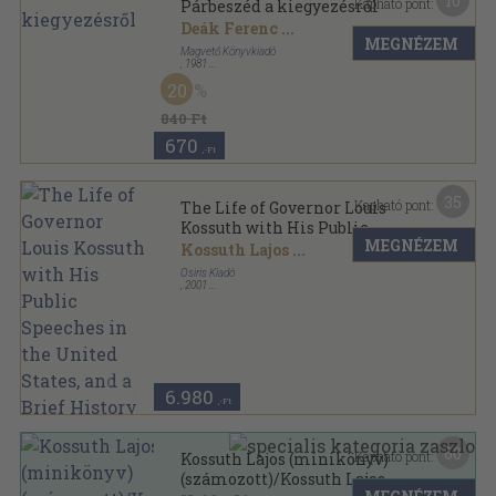
10
Kapható pont:
Párbeszéd a kiegyezésről
Deák Ferenc
...
MEGNÉZEM
Magvető Könyvkiadó
,
1981
Ragasztott papírkötés
,
71
oldal
20
Gondolkodó Magyarok sorozat
840 Ft
670
,-Ft
35
Kapható pont:
The Life of Governor Louis
Kossuth with His Public
MEGNÉZEM
Speeches in the United States,
Kossuth Lajos
...
and a Brief History of the
Osiris Kiadó
Hungarian War of
,
2001
Vászon
,
214
oldal
Independence
6.980
,-Ft
60
Kapható pont:
Kossuth Lajos (minikönyv)
(számozott)/Kossuth Lajos