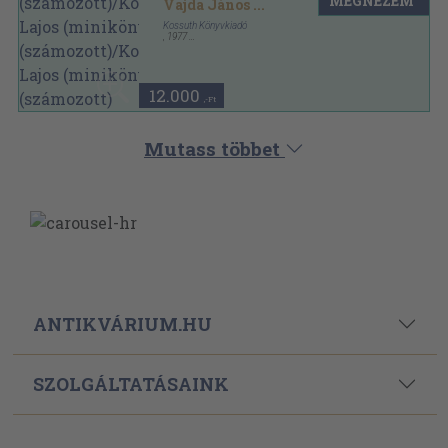
MEGNÉZEM
(minikönyv)
Vajda János
...
(számozott)/Kossuth Lajos
Kossuth Könyvkiadó
(minikönyv) (számozott)
,
1977
Fűzött kemény papírkötés
,
528
oldal
12.000
,-Ft
Mutass többet
ANTIKVÁRIUM.HU
SZOLGÁLTATÁSAINK