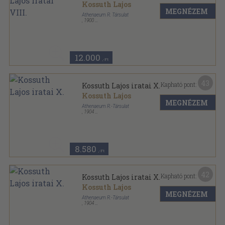
Kossuth Lajos
MEGNÉZEM
Athenaeum R. Társulat
,
1900
Vászon
,
539
oldal
Kossuth Lajos iratai sorozat
12.000
,-Ft
43
Kapható pont:
Kossuth Lajos iratai X.
Kossuth Lajos
MEGNÉZEM
Athenaeum R.-Társulat
,
1904
Könyvkötői vászonkötés
,
431
oldal
Kossuth Lajos iratai sorozat
8.580
,-Ft
42
Kapható pont:
Kossuth Lajos iratai X.
Kossuth Lajos
MEGNÉZEM
Athenaeum R.-Társulat
,
1904
Könyvkötői kötés
,
431
oldal
Kossuth Lajos iratai sorozat