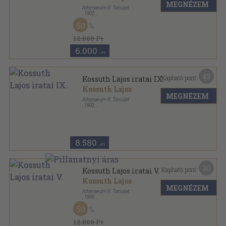
MEGNÉZEM
Athenaeum R. Társulat
,
1902
Aranyozott gerincű kiadói félvászon kötés
,
539
oldal
50
Kossuth Lajos iratai sorozat
12.000 Ft
6.000
,-Ft
43
Kapható pont:
Kossuth Lajos iratai IX.
Kossuth Lajos
MEGNÉZEM
Athenaeum R. Társulat
,
1902
Könyvkötői vászonkötés
,
539
oldal
Kossuth Lajos iratai sorozat
8.580
,-Ft
30
Kapható pont:
Kossuth Lajos iratai V.
Kossuth Lajos
MEGNÉZEM
Athenaeum R. Társulat
,
1895
Aranyozott vászon Gottermayer kötés
,
500
oldal
50
Kossuth Lajos iratai sorozat
12.000 Ft