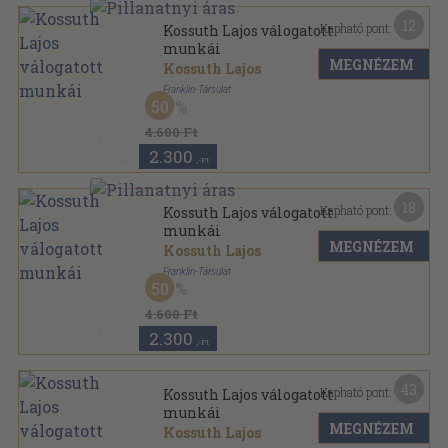
12
Kapható pont:
Kossuth Lajos válogatott
munkái
MEGNÉZEM
Kossuth Lajos
Franklin-Társulat
50
Félvászon
,
419
oldal
4.600 Ft
2.300
,-Ft
18
Kapható pont:
Kossuth Lajos válogatott
munkái
MEGNÉZEM
Kossuth Lajos
Franklin-Társulat
50
Félvászon
,
424
oldal
4.600 Ft
2.300
,-Ft
43
Kapható pont:
Kossuth Lajos válogatott
munkái
MEGNÉZEM
Kossuth Lajos