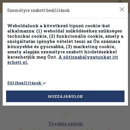
0
Toggle
Főmenü
Könyveink
navigation
Személyre szabott beállítások
Weboldalunk a következő típusú cookie-kat
alkalmazza: (1) weboldal működéséhez szükséges
technikai cookie, (2) funkcionális cookie, amely a
szolgáltatás igénybe vételét teszi az Ön számára
könnyebbé és gyorsabbá, (3) marketing cookie,
amely alapján személyre szabott hirdetésekkel
kereshetjük meg Önt.
A sütiszabályzatunkat itt
érheti el.
Sütibeállítások
HOZZÁJÁRULOK
További szűrők