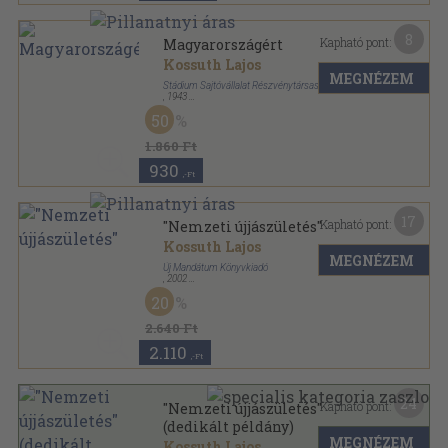
8
Kapható pont:
Magyarországért
Kossuth Lajos
MEGNÉZEM
Stádium Sajtóvállalat Részvénytársaság
,
1943
Tűzött kötés
,
124
oldal
50
Nemzeti Könyvtár sorozat
1.860 Ft
930
,-Ft
17
Kapható pont:
"Nemzeti újjászületés"
Kossuth Lajos
MEGNÉZEM
Új Mandátum Könyvkiadó
,
2002
Ragasztott papírkötés
,
272
oldal
20
2.640 Ft
2.110
,-Ft
24
Kapható pont:
"Nemzeti újjászületés"
(dedikált példány)
MEGNÉZEM
Kossuth Lajos