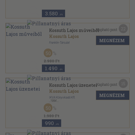
3.580
,-Ft
22
Kapható pont:
Kossuth Lajos műveiből
Kossuth Lajos
MEGNÉZEM
Franklin-Társulat
Aranyozott gerincű kiadói vászonkötés
,
245
oldal
50
Élő Könyvek-Magyar Klasszikusok sorozat
2.980 Ft
1.490
,-Ft
15
Kapható pont:
Kossuth Lajos üzenetei
Kossuth Lajos
MEGNÉZEM
IKVA Könyvkiadó Kft.
,
1994
Bársony
,
294
oldal
50
1.980 Ft
990
,-Ft