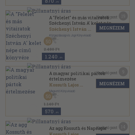
870
,-Ft
19
Kapható pont:
A "Felelet" és más vitairatok
Széchenyi István A' kelet népe
MEGNÉZEM
című könyvére
Széchenyi István
...
Közgazdasági és Jogi Könyvkiadó
,
1986
50
Fűzött kemény papírkötés
,
439
oldal
A társadalomtudományok magyar klasszikusai
2.480 Ft
sorozat
1.240
,-Ft
9
Kapható pont:
A magyar politikai pártok
értelmezése
MEGNÉZEM
Kossuth Lajos
...
Magvető Könyvkiadó
,
1989
50
Ragasztott papírkötés
,
86
oldal
Gondolkodó Magyarok sorozat
1.140 Ft
570
,-Ft
14
Kapható pont:
Az agg Kossuth és Napsugár
Kossuth Lajos
...