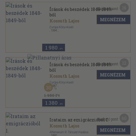
16
Kapható pont:
Írások és beszédek 1848-1849-
ből
MEGNÉZEM
Kossuth Lajos
Európa Könyvkiadó
,
1994
Vászon
,
651
oldal
1.980
,-Ft
12
Kapható pont:
Írások és beszédek 1848-1849-
ből
MEGNÉZEM
Kossuth Lajos
Európa Könyvkiadó
,
1987
30
Ragasztott papírkötés
,
651
oldal
Pro Memoria sorozat
1.980 Ft
1.380
,-Ft
60
Kapható pont:
Irataim az emigráczióból I.
Kossuth Lajos
MEGNÉZEM
Athenaeum R. Társulat Kiadása
,
1880