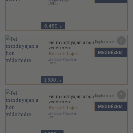
Akadémiai Kiadó
,
1953
Fűzött keménykötés
,
1031
oldal
Kossuth Lajos összes munkái sorozat
6.480
,-Ft
8
Kapható pont:
Fel mindnyájan a hon
védelmére
MEGNÉZEM
Kossuth Lajos
Művelt Nép Könyvkiadó
,
1952
Félvászon
,
147
oldal
Magyar Történelmi Társulat sorozat
1.580
,-Ft
7
Kapható pont:
Fel mindnyájan a hon
védelmére
MEGNÉZEM
Kossuth Lajos
Művelt Nép Könyvkiadó
,
1951
Ragasztott papírkötés
,
147
oldal
Magyar Történelmi Társulat sorozat