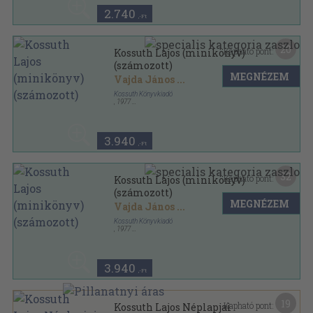
2.740
,-Ft
20
Kapható pont:
Kossuth Lajos (minikönyv)
(számozott)
MEGNÉZEM
Vajda János
...
Kossuth Könyvkiadó
,
1977
Ragasztott kemény papírkötés
,
176
oldal
3.940
,-Ft
32
Kapható pont:
Kossuth Lajos (minikönyv)
(számozott)
MEGNÉZEM
Vajda János
...
Kossuth Könyvkiadó
,
1977
Ragasztott kemény papírkötés
,
176
oldal
3.940
,-Ft
19
Kapható pont:
Kossuth Lajos Néplapjai