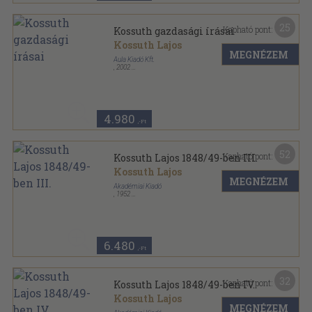
25
Kapható pont:
Kossuth gazdasági írásai
Kossuth Lajos
MEGNÉZEM
Aula Kiadó Kft.
,
2002
Bársony
,
511
oldal
Magyar Közgazdasági Klasszikusok sorozat
4.980
,-Ft
52
Kapható pont:
Kossuth Lajos 1848/49-ben III.
Kossuth Lajos
MEGNÉZEM
Akadémiai Kiadó
,
1952
Fűzött keménykötés
,
976
oldal
Kossuth Lajos összes munkái sorozat
6.480
,-Ft
32
Kapható pont:
Kossuth Lajos 1848/49-ben IV.
Kossuth Lajos
MEGNÉZEM