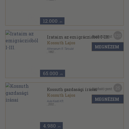
Könyvkötői vászonkötés
,
526
oldal
12.000
,-Ft
520
Kapható pont:
Irataim az emigráczióból I-III.
Kossuth Lajos
MEGNÉZEM
Athenaeum R. Társulat
,
1882
Aranyozott kiadói egész vászonkötés
,
1847
oldal
65.000
,-Ft
25
Kapható pont:
Kossuth gazdasági írásai
Kossuth Lajos
MEGNÉZEM
Aula Kiadó Kft.
,
2002
Bársony
,
511
oldal
Magyar Közgazdasági Klasszikusok sorozat
4.980
,-Ft