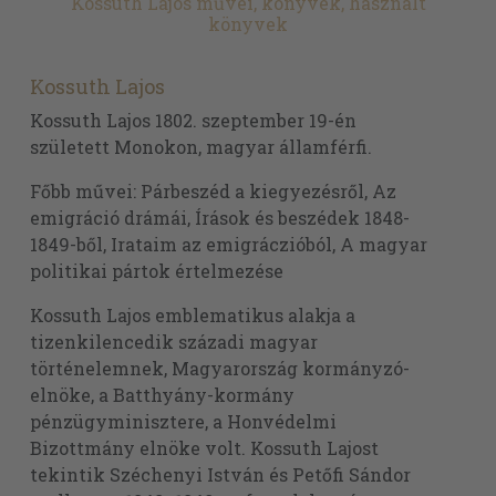
Kossuth Lajos művei, könyvek, használt
könyvek
Kossuth Lajos
Kossuth Lajos 1802. szeptember 19-én
született Monokon, magyar államférfi.
Főbb művei: Párbeszéd a kiegyezésről, Az
emigráció drámái, Írások és beszédek 1848-
1849-ből, Irataim az emigráczióból, A magyar
politikai pártok értelmezése
Kossuth Lajos emblematikus alakja a
tizenkilencedik századi magyar
történelemnek, Magyarország kormányzó-
elnöke, a Batthyány-kormány
pénzügyminisztere, a Honvédelmi
Bizottmány elnöke volt. Kossuth Lajost
tekintik Széchenyi István és Petőfi Sándor