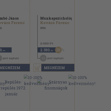
mbó János
Munkapszichológia
ovács Ferenc
Kovács Ferenc
02
1996
2.980 Ft
20
0
2.380
,-Ft
,-Ft
12
pont kapható
pont kapható
MEGNÉZEM
MEGNÉZEM