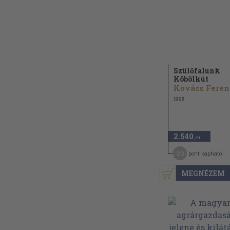
Szülőfalunk
Köbölkút
Kovács Feren
1998
2.540
,-Ft
20
pont kapható
MEGNÉZEM