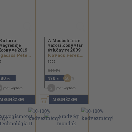
Kultúra
A Madách Imre
vagrendje
városi könyvtár
könyve 2019.
évkönyve 2009
Jagadics Péter...
Kovács Ferenc...
9
2009
940 Ft
50
980
470
,-Ft
,-Ft
0
2
pont kapható
pont kapható
MEGNÉZEM
MEGNÉZEM