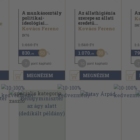
A munkásosztály
Az állathigiénia
Az
politikai-
szerepe az állati
K
ideológiai...
eredetű...
c
198
Kovács Ferenc
Kovács Ferenc
1976
1.660 Ft
1.540 Ft
1.
50
30
830
1.070
79
,-Ft
,-Ft
7
10
7
pont kapható
pont kapható
MEGNÉZEM
MEGNÉZEM