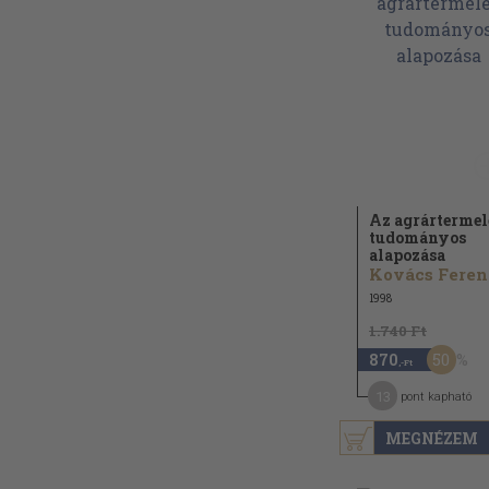
Az agrártermel
tudományos
alapozása
K
1998
1.740 Ft
50
870
,-Ft
13
pont kapható
MEGNÉZEM