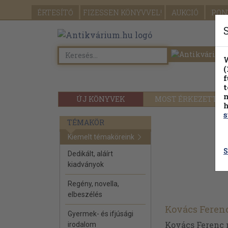
ÉRTESÍTŐ
FIZESSEN
KÖNYVVEL!
AUKCIÓ
PON
W
(
f
t
m
ÚJ KÖNYVEK
MOST ÉRKEZETT
h
s
TÉMAKÖR
Kiemelt témaköreink
S
Dedikált, aláírt
kiadványok
Regény, novella,
elbeszélés
Kovács Feren
Gyermek- és ifjúsági
Kovács Ferenc m
irodalom