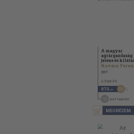
A magyar
agrárgazdaság
jelene és kilátá
K
1997
1.740 Ft
50
870
,-Ft
13
pont kapható
MEGNÉZEM