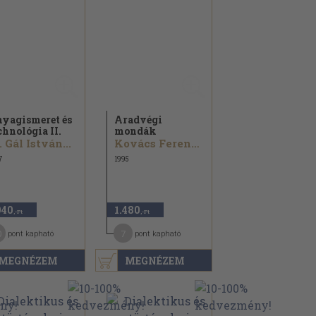
yagismeret és
Aradvégi
chnológia II.
mondák
. Gál István...
Kovács Ferenc...
7
1995
940
1.480
,-Ft
,-Ft
0
7
pont kapható
pont kapható
MEGNÉZEM
MEGNÉZEM