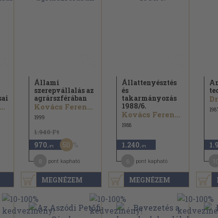
Állami
Állattenyésztés
An
szerepvállalás az
és
te
sai
agrárszférában
takarmányozás
Dr
1988/
6.
ovács Ferenc...
Kovács Ferenc...
198
Kovács Ferenc...
1999
1988
1.940 Ft
50
970
1.240
1.
,-Ft
,-Ft
8
6
1
pont kapható
pont kapható
MEGNÉZEM
MEGNÉZEM