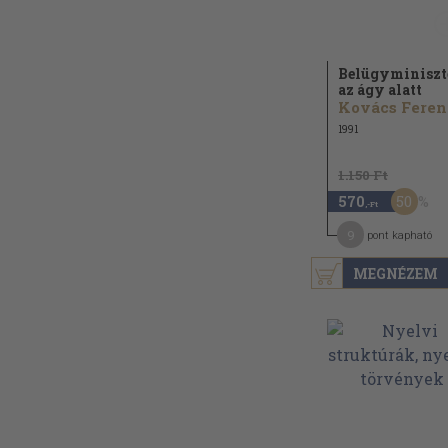
Belügyminiszt
az ágy alatt
Kovács Feren
1991
1.150 Ft
50
570
,-Ft
9
pont kapható
MEGNÉZEM