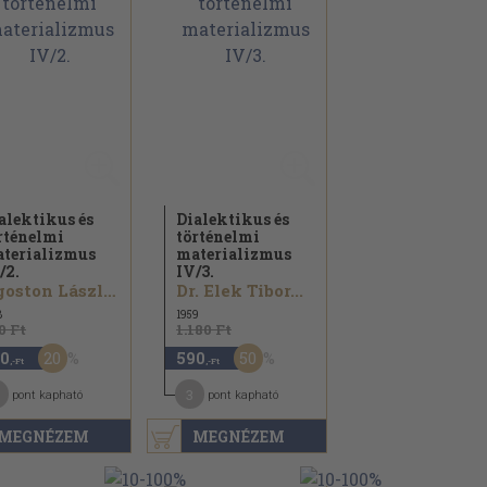
alektikus és
Dialektikus és
rténelmi
történelmi
terializmus
materializmus
/
2.
IV/
3.
Ágoston László...
Dr. Elek Tibor...
8
1959
0 Ft
1.180 Ft
20
50
0
590
,-Ft
,-Ft
3
pont kapható
pont kapható
MEGNÉZEM
MEGNÉZEM