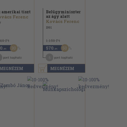
 amerikai tiszt
Belügyminiszter
az ágy alatt
ovács Ferenc
Kovács Ferenc
7
1991
140 Ft
1.150 Ft
30
50
0
570
,-Ft
,-Ft
5
pont kapható
pont kapható
MEGNÉZEM
MEGNÉZEM