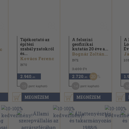
Tájékoztató az
A felszíni
A 
építési
geofizikai
Lo
szabályzatokról
kutatás 20 éve a...
Év
c
és...
Bognár Zoltán...
Kovács Ferenc
1972
201
1970
3.400 Ft
20
2.940
2.720
1.
,-Ft
,-Ft
15
14
1
pont kapható
pont kapható
MEGNÉZEM
MEGNÉZEM