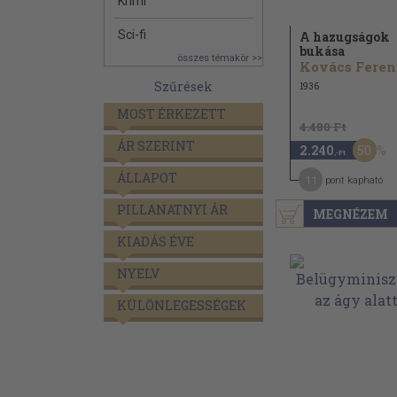
Krimi
Sci-fi
A hazugságok
bukása
összes témakör >>
Kovács Feren
Szűrések
1936
MOST ÉRKEZETT
4.480 Ft
ÁR SZERINT
50
2.240
,-Ft
ÁLLAPOT
11
pont kapható
PILLANATNYI ÁR
MEGNÉZEM
KIADÁS ÉVE
NYELV
KÜLÖNLEGESSÉGEK