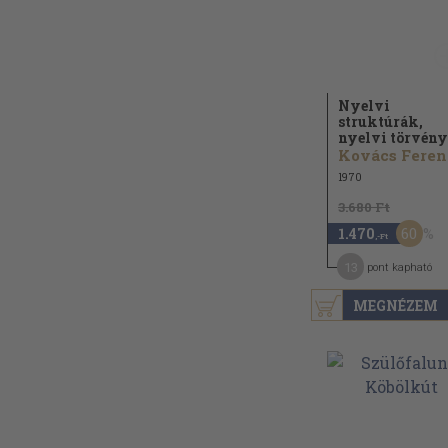
Nyelvi
struktúrák,
nyelvi törvén
Kovács Feren
1970
3.680 Ft
60
1.470
,-Ft
13
pont kapható
MEGNÉZEM