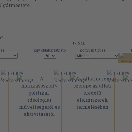
lgármestere.
97.
17 oldal
és:
Egy oldalon látható:
Könyvek típusa: