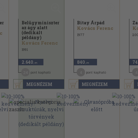
er
Belügyminiszter
Bitay Árpád
Za
az ágy alatt
Kovács Ferenc
K
(dedikált
c
1977
20
példány)
Kovács Ferenc
1991
2.640
840
74
,-Ft
,-Ft
24
4
4
pont kapható
pont kapható
MEGNÉZEM
MEGNÉZEM