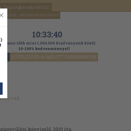
k: Régiségkereskedés.hu
A kosaram
HÍRLEVÉL
BELÉPÉS/REGISZTRÁCIÓ
MÉG
0
5000
Ft
10:33:38
)
ogasson több mint 1.000.000 kiadványunk közül
t
10-100% kedvezménnyel!
YOK
KÖTELEZŐ ÉS AJÁNLOTT OLVASMÁNYOK
 könyvek
szággyűlési képviselő, 2010 óta