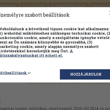
TÁRUHÁZ
ELŐJEGYZÉS
AJÁNDÉKUTALVÁNY
Partnerün
SZÁLLÍTÁS
SEGÍTSÉG
Személyre szabott beállítások
Részletes kereső
Témaköri fa
eboldalunk a következő típusú cookie-kat alkalmazza:
1) weboldal működéséhez szükséges technikai cookie, (2
Vál
unkcionális cookie, amely a szolgáltatás igénybe vételé
eszi az Ön számára könnyebbé és gyorsabbá, (3)
arketing cookie, amely alapján személyre szabott
PILLANATNYI ÁRAINK
FENNTARTHATÓ OLVASMÁN
irdetésekkel kereshetjük meg Önt.
A
ütiszabályzatunkat itt érheti el.
ütibeállítások
HOZZÁJÁRULOK
Kovács Ferenc művei, könyvek, használt
c
agyar jogász, politikus, sportvezető, 2010-től 2014-ig or