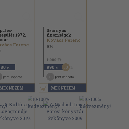
pülés-
Szárnyas
repülés 1972.
finomságok
nuár
Kovács Ferenc
ovács Ferenc
1994
2
1.980 Ft
50
280
990
,-Ft
,-Ft
15
pont kapható
pont kapható
MEGNÉZEM
MEGNÉZEM