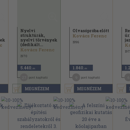
Nyelvi
Olvasópróba előtt
Re
struktúrák,
űr
Kovács Ferenc
yek
nyelvi törvények
ja
1996
(dedikált...
c
K
Kovács Ferenc
197
1970
5.440
1.840
1.
,-Ft
,-Ft
27
9
6
pont kapható
pont kapható
MEGNÉZEM
MEGNÉZEM