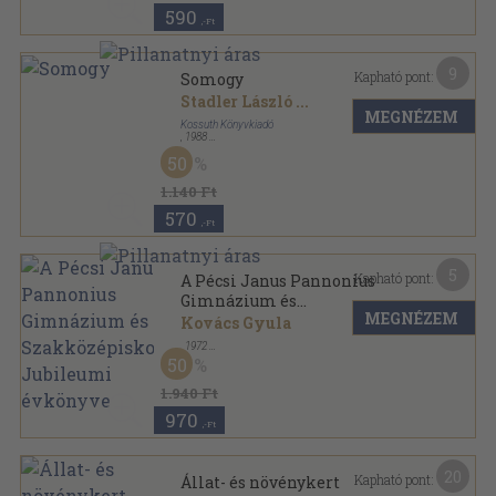
590
,-Ft
9
Kapható pont:
Somogy
Stadler László
...
MEGNÉZEM
Kossuth Könyvkiadó
,
1988
Fűzött kemény papírkötés
,
158
oldal
50
Magyarország megyéi sorozat
1.140 Ft
570
,-Ft
5
Kapható pont:
A Pécsi Janus Pannonius
Gimnázium és
MEGNÉZEM
Szakközépiskola Jubileumi
Kovács Gyula
évkönyve
,
1972
Varrott papírkötés
,
88
oldal
50
A pécsi Janus Pannonius Gimnázium és
Szakközépiskola évkönyve sorozat
1.940 Ft
970
,-Ft
20
Kapható pont:
Állat- és növénykert