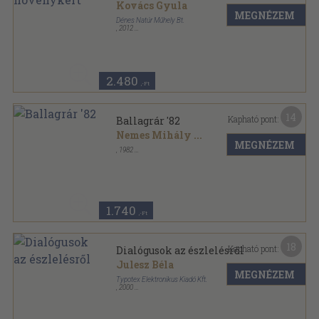
Kovács Gyula
MEGNÉZEM
Dénes Natúr Műhely Bt.
,
2012
Ragasztott papírkötés
,
95
oldal
2.480
,-Ft
14
Kapható pont:
Ballagrár '82
Nemes Mihály
...
MEGNÉZEM
,
1982
Tűzött kötés
,
138
oldal
Ballagrár sorozat
1.740
,-Ft
18
Kapható pont:
Dialógusok az észlelésről
Julesz Béla
MEGNÉZEM
Typotex Elektronikus Kiadó Kft.
,
2000
Ragasztott papírkötés
,
291
oldal
Test és lélek sorozat