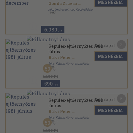
MEGNÉZEM
Gonda Zsuzsa
...
Képzőművészeti Alap Kiadóvállalata
,
1987
Ragasztott papírkötés
,
744
oldal
Művészet sorozat
6.980
,-Ft
3
Kapható pont:
Repülés-ejtőernyőzés 1981.
július
MEGNÉZEM
Büki Péter
...
Zrínyi Katonai Könyv- és Lapkiadó
,
1981
50
Tűzött kötés
,
18
oldal
Repülés-ejtőernyőzés sorozat
1.180 Ft
590
,-Ft
5
Kapható pont:
Repülés-ejtőernyőzés 1981.
június
MEGNÉZEM
Büki Péter
...
Zrínyi Katonai Könyv- és Lapkiadó
,
1981
50
Tűzött kötés
,
18
oldal
Repülés-ejtőernyőzés sorozat
1.180 Ft