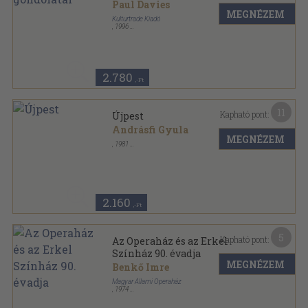
Paul Davies
MEGNÉZEM
Kulturtrade Kiadó
,
1996
Fűzött kemény papírkötés
,
253
oldal
Világ-Egyetem sorozat
2.780
,-Ft
11
Kapható pont:
Újpest
Andrásfi Gyula
MEGNÉZEM
,
1981
Ragasztott papírkötés
,
96
oldal
2.160
,-Ft
5
Kapható pont:
Az Operaház és az Erkel
Színház 90. évadja
MEGNÉZEM
Benkő Imre
Magyar Állami Operaház
,
1974
Ragasztott papírkötés
,
95
oldal