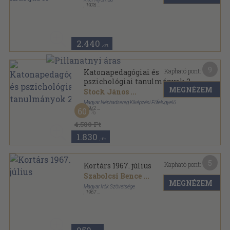
,
1976
Fűzött kemény papírkötés
,
140
oldal
Bibliotheca Bekesiensis sorozat
2.440
,-Ft
9
Kapható pont:
Katonapedagógiai és
pszichológiai tanulmányok 2.
MEGNÉZEM
Stock János
...
Magyar Néphadsereg Kiképzési Főfelügyelő
,
1972
60
Fűzött papírkötés
,
505
oldal
Katonapedagógiai és pszichológiai tanulmányok
4.580 Ft
sorozat
1.830
,-Ft
5
Kapható pont:
Kortárs 1967. július
Szabolcsi Bence
...
MEGNÉZEM
Magyar Írók Szövetsége
,
1967
Fűzött papírkötés
,
166
oldal
Kortárs sorozat