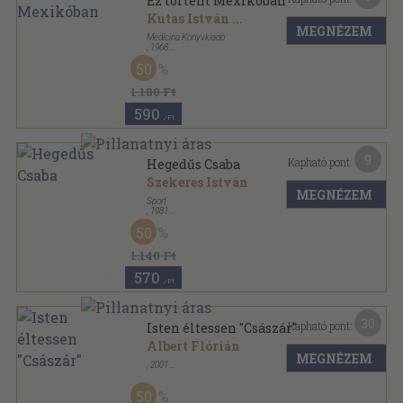
Ez történt Mexikóban
Kutas István
...
MEGNÉZEM
Medicina Könyvkiadó
,
1968
Ragasztott papírkötés
,
128
oldal
50
Ez történt... sorozat
1.180 Ft
590
,-Ft
9
Kapható pont:
Hegedűs Csaba
Szekeres István
MEGNÉZEM
Sport
,
1981
Fűzött kemény papírkötés
,
260
oldal
50
1.140 Ft
570
,-Ft
30
Kapható pont:
Isten éltessen "Császár"
Albert Flórián
MEGNÉZEM
,
2001
Fűzött keménykötés
,
264
oldal
Fradi futballmúzeum sorozat
50