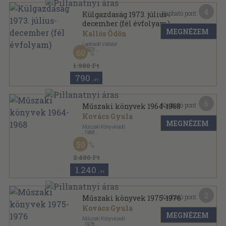
4
Kapható pont:
Külgazdaság 1973. július-
december (fél évfolyam)
MEGNÉZEM
Kallós Ödön
Lapkiadó Vállalat
,
1973
60
Könyvkötői kötés
,
573
oldal
Külgazdaság sorozat
1.980 Ft
790
,-Ft
6
Kapható pont:
Műszaki könyvek 1964-1968
Kovács Gyula
MEGNÉZEM
Műszaki Könyvkiadó
,
1968
Fűzött kemény papírkötés
,
256
oldal
50
2.480 Ft
1.240
,-Ft
2
Kapható pont:
Műszaki könyvek 1975-1976
Kovács Gyula
MEGNÉZEM
Műszaki Könyvkiadó
,
1978