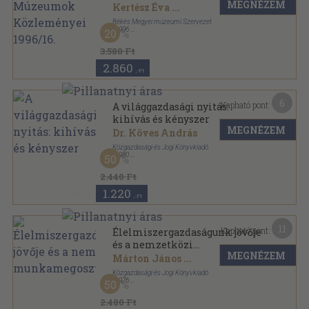
MEGNÉZEM
Kertész Éva
...
Békés Megyei múzeumi Szervezet
,
1996
20
Ragasztott papírkötés
,
459
oldal
A Békés Megyei Múzeumok Közleményei sorozat
3.580 Ft
2.860
,-Ft
6
Kapható pont:
A világgazdasági nyitás:
kihívás és kényszer
MEGNÉZEM
Dr. Köves András
Közgazdasági és Jogi Könyvkiadó
,
1980
50
Fűzött kemény papírkötés
,
420
oldal
2.440 Ft
1.220
,-Ft
11
Kapható pont:
Élelmiszergazdaságunk jövője
és a nemzetközi
MEGNÉZEM
munkamegosztás
Márton János
...
Közgazdasági és Jogi Könyvkiadó
,
1976
50
Vászon
,
486
oldal
2.480 Ft