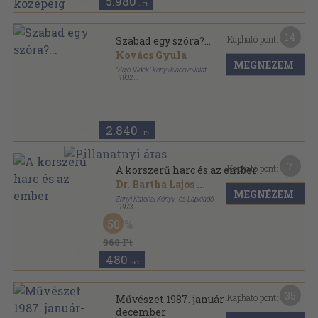
5.980
,-Ft
14
Kapható pont:
Szabad egy szóra?...
Kovács Gyula
MEGNÉZEM
"Sajó-Vidék" könyvkiadóvállalat
,
1932
Varrott papírkötés
,
105
oldal
2.840
,-Ft
7
Kapható pont:
A korszerű harc és az ember
Dr. Bartha Lajos
...
MEGNÉZEM
Zrínyi Katonai Könyv- és Lapkiadó
,
1973
Fűzött keménykötés
,
298
oldal
50
960 Ft
480
,-Ft
35
Kapható pont:
Művészet 1987. január-
december