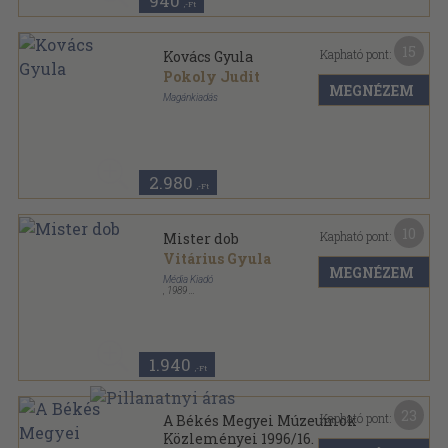
940
,-Ft
15
Kapható pont:
Kovács Gyula
Pokoly Judit
MEGNÉZEM
Magánkiadás
Fűzött kemény papírkötés
,
117
oldal
2.980
,-Ft
10
Kapható pont:
Mister dob
Vitárius Gyula
MEGNÉZEM
Média Kiadó
,
1989
Ragasztott papírkötés
,
100
oldal
1.940
,-Ft
23
Kapható pont:
A Békés Megyei Múzeumok
Közleményei 1996/16.