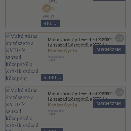
,
1974
Varrott keménykötés
,
46
oldal
50
Mai Magyar Művészet sorozat
960 Ft
480
,-Ft
30
Kapható pont:
Makó város épitészete a XVIII-
ik század közepétől a XIX-ik
MEGNÉZEM
század közepéig
Kovács Gyula
Magánkiadás
,
1929
Varrott papírkötés
,
79
oldal
Csanádvármegyei Könyvtár sorozat
5.980
,-Ft
30
Kapható pont:
Makó város épitészete a XVIII-
ik század közepétől a XIX-ik
MEGNÉZEM
század közepéig
Kovács Gyula
Magánkiadás
,
1929
Félvászon
,
79
oldal
Csanádmegyei Könyvtár sorozat