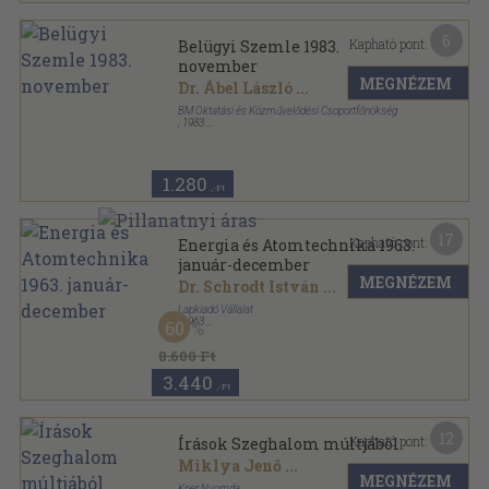
6
Kapható pont:
Belügyi Szemle 1983.
november
MEGNÉZEM
Dr. Ábel László
...
BM Oktatási és Közművelődési Csoportfőnökség
,
1983
Ragasztott papírkötés
,
128
oldal
Belügyi Szemle sorozat
1.280
,-Ft
17
Kapható pont:
Energia és Atomtechnika 1963.
január-december
MEGNÉZEM
Dr. Schrodt István
...
Lapkiadó Vállalat
,
1963
60
Könyvkötői kötés
,
572
oldal
Energia és Atomtechnika sorozat
8.600 Ft
3.440
,-Ft
12
Kapható pont:
Írások Szeghalom múltjából
Miklya Jenő
...
MEGNÉZEM
Kner Nyomda