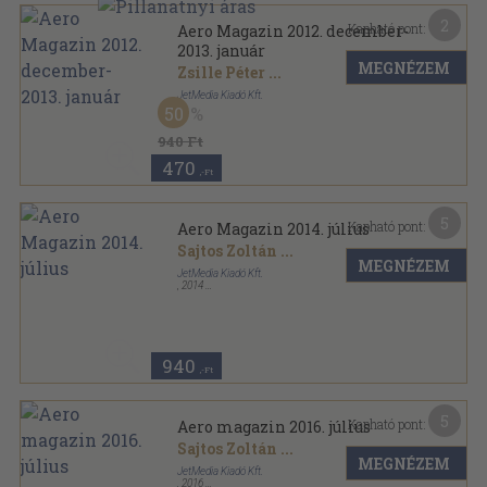
2
Kapható pont:
Aero Magazin 2012. december-
2013. január
MEGNÉZEM
Zsille Péter
...
JetMedia Kiadó Kft.
50
Tűzött kötés
,
114
oldal
Aero Magazin sorozat
940 Ft
470
,-Ft
5
Kapható pont:
Aero Magazin 2014. július
Sajtos Zoltán
...
MEGNÉZEM
JetMedia Kiadó Kft.
,
2014
Tűzött kötés
,
82
oldal
Aero Magazin sorozat
940
,-Ft
5
Kapható pont:
Aero magazin 2016. július
Sajtos Zoltán
...
MEGNÉZEM
JetMedia Kiadó Kft.
,
2016