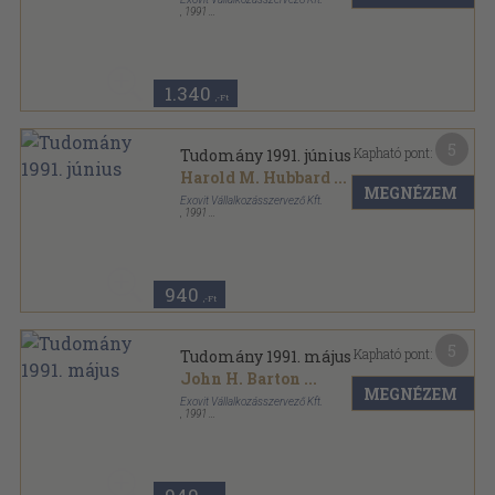
,
1991
Tűzött kötés
,
88
oldal
Tudomány sorozat
1.340
,-Ft
5
Kapható pont:
Tudomány 1991. június
Harold M. Hubbard
...
MEGNÉZEM
Exovit Vállalkozásszervező Kft.
,
1991
Tűzött kötés
,
84
oldal
Tudomány sorozat
940
,-Ft
5
Kapható pont:
Tudomány 1991. május
John H. Barton
...
MEGNÉZEM
Exovit Vállalkozásszervező Kft.
,
1991
Tűzött kötés
,
84
oldal
Tudomány sorozat