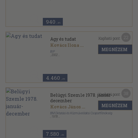
Tűzött kötés
,
82
oldal
Aero Magazin sorozat
940
,-Ft
22
Kapható pont:
Agy és tudat
Kovács Ilona
...
MEGNÉZEM
BIP
,
2002
Ragasztott papírkötés
,
242
oldal
Kognitív szeminárium sorozat
4.460
,-Ft
38
Kapható pont:
Belügyi Szemle 1978. január-
december
MEGNÉZEM
Kovács János
...
BM Oktatási és Közművelődési Csoportfőnökség
,
1978
Ragasztott papírkötés
,
1531
oldal
Belügyi Szemle sorozat
7.580
,-Ft