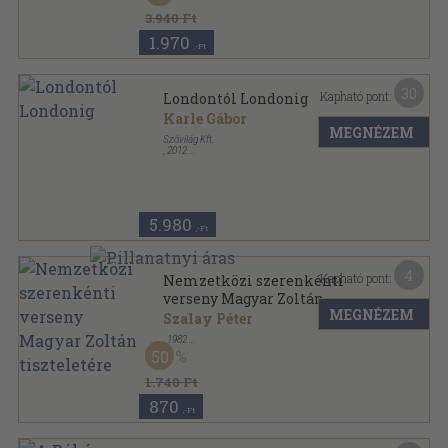
3.940 Ft
1.970
,-Ft
30
Kapható pont:
Londontól Londonig
Karle Gábor
MEGNÉZEM
Szóvilág Kft.
,
2012
Fűzött kemény papírkötés
,
300
oldal
5.980
,-Ft
4
Kapható pont:
Nemzetközi szerenkénti
verseny Magyar Zoltán
MEGNÉZEM
tiszteletére
Szalay Péter
,
1982
Tűzött kötés
,
32
oldal
50
1.740 Ft
870
,-Ft