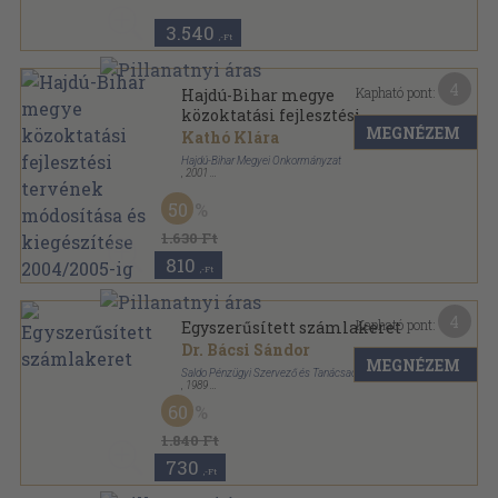
3.540
,-Ft
4
Kapható pont:
Hajdú-Bihar megye
közoktatási fejlesztési
MEGNÉZEM
tervének módosítása és
Kathó Klára
kiegészítése 2004/2005-ig
Hajdú-Bihar Megyei Önkormányzat
,
2001
Ragasztott papírkötés
,
247
oldal
50
1.630 Ft
810
,-Ft
4
Kapható pont:
Egyszerűsített számlakeret
Dr. Bácsi Sándor
MEGNÉZEM
Saldo Pénzügyi Szervező és Tanácsadó Vállalat
,
1989
Ragasztott papírkötés
,
185
oldal
60
Számvitel-Mérleg sorozat
1.840 Ft
730
,-Ft