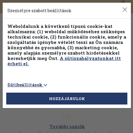
0
Toggle
Főmenü
Könyveink
navigation
Személyre szabott beállítások
Weboldalunk a következő típusú cookie-kat
alkalmazza: (1) weboldal működéséhez szükséges
technikai cookie, (2) funkcionális cookie, amely a
szolgáltatás igénybe vételét teszi az Ön számára
könnyebbé és gyorsabbá, (3) marketing cookie,
amely alapján személyre szabott hirdetésekkel
kereshetjük meg Önt.
A sütiszabályzatunkat itt
érheti el.
Sütibeállítások
HOZZÁJÁRULOK
További szűrők