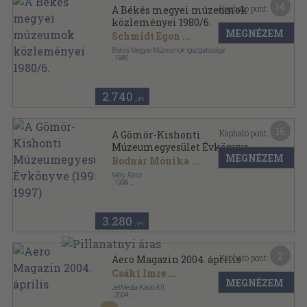
14
Kapható pont:
A Békés megyei múzeumok
közleményei 1980/6.
MEGNÉZEM
Schmidt Egon
...
Békés Megyei Múzeumok Igazgatósága
,
1980
Fűzött papírkötés
,
189
oldal
2.740
,-Ft
16
Kapható pont:
A Gömör-Kishonti
Múzeumegyesület Évkönyve
MEGNÉZEM
(1995-1997)
Bodnár Mónika
...
Méry Ratio
,
1999
Ragasztott papírkötés
,
205
oldal
A Gömör-Kishonti Múzeumegyesület Évkönyve
sorozat
3.280
,-Ft
2
Kapható pont:
Aero Magazin 2004. április
Csáki Imre
...
MEGNÉZEM
JetMedia Kiadó Kft.
,
2004
Tűzött kötés
,
82
oldal