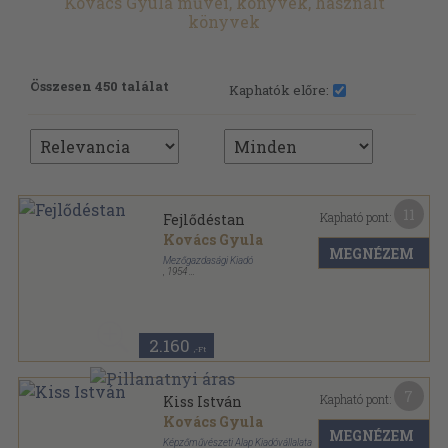
Kovács Gyula művei, könyvek, használt
könyvek
Összesen 450 találat
Kaphatók előre:
11
Kapható pont:
Fejlődéstan
Kovács Gyula
MEGNÉZEM
Mezőgazdasági Kiadó
,
1954
Félvászon
,
231
oldal
2.160
,-Ft
7
Kapható pont:
Kiss István
Kovács Gyula
MEGNÉZEM
Képzőművészeti Alap Kiadóvállalata