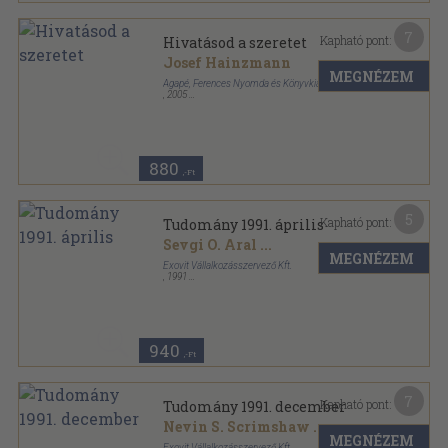
7
Kapható pont:
Hivatásod a szeretet
Josef Hainzmann
MEGNÉZEM
Agapé, Ferences Nyomda és Könyvkiadó Kft.
,
2005
Ragasztott papírkötés
,
233
oldal
880
,-Ft
5
Kapható pont:
Tudomány 1991. április
Sevgi O. Aral
...
MEGNÉZEM
Exovit Vállalkozásszervező Kft.
,
1991
Tűzött kötés
,
84
oldal
Tudomány sorozat
940
,-Ft
7
Kapható pont:
Tudomány 1991. december
Nevin S. Scrimshaw
...
MEGNÉZEM
Exovit Vállalkozásszervező Kft.