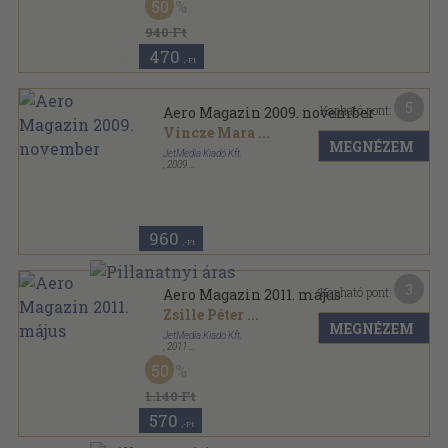
50
Aero Magazin sorozat
940 Ft
470
,-Ft
5
Kapható pont:
Aero Magazin 2009. november
Vincze Mara
...
MEGNÉZEM
JetMedia Kiadó Kft.
,
2009
Tűzött kötés
,
82
oldal
Aero Magazin sorozat
960
,-Ft
3
Kapható pont:
Aero Magazin 2011. május
Zsille Péter
...
MEGNÉZEM
JetMedia Kiadó Kft.
,
2011
Tűzött kötés
,
82
oldal
50
Aero Magazin sorozat
1.140 Ft
570
,-Ft