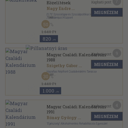
7
Kapható pont:
Közelítések
Nagy Endre
...
MEGNÉZEM
ELTE Szociológiai és Szociálpolitikai Intézet és
Továbbképző Központ
,
1991
Ragasztott papírkötés
,
235
oldal
50
1.640 Ft
820
,-Ft
9
Kapható pont:
Magyar Családi Kalendárium
1988
MEGNÉZEM
Szigethy Gábor
...
Hazafias Népfront Családvédelmi Tanácsa
,
1988
30
Ragasztott papírkötés
,
304
oldal
Magyar Családi Kalendárium sorozat
1.440 Ft
1.000
,-Ft
4
Kapható pont:
Magyar Családi Kalendárium
1991
MEGNÉZEM
Rónay György
...
"Egészség" Alkoholmentes Rehabilitációs Egyesület