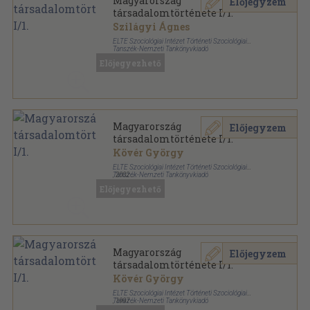
Magyarország
Előjegyzem
társadalomtörténete I/1.
Szilágyi Ágnes
ELTE Szociológiai Intézet Történeti Szociológiai
Tanszék-Nemzeti Tankönyvkiadó
Ragasztott papírkötés
,
386
oldal
Előjegyezhető
Történeti szociológiai könyvtár sorozat
Magyarország
Előjegyzem
társadalomtörténete I/1.
Kövér György
ELTE Szociológiai Intézet Történeti Szociológiai
Tanszék-Nemzeti Tankönyvkiadó
,
2002
Ragasztott papírkötés
,
386
oldal
Előjegyezhető
Történeti szociológiai könyvtár sorozat
Magyarország
Előjegyzem
társadalomtörténete I/1.
Kövér György
ELTE Szociológiai Intézet Történeti Szociológiai
Tanszék-Nemzeti Tankönyvkiadó
,
1997
Ragasztott papírkötés
,
386
oldal