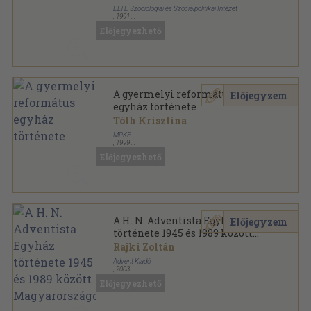
ELTE Szociológiai és Szociálpolitikai Intézet
,
1991
Ragasztott papírkötés
,
260
oldal
Előjegyezhető
Történeti elitkutatások sorozat
A gyermelyi református
Előjegyzem
egyház története
Tóth Krisztina
MPKE
,
1999
Fűzött kemény papírkötés
,
164
oldal
Előjegyezhető
Societas et Ecclesia sorozat
A H. N. Adventista Egyház
Előjegyzem
története 1945 és 1989 között
Magyarországon
Rajki Zoltán
Advent Kiadó
,
2003
Ragasztott papírkötés
,
207
oldal
Előjegyezhető
Societas et Ecclesia sorozat