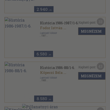
História sorozat
2.940
,-Ft
33
Kapható pont:
História 1986-1987/1-6.
Fodor István
...
MEGNÉZEM
Lapkiadó Vállalat
,
1987
Könyvkötői kötés
,
420
oldal
História sorozat
6.580
,-Ft
43
Kapható pont:
História 1986-88/1-6.
Köpeczi Béla
...
MEGNÉZEM
Lapkiadó Vállalat
,
1988
Könyvkötői kötés
,
606
oldal
História sorozat
8.580
,-Ft