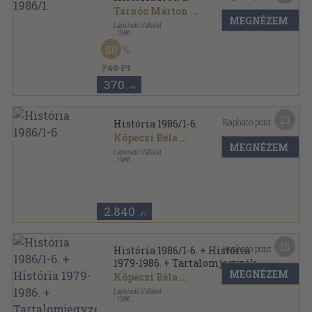
Tarnóc Márton
...
MEGNÉZEM
Lapkiadó Vállalat
,
1986
Tűzött kötés
,
34
oldal
50
História sorozat
740 Ft
370
,-Ft
23
Kapható pont:
História 1986/1-6.
Köpeczi Béla
...
MEGNÉZEM
Lapkiadó Vállalat
,
1986
Tűzött kötés
,
200
oldal
História sorozat
2.840
,-Ft
15
Kapható pont:
História 1986/1-6. + História
1979-1986. + Tartalomjegyzék
MEGNÉZEM
Köpeczi Béla
...
Lapkiadó Vállalat
,
1986
Tűzött kötés
,
218
oldal