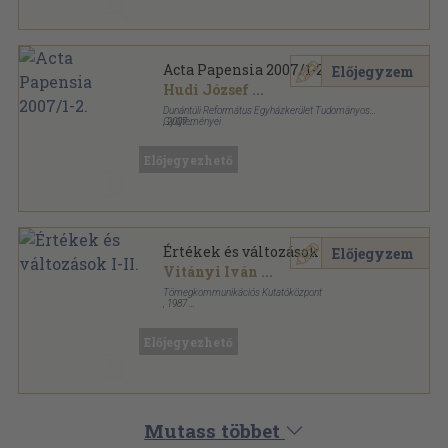
Acta Papensia 2007/1-2.
Előjegyzem
Hudi József
...
Dunántúli Református Egyházkerület Tudományos
Gyűjteményei
,
2007
Ragasztott papírkötés
,
200
oldal
Acta Papensia sorozat
Előjegyezhető
Értékek és változások I-II.
Előjegyzem
Vitányi Iván
...
Tömegkommunikációs Kutatóközpont
,
1987
Ragasztott papírkötés
,
554
oldal
Műhely sorozat
Előjegyezhető
Mutass többet