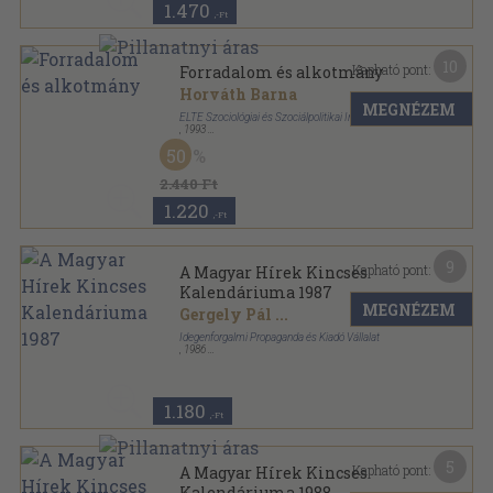
1.470
,-Ft
10
Kapható pont:
Forradalom és alkotmány
Horváth Barna
MEGNÉZEM
ELTE Szociológiai és Szociálpolitikai Intézet
,
1993
Ragasztott papírkötés
,
129
oldal
50
Történeti elitkutatások sorozat
2.440 Ft
1.220
,-Ft
9
Kapható pont:
A Magyar Hírek Kincses
Kalendáriuma 1987
MEGNÉZEM
Gergely Pál
...
Idegenforgalmi Propaganda és Kiadó Vállalat
,
1986
Ragasztott papírkötés
,
350
oldal
A Magyar Hírek Kincses Kalendáriuma sorozat
1.180
,-Ft
5
Kapható pont:
A Magyar Hírek Kincses
Kalendáriuma 1988