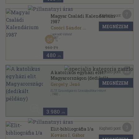
7
Kapható pont:
Magyar Családi Kalendárium
1987
MEGNÉZEM
Csoóri Sándor
...
Lapkiadó Vállalat
,
1987
50
Ragasztott papírkötés
,
253
oldal
Magyar Családi Kalendárium sorozat
960 Ft
480
,-Ft
20
Kapható pont:
A katolikus egyházi elit
Magyarországon (dedikált
MEGNÉZEM
példány)
Gergely Jenő
ELTE Szociológiai és Szociálpolitikai Intézet
,
1992
Ragasztott papírkötés
,
89
oldal
Történeti elitkutatások sorozat
3.980
,-Ft
3
Kapható pont:
Elit-bibliográfia 1/a
Kovács I. Gábor