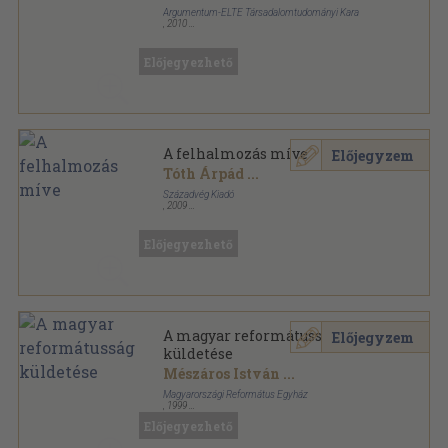
Argumentum-ELTE Társadalomtudományi Kara
,
2010
Fűzött kemény papírkötés
,
400
oldal
Előjegyezhető
A felhalmozás míve
Előjegyzem
Tóth Árpád
...
Századvég Kiadó
,
2009
Fűzött kemény papírkötés
,
601
oldal
Előjegyezhető
A magyar reformátusság
Előjegyzem
küldetése
Mészáros István
...
Magyarországi Református Egyház
,
1999
Ragasztott papírkötés
,
210
oldal
Előjegyezhető
Szárszói füzetek sorozat