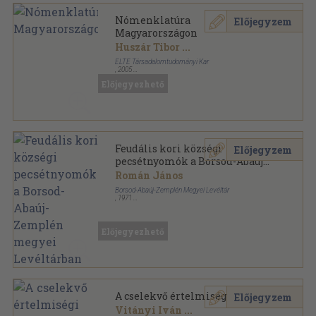
Nómenklatúra
Előjegyzem
Magyarországon
Huszár Tibor
...
ELTE Társadalomtudományi Kar
,
2005
Ragasztott papírkötés
,
372
oldal
Előjegyezhető
Történeti elitkutatások sorozat
Feudális kori községi
Előjegyzem
pecsétnyomók a Borsod-Abaúj-
Zemplén megyei Levéltárban
Román János
Borsod-Abaúj-Zemplén Megyei Levéltár
,
1971
Ragasztott papírkötés
,
46
oldal
Borsodi levéltári füzetek sorozat
Előjegyezhető
A cselekvő értelmiségi
Előjegyzem
Vitányi Iván
...