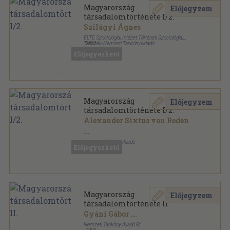
Magyarország
Előjegyzem
társadalomtörténete I/2.
Szilágyi Ágnes
ELTE Szociológiai Intézet Történeti Szociológiai
Tanszék-Nemzeti Tankönyvkiadó
,
2002
Ragasztott papírkötés
,
466
oldal
Előjegyezhető
Történeti szociológiai könyvtár sorozat
Magyarország
Előjegyzem
társadalomtörténete I/2.
Alexander Sixtus von Reden
...
Nemzeti Tankönyvkiadó
Előjegyezhető
Ragasztott papírkötés
,
466
oldal
Történeti szociológiai könyvtár sorozat
Magyarország
Előjegyzem
társadalomtörténete II.
Gyáni Gábor
...
Nemzeti Tankönyvkiadó Rt.