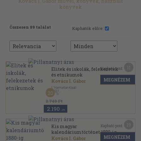
Kovács I. Gábor művei, könyvek, használt
könyvek
Összesen 89 találat
Kaphatók előre:
11
Kapható pont:
Elitek és iskolák, felekezetek
és etnikumok
MEGNÉZEM
Kovács I. Gábor
L' Harmattan Kiadó
,
2011
20
Ragasztott papírkötés
,
447
oldal
A múlt ösvényén sorozat
2.740 Ft
2.190
,-Ft
19
Kapható pont:
Kis magyar
kalendáriumtörténet 1880-ig
MEGNÉZEM
Kovács I. Gábor