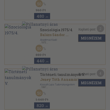
Ragasztott papírkötés
,
158
oldal
50
Szociológia sorozat
960 Ft
480
,-Ft
2
Kapható pont:
Szociológia 1975/4.
Balázs Sándor
...
MEGNÉZEM
Akadémiai Kiadó
,
1975
Ragasztott papírkötés
,
142
oldal
50
Szociológia sorozat
880 Ft
440
,-Ft
4
Kapható pont:
Történeti tanulmányok V.
Jeney Tóth Annamária
...
MEGNÉZEM
Kossuth Lajos Tudományegyetem
,
1997
Ragasztott papírkötés
,
167
oldal
50
Acta Universitatis Debrecensis de Ludovico Kossuth
nominate series historica sorozat
1.640 Ft
820
,-Ft