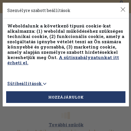
0
Toggle
Főmenü
Könyveink
navigation
Személyre szabott beállítások
Weboldalunk a következő típusú cookie-kat
alkalmazza: (1) weboldal működéséhez szükséges
technikai cookie, (2) funkcionális cookie, amely a
szolgáltatás igénybe vételét teszi az Ön számára
könnyebbé és gyorsabbá, (3) marketing cookie,
amely alapján személyre szabott hirdetésekkel
kereshetjük meg Önt.
A sütiszabályzatunkat itt
érheti el.
Sütibeállítások
HOZZÁJÁRULOK
További szűrők