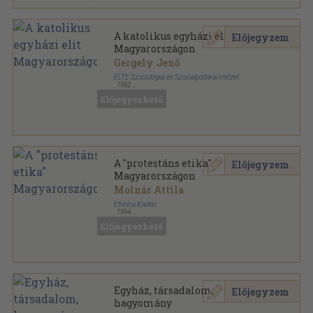
A katolikus egyházi elit
Előjegyzem
Magyarországon
Gergely Jenő
ELTE Szociológiai és Szociálpolitikai Intézet
,
1992
Ragasztott papírkötés
,
89
oldal
Előjegyezhető
Történeti elitkutatások sorozat
A "protestáns etika"
Előjegyzem
Magyarországon
Molnár Attila
Ethnica Kiadás
,
1994
Ragasztott papírkötés
,
165
oldal
Előjegyezhető
Societas et Ecclesia sorozat
Egyház, társadalom,
Előjegyzem
hagyomány