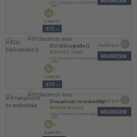
MEGNÉZEM
ELTE Szociológiai és Szociálpolitikai Intézet
,
1991
Ragasztott papírkötés
,
141
oldal
50
Történeti elitkutatások sorozat
1.140 Ft
570
,-Ft
7
Kapható pont:
Elit-bibliográfia II.
Kovács I. Gábor
MEGNÉZEM
ELTE Szociológiai és Szociálpolitikai Intézet
,
1990
Ragasztott papírkötés
,
319
oldal
50
Történeti elitkutatások sorozat
1.740 Ft
870
,-Ft
7
Kapható pont:
Evangélium és szabadság
Kertész Botond
MEGNÉZEM
Magyar Protestáns Tanulmányi Alapítvány
,
2002
Ragasztott papírkötés
,
196
oldal
50
Societas et Ecclesia sorozat
2.940 Ft