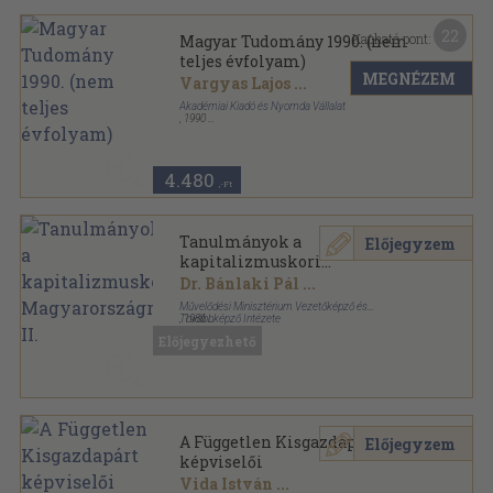
22
Kapható pont:
Magyar Tudomány 1990. (nem
teljes évfolyam)
MEGNÉZEM
Vargyas Lajos
...
Akadémiai Kiadó és Nyomda Vállalat
,
1990
Ragasztott papírkötés
,
1383
oldal
Magyar Tudomány sorozat
4.480
,-Ft
Tanulmányok a
Előjegyzem
kapitalizmuskori
Magyarországról II.
Dr. Bánlaki Pál
...
Művelődési Minisztérium Vezetőképző és
Továbbképző Intézete
,
1986
Tűzött kötés
,
55
oldal
Előjegyezhető
A Független Kisgazdapárt
Előjegyzem
képviselői
Vida István
...