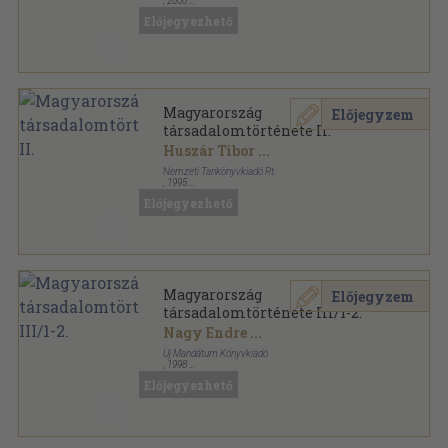
,
2000
Ragasztott papírkötés
,
540
oldal
Előjegyezhető
Történeti szociológiai könyvtár sorozat
Magyarország
Előjegyzem
társadalomtörténete II.
Huszár Tibor
...
Nemzeti Tankönyvkiadó Rt.
,
1995
Ragasztott papírkötés
,
540
oldal
Előjegyezhető
Történeti szociológiai könyvtár sorozat
Magyarország
Előjegyzem
társadalomtörténete III/1-2.
Nagy Endre
...
Új Mandátum Könyvkiadó
,
1998
Ragasztott papírkötés
,
880
oldal
Előjegyezhető
Nagyítás szociológiai könyvek sorozat