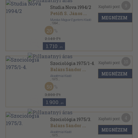
9
Kapható pont:
Studia Nova 1994/2
Petőfi S. János
...
MEGNÉZEM
Mundus Magyar Egyetemi Kiadó
,
1994
Ragasztott papírkötés
,
336
oldal
20
Studia Nova sorozat
2.140 Ft
1.710
,-Ft
10
Kapható pont:
Szociológia 1975/1-4.
Balázs Sándor
...
MEGNÉZEM
Akadémiai Kiadó
,
1975
Könyvkötői kötés
,
661
oldal
50
Szociológia sorozat
3.800 Ft
1.900
,-Ft
4
Kapható pont:
Szociológia 1975/3.
Balázs Sándor
...
MEGNÉZEM
Akadémiai Kiadó
,
1975