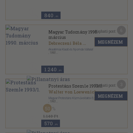
Ragasztott papírkötés
,
205
oldal
Magyar Családi Kalendárium sorozat
840
,-Ft
6
Kapható pont:
Magyar Tudomány 1990.
március
MEGNÉZEM
Debreczeni Béla
...
Akadémiai Kiadó és Nyomda Vállalat
,
1990
Ragasztott papírkötés
,
129
oldal
Magyar Tudomány sorozat
1.240
,-Ft
3
Kapható pont:
Protestáns Szemle 1993/1.
Walter von Loewenich
...
MEGNÉZEM
Magyar Protestáns Közművelődési Egyesület
,
1993
Tűzött kötés
,
80
oldal
50
Protestáns Szemle sorozat
1.140 Ft
570
,-Ft