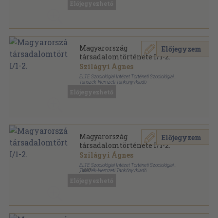
Előjegyezhető
Történeti szociológiai könyvtár sorozat
Magyarország
Előjegyzem
társadalomtörténete I/1-2.
Szilágyi Ágnes
ELTE Szociológiai Intézet Történeti Szociológiai
Tanszék-Nemzeti Tankönyvkiadó
Ragasztott papírkötés
,
852
oldal
Előjegyezhető
Történeti szociológiai könyvtár sorozat
Magyarország
Előjegyzem
társadalomtörténete I/1-2.
Szilágyi Ágnes
ELTE Szociológiai Intézet Történeti Szociológiai
Tanszék-Nemzeti Tankönyvkiadó
,
1997
Ragasztott papírkötés
,
852
oldal
Előjegyezhető
Történeti szociológiai könyvtár sorozat