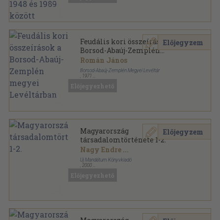
Feudális kori összeírások a
Előjegyzem
Borsod-Abaúj-Zemplén
megyei Levéltárban
Román János
Borsod-Abaúj-Zemplén Megyei Levéltár
,
1971
Ragasztott papírkötés
,
86
oldal
Előjegyezhető
Borsodi levéltári füzetek sorozat
Magyarország
Előjegyzem
társadalomtörténete 1-2.
Nagy Endre
...
Új Mandátum Könyvkiadó
,
2000
Ragasztott papírkötés
,
880
oldal
Előjegyezhető
Nagyítás szociológiai könyvek sorozat