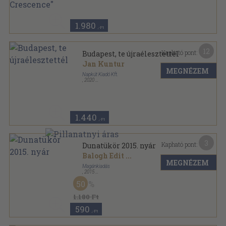
Fűzött kemény papírkötés
,
396
oldal
1.980
,-Ft
12
Kapható pont:
Budapest, te újraélesztettél
Jan Kuntur
MEGNÉZEM
Napkút Kiadó Kft.
,
2020
Ragasztott papírkötés
,
87
oldal
1.440
,-Ft
3
Kapható pont:
Dunatükör 2015. nyár
Balogh Edit
...
MEGNÉZEM
Magánkiadás
,
2015
Ragasztott papírkötés
,
104
oldal
50
Dunatükör sorozat
1.180 Ft
590
,-Ft