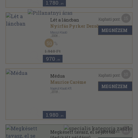
1.780
,-Ft
15
Kapható pont:
Lét a láncban
Nyírfás Pyrker Dezső
MEGNÉZEM
Masszi Kiadó
,
2006
Ragasztott papírkötés
,
339
oldal
50
1.940 Ft
970
,-Ft
10
Kapható pont:
Médua
Maurice Caréme
MEGNÉZEM
Napkút Kiadó Kft.
,
2018
Ragasztott papírkötés
,
153
oldal
1.980
,-Ft
21
Kapható pont:
Megkésett tavasz, el se jött tél
(dedikált példány)