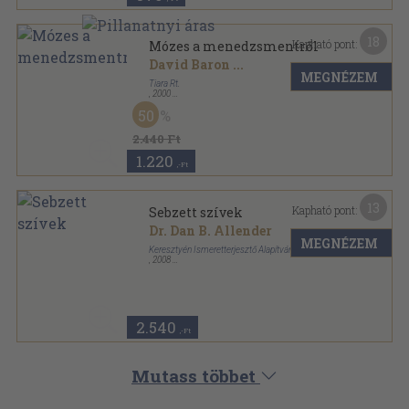
18
Kapható pont:
Mózes a menedzsmentről
David Baron
...
MEGNÉZEM
Tiara Rt.
,
2000
Fűzött kemény papírkötés
,
285
oldal
50
2.440 Ft
1.220
,-Ft
13
Kapható pont:
Sebzett szívek
Dr. Dan B. Allender
MEGNÉZEM
Keresztyén Ismeretterjesztő Alapítvány
,
2008
Ragasztott papírkötés
,
279
oldal
2.540
,-Ft
Mutass többet