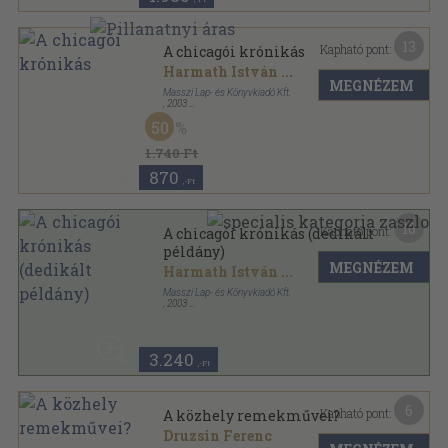
13
Kapható pont:
A chicagói krónikás
Harmath István
...
MEGNÉZEM
Masszi Lap- és Könyvkiadó Kft.
,
2003
Ragasztott papírkötés
,
165
oldal
50
1.740 Ft
870
,-Ft
16
Kapható pont:
A chicagói krónikás (dedikált
példány)
MEGNÉZEM
Harmath István
...
Masszi Lap- és Könyvkiadó Kft.
,
2003
Ragasztott papírkötés
,
165
oldal
3.240
,-Ft
6
Kapható pont:
A közhely remekművei?
Druzsin Ferenc