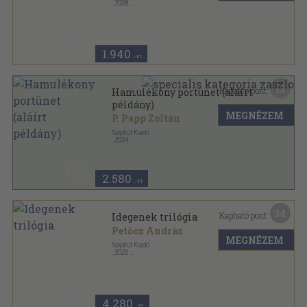
,
2008
Ragasztott papírkötés
,
132
oldal
1.940
,-Ft
13
Kapható pont:
Hamulékony portünet (aláírt
példány)
MEGNÉZEM
P. Papp Zoltán
Napkút Kiadó
,
2004
Fűzött kemény papírkötés
,
87
oldal
2.580
,-Ft
34
Kapható pont:
Idegenek trilógia
Petőcz András
MEGNÉZEM
Napkút Kiadó
,
2020
Fűzött kemény papírkötés
,
731
oldal
4.280
,-Ft