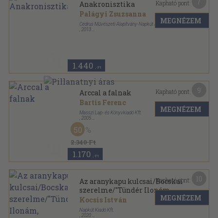
7
Kapható pont:
Anakronisztika
Palágyi Zsuzsanna
MEGNÉZEM
Cédrus Művészeti Alapítvány-Napkút Kiadó Kft.
,
2013
Ragasztott papírkötés
,
89
oldal
Pálya! sorozat
1.440
,-Ft
9
Kapható pont:
Arccal a falnak
Bartis Ferenc
MEGNÉZEM
Masszi Lap- és Könyvkiadó Kft.
,
2005
Ragasztott papírkötés
,
236
oldal
50
2.340 Ft
1.170
,-Ft
10
Kapható pont:
Az aranykapu kulcsai/Bocskai
szerelme/"Tündér Ilonám,
MEGNÉZEM
Crescence"
Kocsis István
Napkút Kiadó Kft.
,
2020