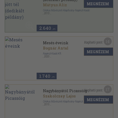
MEGNÉZEM
Mátyus Aliz
Cédrus Művészeti Alapítvány-Napkút Kiadó
,
2013
Ragasztott papírkötés
,
118
oldal
2.640
,-Ft
14
Kapható pont:
Mesés éveink
Bognár Antal
MEGNÉZEM
Napkút Kiadó Kft.
,
2020
Ragasztott papírkötés
,
160
oldal
1.740
,-Ft
17
Kapható pont:
Nagybányától Picassóig
Szakolczay Lajos
MEGNÉZEM
Cédrus Művészeti Alapítvány-Napkút Kiadó
,
2015
Fűzött kemény papírkötés
,
978
oldal