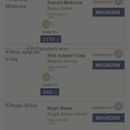
6
Kapható pont:
Pustula Moderna
Batári Gábor
MEGNÉZEM
Napkút Kiadó Kft.
,
2010
Ragasztott papírkötés
,
259
oldal
50
2.340 Ft
1.170
,-Ft
13
Kapható pont:
Régi magyar világ
Nemere István
MEGNÉZEM
Napkút Kiadó Kft.
,
2010
Ragasztott papírkötés
,
173
oldal
50
1.680 Ft
840
,-Ft
14
Kapható pont:
Rippl-Rónai
Rippl-Rónai József
MEGNÉZEM
Virág Judit Galéria
,
2018
Tűzött kötés
,
43
oldal
Virág Judit Galéria és Aukciósház sorozat