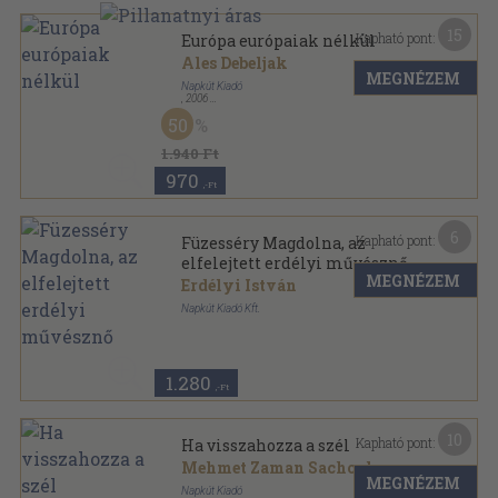
15
Kapható pont:
Európa európaiak nélkül
Ales Debeljak
MEGNÉZEM
Napkút Kiadó
,
2006
Ragasztott papírkötés
,
204
oldal
50
1.940 Ft
970
,-Ft
6
Kapható pont:
Füzesséry Magdolna, az
elfelejtett erdélyi művésznő
MEGNÉZEM
Erdélyi István
Napkút Kiadó Kft.
Tűzött kötés
,
32
oldal
Káva téka-Napút-füzetek sorozat
1.280
,-Ft
10
Kapható pont:
Ha visszahozza a szél
Mehmet Zaman Sachoglu
MEGNÉZEM
Napkút Kiadó