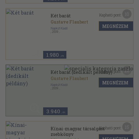
10
Kapható pont:
Két barát
Gustave Flaubert
MEGNÉZEM
Napkút Kiadó
,
2009
Ragasztott papírkötés
,
313
oldal
Remekírók Retró sorozat
1.980
,-Ft
20
Kapható pont:
Két barát (dedikált példány)
Gustave Flaubert
MEGNÉZEM
Napkút Kiadó
,
2009
Ragasztott papírkötés
,
313
oldal
Remekírók Retró sorozat
3.940
,-Ft
15
Kapható pont:
Kínai-magyar társalgási
zsebkönyv