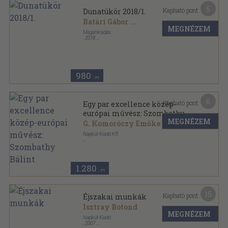
5
Kapható pont:
Dunatükör 2018/1.
Batári Gábor
...
MEGNÉZEM
Magánkiadás
,
2018
Ragasztott papírkötés
,
104
oldal
Dunatükör sorozat
980
,-Ft
6
Kapható pont:
Egy par excellence közép-
európai művész: Szombathy
MEGNÉZEM
Bálint
G. Komoróczy Emőke
Napkút Kiadó Kft.
Tűzött kötés
,
32
oldal
Káva téka-Napút-füzetek sorozat
1.280
,-Ft
15
Kapható pont:
Éjszakai munkák
Isztray Botond
MEGNÉZEM
Napkút Kiadó
,
2007