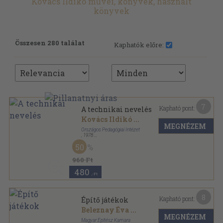
Kovács Ildikó művei, könyvek, használt
könyvek
Összesen 280 találat
Kaphatók előre:
7
Kapható pont:
A technikai nevelés
Kovács Ildikó
...
MEGNÉZEM
Országos Pedagógiai Intézet
,
1978
Ragasztott papírkötés
,
116
oldal
50
960 Ft
480
,-Ft
8
Kapható pont:
Építő játékok
Beleznay Éva
...
MEGNÉZEM
Magyar Építész Kamara