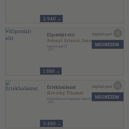
Fűzött kemény papírkötés
,
493
oldal
2.940
,-Ft
15
Kapható pont:
Elprédált elit
Adonyi Sztancs János
MEGNÉZEM
Napkút Kiadó Kft.
,
2011
Ragasztott papírkötés
,
92
oldal
1.880
,-Ft
52
Kapható pont:
Értékhalászat
Novotny Tihamér
MEGNÉZEM
Kalota Művészeti Alapítvány-Napkút Kiadó
,
2021
Ragasztott papírkötés
,
656
oldal
3.480
,-Ft