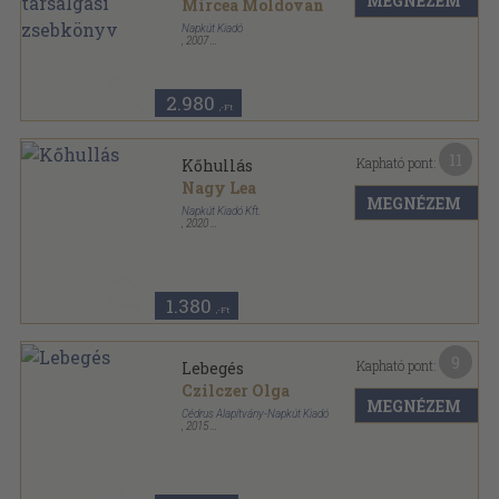
MEGNÉZEM
Mircea Moldovan
Napkút Kiadó
,
2007
Ragasztott papírkötés
,
155
oldal
2.980
,-Ft
11
Kapható pont:
Kőhullás
Nagy Lea
MEGNÉZEM
Napkút Kiadó Kft.
,
2020
Fűzött kemény papírkötés
,
98
oldal
1.380
,-Ft
9
Kapható pont:
Lebegés
Czilczer Olga
MEGNÉZEM
Cédrus Alapítvány-Napkút Kiadó
,
2015
Ragasztott papírkötés
,
229
oldal