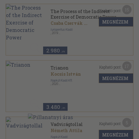
15
Kapható pont:
The Process of the Indirect
Exercise of Democratic Power
MEGNÉZEM
Csaba Cservák
...
Iurisperitus Kiadó
,
2019
Ragasztott papírkötés
,
96
oldal
Fundamenta Fontium Juris sorozat
2.980
,-Ft
17
Kapható pont:
Trianon
Kocsis István
MEGNÉZEM
Napkút Kiadó Kft.
,
2020
Fűzött kemény papírkötés
,
562
oldal
3.480
,-Ft
5
Kapható pont:
Vadvirágtollal
Németh Attila
MEGNÉZEM
Napkút Kiadó