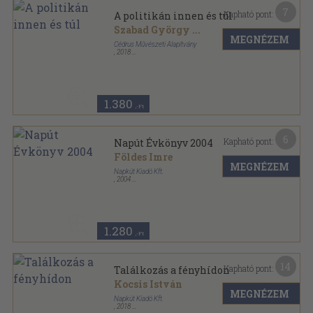
7
Kapható pont:
A politikán innen és túl
Szabad György
...
MEGNÉZEM
Cédrus Művészeti Alapítvány
,
2018
Tűzött kötés
,
48
oldal
Káva téka-Napút-füzetek sorozat
1.380
,-Ft
6
Kapható pont:
Napút Évkönyv 2004
Földes Imre
MEGNÉZEM
Napkút Kiadó Kft.
,
2004
Ragasztott papírkötés
,
128
oldal
Napút Évkönyv sorozat
1.280
,-Ft
14
Kapható pont:
Találkozás a fényhídon
Kocsis István
MEGNÉZEM
Napkút Kiadó Kft.
,
2018