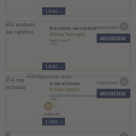
1.840
,-Ft
9
Kapható pont:
A midoszi sas rejtélye
Gülten Dayioglu
MEGNÉZEM
Napkút Kiadó Kft.
,
2015
Ragasztott papírkötés
,
174
oldal
1.840
,-Ft
12
Kapható pont:
A vas mítosza
Kilián László
MEGNÉZEM
Kalota Művészeti Alapítvány-Napkút Kiadó
,
2020
Fűzött kemény papírkötés
,
317
oldal
30
Niomé sorozat
1.980 Ft
1.380
,-Ft