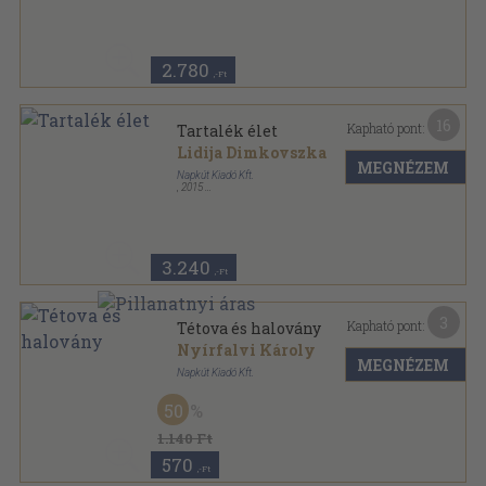
Fűzött kemény papírkötés
,
636
oldal
2.780
,-Ft
16
Kapható pont:
Tartalék élet
Lidija Dimkovszka
MEGNÉZEM
Napkút Kiadó Kft.
,
2015
Ragasztott papírkötés
,
410
oldal
3.240
,-Ft
3
Kapható pont:
Tétova és halovány
Nyírfalvi Károly
MEGNÉZEM
Napkút Kiadó Kft.
Tűzött kötés
,
24
oldal
50
Káva téka-Napút-füzetek sorozat
1.140 Ft
570
,-Ft