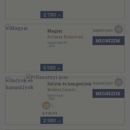
2.780
,-Ft
30
Kapható pont:
Magyar
Solmaz Kamuran
MEGNÉZEM
Napkút Kiadó Kft.
,
2012
Ragasztott papírkötés
,
318
oldal
5.980
,-Ft
15
Kapható pont:
Súlyok és hangsúlyok
Bedecs László
...
MEGNÉZEM
Napkút Kiadó
,
2009
Ragasztott papírkötés
,
303
oldal
20
Kútfő Bibliotéka sorozat
3.730 Ft
2.980
,-Ft