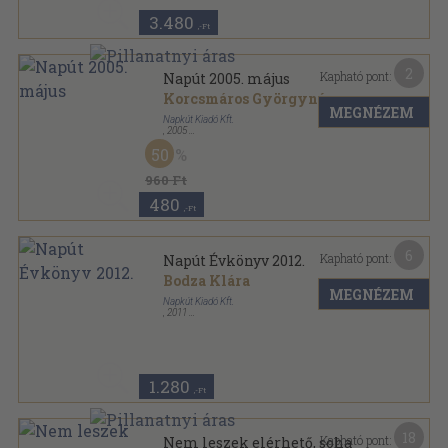
3.480
,-Ft
2
Kapható pont:
Napút 2005. május
Korcsmáros Györgyné
...
MEGNÉZEM
Napkút Kiadó Kft.
,
2005
Ragasztott papírkötés
,
120
oldal
50
Napút sorozat
960 Ft
480
,-Ft
6
Kapható pont:
Napút Évkönyv 2012.
Bodza Klára
MEGNÉZEM
Napkút Kiadó Kft.
,
2011
Ragasztott papírkötés
,
176
oldal
Napút Évkönyv sorozat
1.280
,-Ft
18
Kapható pont:
Nem leszek elérhető, soha