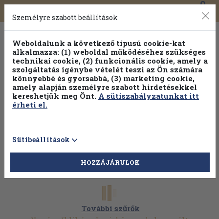
0
Toggle
Főmenü
Könyveink
navigation
Személyre szabott beállítások
Weboldalunk a következő típusú cookie-kat
alkalmazza: (1) weboldal működéséhez szükséges
technikai cookie, (2) funkcionális cookie, amely a
szolgáltatás igénybe vételét teszi az Ön számára
könnyebbé és gyorsabbá, (3) marketing cookie,
amely alapján személyre szabott hirdetésekkel
kereshetjük meg Önt.
A sütiszabályzatunkat itt
érheti el.
Sütibeállítások
HOZZÁJÁRULOK
További szűrők