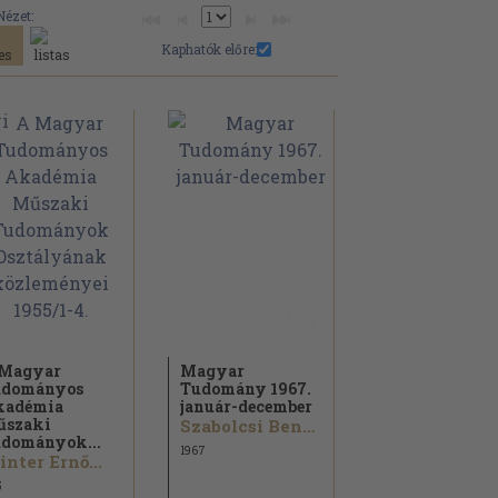
Nézet:
Kaphatók előre:
 Magyar
Magyar
udományos
Tudomány 1967.
kadémia
január-december
űszaki
Szabolcsi Bence...
dományok...
1967
nter Ernő...
5