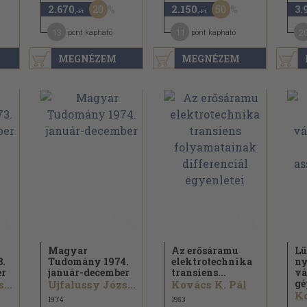
20
50
2.670
2.150
3.
,-Ft
,-Ft
13
11
2
pont kapható
pont kapható
MEGNÉZEM
MEGNÉZEM
Magyar
Az erősáramu
Lü
.
Tudomány 1974.
elektrotechnika
n
er
január-december
transiens...
vá
gé
Ujfalussy József...
Ujfalussy József...
Kovács K. Pál
Ko
1974
1953