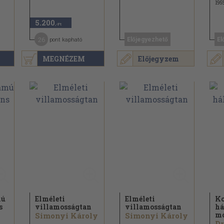
195
5.200
,-Ft
26
Előjegyezhető
El
pont kapható
MEGNÉZEM
Előjegyzem
mú
Elméleti
Elméleti
Ko
s
villamosságtan
villamosságtan
há
mó
Simonyi Károly
Simonyi Károly
..