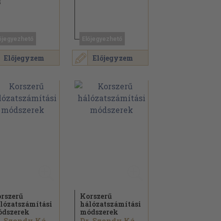
5
őjegyezhető
Előjegyezhető
Előjegyzem
Előjegyzem
rszerű
Korszerű
lózatszámítási
hálózatszámítási
dszerek
módszerek
Dr. Szendy Károly
Dr. Szendy Károly