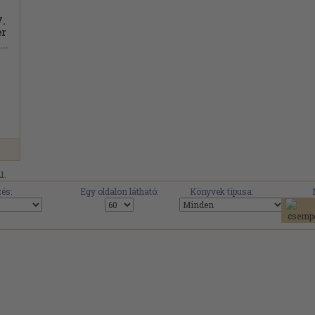
.
er
Szabolcsi Bence...
1.
és:
Egy oldalon látható:
Könyvek típusa: