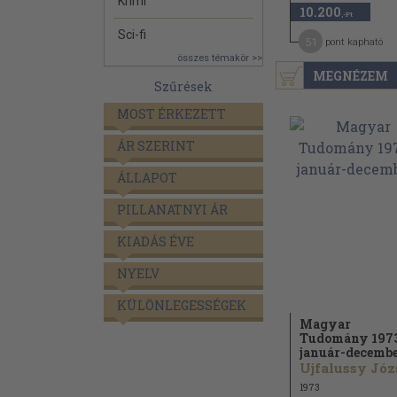
Krimi
10.200
,-Ft
Sci-fi
51
pont kapható
összes témakör >>
MEGNÉZEM
Szűrések
MOST ÉRKEZETT
ÁR SZERINT
ÁLLAPOT
PILLANATNYI ÁR
KIADÁS ÉVE
NYELV
KÜLÖNLEGESSÉGEK
Magyar
Tudomány 1973
január-decemb
1973