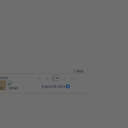
1 oldal
Nézet:
Kaphatók előre: