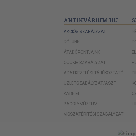
ANTIKVÁRIUM.HU
S
AKCIÓS SZABÁLYZAT
R
RÓLUNK
P
ÁTADÓPONTJAINK
E
COOKIE SZABÁLYZAT
F
ADATKEZELÉSI TÁJÉKOZTATÓ
P
ÜZLETSZABÁLYZAT/ÁSZF
K
KARRIER
C
BAGOLYMÚZEUM
H
VISSZATÉRÍTÉSI SZABÁLYZAT