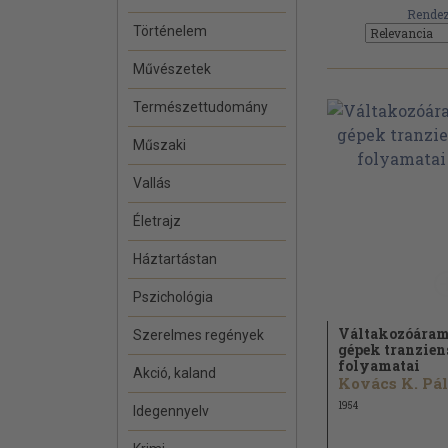
Rendez
Történelem
Művészetek
Természettudomány
Műszaki
Vallás
Életrajz
Háztartástan
Pszichológia
Váltakozóára
Szerelmes regények
gépek tranzien
folyamatai
Akció, kaland
Kovács K. Pál.
1954
Idegennyelv