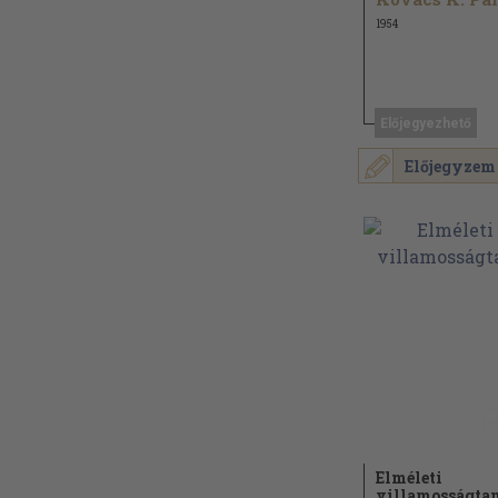
1954
Előjegyezhető
Előjegyzem
Elméleti
villamosságta