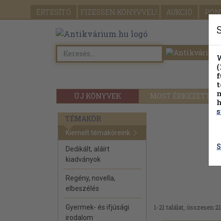
ÉRTESÍTŐ
FIZESSEN
KÖNYVVEL!
AUKCIÓ
PON
W
(
f
t
m
ÚJ KÖNYVEK
MOST ÉRKEZETT
h
s
TÉMAKÖR
Kiemelt témaköreink
S
Dedikált, aláírt
kiadványok
Regény, novella,
elbeszélés
Gyermek- és ifjúsági
1-21 találat, összesen 21
irodalom