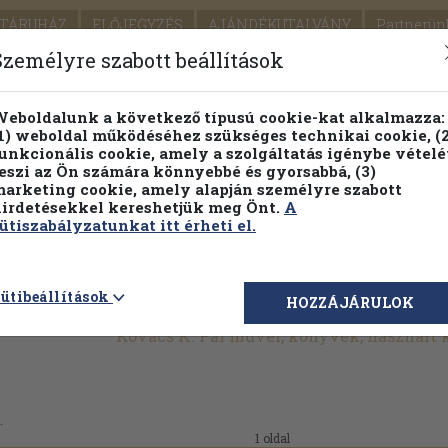
TÁRUHÁZ
ELŐJEGYZÉS
AJÁNDÉKUTALVÁNY
Partnerün
SZÁLLÍTÁS
SEGÍTSÉG
Személyre szabott beállítások
1.
Részletes kereső
Témaköri fa
eboldalunk a következő típusú cookie-kat alkalmazza:
1) weboldal működéséhez szükséges technikai cookie, (2
KIADV
unkcionális cookie, amely a szolgáltatás igénybe vételé
LEGNA
eszi az Ön számára könnyebbé és gyorsabbá, (3)
arketing cookie, amely alapján személyre szabott
PILLANATNYI ÁRAINK
FENNTARTHATÓ OLVASMÁN
irdetésekkel kereshetjük meg Önt.
A
ütiszabályzatunkat itt érheti el.
ütibeállítások
HOZZÁJÁRULOK
Kovács K. Pál művei, könyvek, használt
.
1 oldal