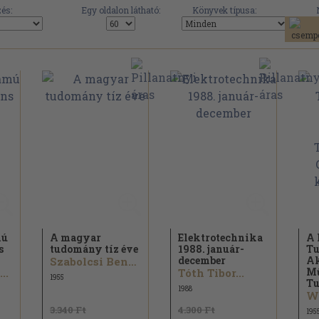
és:
Egy oldalon látható:
Könyvek típusa:
mú
A magyar
Elektrotechnika
A
s
tudomány tíz éve
1988. január-
T
december
A
Szabolcsi Bence...
M
..
Tóth Tibor...
1955
Tu
1988
Wi
3.340 Ft
4.300 Ft
195