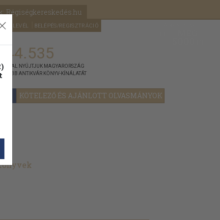
k: Régiségkereskedés.hu
A kosaram
HÍRLEVÉL
BELÉPÉS/REGISZTRÁCIÓ
MÉG
0
5000
Ft
144.535
)
ÁNNYAL NYÚJTJUK MAGYARORSZÁG
t
GYOBB ANTIKVÁR KÖNYV-KÍNÁLATÁT
YOK
KÖTELEZŐ ÉS AJÁNLOTT OLVASMÁNYOK
 könyvek