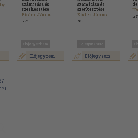
számítása és
számítása és
de
ly
szerkesztése
szerkesztése
Tó
Eisler János
Eisler János
198
1957
1957
Előjegyezhető
Előjegyezhető
El
Előjegyzem
Előjegyzem