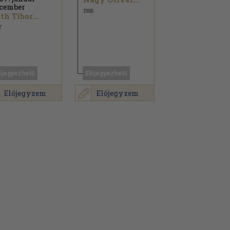
cember
1988
th Tibor...
7
őjegyezhető
Előjegyezhető
Előjegyzem
Előjegyzem