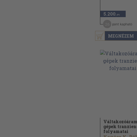
5.200
,-Ft
26
pont kapható
MEGNÉZEM
Váltakozóára
gépek tranzien
folyamatai
Kovács K. Pál.