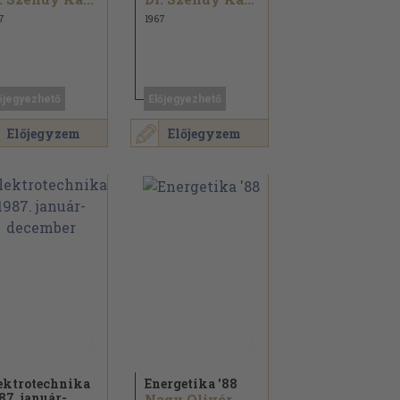
7
1967
őjegyezhető
Előjegyezhető
Előjegyzem
Előjegyzem
ektrotechnika
Energetika '88
87. január-
Nagy Olivér...