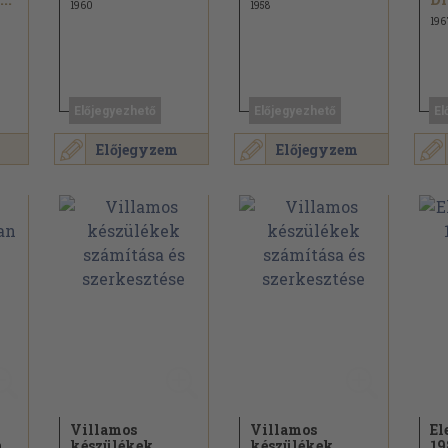
1960
1958
196
Előjegyezhető
Előjegyezhető
El
Előjegyzem
Előjegyzem
Villamos
Villamos
El
n
készülékek
készülékek
19