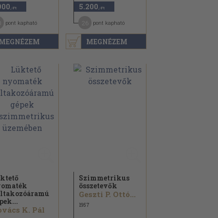
900
5.200
,-Ft
,-Ft
0
26
pont kapható
pont kapható
MEGNÉZEM
MEGNÉZEM
ktető
Szimmetrikus
yomaték
összetevők
ltakozóáramú
Geszti P. Ottó...
pek...
1957
vács K. Pál