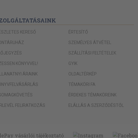
ZOLGÁLTATÁSAINK
ÉSZLETES KERESŐ
ÉRTESÍTŐ
ONTÁRUHÁZ
SZEMÉLYES ÁTVÉTEL
LŐJEGYZÉS
SZÁLLÍTÁSI FELTÉTELEK
IZESSEN KÖNYVVEL!
GYIK
ILLANATNYI ÁRAINK
OLDALTÉRKÉP
ÖNYVFELVÁSÁRLÁS
TÉMAKÖRI FA
SOMAGKÖVETÉS
ÉRDEKES TÉMAKÖREINK
ÍRLEVÉL FELIRATKOZÁS
ELÁLLÁS A SZERZŐDÉSTŐL