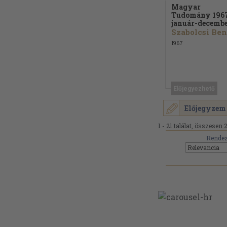
Magyar
Tudomány 1967
január-decemb
1967
Előjegyezhető
Előjegyzem
1 - 21 találat, összesen 2
Rendez