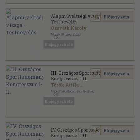
Alapműveltségi vizsga -
Előjegyzem
Testnevelés
Ozsváth Károly
Mozaik Oktatási Stúdió
,
1998
Tűzött kötés
,
47
oldal
Előjegyezhető
Nemzeti alaptanterv sorozat
III. Országos Sporttudományi
Előjegyzem
Kongresszus I-II.
Török Attila
...
Magyar Sporttudományi Társaság
,
1999
Ragasztott papírkötés
,
706
oldal
Előjegyezhető
IV. Országos Sporttudományi
Előjegyzem
Kongresszus I-II.