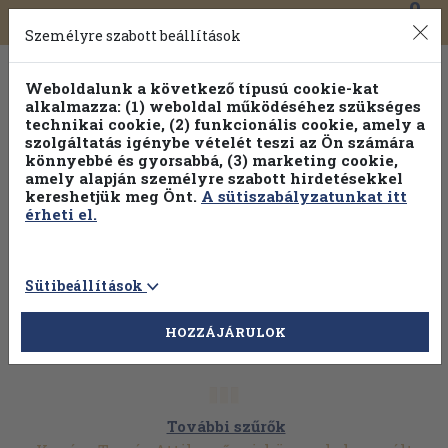
0
Toggle
Főmenü
Könyveink
navigation
Személyre szabott beállítások
Weboldalunk a következő típusú cookie-kat
alkalmazza: (1) weboldal működéséhez szükséges
technikai cookie, (2) funkcionális cookie, amely a
szolgáltatás igénybe vételét teszi az Ön számára
könnyebbé és gyorsabbá, (3) marketing cookie,
Válogasson több mint 1.000.000 kiadványunk közül
10-
amely alapján személyre szabott hirdetésekkel
100% kedvezménnyel!
kereshetjük meg Önt.
A sütiszabályzatunkat itt
érheti el.
Sütibeállítások
HOZZÁJÁRULOK
További szűrők