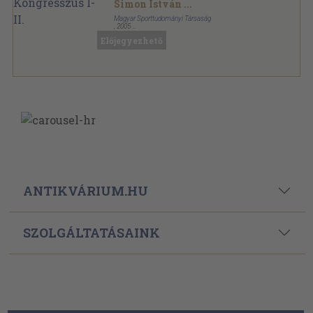
Simon István
...
Magyar Sporttudományi Társaság
,
2005
Ragasztott papírkötés
,
649
oldal
Előjegyezhető
ANTIKVÁRIUM.HU
SZOLGÁLTATÁSAINK