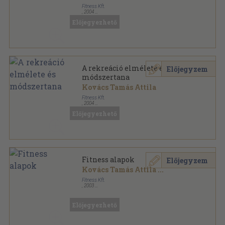
Fitness Kft.
,
2004
Ragasztott papírkötés
,
342
oldal
Előjegyezhető
Fitness Akadémia sorozat
A rekreáció elmélete és
Előjegyzem
módszertana
Kovács Tamás Attila
Fitness Kft.
,
2004
Ragasztott papírkötés
,
342
oldal
Előjegyezhető
Fitness Akadémia sorozat
Fitness alapok
Előjegyzem
Kovács Tamás Attila
...
Fitness Kft.
,
2003
Ragasztott papírkötés
,
151
oldal
Fitness Akadémia sorozat
Előjegyezhető