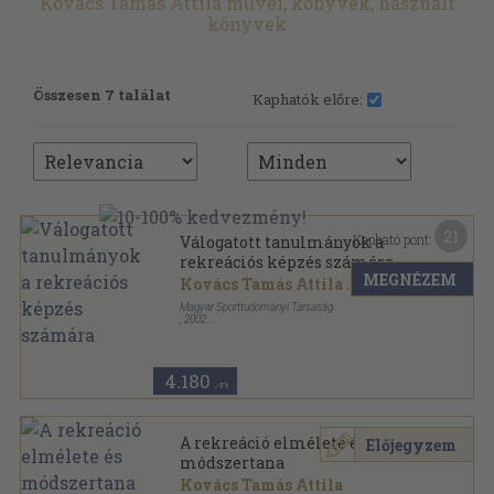
Kovács Tamás Attila művei, könyvek, használt
könyvek
Összesen 7 találat
Kaphatók előre:
21
Kapható pont:
Válogatott tanulmányok a
rekreációs képzés számára
MEGNÉZEM
Kovács Tamás Attila
...
Magyar Sporttudományi Társaság
,
2002
Ragasztott papírkötés
,
231
oldal
4.180
,-Ft
A rekreáció elmélete és
Előjegyzem
módszertana
Kovács Tamás Attila