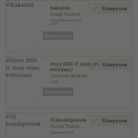
Kakasülő
Előjegyzem
Szegő András
Central Médiacsoport Zrt.
,
2015
Ragasztott papírkötés
,
235
oldal
Nők Lapja Műhely sorozat
Előjegyezhető
Story 2000. II. (nem teljes
Előjegyzem
évfolyam)
Ómolnár Miklós
,
2000
Könyvkötői kötés
,
1114
oldal
Story sorozat
Előjegyezhető
Új beszélgetések
Előjegyzem
Koltai Tamás
...
Budapest-Print Kft.