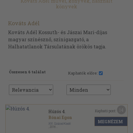
Kováts Adél művei, könyvek, használt
könyvek
Kováts Adél
Kováts Adél Kossuth- és Jászai Mari-díjas
magyar színésznő, színigazgató, a
Halhatatlanok Társulatának örökös tagja.
Összesen 6 találat
Kaphatók előre:
14
Kapható pont:
Húzós 4.
Rónai Egon
MEGNÉZEM
XXI. Század Kiadó
,
2016
Ragasztott papírkötés
,
351
oldal