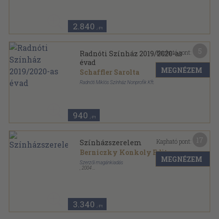
2.840
,-Ft
5
Kapható pont:
Radnóti Színház 2019/2020-as
évad
MEGNÉZEM
Schaffler Sarolta
Radnóti Miklós Színház Nonprofik Kft.
Ragasztott papírkötés
,
98
oldal
Radnóti Színház sorozat
940
,-Ft
17
Kapható pont:
Színházszerelem
Berniczky Konkoly Edit
...
MEGNÉZEM
Szerzői magánkiadás
,
2004
Fűzött kemény papírkötés
,
168
oldal
3.340
,-Ft