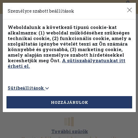
0
Toggle
Főmenü
Könyveink
navigation
Személyre szabott beállítások
Weboldalunk a következő típusú cookie-kat
alkalmazza: (1) weboldal működéséhez szükséges
technikai cookie, (2) funkcionális cookie, amely a
szolgáltatás igénybe vételét teszi az Ön számára
könnyebbé és gyorsabbá, (3) marketing cookie,
amely alapján személyre szabott hirdetésekkel
kereshetjük meg Önt.
A sütiszabályzatunkat itt
érheti el.
Sütibeállítások
HOZZÁJÁRULOK
További szűrők