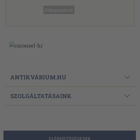
Fűzött kemény papírkötés
,
389
oldal
Előjegyezhető
ANTIKVÁRIUM.HU
SZOLGÁLTATÁSAINK
ELÉRHETŐSÉGEINK