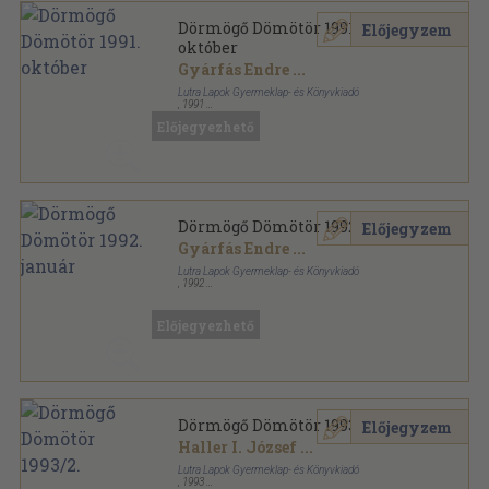
Dörmögő Dömötör 1991.
Előjegyzem
október
Gyárfás Endre
...
Lutra Lapok Gyermeklap- és Könyvkiadó
,
1991
Tűzött kötés
,
23
oldal
Előjegyezhető
Dörmögő Dömötör sorozat
Dörmögő Dömötör 1992. január
Előjegyzem
Gyárfás Endre
...
Lutra Lapok Gyermeklap- és Könyvkiadó
,
1992
Tűzött kötés
,
22
oldal
Dörmögő Dömötör sorozat
Előjegyezhető
Dörmögő Dömötör 1993/2.
Előjegyzem
Haller I. József
...
Lutra Lapok Gyermeklap- és Könyvkiadó
,
1993