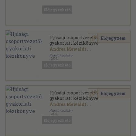
Tűzött kötés
,
26
oldal
Dörmögő Dömötör sorozat
Előjegyezhető
Ifjúsági csoportvezetők
Előjegyzem
gyakorlati kézikönyve
Andrea Mewaldt
...
Nagyító Alapítvány
,
2004
Ragasztott papírkötés
,
155
oldal
Előjegyezhető
Ifjúsági csoportvezetők
Előjegyzem
gyakorlati kézikönyve
Andrea Mewaldt
...
Nagyító Alapítvány
,
2005
Ragasztott papírkötés
,
167
oldal
Előjegyezhető