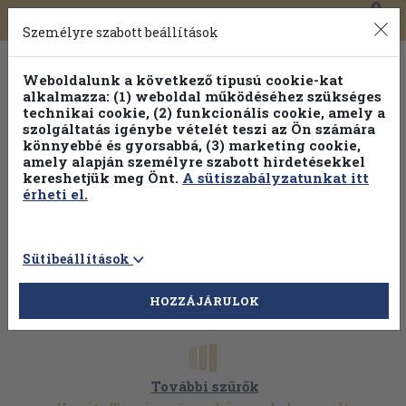
0
Toggle
Főmenü
Könyveink
navigation
Személyre szabott beállítások
Weboldalunk a következő típusú cookie-kat
alkalmazza: (1) weboldal működéséhez szükséges
technikai cookie, (2) funkcionális cookie, amely a
szolgáltatás igénybe vételét teszi az Ön számára
könnyebbé és gyorsabbá, (3) marketing cookie,
Válogasson több mint 30 000 kötet közül
amely alapján személyre szabott hirdetésekkel
Hobbi témakörökben
20% kedvezménnyel!
kereshetjük meg Önt.
A sütiszabályzatunkat itt
érheti el.
Sütibeállítások
HOZZÁJÁRULOK
További szűrők