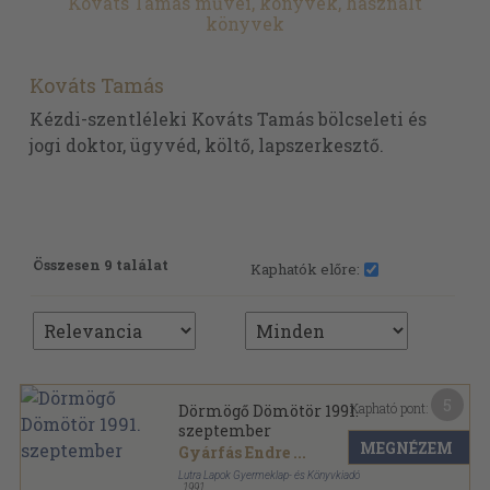
Kováts Tamás művei, könyvek, használt
könyvek
Kováts Tamás
Kézdi-szentléleki Kováts Tamás bölcseleti és
jogi doktor, ügyvéd, költő, lapszerkesztő.
Összesen 9 találat
Kaphatók előre:
5
Kapható pont:
Dörmögő Dömötör 1991.
szeptember
MEGNÉZEM
Gyárfás Endre
...
Lutra Lapok Gyermeklap- és Könyvkiadó
,
1991