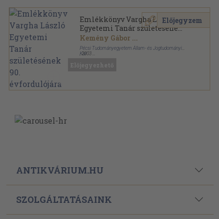
Emlékkönyv Vargha László
Előjegyzem
Egyetemi Tanár születésének
90. évfordulójára
Kemény Gábor
...
Pécsi Tudományegyetem Állam- és Jogtudományi
Kar
,
2003
Fűzött kemény papírkötés
,
285
oldal
Előjegyezhető
Studia iuridica auctoritate universitatis Pécs publicata
sorozat
ANTIKVÁRIUM.HU
SZOLGÁLTATÁSAINK