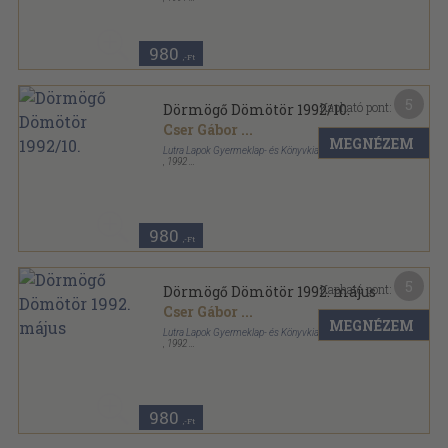
Tűzött kötés
,
23
oldal
Dörmögő Dömötör sorozat
980
,-Ft
5
Kapható pont:
Dörmögő Dömötör 1992/10.
Cser Gábor
...
MEGNÉZEM
Lutra Lapok Gyermeklap- és Könyvkiadó
,
1992
Tűzött kötés
,
23
oldal
Dörmögő Dömötör sorozat
980
,-Ft
5
Kapható pont:
Dörmögő Dömötör 1992. május
Cser Gábor
...
MEGNÉZEM
Lutra Lapok Gyermeklap- és Könyvkiadó
,
1992
Tűzött kötés
,
23
oldal
Dörmögő Dömötör sorozat
980
,-Ft