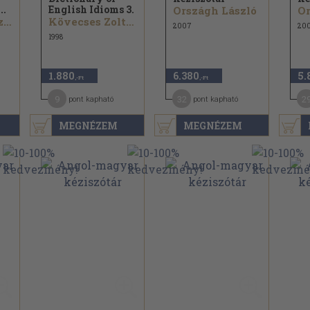
..
English Idioms 3.
Országh László
Or
András T. László...
Kövecses Zoltán
2007
20
1998
1.880
6.380
5.
,-Ft
,-Ft
9
32
2
pont kapható
pont kapható
MEGNÉZEM
MEGNÉZEM