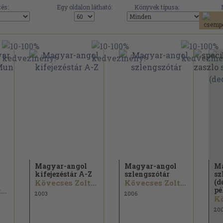
és:
Egy oldalon látható:
Könyvek típusa:
Magyar-angol
Magyar-angol
Ma
kifejezéstár A-Z
szlengszótár
sz
(d
Kövecses Zoltán
Kövecses Zoltán
pé
Kövecses Zoltán
2003
2006
20