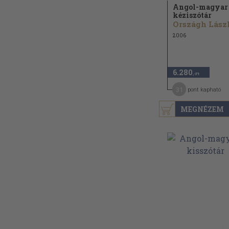
Angol-magyar
kéziszótár
Országh Lász
2006
6.280
,-Ft
31
pont kapható
MEGNÉZEM