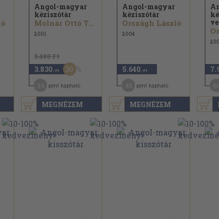
Angol-magyar
Angol-magyar
An
kéziszótár
kéziszótár
ké
ve
ló
Molnár Ottó Tamás
Országh László
Or
2001
2004
20
5.480 Ft
30
3.830
5.640
7.
,-Ft
,-Ft
34
45
6
pont kapható
pont kapható
MEGNÉZEM
MEGNÉZEM