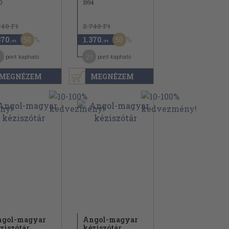
0
1994
740 Ft
2.740 Ft
50
50
370
1.370
,-Ft
,-Ft
1
21
pont kapható
pont kapható
MEGNÉZEM
MEGNÉZEM
gol-magyar
Angol-magyar
ziszótár
kéziszótár