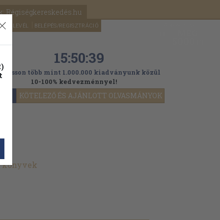
k: Régiségkereskedés.hu
A kosaram
HÍRLEVÉL
BELÉPÉS/REGISZTRÁCIÓ
MÉG
0
5000
Ft
15:50:37
)
ogasson több mint 1.000.000 kiadványunk közül
t
10-100% kedvezménnyel!
YOK
KÖTELEZŐ ÉS AJÁNLOTT OLVASMÁNYOK
t könyvek