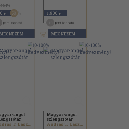
700 Ft
50
0
1.900
,-Ft
,-Ft
3
10
pont kapható
pont kapható
MEGNÉZEM
MEGNÉZEM
gyar-angol
Magyar-angol
lengszótár
szlengszótár
András T. László...
András T. László...