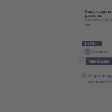
Angol-magyar
kisszótár
2015
1.980
,-Ft
10
pont kapható
MEGNÉZEM