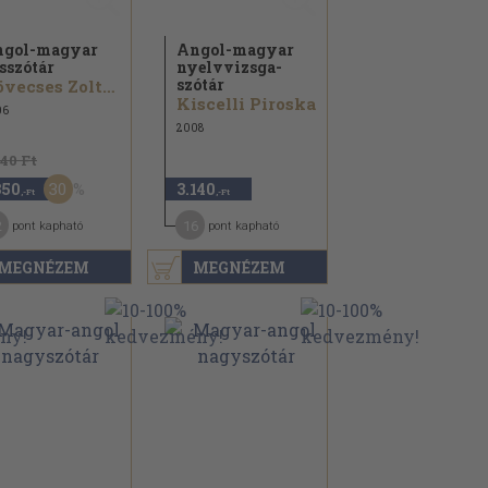
gol-magyar
Angol-magyar
sszótár
nyelvvizsga-
szótár
Kövecses Zoltán
Kiscelli Piroska
06
2008
940 Ft
30
350
3.140
,-Ft
,-Ft
2
16
pont kapható
pont kapható
MEGNÉZEM
MEGNÉZEM