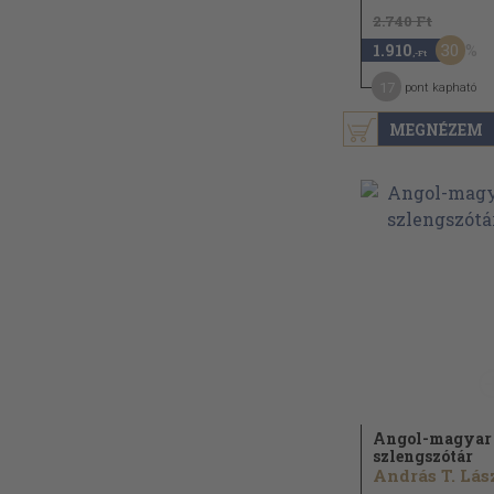
2.740 Ft
30
1.910
,-Ft
17
pont kapható
MEGNÉZEM
Angol-magyar
szlengszótár