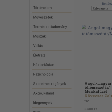
Rendez
Történelem
Művészetek
Természettudomány
Műszaki
Vallás
Életrajz
Háztartástan
Pszichológia
Angol-magyar
Szerelmes regények
idiómaszótár/
Munkafüzet
Akció, kaland
2001
Idegennyelv
3.480 Ft