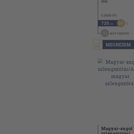
1994
1.800 Ft
60
720
,-Ft
11
pont kapható
MEGNÉZEM
Magyar-angol
szlengszótár/