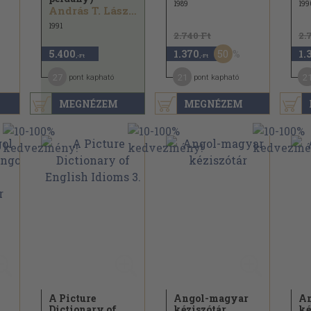
1989
199
András T. László...
1991
2.740 Ft
2.
50
5.400
1.370
1.
,-Ft
,-Ft
27
21
2
pont kapható
pont kapható
MEGNÉZEM
MEGNÉZEM
A Picture
Angol-magyar
An
Dictionary of
kéziszótár
ké