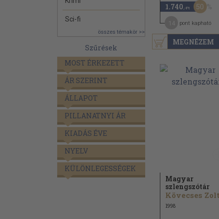
Krimi
50
1.740
,-Ft
Sci-fi
14
pont kapható
összes témakör >>
MEGNÉZEM
Szűrések
MOST ÉRKEZETT
ÁR SZERINT
ÁLLAPOT
PILLANATNYI ÁR
KIADÁS ÉVE
NYELV
KÜLÖNLEGESSÉGEK
Magyar
szlengszótár
1998