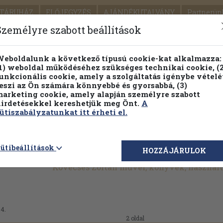
TÁRUHÁZ
ELŐJEGYZÉS
AJÁNDÉKUTALVÁNY
Partnerün
SZÁLLÍTÁS
SEGÍTSÉG
Személyre szabott beállítások
Részletes kereső
Témaköri fa
eboldalunk a következő típusú cookie-kat alkalmazza:
1) weboldal működéséhez szükséges technikai cookie, (2
Vál
unkcionális cookie, amely a szolgáltatás igénybe vételé
eszi az Ön számára könnyebbé és gyorsabbá, (3)
arketing cookie, amely alapján személyre szabott
PILLANATNYI ÁRAINK
FENNTARTHATÓ OLVASMÁN
irdetésekkel kereshetjük meg Önt.
A
ütiszabályzatunkat itt érheti el.
ütibeállítások
HOZZÁJÁRULOK
Kövecses Zoltán művei, könyvek, használ
04.
2 oldal