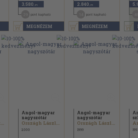
3.580
2.840
5.
,-Ft
,-Ft
29
14
4
pont kapható
pont kapható
MEGNÉZEM
MEGNÉZEM
Angol-magyar
Angol-magyar
An
nagyszótár
nagyszótár
sz
Kövecses Zoltán
Országh László...
Országh László...
2000
1999
199