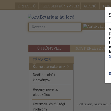
ÉRTESÍTŐ
FIZESSEN
KÖNYVVEL!
AUKCIÓ
PON
W
(
f
t
m
ÚJ KÖNYVEK
MOST ÉRKEZETT
h
s
TÉMAKÖR
Kiemelt témaköreink
S
Dedikált, aláírt
kiadványok
Regény, novella,
elbeszélés
Gyermek- és ifjúsági
1-60 találat, összesen 1
irodalom