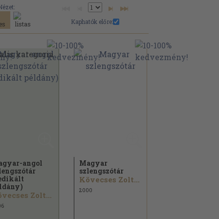
Nézet:
Kaphatók előre:
gyar-angol
Magyar
lengszótár
szlengszótár
edikált
Kövecses Zoltán
ldány)
2000
Kövecses Zoltán
06