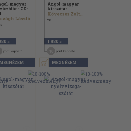
gol-magyar
Angol-magyar
ziszótár - CD-
kisszótár
l
Kövecses Zoltán
szágh László
2011
05
980
1.980
,-Ft
,-Ft
4
10
pont kapható
pont kapható
MEGNÉZEM
MEGNÉZEM