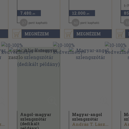
1.
7.480
12.000
85
,-Ft
,-Ft
37
60
1
pont kapható
pont kapható
MEGNÉZEM
MEGNÉZEM
Angol-magyar
Magyar-angol
Ma
szlengszótár
szlengszótár
sz
(dedikált
András T. László...
András T. László...
példány)