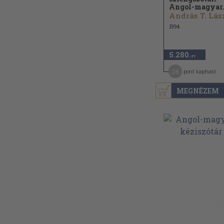
Angol-magyar.
1994
5.280
,-Ft
26
pont kapható
MEGNÉZEM