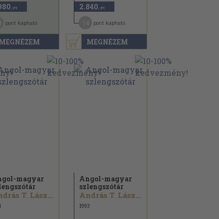
980
2.840
,-Ft
,-Ft
8
14
pont kapható
pont kapható
MEGNÉZEM
MEGNÉZEM
gol-magyar
Angol-magyar
lengszótár
szlengszótár
András T. László...
András T. László...
1
1993