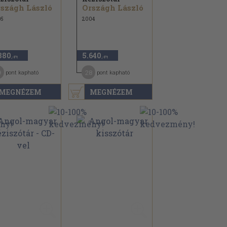
szágh László
Országh László
05
2004
880
5.640
,-Ft
,-Ft
9
28
pont kapható
pont kapható
MEGNÉZEM
MEGNÉZEM