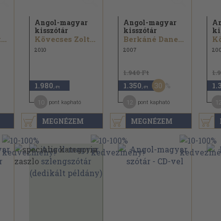
Angol-magyar
Angol-magyar
An
kisszótár
kisszótár
ki
Kövecses Zoltán
Kövecses Zoltán
Berkáné Danesch Marianne
2010
2007
20
1.940 Ft
1.
30
1.980
1.350
1.
,-Ft
,-Ft
10
12
1
pont kapható
pont kapható
MEGNÉZEM
MEGNÉZEM