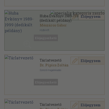
Huba Évkönyv 1989-1999
Előjegyzem
(dedikált példány)
Mészáros Gábor
HUBA Kft.
Tűzött kötés
,
26
oldal
Előjegyezhető
Huba sorozat
Tárlatvezető
Előjegyzem
Dr. Pipics Zoltán
Szerzői magánkiadás
Fűzött papírkötés
,
224
oldal
Előjegyezhető
Tárlatvezető
Előjegyzem