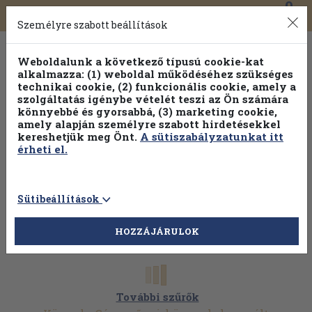
0
Toggle
Főmenü
Könyveink
navigation
Személyre szabott beállítások
Weboldalunk a következő típusú cookie-kat
alkalmazza: (1) weboldal működéséhez szükséges
technikai cookie, (2) funkcionális cookie, amely a
szolgáltatás igénybe vételét teszi az Ön számára
könnyebbé és gyorsabbá, (3) marketing cookie,
amely alapján személyre szabott hirdetésekkel
kereshetjük meg Önt.
A sütiszabályzatunkat itt
érheti el.
Sütibeállítások
HOZZÁJÁRULOK
További szűrők