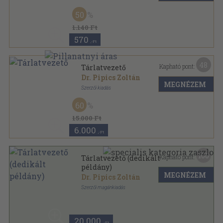
Tűzött kötés
,
26
oldal
50
Huba sorozat
1.140 Ft
570
,-Ft
48
Kapható pont:
Tárlatvezető
Dr. Pipics Zoltán
MEGNÉZEM
Szerzői kiadás
Félbőr
,
224
oldal
60
15.000 Ft
6.000
,-Ft
100
Kapható pont:
Tárlatvezető (dedikált
példány)
MEGNÉZEM
Dr. Pipics Zoltán
Szerzői magánkiadás
Fűzött papírkötés
,
224
oldal
20.000
,-Ft