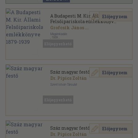
A Budapesti M. Kir. Állami
Előjegyzem
Felsőipariskola emlékkönyve
1879-1939
Grofcsik János
...
Magánkiadás
,
1939
Vászon
,
271
oldal
Előjegyezhető
Száz magyar festő
Előjegyzem
Dr. Pipics Zoltán
Szent István Társulat
Könyvkötői kötés
,
221
oldal
Előjegyezhető
Száz magyar festő
Előjegyzem
Dr. Pipics Zoltán