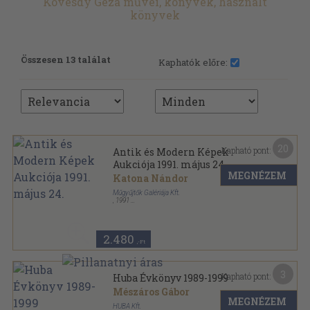
Kövesdy Géza művei, könyvek, használt
könyvek
Összesen 13 találat
Kaphatók előre:
20
Kapható pont:
Antik és Modern Képek
Aukciója 1991. május 24.
MEGNÉZEM
Katona Nándor
Műgyűjtők Galériája Kft.
,
1991
Tűzött kötés
,
40
oldal
Antik és Modern Képek Aukciója sorozat
2.480
,-Ft
3
Kapható pont:
Huba Évkönyv 1989-1999
Mészáros Gábor
MEGNÉZEM
HUBA Kft.