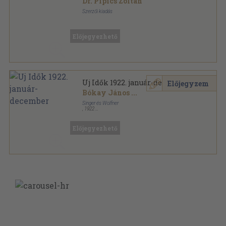
Dr. Pipics Zoltán
Szerzői kiadás
Tűzött kötés
,
224
oldal
Előjegyezhető
Uj Idők 1922. január-december
Előjegyzem
Bókay János
...
Singer és Wolfner
,
1922
Aranyozott kiadói félvászon
,
964
oldal
Uj Idők sorozat
Előjegyezhető