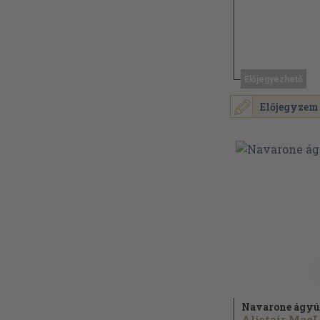
Előjegyezhető
Előjegyzem
Navarone ágyú