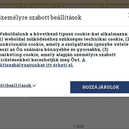
TÁRUHÁZ
ELŐJEGYZÉS
AJÁNDÉKUTALVÁNY
Partnerün
SZÁLLÍTÁS
SEGÍTSÉG
Személyre szabott beállítások
1.
Részletes kereső
Témaköri fa
eboldalunk a következő típusú cookie-kat alkalmazza:
1) weboldal működéséhez szükséges technikai cookie, (2
KIADV
unkcionális cookie, amely a szolgáltatás igénybe vételé
LEGNA
eszi az Ön számára könnyebbé és gyorsabbá, (3)
arketing cookie, amely alapján személyre szabott
PILLANATNYI ÁRAINK
FENNTARTHATÓ OLVASMÁN
irdetésekkel kereshetjük meg Önt.
A
ütiszabályzatunkat itt érheti el.
ütibeállítások
HOZZÁJÁRULOK
Krasznai Márton művei, könyvek, használ
.
1 oldal