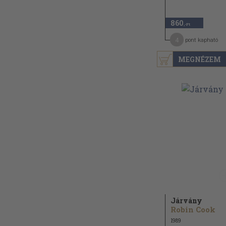
860
,-Ft
4
pont kapható
MEGNÉZEM
Járvány
Robin Cook
1989