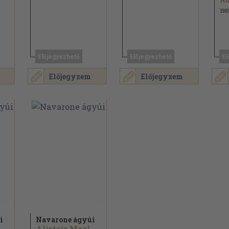
198
Előjegyezhető
Előjegyezhető
El
Előjegyzem
Előjegyzem
i
Navarone ágyúi
Alistair MacLean
Alistair MacLean