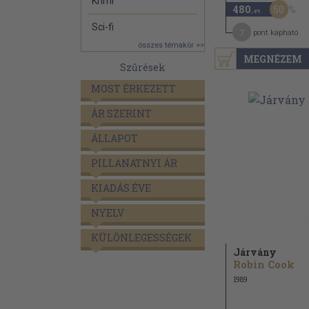
Krimi
50
480
,-Ft
Sci-fi
7
pont kapható
összes témakör >>
MEGNÉZEM
Szűrések
MOST ÉRKEZETT
ÁR SZERINT
ÁLLAPOT
PILLANATNYI ÁR
KIADÁS ÉVE
NYELV
KÜLÖNLEGESSÉGEK
Járvány
Robin Cook
1989