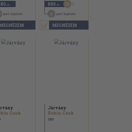
30
580
880
,-Ft
,-Ft
3
8
pont kapható
pont kapható
MEGNÉZEM
MEGNÉZEM
rvány
Járvány
bin Cook
Robin Cook
9
1989