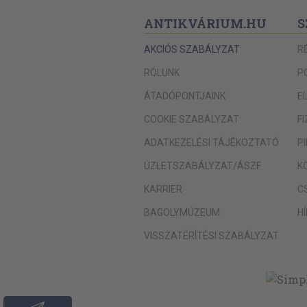
ANTIKVÁRIUM.HU
S
AKCIÓS SZABÁLYZAT
R
RÓLUNK
P
ÁTADÓPONTJAINK
E
COOKIE SZABÁLYZAT
F
ADATKEZELÉSI TÁJÉKOZTATÓ
P
ÜZLETSZABÁLYZAT/ÁSZF
K
KARRIER
C
BAGOLYMÚZEUM
H
VISSZATÉRÍTÉSI SZABÁLYZAT