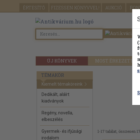
ÉRTESÍTŐ
FIZESSEN
KÖNYVVEL!
AUKCIÓ
PON
W
(
f
t
m
ÚJ KÖNYVEK
MOST ÉRKEZETT
h
s
TÉMAKÖR
Kiemelt témaköreink
S
Dedikált, aláírt
kiadványok
Regény, novella,
elbeszélés
Gyermek- és ifjúsági
1-17 találat, összesen 17
irodalom