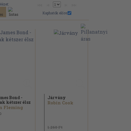
Nézet:
Kaphatók előre:
mes Bond -
Járvány
ak kétszer élsz
Robin Cook
n Fleming
0
1.260 Ft