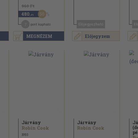
960 Ft
50
480
,-Ft
7
Előjegyezhető
El
pont kapható
MEGNÉZEM
Előjegyzem
Járvány
Járvány
Já
(d
Robin Cook
Robin Cook
pé
1993
Ro