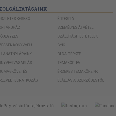
ZOLGÁLTATÁSAINK
ÉSZLETES KERESŐ
ÉRTESÍTŐ
ONTÁRUHÁZ
SZEMÉLYES ÁTVÉTEL
LŐJEGYZÉS
SZÁLLÍTÁSI FELTÉTELEK
IZESSEN KÖNYVVEL!
GYIK
ILLANATNYI ÁRAINK
OLDALTÉRKÉP
ÖNYVFELVÁSÁRLÁS
TÉMAKÖRI FA
SOMAGKÖVETÉS
ÉRDEKES TÉMAKÖREINK
ÍRLEVÉL FELIRATKOZÁS
ELÁLLÁS A SZERZŐDÉSTŐL