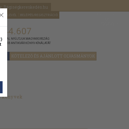
k: Régiségkereskedés.hu
A kosaram
HÍRLEVÉL
BELÉPÉS/REGISZTRÁCIÓ
MÉG
0
5000
Ft
144.607
)
ÁNNYAL NYÚJTJUK MAGYARORSZÁG
t
GYOBB ANTIKVÁR KÖNYV-KÍNÁLATÁT
YOK
KÖTELEZŐ ÉS AJÁNLOTT OLVASMÁNYOK
t könyvek