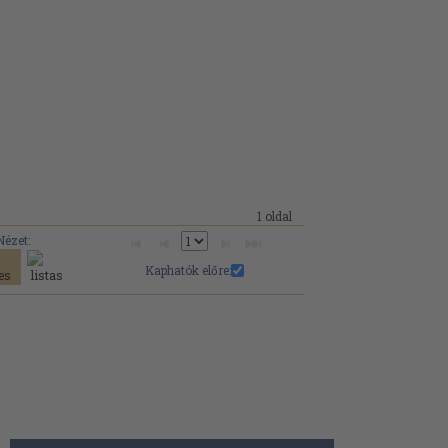
1 oldal
Nézet:
Kaphatók előre: