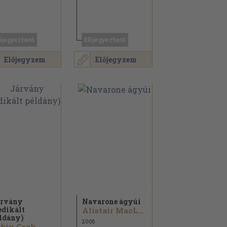
őjegyezhető
Előjegyezhető
Előjegyzem
Előjegyzem
rvány
Navarone ágyúi
edikált
Alistair MacLean
ldány)
2008
bin Cook