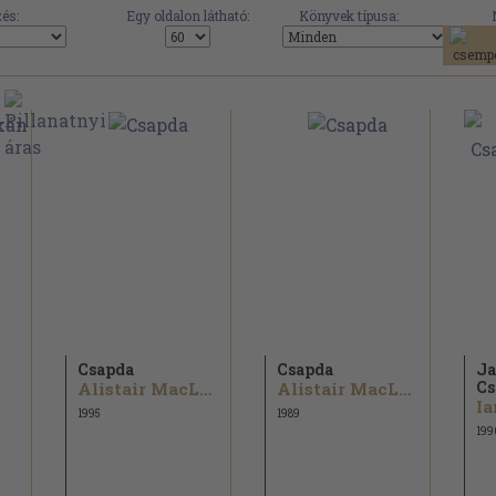
és:
Egy oldalon látható:
Könyvek típusa:
n
Csapda
Csapda
Ja
Cs
Alistair MacLean
Alistair MacLean
Ia
1995
1989
199