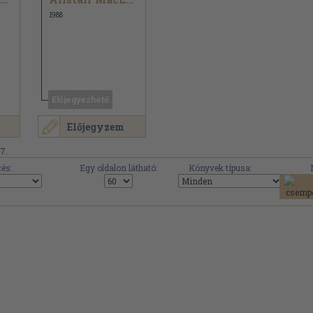
1988
Előjegyezhető
Előjegyzem
17.
és:
Egy oldalon látható:
Könyvek típusa: