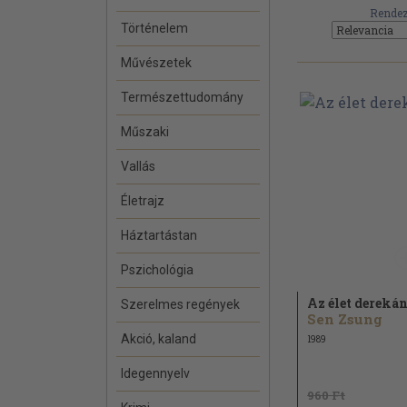
Rendez
Történelem
Művészetek
Természettudomány
Műszaki
Vallás
Életrajz
Háztartástan
Pszichológia
Az élet dereká
Szerelmes regények
Sen Zsung
Akció, kaland
1989
Idegennyelv
960 Ft