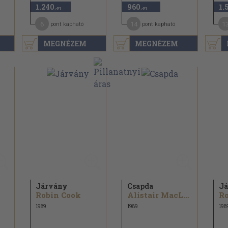
1.240
960
1.
,-Ft
,-Ft
6
14
1
pont kapható
pont kapható
MEGNÉZEM
MEGNÉZEM
Járvány
Csapda
Já
Robin Cook
Alistair MacLean
Ro
1989
1989
198