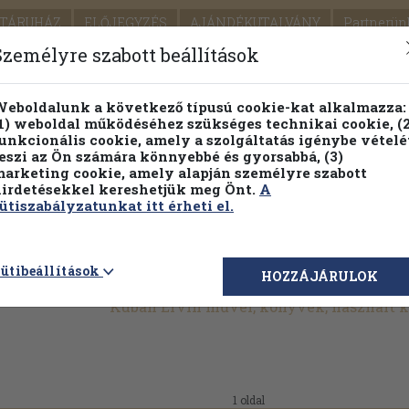
TÁRUHÁZ
ELŐJEGYZÉS
AJÁNDÉKUTALVÁNY
Partnerün
SZÁLLÍTÁS
SEGÍTSÉG
Személyre szabott beállítások
1.
Részletes kereső
Témaköri fa
eboldalunk a következő típusú cookie-kat alkalmazza:
1) weboldal működéséhez szükséges technikai cookie, (2
KIADV
unkcionális cookie, amely a szolgáltatás igénybe vételé
LEGNA
eszi az Ön számára könnyebbé és gyorsabbá, (3)
arketing cookie, amely alapján személyre szabott
PILLANATNYI ÁRAINK
FENNTARTHATÓ OLVASMÁN
irdetésekkel kereshetjük meg Önt.
A
ütiszabályzatunkat itt érheti el.
ütibeállítások
HOZZÁJÁRULOK
Kubán Ervin művei, könyvek, használt 
1 oldal