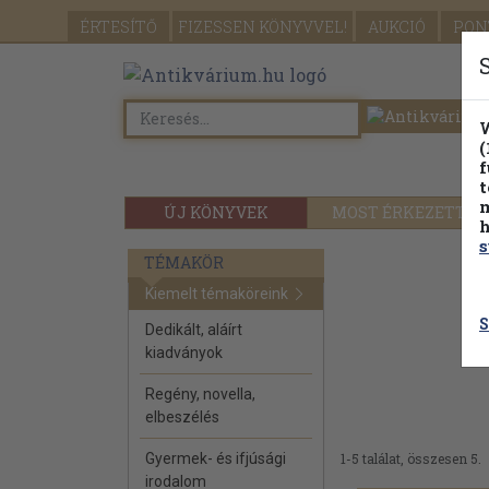
ÉRTESÍTŐ
FIZESSEN
KÖNYVVEL!
AUKCIÓ
PON
W
(
f
t
m
ÚJ KÖNYVEK
MOST ÉRKEZETT
h
s
TÉMAKÖR
Kiemelt témaköreink
S
Dedikált, aláírt
kiadványok
Regény, novella,
elbeszélés
Gyermek- és ifjúsági
1-5 találat, összesen 5.
irodalom