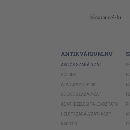
ANTIKVÁRIUM.HU
S
AKCIÓS SZABÁLYZAT
R
RÓLUNK
P
ÁTADÓPONTJAINK
E
COOKIE SZABÁLYZAT
F
ADATKEZELÉSI TÁJÉKOZTATÓ
P
ÜZLETSZABÁLYZAT/ÁSZF
K
KARRIER
C