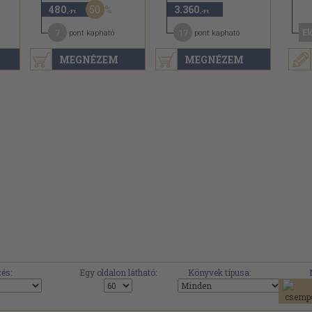
50
480
3.360
,-Ft
,-Ft
7
17
El
pont kapható
pont kapható
MEGNÉZEM
MEGNÉZEM
és:
Egy oldalon látható:
Könyvek típusa: