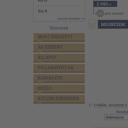
Krimi
2.940
,-Ft
Sci-fi
26
pont kapható
összes témakör >>
MEGNÉZEM
Szűrések
MOST ÉRKEZETT
ÁR SZERINT
ÁLLAPOT
PILLANATNYI ÁR
KIADÁS ÉVE
NYELV
KÜLÖNLEGESSÉGEK
1 - 5 találat, összesen 5.
Rendez