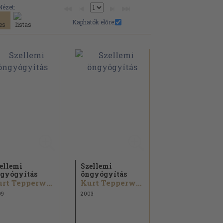
Nézet:
Kaphatók előre:
ellemi
Szellemi
gyógyítás
öngyógyítás
Kurt Tepperwein
Kurt Tepperwein
09
2003