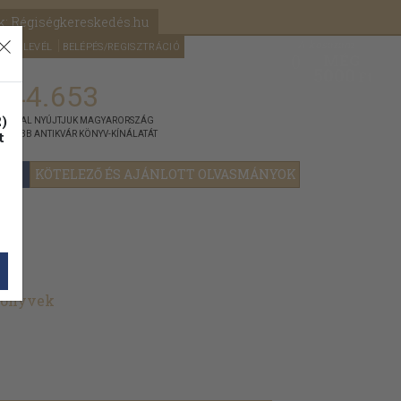
k: Régiségkereskedés.hu
A kosaram
HÍRLEVÉL
BELÉPÉS/REGISZTRÁCIÓ
MÉG
0
5000
Ft
144.653
)
ÁNNYAL NYÚJTJUK MAGYARORSZÁG
t
GYOBB ANTIKVÁR KÖNYV-KÍNÁLATÁT
YOK
KÖTELEZŐ ÉS AJÁNLOTT OLVASMÁNYOK
könyvek