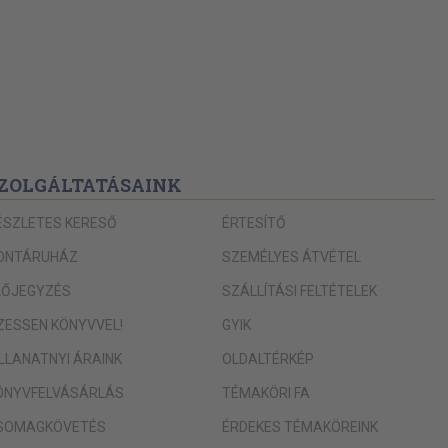
ZOLGÁLTATÁSAINK
ÉSZLETES KERESŐ
ÉRTESÍTŐ
ONTÁRUHÁZ
SZEMÉLYES ÁTVÉTEL
LŐJEGYZÉS
SZÁLLÍTÁSI FELTÉTELEK
IZESSEN KÖNYVVEL!
GYIK
ILLANATNYI ÁRAINK
OLDALTÉRKÉP
ÖNYVFELVÁSÁRLÁS
TÉMAKÖRI FA
SOMAGKÖVETÉS
ÉRDEKES TÉMAKÖREINK