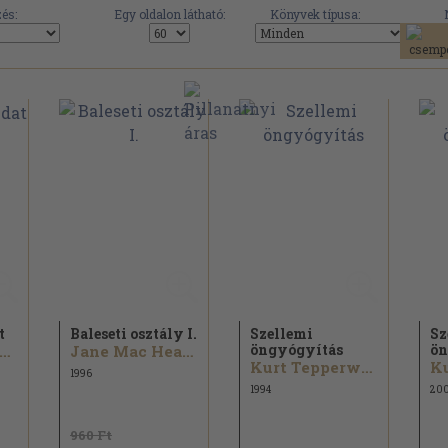
és:
Egy oldalon látható:
Könyvek típusa:
t
Baleseti osztály I.
Szellemi
Sz
öngyógyítás
ön
r. Debreceni László
Jane Mac Healer
Kurt Tepperwein
1996
1994
20
960 Ft