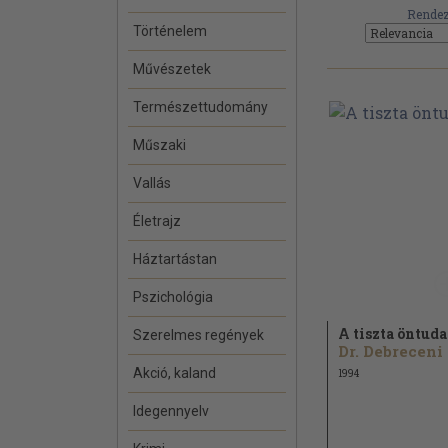
Rendez
Történelem
Művészetek
Természettudomány
Műszaki
Vallás
Életrajz
Háztartástan
Pszichológia
A tiszta öntuda
Szerelmes regények
D
Akció, kaland
1994
Idegennyelv