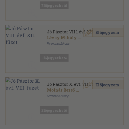
Jó Pásztor sorozat
Előjegyezhető
Jó Pásztor VIII. évf. XII. füzet
Előjegyzem
Lévay Mihály
...
Ferencziek Zárdája
Fűzött papírkötés
,
63
oldal
Jó Pásztor sorozat
Előjegyezhető
Jó Pásztor X. évf. VIII. füzet
Előjegyzem
Molnár Rezső
...
Ferencziek Zárdája
Fűzött papírkötés
,
80
oldal
Jó Pásztor sorozat
Előjegyezhető