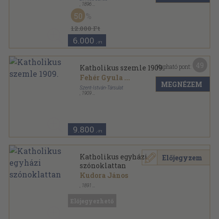
,
1896
Könyvkötői kötés
,
832
oldal
50
Hittudományi folyóirat sorozat
12.000 Ft
6.000
,-Ft
49
Kapható pont:
Katholikus szemle 1909.
Fehér Gyula
...
MEGNÉZEM
Szent-István-Társulat
,
1909
Könyvkötői kötés
,
1104
oldal
Katholikus Szemle sorozat
9.800
,-Ft
Katholikus egyházi
Előjegyzem
szónoklattan
Kudora János
,
1891
Könyvkötői kötés
,
197
oldal
Előjegyezhető