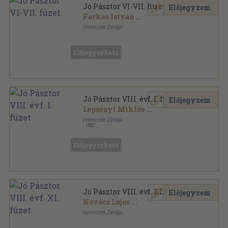
Jó Pásztor VI-VII. füzet
Előjegyzem
Farkas István
...
Ferencziek Zárdája
Fűzött papírkötés
,
127
oldal
Jó Pásztor sorozat
Előjegyezhető
Jó Pásztor VIII. évf. I. füzet
Előjegyzem
Lepsényi Miklós
...
Ferencziek Zárdája
,
1887
Fűzött papírkötés
,
80
oldal
Jó Pásztor sorozat
Előjegyezhető
Jó Pásztor VIII. évf. XI. füzet
Előjegyzem
Kovács Lajos
...
Ferencziek Zárdája
Fűzött papírkötés
,
47
oldal