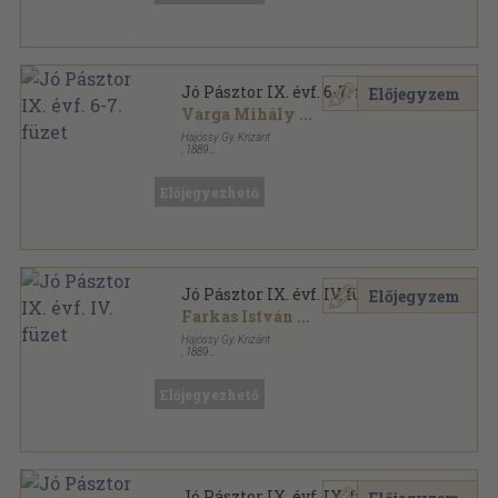
Magyarország vármegyéi és városai sorozat
Jó Pásztor IX. évf. 6-7. füzet
Előjegyzem
Varga Mihály
...
Hajóssy Gy. Krizánt
,
1889
Fűzött papírkötés
,
111
oldal
Jó Pásztor sorozat
Előjegyezhető
Jó Pásztor IX. évf. IV. füzet
Előjegyzem
Farkas István
...
Hajóssy Gy. Krizánt
,
1889
Fűzött papírkötés
,
63
oldal
Jó Pásztor sorozat
Előjegyezhető
Jó Pásztor IX. évf. IX. füzet