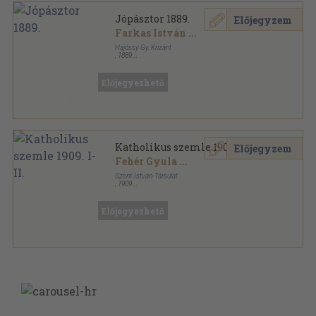
Jópásztor 1889.
Előjegyzem
Farkas István
...
Hajóssy Gy. Krizánt
,
1889
Fűzött papírkötés
,
42
oldal
Jópásztor sorozat
Előjegyezhető
Katholikus szemle 1909. I-II.
Előjegyzem
Fehér Gyula
...
Szent-István-Társulat
,
1909
Könyvkötői kötés
,
1104
oldal
Katholikus Szemle sorozat
Előjegyezhető