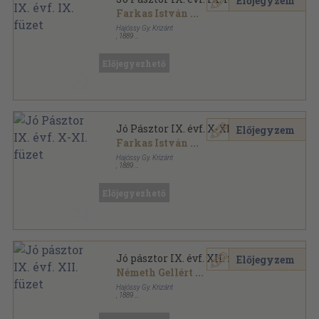
Előjegyzem
Farkas István
...
Hajóssy Gy. Krizánt
,
1889
Fűzött papírkötés
,
63
oldal
Jó Pásztor sorozat
Előjegyezhető
Jó Pásztor IX. évf. X-XI. füzet
Előjegyzem
Farkas István
...
Hajóssy Gy. Krizánt
,
1889
Fűzött papírkötés
,
63
oldal
Jó Pásztor sorozat
Előjegyezhető
Jó pásztor IX. évf. XII. füzet
Előjegyzem
Németh Gellért
...
Hajóssy Gy. Krizánt
,
1889
Fűzött papírkötés
,
72
oldal
Jó Pásztor sorozat