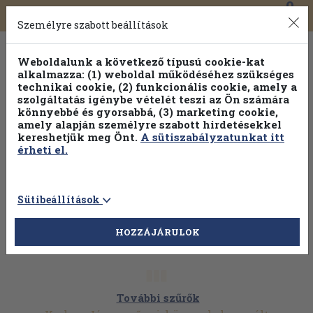
0
Toggle
Főmenü
Könyveink
navigation
Személyre szabott beállítások
Weboldalunk a következő típusú cookie-kat
alkalmazza: (1) weboldal működéséhez szükséges
technikai cookie, (2) funkcionális cookie, amely a
szolgáltatás igénybe vételét teszi az Ön számára
könnyebbé és gyorsabbá, (3) marketing cookie,
amely alapján személyre szabott hirdetésekkel
kereshetjük meg Önt.
A sütiszabályzatunkat itt
érheti el.
Sütibeállítások
HOZZÁJÁRULOK
További szűrők