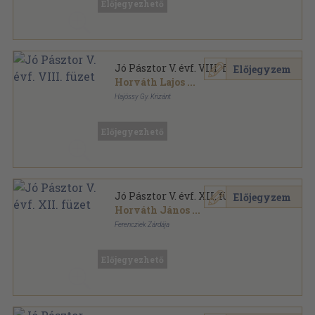
Előjegyezhető
Jó Pásztor V. évf. VIII. füzet
Előjegyzem
Horváth Lajos
...
Hajóssy Gy. Krizánt
Fűzött papírkötés
,
63
oldal
Jó Pásztor sorozat
Előjegyezhető
Jó Pásztor V. évf. XII. füzet
Előjegyzem
Horváth János
...
Ferencziek Zárdája
Fűzött papírkötés
,
64
oldal
Jó Pásztor sorozat
Előjegyezhető