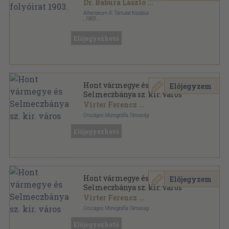
Dr. Babura László
...
Athenaeum R. Társulat Kiadása
,
1903
Könyvkötői kötés
,
832
oldal
Hittudományi folyóirat sorozat
Előjegyezhető
Hont vármegye és
Előjegyzem
Selmeczbánya sz. kir. város
Virter Ferencz
...
Országos Monográfia Társaság
Aranyozott, színezett kiadói egész vászonkötés
,
490
Előjegyezhető
oldal
Magyarország vármegyéi és városai sorozat
Hont vármegye és
Előjegyzem
Selmeczbánya sz. kir. város
Virter Ferencz
...
Országos Monográfia Társaság
Aranyozott, színezett kiadói egész vászonkötés
,
534
Előjegyezhető
oldal