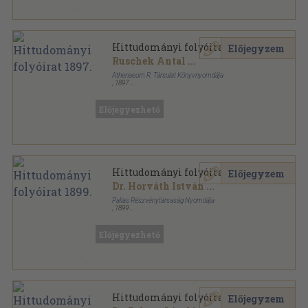
Hittudományi folyóirat 1897.
Előjegyzem
Ruschek Antal
...
Athenaeum R. Társulat Könyvnyomdája
,
1897
Könyvkötői kötés
,
847
oldal
Hittudományi folyóirat sorozat
Előjegyezhető
Hittudományi folyóirat 1899.
Előjegyzem
Dr. Horváth István
...
Pallas Részvénytársaság Nyomdája
,
1899
Könyvkötői kötés
,
808
oldal
Hittudományi folyóirat sorozat
Előjegyezhető
Hittudományi folyóirat 1903.
Előjegyzem