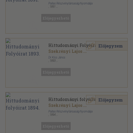
Pallas Részvénytársaság Nyomdája
,
1891
Könyvkötői kötés
,
880
oldal
Hittudományi folyóirat sorozat
Előjegyezhető
Hittudományi Folyóirat 1893.
Előjegyzem
Szekrényi Lajos
...
Dr. Kiss János
,
1893
Könyvkötői kötés
,
814
oldal
Hittudományi folyóirat sorozat
Előjegyezhető
Hittudományi folyóirat 1894.
Előjegyzem
Szekrényi Lajos
...
Pallas Részvénytársaság Nyomdája
,
1894
Könyvkötői kötés
,
832
oldal
Hittudományi folyóirat sorozat
Előjegyezhető