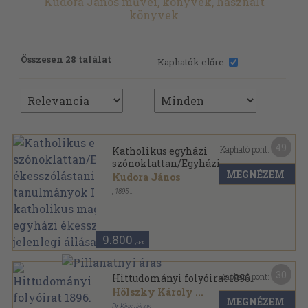
Kudora János művei, könyvek, használt
könyvek
Összesen 28 találat
Kaphatók előre:
49
Kapható pont:
Katholikus egyházi
szónoklattan/Egyházi
MEGNÉZEM
ékesszólástani tanulmányok
Kudora János
I-IV./A katholikus magyar
,
1895
egyházi ékesszólás jelenlegi
Vászon
,
637
oldal
állása
9.800
,-Ft
30
Kapható pont:
Hittudományi folyóirat 1896.
Hölszky Károly
...
MEGNÉZEM
Dr. Kiss János