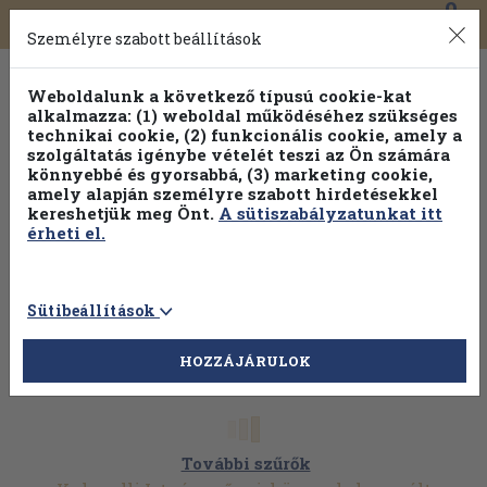
0
Toggle
Főmenü
Könyveink
navigation
Személyre szabott beállítások
Weboldalunk a következő típusú cookie-kat
alkalmazza: (1) weboldal működéséhez szükséges
technikai cookie, (2) funkcionális cookie, amely a
szolgáltatás igénybe vételét teszi az Ön számára
könnyebbé és gyorsabbá, (3) marketing cookie,
amely alapján személyre szabott hirdetésekkel
kereshetjük meg Önt.
A sütiszabályzatunkat itt
érheti el.
Sütibeállítások
HOZZÁJÁRULOK
További szűrők