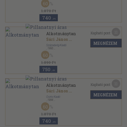
60
Osiris könyvek sorozat
1.870 Ft
740
,-Ft
11
Kapható pont:
Alkotmánytan
Sári János
...
MEGNÉZEM
Századvég Kiadó
,
1993
Ragasztott papírkötés
,
406
oldal
60
Politika sorozat
1.890 Ft
750
,-Ft
11
Kapható pont:
Alkotmánytan
Sári János
...
MEGNÉZEM
Osiris Kiadó
,
1994
Fűzött kemény papírkötés
,
407
oldal
60
Osiris könyvek sorozat
1.870 Ft
740
,-Ft