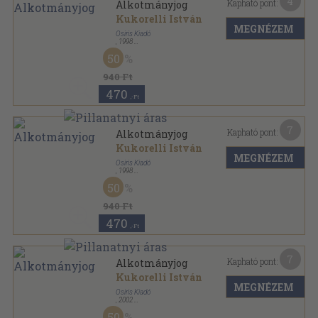
4
Kapható pont:
Alkotmányjog
Kukorelli István
MEGNÉZEM
Osiris Kiadó
,
1998
Fűzött kemény papírkötés
,
678
oldal
50
940 Ft
470
,-Ft
7
Kapható pont:
Alkotmányjog
Kukorelli István
MEGNÉZEM
Osiris Kiadó
,
1998
Fűzött kemény papírkötés
,
713
oldal
50
940 Ft
470
,-Ft
7
Kapható pont:
Alkotmányjog
Kukorelli István
MEGNÉZEM
Osiris Kiadó
,
2002
Fűzött kemény papírkötés
,
916
oldal
50
Osiris Tankönyvek sorozat