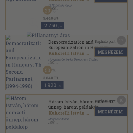
ELTE Eötvös Kiadó
,
1995
20
Tűzött kötés
,
242
oldal
3.440 Ft
2.750
,-Ft
17
Kapható pont:
Democratization and
Europeanization in Hungary:
MEGNÉZEM
The Second Parliament (1994-
Kukorelli István
...
1998)
Hungarian Centre for Democracy Studies
,
2001
Ragasztott papírkötés
,
249
oldal
50
3.840 Ft
1.920
,-Ft
16
Kapható pont:
Három István, három nemzeti
ünnep, három példakép
MEGNÉZEM
Kukorelli István
...
Méry Ratio Kiadó
,
2021
Fűzött kemény papírkötés
,
227
oldal