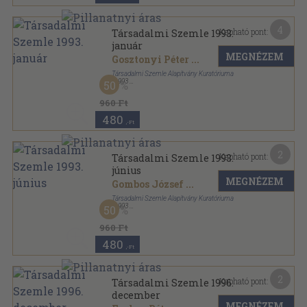
4
Kapható pont:
Társadalmi Szemle 1993.
január
MEGNÉZEM
Gosztonyi Péter
...
Társadalmi Szemle Alapítvány Kuratóriuma
,
1993
50
Ragasztott papírkötés
,
91
oldal
Társadalmi Szemle sorozat
960 Ft
480
,-Ft
2
Kapható pont:
Társadalmi Szemle 1993.
június
MEGNÉZEM
Gombos József
...
Társadalmi Szemle Alapítvány Kuratóriuma
,
1993
50
Ragasztott papírkötés
,
96
oldal
Társadalmi Szemle sorozat
960 Ft
480
,-Ft
2
Kapható pont:
Társadalmi Szemle 1996.
december
MEGNÉZEM