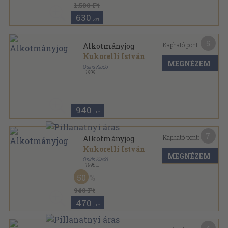
1.580 Ft
630
,-Ft
5
Kapható pont:
Alkotmányjog
Kukorelli István
MEGNÉZEM
Osiris Kiadó
,
1999
Fűzött kemény papírkötés
,
776
oldal
Osiris Tankönyvek sorozat
940
,-Ft
7
Kapható pont:
Alkotmányjog
Kukorelli István
MEGNÉZEM
Osiris Kiadó
,
1996
Fűzött kemény papírkötés
,
678
oldal
50
940 Ft
470
,-Ft