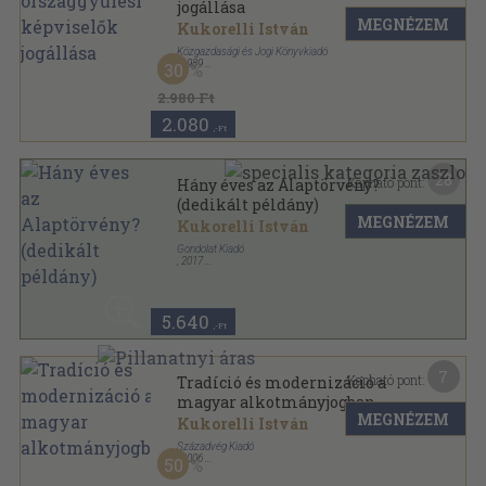
jogállása
MEGNÉZEM
Kukorelli István
Közgazdasági és Jogi Könyvkiadó
,
1989
30
Ragasztott kemény kötés
,
312
oldal
2.980 Ft
2.080
,-Ft
28
Kapható pont:
Hány éves az Alaptörvény?
(dedikált példány)
MEGNÉZEM
Kukorelli István
Gondolat Kiadó
,
2017
Ragasztott papírkötés
,
286
oldal
5.640
,-Ft
7
Kapható pont:
Tradíció és modernizáció a
magyar alkotmányjogban
MEGNÉZEM
Kukorelli István
Századvég Kiadó
,
2006
50
Fűzött kemény papírkötés
,
308
oldal
Tanítani sorozat