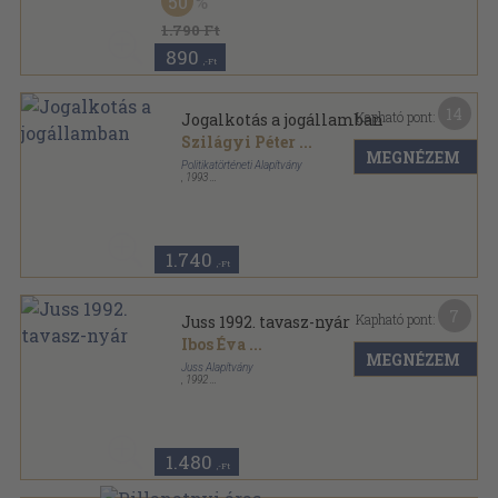
50
1.790 Ft
890
,-Ft
14
Kapható pont:
Jogalkotás a jogállamban
Szilágyi Péter
...
MEGNÉZEM
Politikatörténeti Alapítvány
,
1993
Ragasztott papírkötés
,
104
oldal
1.740
,-Ft
7
Kapható pont:
Juss 1992. tavasz-nyár
Ibos Éva
...
MEGNÉZEM
Juss Alapítvány
,
1992
Ragasztott papírkötés
,
296
oldal
Juss sorozat
1.480
,-Ft