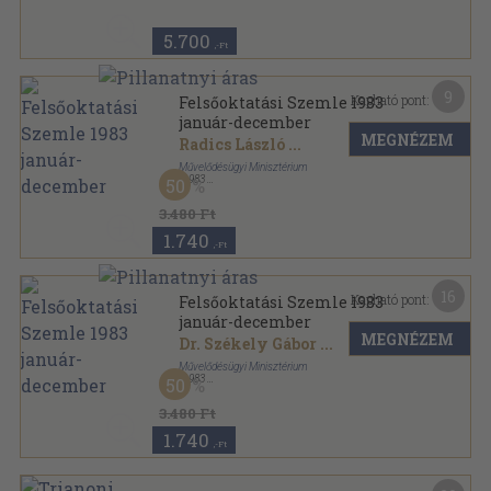
Társadalmi Szemle sorozat
5.700
,-Ft
9
Kapható pont:
Felsőoktatási Szemle 1983
január-december
MEGNÉZEM
Radics László
...
Művelődésügyi Minisztérium
,
1983
50
Könyvkötői kötés
,
768
oldal
Felsőoktatási Szemle sorozat
3.480 Ft
1.740
,-Ft
16
Kapható pont:
Felsőoktatási Szemle 1983
január-december
MEGNÉZEM
Dr. Székely Gábor
...
Művelődésügyi Minisztérium
,
1983
50
Ragasztott papírkötés
,
768
oldal
Felsőoktatási Szemle sorozat
3.480 Ft
1.740
,-Ft