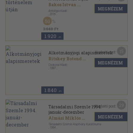
Bakos István
...
MEGNÉZEM
Antológia Kiadó
,
2016
Ragasztott papírkötés
,
302
oldal
50
3.840 Ft
1.920
,-Ft
15
Kapható pont:
Alkotmányjogi alapismeretek
Bitskey Botond
...
MEGNÉZEM
Csokonai Kiadó
,
1997
Ragasztott papírkötés
,
187
oldal
1.840
,-Ft
29
Kapható pont:
Társadalmi Szemle 1994.
január-december
MEGNÉZEM
Almási Miklós
...
Társadalmi Szemle Alapítvány Kuratóriuma
,
1994
Ragasztott papírkötés
,
1108
oldal