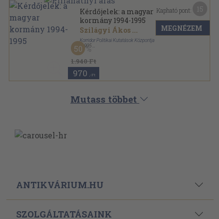
15
Kapható pont:
Kérdőjelek: a magyar
kormány 1994-1995
MEGNÉZEM
Szilágyi Ákos
...
Korridor Politikai Kutatások Központja
,
1995
50
Ragasztott papírkötés
,
386
oldal
Korridor kötetek sorozat
1.940 Ft
970
,-Ft
Mutass többet
ANTIKVÁRIUM.HU
SZOLGÁLTATÁSAINK