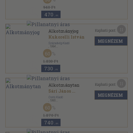
940 Ft
470
,-Ft
11
Kapható pont:
Alkotmányjog
Kukorelli István
MEGNÉZEM
Századvég Kiadó
,
1994
Ragasztott papírkötés
,
516
oldal
60
Politika sorozat
1.830 Ft
730
,-Ft
11
Kapható pont:
Alkotmánytan
Sári János
...
MEGNÉZEM
Osiris Kiadó
,
1995
Fűzött kemény papírkötés
,
407
oldal
60
Osiris könyvek sorozat
1.870 Ft
740
,-Ft