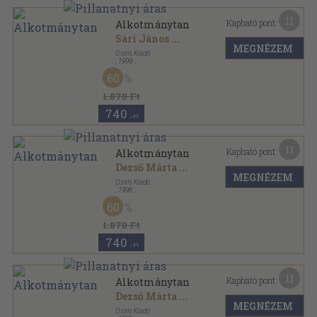
11
Kapható pont:
Alkotmánytan
Sári János
...
MEGNÉZEM
Osiris Kiadó
,
1999
Fűzött kemény papírkötés
,
428
oldal
60
Osiris tankönyvek sorozat
1.870 Ft
740
,-Ft
11
Kapható pont:
Alkotmánytan
Dezső Márta
...
MEGNÉZEM
Osiris Kiadó
,
1996
Fűzött kemény papírkötés
,
437
oldal
60
Osiris könyvek sorozat
1.870 Ft
740
,-Ft
11
Kapható pont:
Alkotmánytan
Dezső Márta
...
MEGNÉZEM
Osiris Kiadó