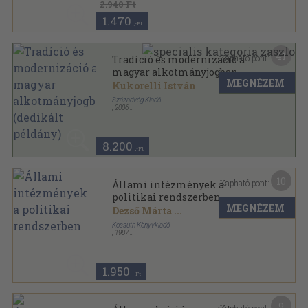
2.940 Ft
1.470
,-Ft
41
Kapható pont:
Tradíció és modernizáció a
magyar alkotmányjogban
MEGNÉZEM
(dedikált példány)
Kukorelli István
Századvég Kiadó
,
2006
Fűzött kemény papírkötés
,
308
oldal
Tanítani sorozat
8.200
,-Ft
10
Kapható pont:
Állami intézmények a
politikai rendszerben
MEGNÉZEM
Dezső Márta
...
Kossuth Könyvkiadó
,
1987
Ragasztott papírkötés
,
321
oldal
1.950
,-Ft
9