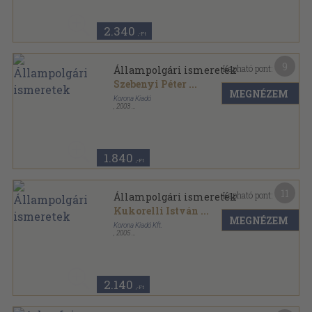
2.340
,-Ft
9
Kapható pont:
Állampolgári ismeretek
Szebenyi Péter
...
MEGNÉZEM
Korona Kiadó
,
2003
Ragasztott papírkötés
,
267
oldal
1.840
,-Ft
11
Kapható pont:
Állampolgári ismeretek
Kukorelli István
...
MEGNÉZEM
Korona Kiadó Kft.
,
2005
Ragasztott papírkötés
,
267
oldal
2.140
,-Ft