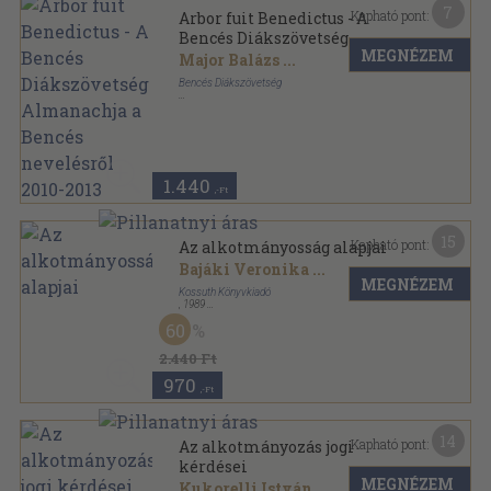
7
Kapható pont:
Arbor fuit Benedictus - A
Bencés Diákszövetség
MEGNÉZEM
Almanachja a Bencés
Major Balázs
...
nevelésről 2010-2013
Bencés Diákszövetség
Ragasztott papírkötés
,
263
oldal
1.440
,-Ft
15
Kapható pont:
Az alkotmányosság alapjai
Bajáki Veronika
...
MEGNÉZEM
Kossuth Könyvkiadó
,
1989
Ragasztott papírkötés
,
289
oldal
60
2.440 Ft
970
,-Ft
14
Kapható pont:
Az alkotmányozás jogi
kérdései
MEGNÉZEM
Kukorelli István
...