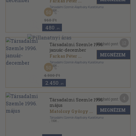
Farkas Péter
...
Társadalmi Szemle Alapítvány Kuratóriuma
,
1996
50
Ragasztott papírkötés
,
96
oldal
Társadalmi Szemle sorozat
960 Ft
480
,-Ft
12
Kapható pont:
Társadalmi Szemle 1996.
január-december
MEGNÉZEM
Farkas Péter
...
Társadalmi Szemle Alapítvány Kuratóriuma
,
1996
50
Ragasztott papírkötés
,
1150
oldal
Társadalmi Szemle sorozat
4.900 Ft
2.450
,-Ft
4
Kapható pont:
Társadalmi Szemle 1996.
május
MEGNÉZEM
Matolcsy György
...
Társadalmi Szemle Alapítvány Kuratóriuma
,
1996
Ragasztott papírkötés
,
96
oldal
Társadalmi Szemle sorozat