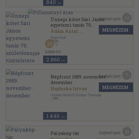
840
,-Ft
14
Kapható pont:
Ünnepi kötet Sári János
egyetemi tanár 70.
MEGNÉZEM
születésnapja tiszteletére
Ádám Antal
...
Rejtjel Kiadó
,
2008
20
Ragasztott papírkötés
,
463
oldal
3.580 Ft
2.860
,-Ft
7
Kapható pont:
Népfront 1989. november-
december
MEGNÉZEM
Hajduska István
Hazafias Népfront Országos Titkársága
,
1989
Ragasztott papírkötés
,
127
oldal
Népfront sorozat
1.440
,-Ft
10
Kapható pont:
Pályakép-tár