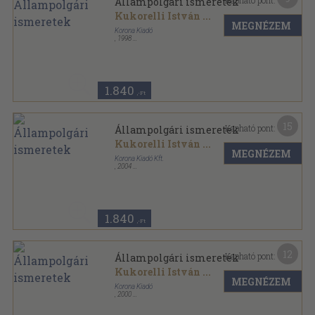
Kapható pont:
Állampolgári ismeretek
Kukorelli István
...
MEGNÉZEM
Korona Kiadó
,
1998
Ragasztott papírkötés
,
267
oldal
1.840
,-Ft
15
Kapható pont:
Állampolgári ismeretek
Kukorelli István
...
MEGNÉZEM
Korona Kiadó Kft.
,
2004
Ragasztott papírkötés
,
267
oldal
1.840
,-Ft
12
Kapható pont:
Állampolgári ismeretek
Kukorelli István
...
MEGNÉZEM
Korona Kiadó
,
2000
Fűzött kemény papírkötés
,
267
oldal