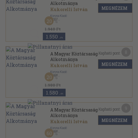
Alkotmánya
MEGNÉZEM
Kukorelli István
Korona Kiadó
,
2002
20
Fűzött keménykötés
,
248
oldal
1.940 Ft
1.550
,-Ft
8
Kapható pont:
A Magyar Köztársaság
Alkotmánya
MEGNÉZEM
Kukorelli István
Korona Kiadó
,
1998
20
Bársony
,
120
oldal
1.980 Ft
1.580
,-Ft
9
Kapható pont:
A Magyar Köztársaság
Alkotmánya
MEGNÉZEM
Kukorelli István
Korona Kiadó
,
1998
60
Fűzött keménykötés
,
120
oldal