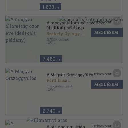
1.830
,-Ft
37
Kapható pont:
A magyar államiság ezer éve
(dedikált példány)
MEGNÉZEM
Székely György
...
ELTE Eötvös Kiadó
,
2001
Fűzött kemény papírkötés
,
544
oldal
7.480
,-Ft
22
Kapható pont:
A Magyar Országgyűlés
Feitl Írisz
...
MEGNÉZEM
Országgyűlés Hivatala
,
2016
Ragasztott papírkötés
,
132
oldal
2.740
,-Ft
15
Kapható pont:
A történelem útján