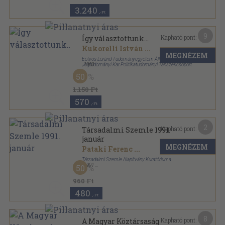
3.240
,-Ft
9
Kapható pont:
Így választottunk...
Kukorelli István
...
MEGNÉZEM
Eötvös Loránd Tudományegyetem Állam- és
Jogtudományi Kar Politikatudományi Tanszékcsoport
,
1988
Ragasztott papírkötés
,
102
oldal
50
Politikatudományi füzetek sorozat
1.150 Ft
570
,-Ft
2
Kapható pont:
Társadalmi Szemle 1991.
január
MEGNÉZEM
Pataki Ferenc
...
Társadalmi Szemle Alapítvány Kuratóriuma
,
1991
50
Ragasztott papírkötés
,
95
oldal
Társadalmi Szemle sorozat
960 Ft
480
,-Ft
8
Kapható pont:
A Magyar Köztársaság