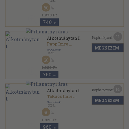
,
1998
Fűzött kemény papírkötés
,
437
oldal
60
Osiris könyvek sorozat
1.870 Ft
740
,-Ft
11
Kapható pont:
Alkotmánytan I.
Papp Imre
...
MEGNÉZEM
Osiris Kiadó
,
2002
Fűzött kemény papírkötés
,
573
oldal
60
Osiris tankönyvek sorozat
1.920 Ft
760
,-Ft
14
Kapható pont:
Alkotmánytan I.
Takács Imre
...
MEGNÉZEM
Osiris Kiadó
,
2003
Fűzött kemény papírkötés
,
573
oldal
50
Osiris tankönyvek sorozat
1.920 Ft
960
,-Ft