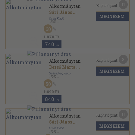
11
Kapható pont:
Alkotmánytan
Sári János
...
MEGNÉZEM
Osiris Kiadó
,
2000
Fűzött kemény papírkötés
,
428
oldal
60
Osiris tankönyvek sorozat
1.870 Ft
740
,-Ft
8
Kapható pont:
Alkotmánytan
Dezső Márta
...
MEGNÉZEM
Századvég Kiadó
,
1992
Ragasztott papírkötés
,
399
oldal
50
Politika sorozat
1.690 Ft
840
,-Ft
11
Kapható pont:
Alkotmánytan
Sári János
...
MEGNÉZEM
Osiris Kiadó
,
1998
Fűzött kemény papírkötés
,
428
oldal