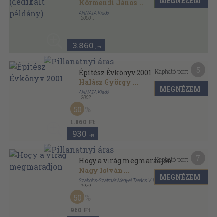
MEGNÉZEM
Körmendi János
...
ANNATA Kiadó
,
2000
Fűzött papírkötés
,
164
oldal
Építész Évkönyv sorozat
3.860
,-Ft
5
Kapható pont:
Építész Évkönyv 2001
Halász György
...
MEGNÉZEM
ANNATA Kiadó
,
2002
Fűzött papírkötés
,
197
oldal
50
Építész Évkönyv sorozat
1.860 Ft
930
,-Ft
7
Kapható pont:
Hogy a virág megmaradjon
Nagy István
...
MEGNÉZEM
Szabolcs-Szatmár Megyei Tanács V. B.
,
1979
Ragasztott papírkötés
,
172
oldal
50
960 Ft