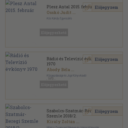
Plesz Antal 2015. február
Előjegyzem
Osskó Judit
...
Kós Károly Egyesülés
Tűzött kötés
,
35
oldal
Országépítő sorozat
Előjegyezhető
Rádió és Televízió évkönyv
Előjegyzem
1970
Abody Béla
...
Közgazdasági és Jogi Könyvkiadó
,
1970
Könyvkötői kötés
,
391
oldal
Előjegyezhető
Rádió és Televízió évkönyv sorozat
Szabolcs-Szatmár-Beregi
Előjegyzem
Szemle 2018/2.
Király Zoltán
...
Móricz Zsigmond Megyei és Városi Könyvtár