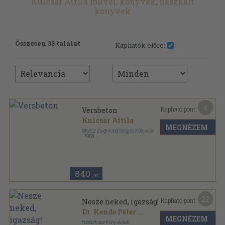
Kulcsár Attila művei, könyvek, használt
könyvek
Összesen 33 találat
Kaphatók előre:
4
Kapható pont:
Versbeton
Kulcsár Attila
MEGNÉZEM
Móricz Zsigmond Megyei Könyvtár
,
1988
Ragasztott papírkötés
,
54
oldal
Tiszta szívvel füzetek sorozat
840
,-Ft
22
Kapható pont:
Nesze neked, igazság!
Dr. Kende Péter
...
MEGNÉZEM
Hibiszkusz Könyvkiadó