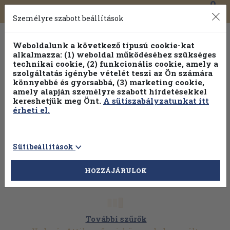
0
Toggle
Főmenü
Könyveink
navigation
Személyre szabott beállítások
Weboldalunk a következő típusú cookie-kat
alkalmazza: (1) weboldal működéséhez szükséges
technikai cookie, (2) funkcionális cookie, amely a
szolgáltatás igénybe vételét teszi az Ön számára
könnyebbé és gyorsabbá, (3) marketing cookie,
amely alapján személyre szabott hirdetésekkel
kereshetjük meg Önt.
A sütiszabályzatunkat itt
érheti el.
Sütibeállítások
HOZZÁJÁRULOK
További szűrők