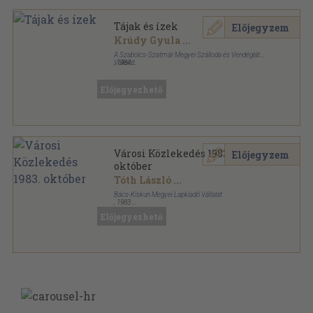
Tájak és ízek
Előjegyzem
Krúdy Gyula
...
A Szabolcs-Szatmár Megyei Szálloda és Vendéglátó
Vállalat
,
1984
Ragasztott papírkötés
,
81
oldal
Előjegyezhető
Városi Közlekedés 1983.
Előjegyzem
október
Tóth László
...
Bács-Kiskun Megyei Lapkiadó Vállalat
,
1983
Ragasztott papírkötés
,
53
oldal
Előjegyezhető
Városi Közlekedés sorozat