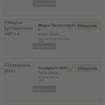
Tűzött kötés
,
388
oldal
Előjegyezhető
Magyar Építőművészet sorozat
Magyar Építőművészet 1987/1-
Előjegyzem
6.
Szász János
...
Pallas Lap- és Könyvkiadó Vállalat
,
1987
Könyvkötői kötés
,
312
oldal
Előjegyezhető
Magyar Építőművészet sorozat
Országépítő 2010/1.
Előjegyzem
Gerle János
...
Kós Károly Alapítvány
,
2010
Tűzött kötés
,
64
oldal
Országépítő sorozat
Előjegyezhető