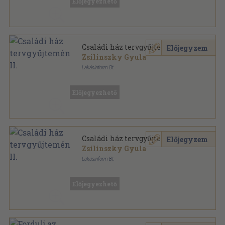
Előjegyezhető
Családi ház tervgyűjtemény II.
Előjegyzem
Zsilinszky Gyula
Lakásinform Bt.
Tűzött kötés
,
68
oldal
Családi ház tervgyűjtemény sorozat
Előjegyezhető
Családi ház tervgyűjtemény II.
Előjegyzem
Zsilinszky Gyula
Lakásinform Bt.
Tűzött kötés
,
44
oldal
Családi ház tervgyűjtemény sorozat
Előjegyezhető