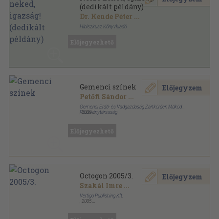
(dedikált példány)
Dr. Kende Péter
...
Hibiszkusz Könyvkiadó
Fűzött kemény papírkötés
,
336
oldal
Előjegyezhető
Gemenci színek
Előjegyzem
Petőfi Sándor
...
Gemenci Erdő- és Vadgazdaság Zártkörűen Működő
Részvénytársaság
,
2009
Fűzött kemény papírkötés
,
146
oldal
Előjegyezhető
Octogon 2005/3.
Előjegyzem
Szakál Imre
...
Vertigo Publishing Kft.
,
2005
Varrott papírkötés
,
112
oldal
Octogon sorozat