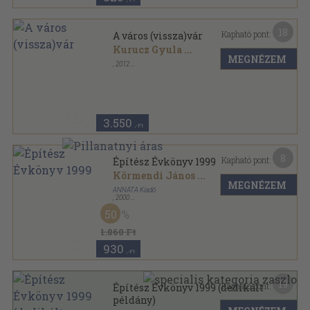
18
Kapható pont:
A város (vissza)vár
Kurucz Gyula
...
MEGNÉZEM
,
2012
Ragasztott papírkötés
,
231
oldal
3.550
,-Ft
8
Kapható pont:
Építész Évkönyv 1999
Körmendi János
...
MEGNÉZEM
ANNATA Kiadó
,
2000
Fűzött papírkötés
,
164
oldal
50
Építész Évkönyv sorozat
1.860 Ft
930
,-Ft
19
Kapható pont:
Építész Évkönyv 1999 (dedikált
példány)