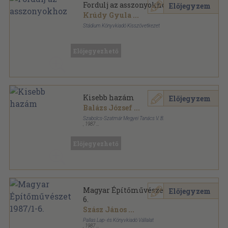
Fordulj az asszonyokhoz
Előjegyzem
Krúdy Gyula
...
Stádium Könyvkiadó Kisszövetkezet
Ragasztott papírkötés
,
167
oldal
Nők Könyve sorozat
Előjegyezhető
Kisebb hazám
Előjegyzem
Balázs József
...
Szabolcs-Szatmár Megyei Tanács V. B.
,
1987
Ragasztott papírkötés
,
366
oldal
Előjegyezhető
Magyar Építőművészet 1987/1-
Előjegyzem
6.
Szász János
...
Pallas Lap- és Könyvkiadó Vállalat
,
1987