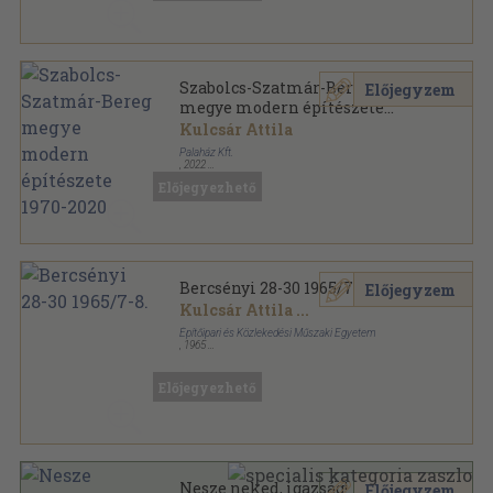
Szabolcs-Szatmár-Bereg
Előjegyzem
megye modern építészete
1970-2020
Kulcsár Attila
Palaház Kft.
,
2022
Fűzött kemény papírkötés
,
302
oldal
Előjegyezhető
Bercsényi 28-30 1965/7-8.
Előjegyzem
Kulcsár Attila
...
Építőipari és Közlekedési Műszaki Egyetem
,
1965
Tűzött kötés
,
30
oldal
Bercsényi sorozat
Előjegyezhető
Nesze neked, igazság!
Előjegyzem