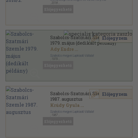
,
2018
Ragasztott papírkötés
,
136
oldal
Előjegyezhető
Szabolcs-Szatmár-Beregi Szemle sorozat
Szabolcs-Szatmári Szemle
Előjegyzem
1979. május (dedikált példány)
Ady Endre
...
Szabolcs megyei Lapkiadó Vállalat
,
1979
Ragasztott papírkötés
,
172
oldal
Előjegyezhető
Szabolcs-Szatmári Szemle sorozat
Szabolcs-Szatmári Szemle
Előjegyzem
1987. augusztus
Krúdy Gyula
...
Szabolcs megyei Lapkiadó Vállalat
,
1987
Ragasztott papírkötés
,
148
oldal
Előjegyezhető
Szabolcs-Szatmári Szemle sorozat