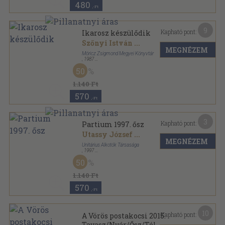
480
,-Ft
9
Kapható pont:
Ikarosz készülődik
Szőnyi István
...
MEGNÉZEM
Móricz Zsigmond Megyei Könyvtár
,
1987
Ragasztott papírkötés
,
99
oldal
50
Tiszta szívvel füzetek sorozat
1.140 Ft
570
,-Ft
3
Kapható pont:
Partium 1997. ősz
Utassy József
...
MEGNÉZEM
Unitárius Alkotók Társasága
,
1997
Ragasztott papírkötés
,
60
oldal
50
Partium sorozat
1.140 Ft
570
,-Ft
10
Kapható pont:
A Vörös postakocsi 2015.
Tavasz/Nyár/Ősz/Tél