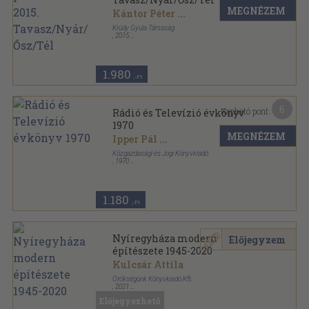
MEGNÉZEM
Kántor Péter
...
Krúdy Gyula Társaság
,
2015
Ragasztott papírkötés
,
130
oldal
A Vörös postakocsi sorozat
1.980
,-Ft
6
Kapható pont:
Rádió és Televízió évkönyv
1970
MEGNÉZEM
Ipper Pál
...
Közgazdasági és Jogi Könyvkiadó
,
1970
Fűzött kemény papírkötés
,
391
oldal
Rádió és Televízió évkönyv sorozat
1.180
,-Ft
Nyíregyháza modern
Előjegyzem
építészete 1945-2020
Kulcsár Attila
Örökségünk Könyvkiadó Kft.
,
2021
Fűzött kemény papírkötés
,
304
oldal
Előjegyezhető