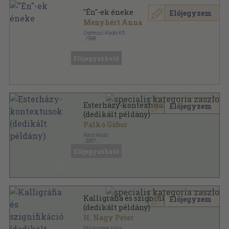
"Én"-ek éneke
Előjegyzem
Menyhért Anna
Orpheusz Kiadói Kft.
,
1998
Ragasztott papírkötés
,
202
oldal
Előjegyezhető
Esterházy-kontextusok
Előjegyzem
(dedikált példány)
Palkó Gábor
Ráció Kiadó
,
2007
Ragasztott papírkötés
,
274
oldal
Előjegyezhető
Kalligráfia és szignifikáció
Előjegyzem
(dedikált példány)
H. Nagy Péter
Művészetek Háza