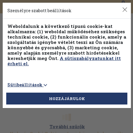
0
Toggle
Főmenü
Könyveink
navigation
Személyre szabott beállítások
Weboldalunk a következő típusú cookie-kat
alkalmazza: (1) weboldal működéséhez szükséges
technikai cookie, (2) funkcionális cookie, amely a
szolgáltatás igénybe vételét teszi az Ön számára
könnyebbé és gyorsabbá, (3) marketing cookie,
amely alapján személyre szabott hirdetésekkel
kereshetjük meg Önt.
A sütiszabályzatunkat itt
érheti el.
Sütibeállítások
HOZZÁJÁRULOK
További szűrők