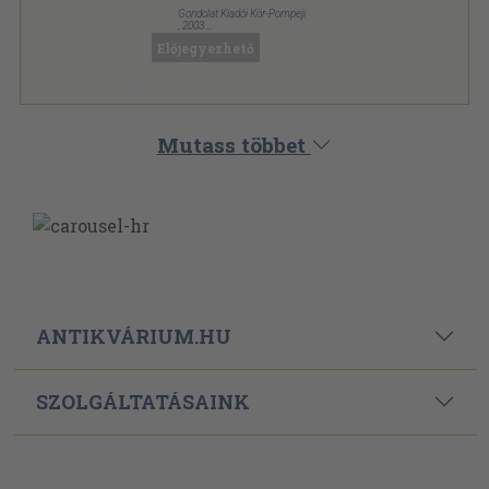
Gondolat Kiadói Kör-Pompeji
,
2003
Ragasztott papírkötés
,
254
oldal
Előjegyezhető
Dekon-könyvek sorozat
Mutass többet
ANTIKVÁRIUM.HU
SZOLGÁLTATÁSAINK