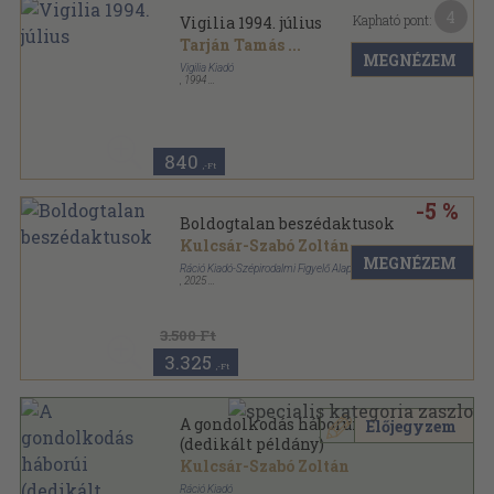
4
Kapható pont:
Vigilia 1994. július
Tarján Tamás
...
MEGNÉZEM
Vigilia Kiadó
,
1994
Ragasztott papírkötés
,
80
oldal
Vigilia sorozat
840
,-Ft
-5 %
Boldogtalan beszédaktusok
Kulcsár-Szabó Zoltán
MEGNÉZEM
Ráció Kiadó-Szépirodalmi Figyelő Alapítvány
,
2025
Puhatáblás
,
256
oldal
3.500 Ft
3.325
,-Ft
A gondolkodás háborúi
Előjegyzem
(dedikált példány)
Kulcsár-Szabó Zoltán
Ráció Kiadó