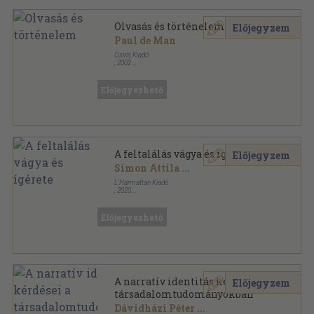
Olvasás és történelem
Előjegyzem
Paul de Man
Osiris Kiadó
,
2002
Ragasztott papírkötés
,
432
oldal
Osiris könyvtár-Irodalomelmélet sorozat
Előjegyezhető
A feltalálás vágya és ígérete
Előjegyzem
Simon Attila
...
L'Harmattan Kiadó
,
2020
Ragasztott papírkötés
,
297
oldal
Előjegyezhető
A narratív identitás kérdései a
Előjegyzem
társadalomtudományokban
Dávidházi Péter
...