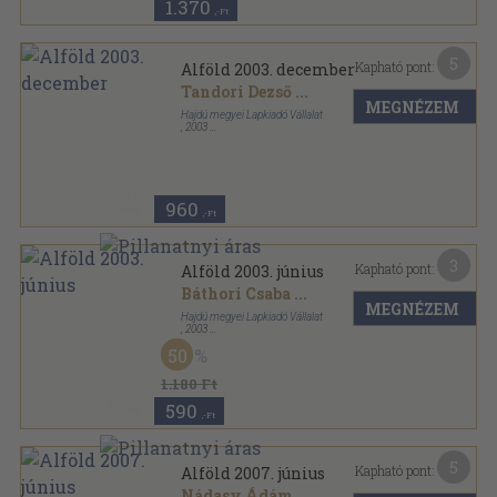
1.370
,-Ft
5
Kapható pont:
Alföld 2003. december
Tandori Dezső
...
MEGNÉZEM
Hajdú megyei Lapkiadó Vállalat
,
2003
Ragasztott papírkötés
,
112
oldal
Alföld sorozat
960
,-Ft
3
Kapható pont:
Alföld 2003. június
Báthori Csaba
...
MEGNÉZEM
Hajdú megyei Lapkiadó Vállalat
,
2003
Ragasztott papírkötés
,
112
oldal
50
Alföld sorozat
1.180 Ft
590
,-Ft
5
Kapható pont:
Alföld 2007. június
Nádasy Ádám
...