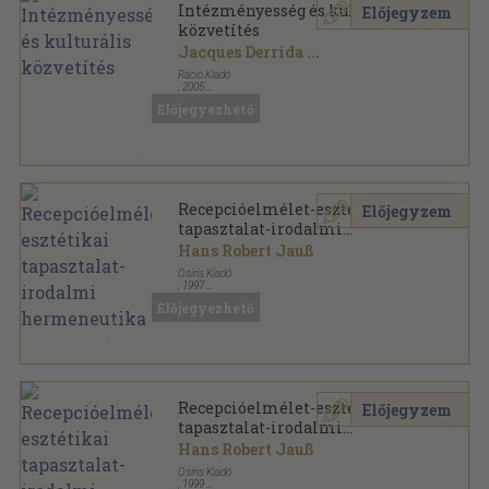
Intézményesség és kulturális
Előjegyzem
közvetítés
Jacques Derrida
...
Ráció Kiadó
,
2005
Fűzött kemény papírkötés
,
510
oldal
Előjegyezhető
techné és theória sorozat
Recepcióelmélet-esztétikai
Előjegyzem
tapasztalat-irodalmi
hermeneutika
Hans Robert Jauß
Osiris Kiadó
,
1997
Ragasztott papírkötés
,
454
oldal
Előjegyezhető
Osiris Könyvek sorozat
Recepcióelmélet-esztétikai
Előjegyzem
tapasztalat-irodalmi
hermeneutika
Hans Robert Jauß
Osiris Kiadó
,
1999