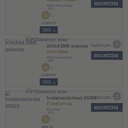
MEGNÉZEM
Alföld szerkesztősége
,
2007
Ragasztott papírkötés
,
112
oldal
50
Alföld sorozat
1.180 Ft
590
,-Ft
3
Kapható pont:
Alföld 2008. március
Turi Gábor
...
MEGNÉZEM
Alföld szerkesztősége
,
2008
Ragasztott papírkötés
,
112
oldal
50
Alföld sorozat
1.180 Ft
590
,-Ft
2
Kapható pont:
Irodalomtörténet 2010/2.
Fried István
...
MEGNÉZEM
Ráció Kiadó
,
2010
Ragasztott papírkötés
,
148
oldal
50
Irodalomtörténet sorozat
960 Ft