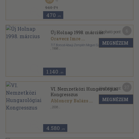
940 Ft
470
,-Ft
6
Kapható pont:
Új Holnap 1998. március
Oravecz Imre
...
MEGNÉZEM
TIT Borsod-Abaúj-Zemplén Megyei Szervezet
,
1998
Ragasztott papírkötés
,
130
oldal
Új Holnap sorozat
1.140
,-Ft
37
Kapható pont:
VI. Nemzetközi Hungarológiai
Kongresszus
MEGNÉZEM
Ablonczy Balázs
...
,
2006
Ragasztott papírkötés
,
382
oldal
4.580
,-Ft