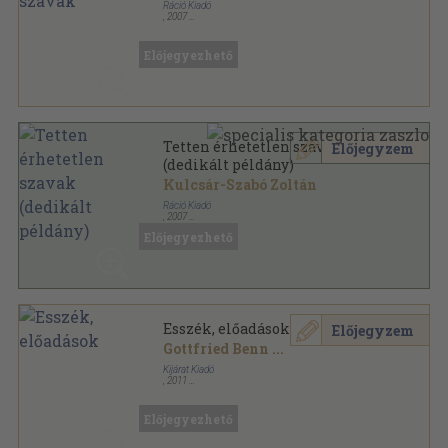
Ráció Kiadó
,
2007
Ragasztott papírkötés
,
359
oldal
Előjegyezhető
Tetten érhetetlen szavak
Előjegyzem
(dedikált példány)
Kulcsár-Szabó Zoltán
Ráció Kiadó
,
2007
Ragasztott papírkötés
,
359
oldal
Előjegyezhető
Esszék, előadások
Előjegyzem
Gottfried Benn
...
Kijárat Kiadó
,
2011
Ragasztott papírkötés
,
234
oldal
Előjegyezhető