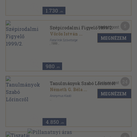
1.730
,-Ft
5
Kapható pont:
Szépirodalmi Figyelő 1999/2.
Vörös István
...
MEGNÉZEM
Fiatal Írók Szövetsége
,
1999
Ragasztott papírkötés
,
96
oldal
Szépirodalmi Figyelő sorozat
980
,-Ft
24
Kapható pont:
Tanulmányok Szabó Lőrincről
Németh G. Béla
...
MEGNÉZEM
Anonymus Kiadó
Ragasztott papírkötés
,
253
oldal
Újraolvasó sorozat
4.850
,-Ft