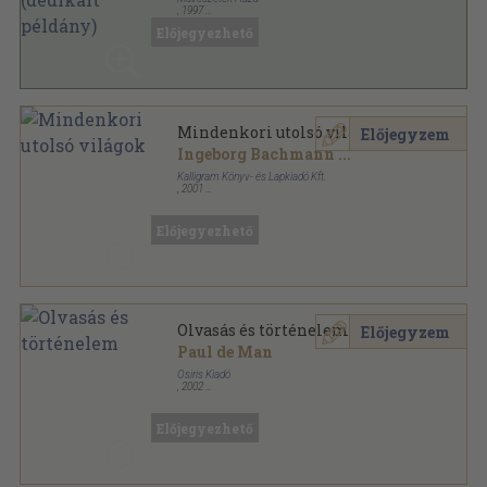
,
1997
Ragasztott papírkötés
,
116
oldal
Előjegyezhető
Vár ucca tizenhét könyvek sorozat
Mindenkori utolsó világok
Előjegyzem
Ingeborg Bachmann
...
Kalligram Könyv- és Lapkiadó Kft.
,
2001
Fűzött kemény papírkötés
,
237
oldal
Előjegyezhető
Olvasás és történelem
Előjegyzem
Paul de Man
Osiris Kiadó
,
2002
Ragasztott papírkötés
,
432
oldal
Osiris könyvtár - Irodalomelmélet sorozat
Előjegyezhető