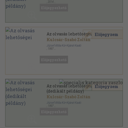
,
2014
Ragasztott papírkötés
,
327
oldal
Előjegyezhető
Az olvasás lehetőségei
Előjegyzem
Kulcsár-Szabó Zoltán
József Attila Kör-Kijárat Kiadó
,
1997
Ragasztott papírkötés
,
222
oldal
JAK sorozat
Előjegyezhető
Az olvasás lehetőségei
Előjegyzem
(dedikált példány)
Kulcsár-Szabó Zoltán
József Attila Kör-Kijárat Kiadó
,
1997
Ragasztott papírkötés
,
222
oldal
Előjegyezhető
JAK sorozat