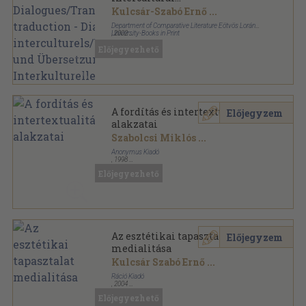
Dialogues/Transfert et
Kulcsár-Szabó Ernő
...
traduction - Dialogues
Department of Comparative Literature Eötvös Loránd
interculturels/Vermittlung
University-Books in Print
,
2002
Ragasztott papírkötés
,
275
oldal
und Übersetzung -
Előjegyezhető
Interkulturelle Dialoge
A fordítás és intertextualitás
Előjegyzem
alakzatai
Szabolcsi Miklós
...
Anonymus Kiadó
,
1998
Ragasztott papírkötés
,
411
oldal
Előjegyezhető
Az esztétikai tapasztalat
Előjegyzem
medialitása
Kulcsár Szabó Ernő
...
Ráció Kiadó
,
2004
Fűzött kemény papírkötés
,
434
oldal
Előjegyezhető