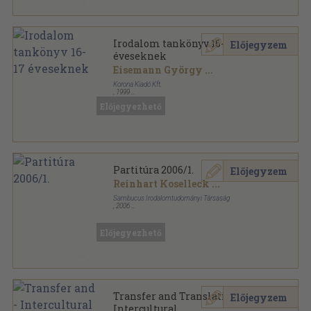
Irodalom tankönyv 16-17
Előjegyzem
éveseknek
Eisemann György
...
Korona Kiadó Kft.
,
1999
Ragasztott papírkötés
,
289
oldal
Előjegyezhető
Partitúra 2006/1.
Előjegyzem
Reinhart Koselleck
...
Sambucus Irodalomtudományi Társaság
,
2006
Ragasztott papírkötés
,
139
oldal
Partitúra sorozat
Előjegyezhető
Transfer and Translation -
Előjegyzem
Intercultural