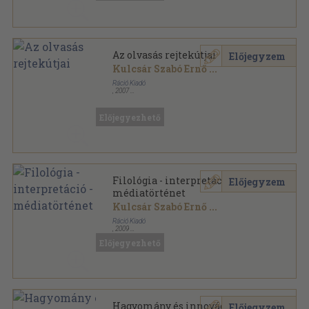
Az olvasás rejtekútjai
Előjegyzem
Kulcsár Szabó Ernő
...
Ráció Kiadó
,
2007
Fűzött kemény papírkötés
,
315
oldal
Ráció-Tudomány sorozat
Előjegyezhető
Filológia - interpretáció -
Előjegyzem
médiatörténet
Kulcsár Szabó Ernő
...
Ráció Kiadó
,
2009
Ragasztott papírkötés
,
781
oldal
Előjegyezhető
Filológia sorozat
Hagyomány és innováció a
Előjegyzem