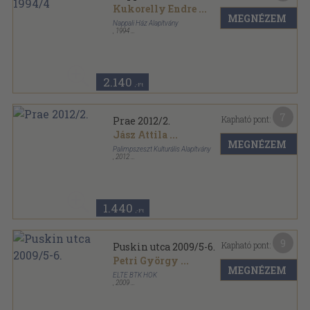
Kukorelly Endre
...
MEGNÉZEM
Nappali Ház Alapítvány
,
1994
Ragasztott papírkötés
,
129
oldal
Nappali ház sorozat
2.140
,-Ft
7
Kapható pont:
Prae 2012/2.
Jász Attila
...
MEGNÉZEM
Palimpszeszt Kulturális Alapítvány
,
2012
Ragasztott papírkötés
,
99
oldal
Prae sorozat
1.440
,-Ft
9
Kapható pont:
Puskin utca 2009/5-6.
Petri György
...
MEGNÉZEM
ELTE BTK HÖK
,
2009
Ragasztott papírkötés
,
128
oldal
Puskin utca sorozat