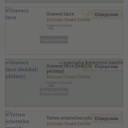
Oravecz Imre
Előjegyzem
Kulcsár-Szabó Zoltán
Kalligram Könyvkiadó
,
1996
Ragasztott papírkötés
,
206
oldal
Tegnap és Ma - Kortárs magyar írók sorozat
Előjegyezhető
Oravecz Imre (dedikált
Előjegyzem
példány)
Kulcsár-Szabó Zoltán
Kalligram Könyvkiadó
,
1996
Ragasztott papírkötés
,
206
oldal
Előjegyezhető
Tegnap és Ma - Kortárs magyar írók sorozat
Tetten érhetetlen szavak
Előjegyzem
Kulcsár-Szabó Zoltán