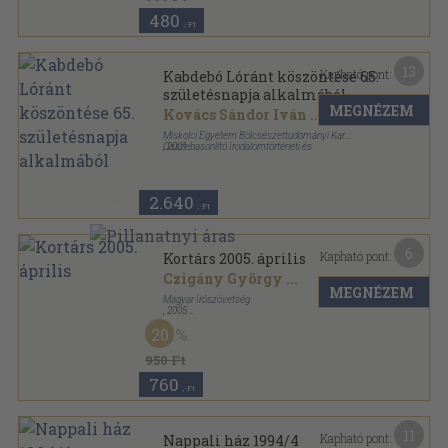
480
,-Ft
13
Kapható pont:
Kabdebó Lóránt köszöntése 65.
születésnapja alkalmából
MEGNÉZEM
Kovács Sándor Iván
...
Miskolci Egyetem Bölcsészettudományi Kar
Összehasonlító Irodalomtörténeti és
,
2001
Művészettörténeti Tanszék
Ragasztott papírkötés
,
351
oldal
2.640
,-Ft
6
Kapható pont:
Kortárs 2005. április
Czigány György
...
MEGNÉZEM
Magyar Írószövetség
,
2005
Ragasztott papírkötés
,
128
oldal
20
Kortárs sorozat
950 Ft
760
,-Ft
11
Kapható pont:
Nappali ház 1994/4