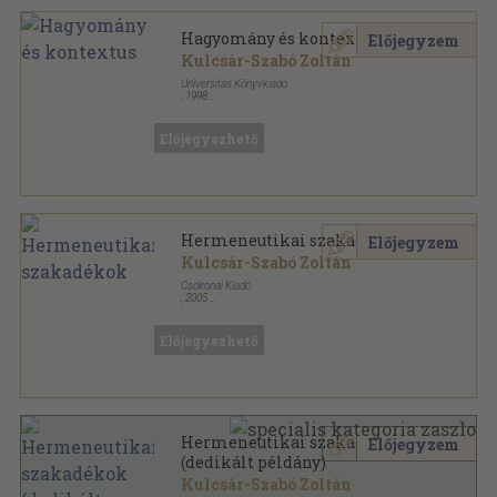
Hagyomány és kontextus
Előjegyzem
Kulcsár-Szabó Zoltán
Universitas Könyvkiadó
,
1998
Ragasztott papírkötés
,
187
oldal
Előjegyezhető
Hermeneutikai szakadékok
Előjegyzem
Kulcsár-Szabó Zoltán
Csokonai Kiadó
,
2005
Ragasztott papírkötés
,
214
oldal
Alföld könyvek sorozat
Előjegyezhető
Hermeneutikai szakadékok
Előjegyzem
(dedikált példány)
Kulcsár-Szabó Zoltán