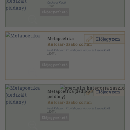
Csokonai Kiadó
,
2005
Ragasztott papírkötés
,
214
oldal
Előjegyezhető
Alföld könyvek sorozat
Metapoétika
Előjegyzem
Kulcsár-Szabó Zoltán
Pesti Kalligram Kft.-Kalligram Könyv- és Lapkiadó Kft.
,
2007
Ragasztott papírkötés
,
451
oldal
Előjegyezhető
Metapoétika (dedikált
Előjegyzem
példány)
Kulcsár-Szabó Zoltán
Pesti Kalligram Kft.-Kalligram Könyv- és Lapkiadó Kft.
,
2007
Ragasztott papírkötés
,
451
oldal
Előjegyezhető