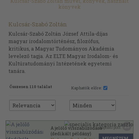
Kulcsár-Szabó Zoltán művei, könyvek, használt
könyvek
Kulcsár-Szabó Zoltán
Kulcsár-Szabó Zoltán József Attila-díjas
magyar irodalomtörténész, filozófus,
kritikus, a Magyar Tudományos Akadémia
levelező tagja. Az ELTE Magyar Irodalom- és
Kultúratudományi Intézetének egyetemi
tanára.
Összesen 110 találat
Kaphatók előre:
25
Kapható pont:
A jelölő visszahúzódása
(dedikált példány)
MEGNÉZEM