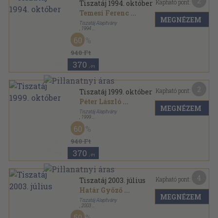
2
Kapható pont:
Tiszatáj 1994. október
Temesi Ferenc
...
MEGNÉZEM
Tiszatáj Alapítvány
,
1994
Ragasztott papírkötés
,
96
oldal
60
Tiszatáj sorozat
940 Ft
370
,-Ft
2
Kapható pont:
Tiszatáj 1999. október
Péter László
...
MEGNÉZEM
Tiszatáj Alapítvány
,
1999
Ragasztott papírkötés
,
112
oldal
60
Tiszatáj sorozat
940 Ft
370
,-Ft
4
Kapható pont:
Tiszatáj 2003. július
Határ Győző
...
MEGNÉZEM
Tiszatáj Alapítvány
,
2003
Ragasztott papírkötés
,
120
oldal
50
Tiszatáj sorozat