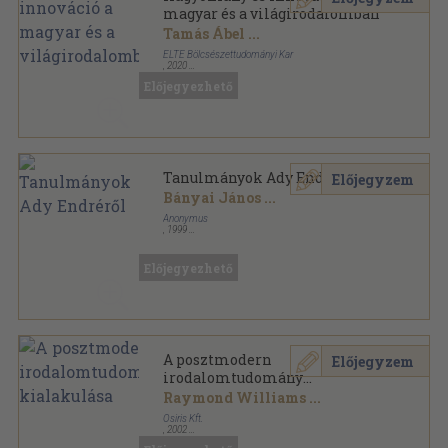
magyar és a világirodalomban
Tamás Ábel
...
ELTE Bölcsészettudományi Kar
,
2020
Ragasztott papírkötés
,
252
oldal
Előjegyezhető
Tanulmányok Ady Endréről
Előjegyzem
Bányai János
...
Anonymus
,
1999
Ragasztott papírkötés
,
234
oldal
Újraolvasó sorozat
Előjegyezhető
A posztmodern
Előjegyzem
irodalomtudomány
kialakulása
Raymond Williams
...
Osiris Kft.
,
2002
Fűzött kemény papírkötés
,
681
oldal