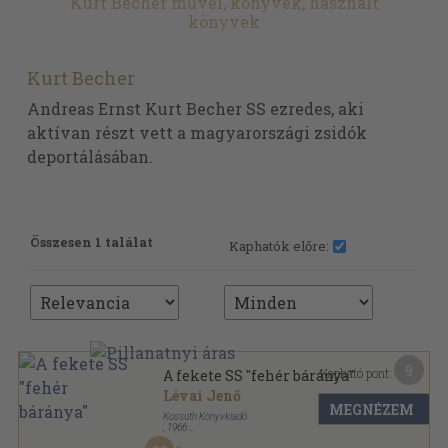
Kurt Becher művei, könyvek, használt
könyvek
Kurt Becher
Andreas Ernst Kurt Becher SS ezredes, aki
aktívan részt vett a magyarországi zsidók
deportálásában.
Összesen 1 találat
Kaphatók előre:
9
Kapható pont:
A fekete SS "fehér báránya"
Lévai Jenő
MEGNÉZEM
Kossuth Könyvkiadó
,
1966
Fűzött papírkötés
,
190
oldal