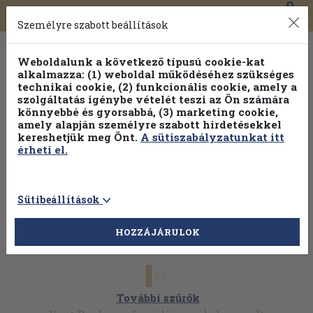
0
Toggle
Főmenü
Könyveink
navigation
Személyre szabott beállítások
Weboldalunk a következő típusú cookie-kat
alkalmazza: (1) weboldal működéséhez szükséges
technikai cookie, (2) funkcionális cookie, amely a
szolgáltatás igénybe vételét teszi az Ön számára
könnyebbé és gyorsabbá, (3) marketing cookie,
Válogasson több mint 30 000 kötet közül
amely alapján személyre szabott hirdetésekkel
Hobbi témakörökben
20% kedvezménnyel!
kereshetjük meg Önt.
A sütiszabályzatunkat itt
érheti el.
Sütibeállítások
HOZZÁJÁRULOK
További szűrők