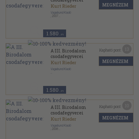
MEGNÉZEM
Kurt Rieder
Vagabund Kiadó
,
2007
Ragasztott papírkötés
,
207
oldal
1.580
,-Ft
13
Kapható pont:
A III. Birodalom
csodafegyverei
MEGNÉZEM
Kurt Rieder
Vagabund Kiadó
Fűzött kemény papírkötés
,
319
oldal
1.580
,-Ft
10
Kapható pont:
A III. Birodalom
csodafegyverei
MEGNÉZEM
Kurt Rieder
Vagabund Kiadó
,
2006
Ragasztott papírkötés
,
207
oldal