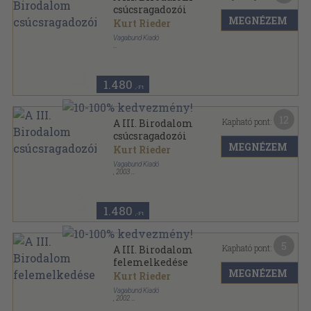
csúcsragadozói
MEGNÉZEM
Kurt Rieder
Vagabund Kiadó
Ragasztott papírkötés
,
207
oldal
Mítosz, legenda és valóság sorozat
1.480
,-Ft
12
Kapható pont:
A III. Birodalom
csúcsragadozói
MEGNÉZEM
Kurt Rieder
Vagabund Kiadó
,
2003
Ragasztott papírkötés
,
215
oldal
Mítosz, legenda és valóság sorozat
1.480
,-Ft
5
Kapható pont:
A III. Birodalom
felemelkedése
MEGNÉZEM
Kurt Rieder
Vagabund Kiadó
,
2002
Ragasztott papírkötés
,
211
oldal