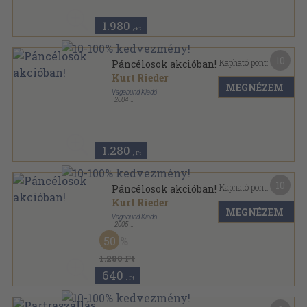
Mítosz, legenda és valóság sorozat
1.980
,-Ft
10
Kapható pont:
Páncélosok akcióban!
Kurt Rieder
MEGNÉZEM
Vagabund Kiadó
,
2004
Ragasztott papírkötés
,
216
oldal
Mítosz, legenda és valóság sorozat
1.280
,-Ft
10
Kapható pont:
Páncélosok akcióban!
Kurt Rieder
MEGNÉZEM
Vagabund Kiadó
,
2005
Ragasztott papírkötés
,
216
oldal
50
Mítosz, legenda és valóság sorozat
1.280 Ft
640
,-Ft