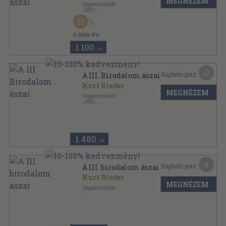
MEGNÉZEM
Vagabund Kiadó
,
2001
Ragasztott papírkötés
,
216
oldal
30
1.580 Ft
1.100
,-Ft
12
Kapható pont:
A III. Birodalom ászai
Kurt Rieder
MEGNÉZEM
Vagabund Kiadó
,
2003
Ragasztott papírkötés
,
216
oldal
1.480
,-Ft
8
Kapható pont:
A III. birodalom ászai
Kurt Rieder
MEGNÉZEM
Vagabund Kiadó
Ragasztott papírkötés
,
207
oldal