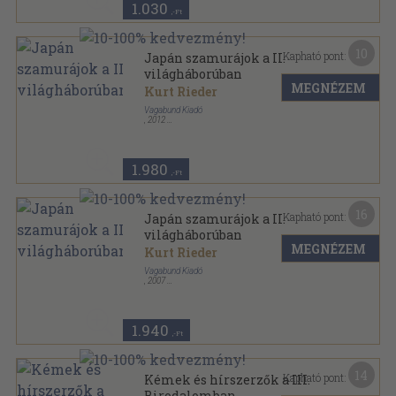
1.030
,-Ft
10
Kapható pont:
Japán szamurájok a II.
világháborúban
MEGNÉZEM
Kurt Rieder
Vagabund Kiadó
,
2012
Ragasztott papírkötés
,
207
oldal
Mítosz, legenda és valóság sorozat
1.980
,-Ft
16
Kapható pont:
Japán szamurájok a II.
világháborúban
MEGNÉZEM
Kurt Rieder
Vagabund Kiadó
,
2007
Ragasztott papírkötés
,
207
oldal
1.940
,-Ft
14
Kapható pont:
Kémek és hírszerzők a III.
Birodalomban