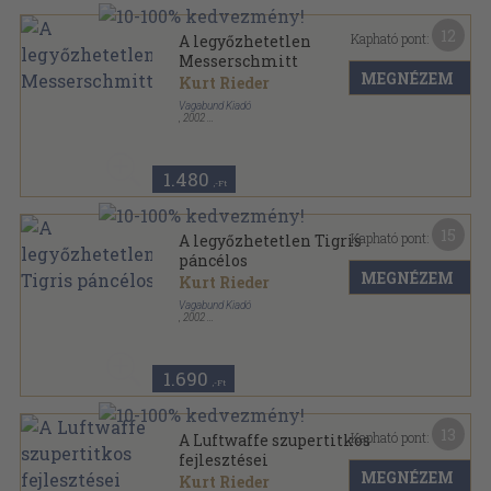
12
Kapható pont:
A legyőzhetetlen
Messerschmitt
MEGNÉZEM
Kurt Rieder
Vagabund Kiadó
,
2002
Ragasztott papírkötés
,
206
oldal
Mítosz, legenda és valóság sorozat
1.480
,-Ft
15
Kapható pont:
A legyőzhetetlen Tigris
páncélos
MEGNÉZEM
Kurt Rieder
Vagabund Kiadó
,
2002
Ragasztott papírkötés
,
215
oldal
Mítosz, legenda és valóság sorozat
1.690
,-Ft
13
Kapható pont:
A Luftwaffe szupertitkos
fejlesztései
MEGNÉZEM
Kurt Rieder