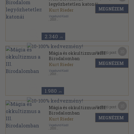
legyőzhetetlen katonái
MEGNÉZEM
Kurt Rieder
Vagabund Kiadó
,
2003
Ragasztott papírkötés
,
206
oldal
2.340
,-Ft
10
Kapható pont:
Mágia és okkultizmus a III.
Birodalomban
MEGNÉZEM
Kurt Rieder
Vagabund Kiadó
,
2003
Ragasztott papírkötés
,
208
oldal
Mítosz, legenda és valóság sorozat
1.980
,-Ft
10
Kapható pont:
Mágia és okkultizmus a III.
Birodalomban
MEGNÉZEM
Kurt Rieder
Vagabund Kiadó
,
2005
Ragasztott papírkötés
,
215
oldal