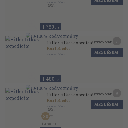
MEGNÉZEM
Vagabund Kiadó
,
2005
Ragasztott papírkötés
,
207
oldal
Mítosz, legenda és valóság sorozat
1.780
,-Ft
7
Kapható pont:
Hitler titkos expedíciói
Kurt Rieder
MEGNÉZEM
Vagabund Kiadó
Ragasztott papírkötés
,
205
oldal
Mítosz, legenda és valóság sorozat
1.480
,-Ft
9
Kapható pont:
Hitler titkos expedíciói
Kurt Rieder
MEGNÉZEM
Vagabund Kiadó
,
2006
Ragasztott papírkötés
,
205
oldal
30
Mítosz, legenda és valóság sorozat
1.480 Ft