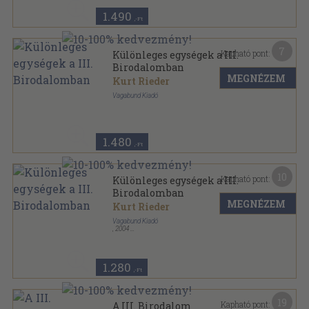
1.490
,-Ft
7
Kapható pont:
Különleges egységek a III.
Birodalomban
MEGNÉZEM
Kurt Rieder
Vagabund Kiadó
Ragasztott papírkötés
,
208
oldal
Mítosz, legenda és valóság sorozat
1.480
,-Ft
10
Kapható pont:
Különleges egységek a III.
Birodalomban
MEGNÉZEM
Kurt Rieder
Vagabund Kiadó
,
2004
Ragasztott papírkötés
,
208
oldal
Mítosz, legenda és valóság sorozat
1.280
,-Ft
19
Kapható pont:
A III. Birodalom