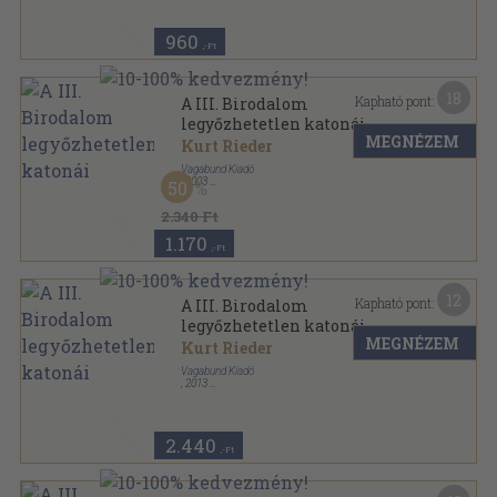
960
,-Ft
18
Kapható pont:
A III. Birodalom
legyőzhetetlen katonái
MEGNÉZEM
Kurt Rieder
Vagabund Kiadó
,
2003
50
Ragasztott papírkötés
,
215
oldal
2.340 Ft
1.170
,-Ft
12
Kapható pont:
A III. Birodalom
legyőzhetetlen katonái
MEGNÉZEM
Kurt Rieder
Vagabund Kiadó
,
2013
Ragasztott papírkötés
,
206
oldal
2.440
,-Ft