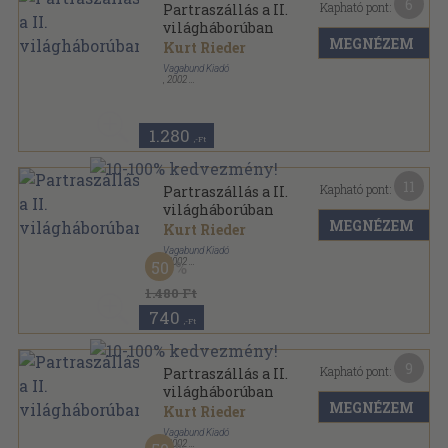
6
Kapható pont:
Partraszállás a II.
világháborúban
MEGNÉZEM
Kurt Rieder
Vagabund Kiadó
,
2002
Ragasztott papírkötés
,
213
oldal
1.280
,-Ft
11
Kapható pont:
Partraszállás a II.
világháborúban
MEGNÉZEM
Kurt Rieder
Vagabund Kiadó
,
2002
50
Ragasztott papírkötés
,
208
oldal
1.480 Ft
740
,-Ft
9
Kapható pont:
Partraszállás a II.
világháborúban
MEGNÉZEM
Kurt Rieder
Vagabund Kiadó
,
2002