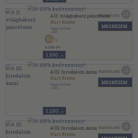
24
Kapható pont:
A II. világháború páncélosai
Kurt Rieder
MEGNÉZEM
Vagabund Kiadó
,
2006
Ragasztott papírkötés
,
207
oldal
50
3.180 Ft
1.590
,-Ft
12
Kapható pont:
A III. birodalom ászai
Kurt Rieder
MEGNÉZEM
Vagabund Kiadó
,
2005
Ragasztott papírkötés
,
216
oldal
1.280
,-Ft
10
Kapható pont:
A III. birodalom ászai
Kurt Rieder