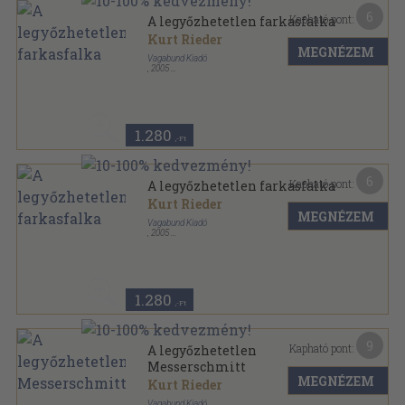
6
Kapható pont:
A legyőzhetetlen farkasfalka
Kurt Rieder
MEGNÉZEM
Vagabund Kiadó
,
2005
Ragasztott papírkötés
,
215
oldal
Mítosz, legenda és valóság sorozat
1.280
,-Ft
6
Kapható pont:
A legyőzhetetlen farkasfalka
Kurt Rieder
MEGNÉZEM
Vagabund Kiadó
,
2005
Ragasztott papírkötés
,
207
oldal
Mítosz, legenda és valóság sorozat
1.280
,-Ft
9
Kapható pont:
A legyőzhetetlen
Messerschmitt
MEGNÉZEM
Kurt Rieder
Vagabund Kiadó