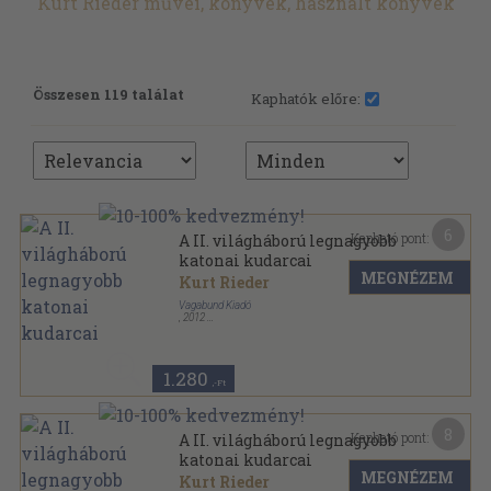
Kurt Rieder művei, könyvek, használt könyvek
Összesen 119 találat
Kaphatók előre:
6
Kapható pont:
A II. világháború legnagyobb
katonai kudarcai
MEGNÉZEM
Kurt Rieder
Vagabund Kiadó
,
2012
Ragasztott papírkötés
,
206
oldal
Mítosz, legenda és valóság sorozat
1.280
,-Ft
8
Kapható pont:
A II. világháború legnagyobb
katonai kudarcai
MEGNÉZEM
Kurt Rieder