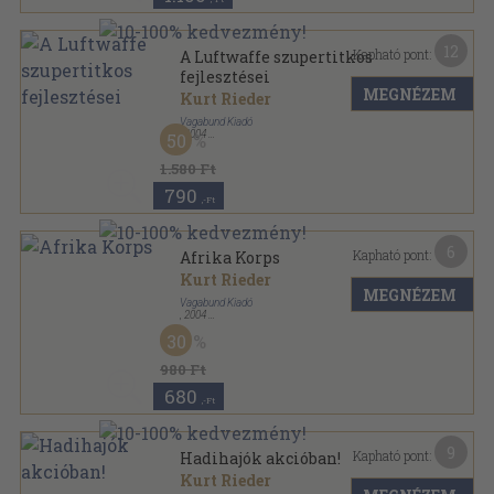
12
Kapható pont:
A Luftwaffe szupertitkos
fejlesztései
MEGNÉZEM
Kurt Rieder
Vagabund Kiadó
,
2004
50
Fűzött kemény papírkötés
,
319
oldal
1.580 Ft
790
,-Ft
6
Kapható pont:
Afrika Korps
Kurt Rieder
MEGNÉZEM
Vagabund Kiadó
,
2004
Ragasztott papírkötés
,
206
oldal
30
980 Ft
680
,-Ft
9
Kapható pont:
Hadihajók akcióban!
Kurt Rieder