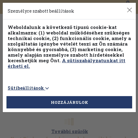
0
Toggle
Főmenü
Könyveink
navigation
Személyre szabott beállítások
Weboldalunk a következő típusú cookie-kat
alkalmazza: (1) weboldal működéséhez szükséges
technikai cookie, (2) funkcionális cookie, amely a
szolgáltatás igénybe vételét teszi az Ön számára
könnyebbé és gyorsabbá, (3) marketing cookie,
Válogasson több mint 1.000.000 kiadványunk közül
10-
amely alapján személyre szabott hirdetésekkel
100% kedvezménnyel!
kereshetjük meg Önt.
A sütiszabályzatunkat itt
érheti el.
Sütibeállítások
HOZZÁJÁRULOK
További szűrők