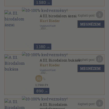
1.580
,-Ft
9
Kapható pont:
A III. birodalom ászai
Kurt Rieder
MEGNÉZEM
Vagabund Kiadó
,
2003
Ragasztott papírkötés
,
207
oldal
1.180
,-Ft
13
Kapható pont:
A III. Birodalom bukása
Kurt Rieder
MEGNÉZEM
Vagabund Kiadó
,
2002
Ragasztott papírkötés
,
207
oldal
50
1.780 Ft
890
,-Ft
8
Kapható pont:
A III. Birodalom
csodafegyverei