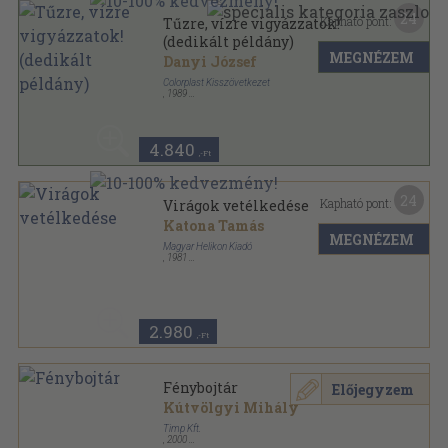
24
Kapható pont:
Tűzre, vízre vigyázzatok!
(dedikált példány)
MEGNÉZEM
Danyi József
Colorplast Kisszövetkezet
,
1989
Fűzött kemény papírkötés
,
119
oldal
4.840
,-Ft
24
Kapható pont:
Virágok vetélkedése
Katona Tamás
MEGNÉZEM
Magyar Helikon Kiadó
,
1981
Fűzött kemény papírkötés
,
170
oldal
2.980
,-Ft
Fénybojtár
Előjegyzem
Kútvölgyi Mihály
Timp Kft.
,
2000