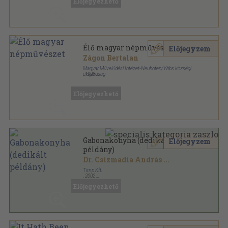
Előjegyezhető
Napsütötte ízek sorozat
Élő magyar népművészet
Előjegyzem
Zágon Bertalan
Magyar Művelődési Intézet-Neuhofen/Ybbs községi
elöljáróság
,
1993
Tűzött kötés
,
25
oldal
Előjegyezhető
Gabonakonyha (dedikált
Előjegyzem
példány)
Dr. Csizmadia András
...
Timp Kft.
,
2002
Fűzött kemény papírkötés
,
87
oldal
Előjegyezhető
Megőrzött ízek sorozat