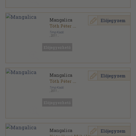
Mangalica
Előjegyzem
Tóth Péter
...
Timp Kiadó
,
2011
Fűzött kemény papírkötés
,
111
oldal
Megőrzött ízek sorozat
Előjegyezhető
Mangalica
Előjegyzem
Tóth Péter
...
Timp Kiadó
,
2011
Fűzött kemény papírkötés
,
111
oldal
Megőrzött ízek sorozat
Előjegyezhető
Mangalica
Előjegyzem