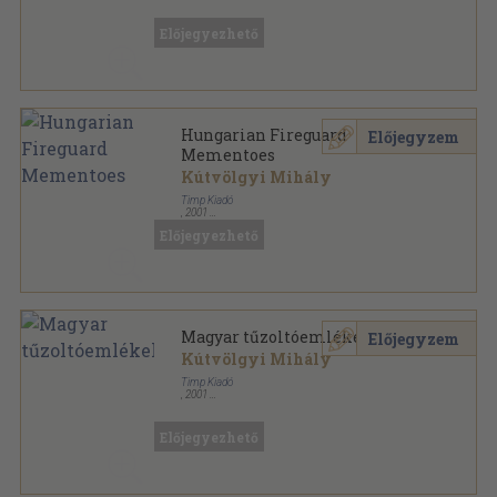
Fűzött kemény papírkötés
,
131
oldal
Előjegyezhető
Hungarian Fireguard
Előjegyzem
Mementoes
Kútvölgyi Mihály
Timp Kiadó
,
2001
Fűzött kemény papírkötés
,
129
oldal
Előjegyezhető
Magyar tűzoltóemlékek
Előjegyzem
Kútvölgyi Mihály
Timp Kiadó
,
2001
Fűzött keménykötés
,
127
oldal
Előjegyezhető