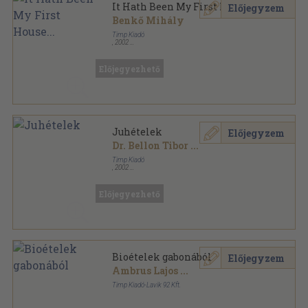
It Hath Been My First House...
Előjegyzem
Benkő Mihály
Timp Kiadó
,
2002
Fűzött kemény papírkötés
,
128
oldal
Előjegyezhető
Juhételek
Előjegyzem
Dr. Bellon Tibor
...
Timp Kiadó
,
2002
Fűzött kemény papírkötés
,
111
oldal
Megőrzött ízek sorozat
Előjegyezhető
Bioételek gabonából
Előjegyzem
Ambrus Lajos
...
Timp Kiadó-Lavik 92 Kft.
Fűzött keménykötés
,
127
oldal
Napsütötte ízek - Bioételek sorozat