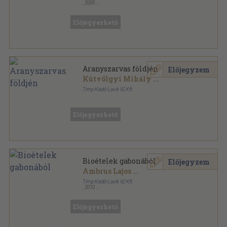
,
2005
Fűzött kemény papírkötés
,
131
oldal
Előjegyezhető
Aranyszarvas földjén
Előjegyzem
Kútvölgyi Mihály
...
Timp Kiadó-Lavik 92 Kft.
Fűzött kemény papírkötés
,
132
oldal
Előjegyezhető
Bioételek gabonából
Előjegyzem
Ambrus Lajos
...
Timp Kiadó-Lavik 92 Kft.
,
2010
Fűzött kemény papírkötés
,
127
oldal
Napsütötte ízek - Bioételek sorozat
Előjegyezhető