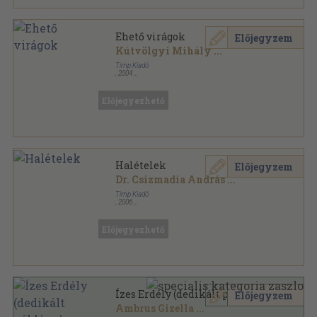
Ehető virágok
Előjegyzem
Kútvölgyi Mihály
...
Timp Kiadó
,
2004
Fűzött kemény papírkötés
,
107
oldal
Előjegyezhető
Halételek
Előjegyzem
Dr. Csizmadia András
...
Timp Kiadó
,
2006
Fűzött kemény papírkötés
,
111
oldal
Megőrzött ízek sorozat
Előjegyezhető
Ízes Erdély (dedikált példány)
Előjegyzem
Ambrus Gizella
...