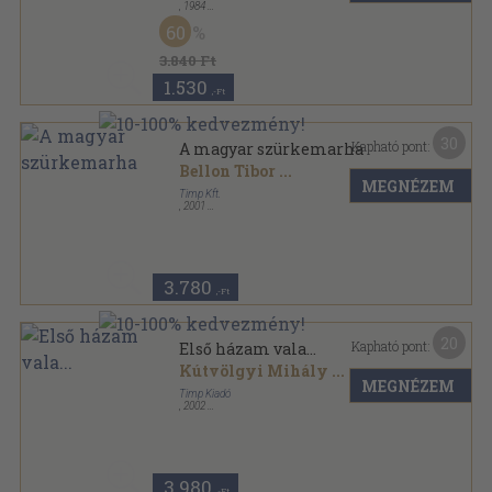
,
1984
Fűzött kemény papírkötés
,
141
oldal
60
3.840 Ft
1.530
,-Ft
30
Kapható pont:
A magyar szürkemarha
Bellon Tibor
...
MEGNÉZEM
Timp Kft.
,
2001
Fűzött kemény papírkötés
,
85
oldal
Megőrzött ízek sorozat
3.780
,-Ft
20
Kapható pont:
Első házam vala...
Kútvölgyi Mihály
...
MEGNÉZEM
Timp Kiadó
,
2002
Fűzött keménykötés
,
128
oldal
3.980
,-Ft