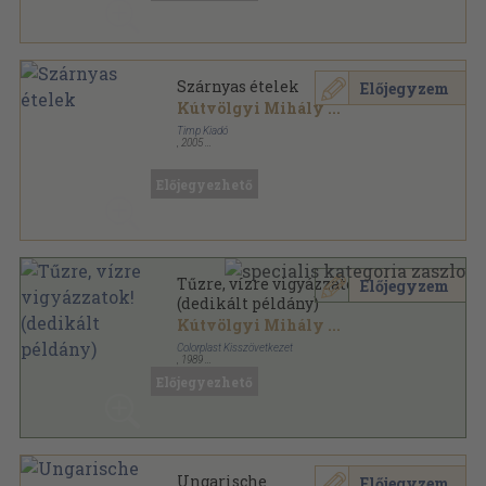
Szárnyas ételek
Előjegyzem
Kútvölgyi Mihály
...
Timp Kiadó
,
2005
Fűzött kemény papírkötés
,
111
oldal
Megőrzött ízek sorozat
Előjegyezhető
Tűzre, vízre vigyázzatok!
Előjegyzem
(dedikált példány)
Kútvölgyi Mihály
...
Colorplast Kisszövetkezet
,
1989
Fűzött kemény papírkötés
,
119
oldal
Előjegyezhető
Ungarische
Előjegyzem