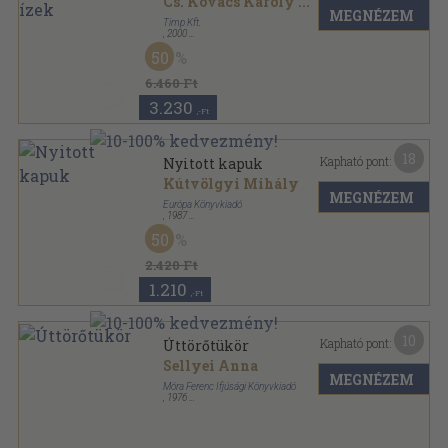
Cs. Kovács Károly
...
MEGNÉZEM
Timp Kft.
,
2000
Fűzött kemény papírkötés
,
131
oldal
50
6.460 Ft
3.230
,-Ft
18
Kapható pont:
Nyitott kapuk
Kútvölgyi Mihály
MEGNÉZEM
Európa Könyvkiadó
,
1987
Vászon
,
168
oldal
50
2.420 Ft
1.210
,-Ft
10
Kapható pont:
Úttörőtükör
Sellyei Anna
MEGNÉZEM
Móra Ferenc Ifjúsági Könyvkiadó
,
1976
Fűzött kemény papírkötés
,
97
oldal