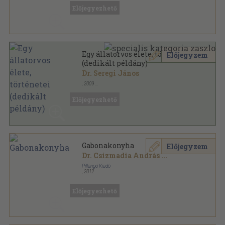
Előjegyezhető
Egy állatorvos élete, történetei
Előjegyzem
(dedikált példány)
Dr. Seregi János
,
2009
Ragasztott papírkötés
,
416
oldal
Előjegyezhető
Gabonakonyha
Előjegyzem
Dr. Csizmadia András
...
Pillangó Kiadó
,
2012
Fűzött kemény papírkötés
,
87
oldal
Megőrzött ízek sorozat
Előjegyezhető