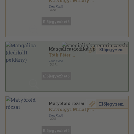
Kútvölgyi Mihály
...
Timp Kiadó
,
2003
Fűzött kemény papírkötés
,
111
oldal
Megőrzött ízek sorozat
Előjegyezhető
Mangalica (dedikált példány)
Előjegyzem
Tóth Péter
...
Timp Kiadó
,
2011
Fűzött kemény papírkötés
,
111
oldal
Megőrzött ízek sorozat
Előjegyezhető
Matyóföld rózsái
Előjegyzem
Kútvölgyi Mihály
...
Timp Kiadó
,
2006
Fűzött kemény papírkötés
,
130
oldal
Előjegyezhető