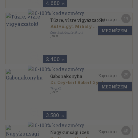
4.680
,-Ft
19
Kapható pont:
Tűzre, vízre vigyázzatok!
Kútvölgyi Mihály
...
MEGNÉZEM
Colorplast Kisszövetkezet
,
1989
Fűzött kemény papírkötés
,
119
oldal
2.400
,-Ft
29
Kapható pont:
Gabonakonyha
Dr. Cey-bert Róbert Gyula
...
MEGNÉZEM
Timp Kft.
,
2002
Fűzött kemény papírkötés
,
87
oldal
Megőrzött ízek sorozat
3.580
,-Ft
48
Kapható pont:
Nagykunsági ízek