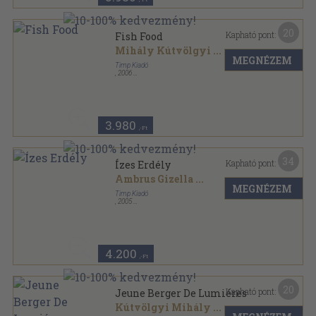
20
Kapható pont:
Fish Food
Mihály Kútvölgyi
...
MEGNÉZEM
Timp Kiadó
,
2006
Fűzött kemény papírkötés
,
111
oldal
Lasting flavours sorozat
3.980
,-Ft
34
Kapható pont:
Ízes Erdély
Ambrus Gizella
...
MEGNÉZEM
Timp Kiadó
,
2005
Fűzött kemény papírkötés
,
132
oldal
4.200
,-Ft
20
Kapható pont:
Jeune Berger De Lumiéres
Kútvölgyi Mihály
...