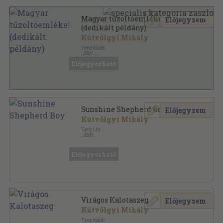
Magyar tűzoltóemlékek
Előjegyzem
(dedikált példány)
Kútvölgyi Mihály
Timp Kiadó
,
2001
Fűzött keménykötés
,
127
oldal
Előjegyezhető
Sunshine Shepherd Boy
Előjegyzem
Kútvölgyi Mihály
Timp Ltd.
,
2000
Fűzött kemény papírkötés
,
131
oldal
Előjegyezhető
Virágos Kalotaszeg
Előjegyzem
Kútvölgyi Mihály
Timp Kiadó