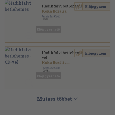
Hadikfalvi betlehemes
Előjegyzem
Kóka Rozália
Fekete Sas Kiadó
,
2002
Fűzött kemény papírkötés
,
72
oldal
Előjegyezhető
Hadikfalvi betlehemes - CD-
Előjegyzem
vel
Kóka Rozália
...
Fekete Sas Kiadó
,
2008
Fűzött kemény papírkötés
,
72
oldal
Előjegyezhető
Mutass többet