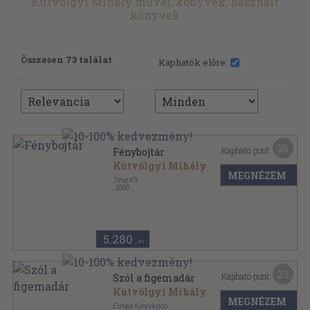
Kútvölgyi Mihály művei, könyvek, használt
könyvek
Összesen 73 találat
Kaphatók előre:
26
Kapható pont:
Fénybojtár
Kútvölgyi Mihály
MEGNÉZEM
Timp Kft.
,
2000
Fűzött kemény papírkötés
,
131
oldal
5.280
,-Ft
23
Kapható pont:
Szól a figemadár
Kútvölgyi Mihály
MEGNÉZEM
Európa Könyvkiadó