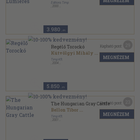
MEGNÉZEM
Éditions Timp
,
2000
Fűzött kemény papírkötés
,
131
oldal
3.980
,-Ft
29
Kapható pont:
Regélő Torockó
Kútvölgyi Mihály
...
MEGNÉZEM
Timp Kft.
,
2004
Fűzött kemény papírkötés
,
132
oldal
5.850
,-Ft
23
Kapható pont:
The Hungarian Gray Cattle
Bellon Tibor
...
MEGNÉZEM
Timp Kft.
,
2001
Fűzött kemény papírkötés
,
85
oldal
Lasting flavours sorozat