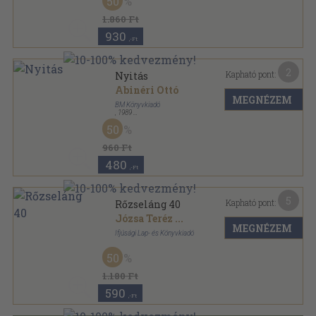
50
1.860 Ft
930
,-Ft
2
Kapható pont:
Nyitás
Abinéri Ottó
MEGNÉZEM
BM Könyvkiadó
,
1989
Tűzött kötés
,
16
oldal
50
960 Ft
480
,-Ft
5
Kapható pont:
Rőzseláng 40
Józsa Teréz
...
MEGNÉZEM
Ifjúsági Lap- és Könyvkiadó
Ragasztott papírkötés
,
82
oldal
50
1.180 Ft
590
,-Ft