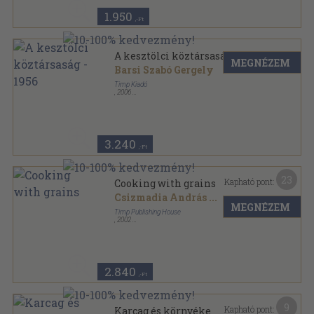
1.950
,-Ft
A kesztölci köztársaság - 1956
MEGNÉZEM
Barsi Szabó Gergely
Timp Kiadó
,
2006
Fűzött kemény papírkötés
,
168
oldal
Timp-Militaria sorozat
3.240
,-Ft
23
Kapható pont:
Cooking with grains
Csizmadia András
...
MEGNÉZEM
Timp Publishing House
,
2002
Fűzött kemény papírkötés
,
87
oldal
Flavours of the past sorozat
2.840
,-Ft
9
Kapható pont:
Karcag és környéke