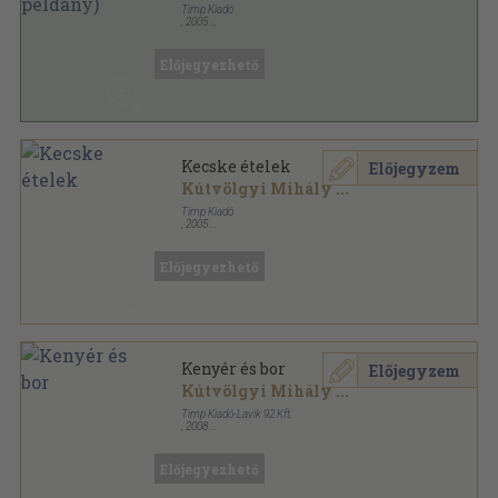
Timp Kiadó
,
2005
Fűzött kemény papírkötés
,
132
oldal
Előjegyezhető
Kecske ételek
Előjegyzem
Kútvölgyi Mihály
...
Timp Kiadó
,
2005
Fűzött keménykötés
,
87
oldal
Megőrzött ízek sorozat
Előjegyezhető
Kenyér és bor
Előjegyzem
Kútvölgyi Mihály
...
Timp Kiadó-Lavik 92 Kft.
,
2008
Fűzött kemény papírkötés
,
128
oldal
Napsütötte ízek sorozat
Előjegyezhető