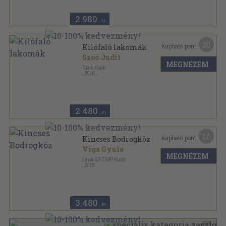
2.980
,-Ft
20
Kapható pont:
Kilófaló lakomák
Szoó Judit
MEGNÉZEM
Timp Kiadó
,
2010
Fűzött papírkötés
,
143
oldal
2.480
,-Ft
17
Kapható pont:
Kincses Bodrogköz
Viga Gyula
MEGNÉZEM
LaVik 92-TIMP Kiadó
,
2010
Fűzött kemény papírkötés
,
112
oldal
3.480
,-Ft