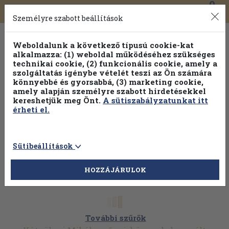
0
Toggle
Főmenü
Könyveink
navigation
Személyre szabott beállítások
Weboldalunk a következő típusú cookie-kat
alkalmazza: (1) weboldal működéséhez szükséges
technikai cookie, (2) funkcionális cookie, amely a
szolgáltatás igénybe vételét teszi az Ön számára
könnyebbé és gyorsabbá, (3) marketing cookie,
Válogasson több mint 1.000.000 kiadványunk közül
10-
amely alapján személyre szabott hirdetésekkel
100% kedvezménnyel!
kereshetjük meg Önt.
A sütiszabályzatunkat itt
érheti el.
Sütibeállítások
HOZZÁJÁRULOK
További szűrők