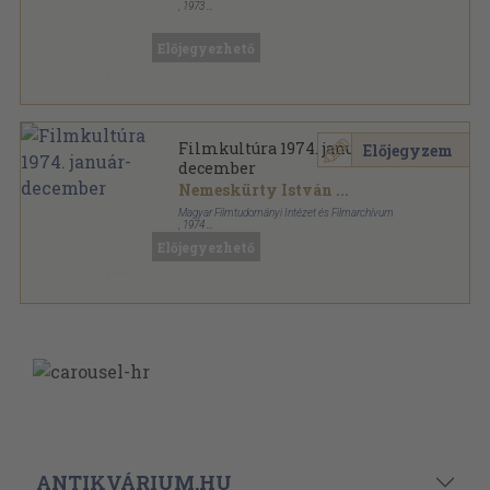
,
1973
Fűzött keménykötés
,
430
oldal
Elvek és utak sorozat
Előjegyezhető
Filmkultúra 1974. január-
Előjegyzem
december
Nemeskürty István
...
Magyar Filmtudományi Intézet és Filmarchívum
,
1974
Könyvkötői kötés
,
740
oldal
Előjegyezhető
Filmkultúra sorozat
ANTIKVÁRIUM.HU