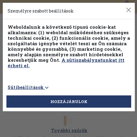
0
Toggle
Főmenü
Könyveink
navigation
Személyre szabott beállítások
Weboldalunk a következő típusú cookie-kat
alkalmazza: (1) weboldal működéséhez szükséges
technikai cookie, (2) funkcionális cookie, amely a
szolgáltatás igénybe vételét teszi az Ön számára
könnyebbé és gyorsabbá, (3) marketing cookie,
amely alapján személyre szabott hirdetésekkel
kereshetjük meg Önt.
A sütiszabályzatunkat itt
érheti el.
Sütibeállítások
HOZZÁJÁRULOK
További szűrők