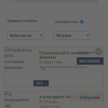
L. Kozlov művei, könyvek, használt könyvek
Összesen 3 találat
Kaphatók előre:
4
Kapható pont:
Filmkultúra 1974. november-
december
MEGNÉZEM
Vitányi Iván
...
Magyar Filmtudományi Intézet és Filmarchívum
,
1974
Ragasztott papírkötés
,
109
oldal
Filmkultúra sorozat
850
,-Ft
A megragadott idő
Előjegyzem
N. Zorkaja
...
Magvető Könyvkiadó