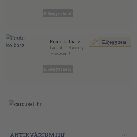
Varrott keménykötés
,
31
oldal
Előjegyezhető
Fradi-kolbász
Előjegyzem
Lakat T. Károly
...
Inverz Media Kft.
Ragasztott papírkötés
,
264
oldal
Előjegyezhető
ANTIKVÁRIUM.HU