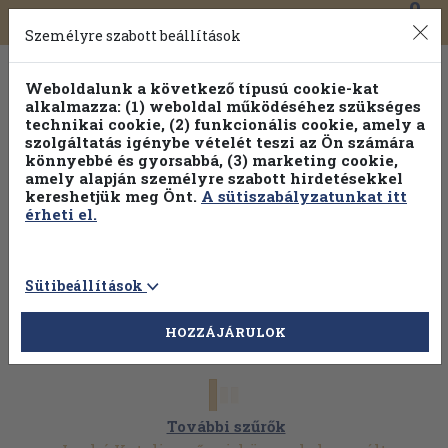
0
Toggle
Főmenü
Könyveink
navigation
Személyre szabott beállítások
Weboldalunk a következő típusú cookie-kat
alkalmazza: (1) weboldal működéséhez szükséges
technikai cookie, (2) funkcionális cookie, amely a
szolgáltatás igénybe vételét teszi az Ön számára
könnyebbé és gyorsabbá, (3) marketing cookie,
amely alapján személyre szabott hirdetésekkel
kereshetjük meg Önt.
A sütiszabályzatunkat itt
érheti el.
Sütibeállítások
HOZZÁJÁRULOK
További szűrők