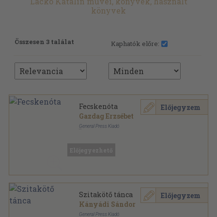
Lackó Katalin művei, könyvek, használt
könyvek
Összesen 3 találat
Kaphatók előre:
Fecskenóta
Előjegyzem
Gazdag Erzsébet
General Press Kiadó
Varrott keménykötés
,
31
oldal
Előjegyezhető
Szitakötő tánca
Előjegyzem
Kányádi Sándor
General Press Kiadó