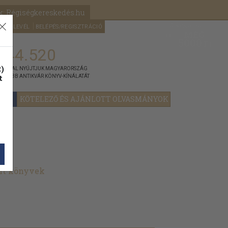
k: Régiségkereskedés.hu
A kosaram
HÍRLEVÉL
BELÉPÉS/REGISZTRÁCIÓ
MÉG
0
5000
Ft
144.520
)
ÁNNYAL NYÚJTJUK MAGYARORSZÁG
t
GYOBB ANTIKVÁR KÖNYV-KÍNÁLATÁT
YOK
KÖTELEZŐ ÉS AJÁNLOTT OLVASMÁNYOK
lt könyvek