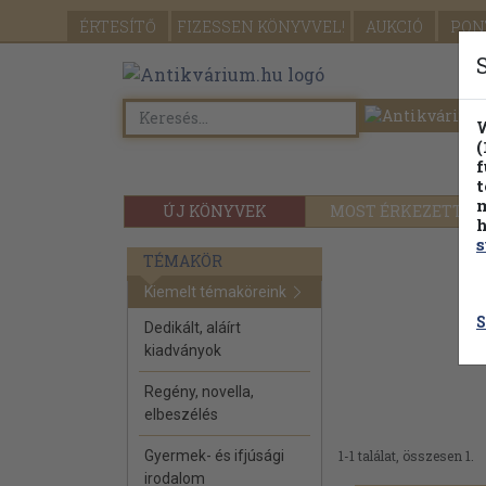
ÉRTESÍTŐ
FIZESSEN
KÖNYVVEL!
AUKCIÓ
PON
W
(
f
t
m
ÚJ KÖNYVEK
MOST ÉRKEZETT
h
s
TÉMAKÖR
Kiemelt témaköreink
S
Dedikált, aláírt
kiadványok
Regény, novella,
elbeszélés
Gyermek- és ifjúsági
1-1 találat, összesen 1.
irodalom