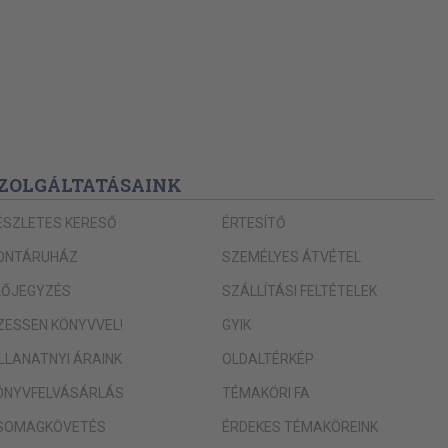
ZOLGÁLTATÁSAINK
ÉSZLETES KERESŐ
ÉRTESÍTŐ
ONTÁRUHÁZ
SZEMÉLYES ÁTVÉTEL
LŐJEGYZÉS
SZÁLLÍTÁSI FELTÉTELEK
IZESSEN KÖNYVVEL!
GYIK
ILLANATNYI ÁRAINK
OLDALTÉRKÉP
ÖNYVFELVÁSÁRLÁS
TÉMAKÖRI FA
SOMAGKÖVETÉS
ÉRDEKES TÉMAKÖREINK