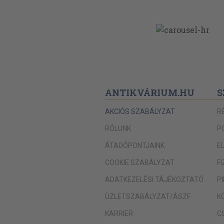
ANTIKVÁRIUM.HU
S
AKCIÓS SZABÁLYZAT
R
RÓLUNK
P
ÁTADÓPONTJAINK
E
COOKIE SZABÁLYZAT
F
ADATKEZELÉSI TÁJÉKOZTATÓ
P
ÜZLETSZABÁLYZAT/ÁSZF
K
KARRIER
C