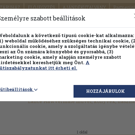
TÁRUHÁZ
ELŐJEGYZÉS
AJÁNDÉKUTALVÁNY
Partnerün
SZÁLLÍTÁS
SEGÍTSÉG
Személyre szabott beállítások
1.
Részletes kereső
Témaköri fa
eboldalunk a következő típusú cookie-kat alkalmazza:
1) weboldal működéséhez szükséges technikai cookie, (2
KIADV
unkcionális cookie, amely a szolgáltatás igénybe vételé
LEGNA
eszi az Ön számára könnyebbé és gyorsabbá, (3)
arketing cookie, amely alapján személyre szabott
PILLANATNYI ÁRAINK
FENNTARTHATÓ OLVASMÁN
irdetésekkel kereshetjük meg Önt.
A
ütiszabályzatunkat itt érheti el.
ütibeállítások
HOZZÁJÁRULOK
Lance Hawvermale művei, könyvek, haszná
1 oldal