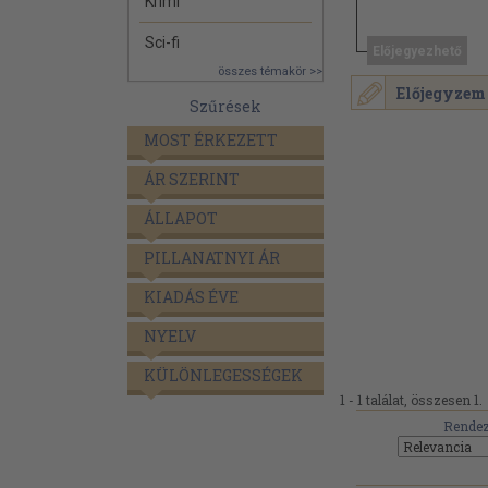
Krimi
Sci-fi
Előjegyezhető
összes témakör >>
Előjegyzem
Szűrések
MOST ÉRKEZETT
ÁR SZERINT
ÁLLAPOT
PILLANATNYI ÁR
KIADÁS ÉVE
NYELV
KÜLÖNLEGESSÉGEK
1 - 1 találat, összesen 1.
Rendez