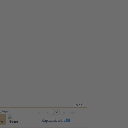
1 oldal
Nézet:
Kaphatók előre: