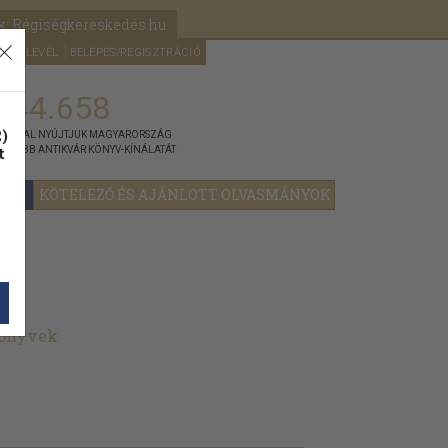
k: Régiségkereskedés.hu
A kosaram
HÍRLEVÉL
BELÉPÉS/REGISZTRÁCIÓ
MÉG
0
5000
Ft
144.658
)
ÁNNYAL NYÚJTJUK MAGYARORSZÁG
t
GYOBB ANTIKVÁR KÖNYV-KÍNÁLATÁT
YOK
KÖTELEZŐ ÉS AJÁNLOTT OLVASMÁNYOK
könyvek