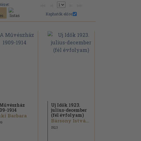
Nézet:
Kaphatók előre:
Művészház
Uj Idők 1923.
09-1914
julius-december
(fél évfolyam)
ki Barbara
Bársony István...
09
1923