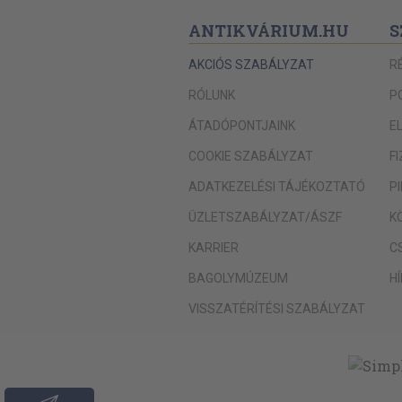
ANTIKVÁRIUM.HU
S
AKCIÓS SZABÁLYZAT
R
RÓLUNK
P
ÁTADÓPONTJAINK
E
COOKIE SZABÁLYZAT
F
ADATKEZELÉSI TÁJÉKOZTATÓ
P
ÜZLETSZABÁLYZAT/ÁSZF
K
KARRIER
C
BAGOLYMÚZEUM
H
VISSZATÉRÍTÉSI SZABÁLYZAT