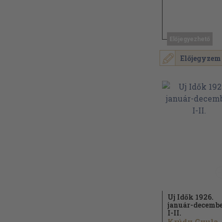
Előjegyezhető
Előjegyzem
Uj Idők 1926.
január-decemb
I-II.
Krúdy Gyula..