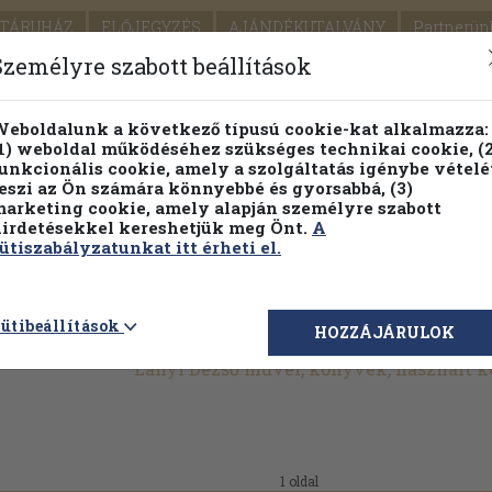
TÁRUHÁZ
ELŐJEGYZÉS
AJÁNDÉKUTALVÁNY
Partnerün
SZÁLLÍTÁS
SEGÍTSÉG
Személyre szabott beállítások
1.
Részletes kereső
Témaköri fa
eboldalunk a következő típusú cookie-kat alkalmazza:
1) weboldal működéséhez szükséges technikai cookie, (2
KIADV
unkcionális cookie, amely a szolgáltatás igénybe vételé
LEGNA
eszi az Ön számára könnyebbé és gyorsabbá, (3)
arketing cookie, amely alapján személyre szabott
PILLANATNYI ÁRAINK
FENNTARTHATÓ OLVASMÁN
irdetésekkel kereshetjük meg Önt.
A
ütiszabályzatunkat itt érheti el.
ütibeállítások
HOZZÁJÁRULOK
Lányi Dezső művei, könyvek, használt 
.
1 oldal