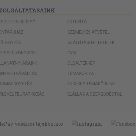
ZOLGÁLTATÁSAINK
ÉSZLETES KERESŐ
ÉRTESÍTŐ
ONTÁRUHÁZ
SZEMÉLYES ÁTVÉTEL
LŐJEGYZÉS
SZÁLLÍTÁSI FELTÉTELEK
IZESSEN KÖNYVVEL!
GYIK
ILLANATNYI ÁRAINK
OLDALTÉRKÉP
ÖNYVFELVÁSÁRLÁS
TÉMAKÖRI FA
SOMAGKÖVETÉS
ÉRDEKES TÉMAKÖREINK
ÍRLEVÉL FELIRATKOZÁS
ELÁLLÁS A SZERZŐDÉSTŐL