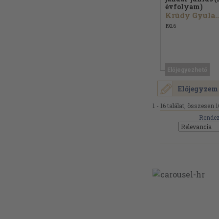
évfolyam)
Krúdy Gyula..
1926
Előjegyezhető
Előjegyzem
1 - 16 találat, összesen 1
Rendez