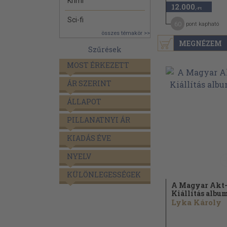
Krimi
12.000
,-Ft
Sci-fi
60
pont kapható
összes témakör >>
MEGNÉZEM
Szűrések
MOST ÉRKEZETT
ÁR SZERINT
ÁLLAPOT
PILLANATNYI ÁR
KIADÁS ÉVE
NYELV
KÜLÖNLEGESSÉGEK
A Magyar Akt
Kiállítás albu
Lyka Károly