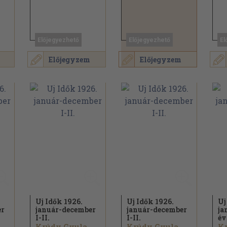
Előjegyezhető
Előjegyezhető
El
Előjegyzem
Előjegyzem
Uj Idők 1926.
Uj Idők 1926.
Uj
er
január-december
január-december
ja
I-II.
I-II.
év
.
Krúdy Gyula...
Krúdy Gyula...
Kr