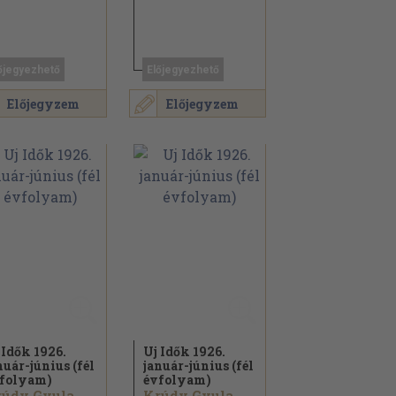
őjegyezhető
Előjegyezhető
Előjegyzem
Előjegyzem
 Idők 1926.
Uj Idők 1926.
nuár-június (fél
január-június (fél
folyam)
évfolyam)
údy Gyula...
Krúdy Gyula...