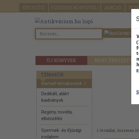
ÉRTESÍTŐ
FIZESSEN
KÖNYVVEL!
AUKCIÓ
PON
W
(
f
t
m
ÚJ KÖNYVEK
MOST ÉRKEZETT
h
s
TÉMAKÖR
Kiemelt témaköreink
S
Dedikált, aláírt
kiadványok
Regény, novella,
elbeszélés
Gyermek- és ifjúsági
1-16 találat, összesen 16
irodalom