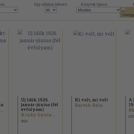
és:
Egy oldalon látható:
Könyvek típusa:
-
Uj Idők 1926.
Ki volt, mi volt
A 
ma
január-június (fél
19
Bartók Béla
évfolyam)
..
Bü
Krúdy Gyula...
20
1926