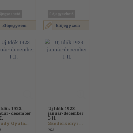
őjegyezhető
Előjegyezhető
Előjegyzem
Előjegyzem
 Idők 1923.
Uj Idők 1923.
nuár- december
január-december
I.
I-II.
údy Gyula...
Szederkényi Anna...
3
1923