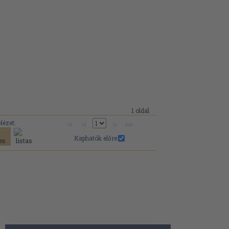
1 oldal
Nézet:
Kaphatók előre: