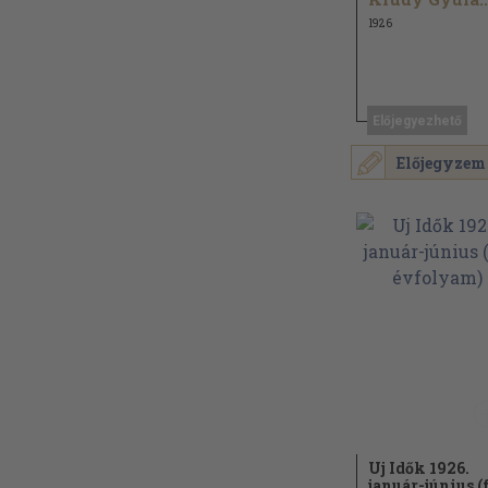
1926
Előjegyezhető
Előjegyzem
Uj Idők 1926.
január-június (