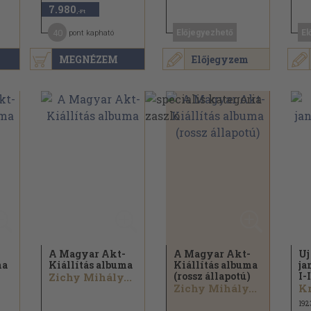
7.980
,-Ft
40
Előjegyezhető
El
pont kapható
MEGNÉZEM
Előjegyzem
-
A Magyar Akt-
A Magyar Akt-
Uj
ma
Kiállítás albuma
Kiállítás albuma
ja
(rossz állapotú)
I-I
Zichy Mihály...
Zichy Mihály...
Kr
192