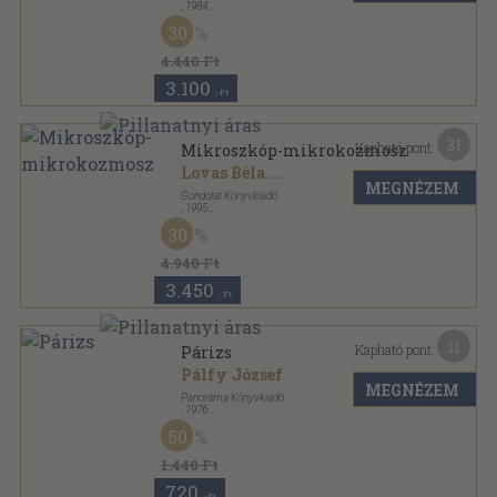
,
1984
Vászon
,
292
oldal
30
4.440 Ft
3.100
,-Ft
31
Kapható pont:
Mikroszkóp-mikrokozmosz
Lovas Béla
...
MEGNÉZEM
Gondolat Könyvkiadó
,
1995
Fűzött kemény papírkötés
,
308
oldal
30
4.940 Ft
3.450
,-Ft
11
Kapható pont:
Párizs
Pálfy József
MEGNÉZEM
Panoráma Könyvkiadó
,
1976
Fűzött kemény papírkötés
,
344
oldal
50
Panoráma külföldi városkalauz sorozat
1.440 Ft
720
,-Ft