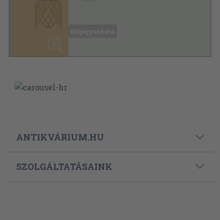
Vászon
,
292
oldal
Előjegyezhető
ANTIKVÁRIUM.HU
SZOLGÁLTATÁSAINK