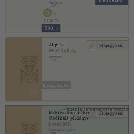
MEGNÉZEM
Panoráma
,
1977
Fűzött kemény papírkötés
,
207
oldal
50
Panoráma "mini" útikönyvek sorozat
1.180 Ft
590
,-Ft
Algéria
Előjegyzem
Máté György
Panoráma
,
1971
Fűzött papírkötés
,
158
oldal
Panoráma külföldi útikönyvek sorozat
Előjegyezhető
Mikroszkóp-mikrokozmosz
Előjegyzem
(dedikált példány)
Lovas Béla
Gondolat Könyvkiadó
,
1984