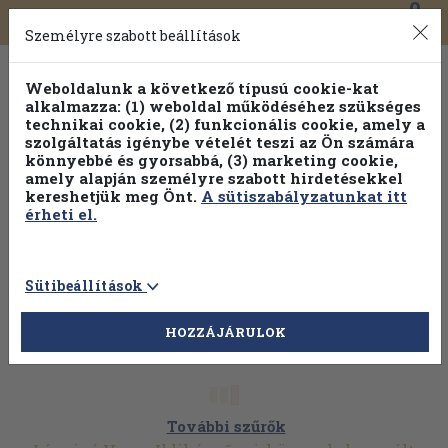
0
Toggle
Főmenü
Könyveink
navigation
Személyre szabott beállítások
Weboldalunk a következő típusú cookie-kat
alkalmazza: (1) weboldal működéséhez szükséges
technikai cookie, (2) funkcionális cookie, amely a
szolgáltatás igénybe vételét teszi az Ön számára
könnyebbé és gyorsabbá, (3) marketing cookie,
amely alapján személyre szabott hirdetésekkel
kereshetjük meg Önt.
A sütiszabályzatunkat itt
érheti el.
Sütibeállítások
HOZZÁJÁRULOK
További szűrők