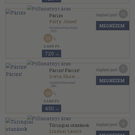
11
Kapható pont:
Párizs
Pálfy József
MEGNÉZEM
Panoráma Könyvkiadó
,
1975
Fűzött kemény papírkötés
,
344
oldal
50
Panoráma külföldi városkalauz sorozat
1.440 Ft
720
,-Ft
7
Kapható pont:
Párizs! Párizs!
Irwin Shaw
...
MEGNÉZEM
Gondolat Könyvkiadó
,
1981
Fűzött kemény papírkötés
,
189
oldal
60
Világjárók sorozat
1.140 Ft
450
,-Ft
9
Kapható pont:
Türingiai utazások
Lindner László