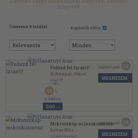
Lányiné Varga Ildikó művei, könyvek, használt
könyvek
Összesen 9 találat
Kaphatók előre:
13
Kapható pont:
Fedezd fel Izraelt!
Kőbányai János
MEGNÉZEM
Image '90
,
1990
Ragasztott papírkötés
,
159
oldal
50
Fedezd fel! sorozat
1.780 Ft
890
,-Ft
28
Kapható pont:
Mikroszkóp-mikrokozmosz
Lovas Béla
...
MEGNÉZEM
Gondolat Könyvkiadó