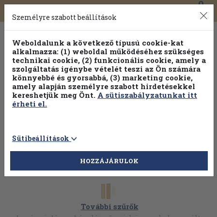
0
Toggle
Főmenü
Könyveink
navigation
Személyre szabott beállítások
Weboldalunk a következő típusú cookie-kat
alkalmazza: (1) weboldal működéséhez szükséges
technikai cookie, (2) funkcionális cookie, amely a
szolgáltatás igénybe vételét teszi az Ön számára
könnyebbé és gyorsabbá, (3) marketing cookie,
Válogasson több mint 1.000.000 kiadványunk közül
10-
amely alapján személyre szabott hirdetésekkel
100% kedvezménnyel!
kereshetjük meg Önt.
A sütiszabályzatunkat itt
érheti el.
Sütibeállítások
HOZZÁJÁRULOK
További szűrők