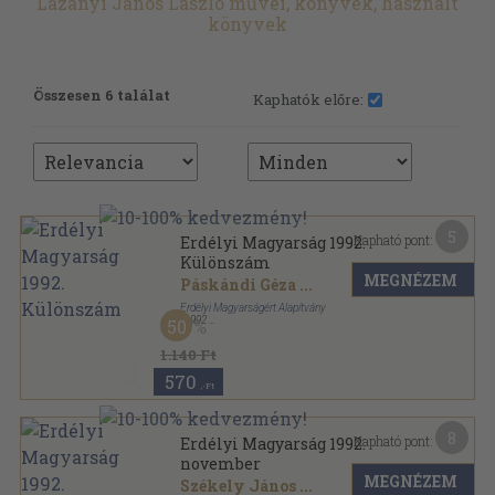
Lazányi János László művei, könyvek, használt
könyvek
Összesen 6 találat
Kaphatók előre:
5
Kapható pont:
Erdélyi Magyarság 1992.
Különszám
MEGNÉZEM
Páskándi Géza
...
Erdélyi Magyarságért Alapítvány
,
1992
50
Tűzött kötés
,
32
oldal
Erdélyi Magyarság sorozat
1.140 Ft
570
,-Ft
8
Kapható pont:
Erdélyi Magyarság 1992.
november
MEGNÉZEM
Székely János
...