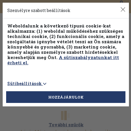
0
Toggle
Főmenü
Könyveink
navigation
Személyre szabott beállítások
Weboldalunk a következő típusú cookie-kat
alkalmazza: (1) weboldal működéséhez szükséges
technikai cookie, (2) funkcionális cookie, amely a
szolgáltatás igénybe vételét teszi az Ön számára
könnyebbé és gyorsabbá, (3) marketing cookie,
amely alapján személyre szabott hirdetésekkel
kereshetjük meg Önt.
A sütiszabályzatunkat itt
érheti el.
Sütibeállítások
HOZZÁJÁRULOK
További szűrők