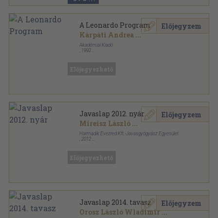
A Leonardo Program
Előjegyzem
Kárpáti Andrea
...
Akadémiai Kiadó
,
1992
Ragasztott papírkötés
,
221
oldal
Közoktatási kutatások sorozat
Előjegyezhető
Javaslap 2012. nyár
Előjegyzem
Mireisz László
...
Harmadik Évezred Kft.-Javasgyógyász Egyesület
,
2012
Ragasztott papírkötés
,
203
oldal
Javaslap sorozat
Előjegyezhető
Javaslap 2014. tavasz
Előjegyzem
Orosz László Wladimir
...