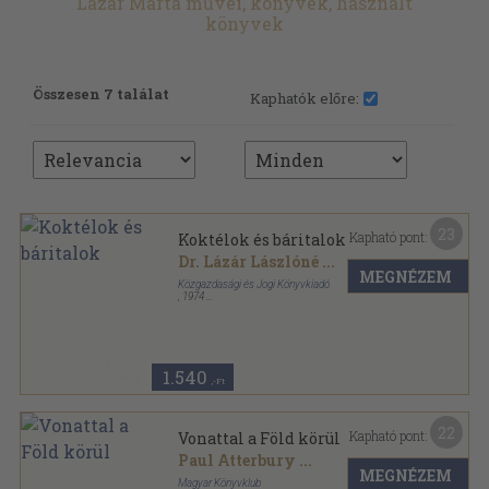
Lázár Márta művei, könyvek, használt
könyvek
Összesen 7 találat
Kaphatók előre:
23
Kapható pont:
Koktélok és báritalok
Dr. Lázár Lászlóné
...
MEGNÉZEM
Közgazdasági és Jogi Könyvkiadó
,
1974
Ragasztott papírkötés
,
335
oldal
1.540
,-Ft
22
Kapható pont:
Vonattal a Föld körül
Paul Atterbury
...
MEGNÉZEM
Magyar Könyvklub