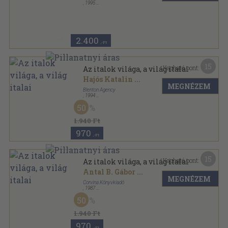
,
1995
Fűzött kemény papírkötés
,
224
oldal
2.400
,-Ft
15
Kapható pont:
Az italok világa, a világ italai
Hajós Katalin
...
MEGNÉZEM
Blenton Agency
,
1994
Fűzött kemény papírkötés
,
128
oldal
50
1.940 Ft
970
,-Ft
15
Kapható pont:
Az italok világa, a világ italai
Antal B. Gábor
...
MEGNÉZEM
Corvina Könyvkiadó
,
1987
Varrott keménykötés
,
124
oldal
50
1.940 Ft
970
,-Ft