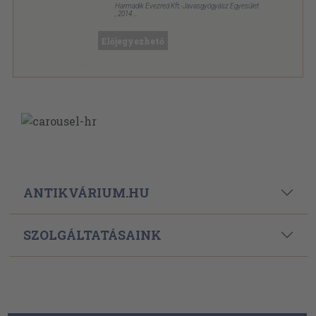
Harmadik Évezred Kft.-Javasgyógyász Egyesület
,
2014
Ragasztott papírkötés
,
199
oldal
Javaslap sorozat
Előjegyezhető
ANTIKVÁRIUM.HU
SZOLGÁLTATÁSAINK